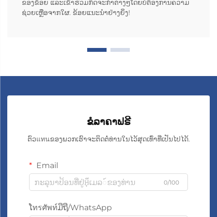
ຂອງຂ້ອຍ ແລະເຂົ້າຮ່ວມກິດຈະກຳຕ່າງໆໂດຍບໍ່ຕ້ອງການຄວາມ
ຊ່ວຍເຫຼືອຈາກໃຜ. ຂ້ອຍແນະນຳຢ່າງຍິ່ງ!
ຂໍລາຄາຟຣີ
ຕົວแทนຂອງພວກເຮົາຈະຕິດຕໍ່ທ່ານໃນໄວ້ສຸດເທົ່າທີ່ເປັນໄປໄດ້.
Email
0/100
ໂทรศัพท์ມືຖື/WhatsApp