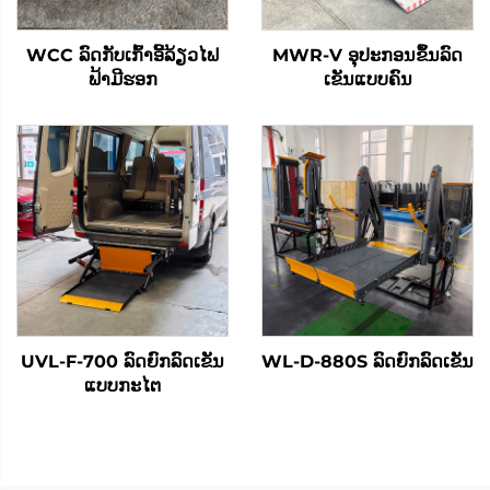
WCC ລົດກັບເກົ້າອີ້ລ້ຽວໄຟ
MWR-V ອຸປະກອນຂຶ້ນລົດ
ຟ້າມີຮອກ
ເຂັນແບບຄົນ
UVL-F-700 ລົດຍົກລົດເຂັນ
WL-D-880S ລົດຍົກລົດເຂັນ
ແບບກະໄຕ