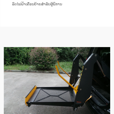
ລົດໄຟຟ້າເຄື່ອນຍ້າຍສຳລັບຜູ້ພິການ