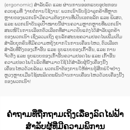
(ergonomic) ສຳລັບລົດ ແລະ ຜ່ານການອອກແບບອຸປະກອນ
ຄວບຄຸມທີ່ 'ງ່າຍຕໍ່ການໃຊ້ງານ'. ພວກເຮົາຮັບຮູ້ວ່າລູກຄ້າທີ່ຫຼາກ
ຫຼາຍຂອງພວກເຮົາມີຄວາມຕ້ອງການທີ່ເປັນເອກະລັກ ແລະ ພິເສດ,
ແລະ ພວກເຮົາບັນລຸເປົ້າໝາຍນີ້ຜ່ານຄວາມຫຼາກຫຼາຍທີ່ພວກເຮົາ
ສະເໜີໃນການເລືອກຕົວເລືອກທີ່ສາມາດປັບແຕ່ງໄດ້ສຳລັບລູກຄ້າ
ຂອງພວກເຮົາ ເຊິ່ງລວມເຖິງ ຄຸນລັກສະນະຄວາມປອດໄພເພີ່ມເຕີມ
ສຳລັບບຸກຄົນທີ່ມີຄວາມຫຍຸ້ງຍາກໃນການເຄື່ອນໄຫວ, ຕົວເລືອກ
ສຳລັບທີ່ຕັ້ງຂອງເກົ້າອີ້ນ ແລະ ຮູບແບບຂອງເກົ້າອີ້ນ, ແລະ ການ
ຈັດຕັ້ງ ແລະ ຮູບແບບຂອງເກົ້າອີ້ນຄວາມປອດໄພ ແລະ ເກົ້າອີ້ນ
ຄວາມປອດໄພໃນລົດທີ່ສາມາດໃຊ້ໄດ້ສຳລັບຜູ້ນັ່ງເຄື່ອງນີ້ງ
ເຄື່ອນໄຫວດ້ວຍລ້ອມ. ພວກເຮົາຕ້ອງການໃຫ້ທ່ານຮູ້ສຶກພໍໃຈຢ່າງ
ຫຼວງຫຼາຍເມື່ອໃຊ້ຜະລິດຕະພັນດ້ານການເຄື່ອນໄຫວດ້ວຍເຄື່ອງນີ້ງ
ຂອງພວກເຮົາ!
ຄຳຖາມທີ່ຖືກຖາມເຖິງເລື່ອງລົດໄຟຟ້າ
ສຳລັບຜູ້ທີ່ມີຄວາມພິການ