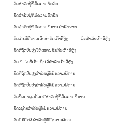
ລົດສຳລັບຜູ້ທີ່ມີຄວາມບົກລົກ
ລົດສຳລັບຜູ້ທີ່ມີຄວາມບົກລົກ
ລົດສຳລັບຜູ້ທີ່ມີຄວາມພິການ ສຳລັບຂາຍ
ລົດເວັນທີ່ມີລາວເດີ້ນສຳລັບເກົ້າອີ້ຫຼັງ
ລົດສຳລັບເກົ້າອີ້ຫຼັງ
ລົດທີ່ຖືກປັບປຸງໃຫ້ເໝາະສົມກັບເກົ້າອີ້ຫຼັງ
ລົດ SUV ທີ່ເຂົ້າເຖິງໄດ້ສຳລັບເກົ້າອີ້ຫຼັງ
ລົດທີ່ຖືກປັບປຸງສຳລັບຜູ້ທີ່ມີຄວາມພິການ
ລົດທີ່ຖືກປັບປຸງສຳລັບຜູ້ທີ່ມີຄວາມພິການ
ລົດທີ່ຄວບຄຸມດ້ວຍມືສຳລັບຜູ້ທີ່ມີຄວາມພິການ
ລົດເຊດັນສຳລັບຜູ້ທີ່ມີຄວາມພິການ
ລົດມິນີບັດສ໌ ສຳລັບຜູ້ທີ່ມີຄວາມພິການ