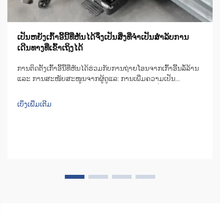
ເປັນຫຍັງເກົ້າອີ້ນີ້ທີ່ຫັນໄດ້ຈຶ່ງເປັນສິ່ງທີ່ຈຳເປັນສຳລັບການ
ເດີນທາງທີ່ເຂົ້າເຖິງໄດ້
ການຕິດຕັ້ງເກົ້າອີ້ນີ້ທີ່ຫັນໄດ້ຮ່ວມກັບການຖ່າຍໂອນຈາກເກົ້າອີ້ນລໍ້ລ້ານ
ແລະ ການສະໜັບສະໜູນຈາກຜູ້ດູແລ: ການເພີ່ມຄວາມເປັນ
ອິດສະຫຼະ. ຄຳເຫັນຈາກການສຳຫຼວດດ້ານຄວາມເคลື່ອນໄຫວແລະ
ການດູແລແບບຊາດີໃນປີ 2023. ເກົ້າອີ້ນີ້ທີ່ຫັນໄດ້ຊ່ວຍໃຫ້ຜູ້ຄົນໄດ້ຮັບ
ເບິ່ງເພີ່ມເຕີມ
ຄວາມເປັນອິດສະຫຼະຫຼາຍຂຶ້ນເວລາຖ່າຍໂອນຈາກເກົ້າອີ້ນລໍ້ລ້ານ...