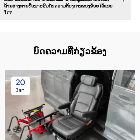
ດ້ານຮ່າງກາຍທີ່ເໝາະສົມກັບຄວາມຕ້ອງການຂອງຂ້ອຍໄດ້ແນວ
ໃດ?
ບົດຄວາມທີ່ກ່ຽວຂ້ອງ
20
Jan