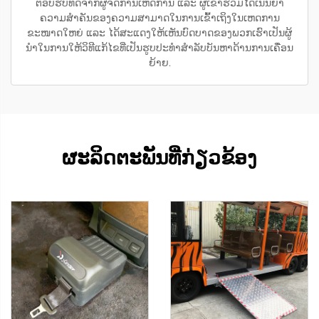
ຕອບຮັບທີ່ດີຈາກຜູ້ຈັດການເຫດການ ແລະ ຜູ້ເຂົ້າຮ່ວມໄດ້ເນັ້ນຍຳ
ຄວາມສຳຄັນຂອງຄວາມສາມາດໃນການເຂົ້າເຖິງໃນເຫດການ
ຂະໜາດໃຫຍ່ ແລະ ໄດ້ສະແດງໃຫ້ເຫັນບົດບາດຂອງພວກເຮົາເປັນຜູ້
ນຳໃນການໃຫ້ວິທີແກ້ໄຂທີ່ເປັນຮູບປະທຳສຳລັບບັນຫາດ້ານການເຄື່ອນ
ຍ້າຍ.
ຜະລິດຕະພັນທີ່ກ່ຽວຂ້ອງ