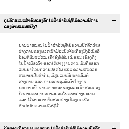
ຄຸນລັກສະນະສຳຄັນຂອງລົດໄຟຟ້າສຳລັບຜູ້ທີ່ມີຄວາມພິການ
ຂອງທ່ານແມ່ນຫຍັງ?
ຍານພາຫະນະໄຟຟ້າສຳລັບຜູ້ທີ່ມີຄວາມບົກລົກດ້ານ
ຮ່າງກາຍຂອງພວກເຮົາມີລະບົບຈັບເຄື່ອງນັ່ງລໍ້ເປັນລໍ້
ລ້ອມທີ່ທັນສະໄໝ, ເກົ້າອີ້ງທີ່ຫັນໄດ້, ແລະ ເຄື່ອງດຶງ
ໄຟຟ້າເພື່ອເຂົ້າ-ອອກໄດ້ຢ່າງງ່າຍດາຍ. ມັນຖືກອອກ
ແບບມາດ້ວຍຄວາມປອດໄພ ແລະ ຄວາມສະດວກ
ສະບາຍເປັນສຳຄັນ, ມີຮູບແບບທີ່ເໝາະສົມຕໍ່
ຮ່າງກາຍ ແລະ ການຄວບຄຸມທີ່ເຂົ້າໃຈງ່າຍ.
ນອກຈາກນີ້, ຍານພາຫະນະຂອງພວກເຮົາສອດຄ່ອງ
ກັບມາດຕະຖານຄວາມປອດໄພລະຫວ່າງປະເທດ
ແລະ ໄດ້ຜ່ານການທົດສອບຢ່າງເຂັ້ມງວດເພື່ອ
ຮັບປະກັນຄວາມເຊື່ອຖືໄດ້.
ຂ້ອຍຈະເລືອກຍານພາຫະນະໄຟຟ້າສຳລັບຜູ້ທີ່ມີຄວາມບົກລົກ