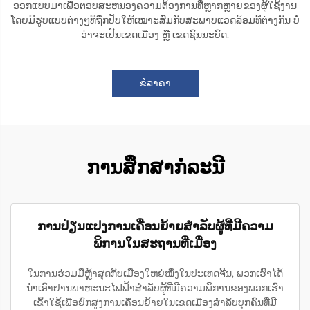
ອອກແບບມາເພື່ອຕອບສະຫນອງຄວາມຕ້ອງການທີ່ຫຼາກຫຼາຍຂອງຜູ້ໃຊ້ງານ
ໂດຍມີຮູບແບບຕ່າງໆທີ່ຖືກປັບໃຫ້ເໝາະສົມກັບສະພາບແວດລ້ອມທີ່ຕ່າງກັນ ບໍ່
ວ່າຈະເປັນເຂດເມືອງ ຫຼື ເຂດຊົນນະບົດ.
ຂໍລາຄາ
ການສຶກສາກໍລະນີ
ການປ່ຽນແປງການເຄື່ອນຍ້າຍສຳລັບຜູ້ທີ່ມີຄວາມ
ພິການໃນສະຖານທີ່ເມືອງ
ໃນການຮ່ວມມືຫຼ້າສຸດກັບເມືອງໃຫຍ່ໜຶ່ງໃນປະເທດຈີນ, ພວກເຮົາໄດ້
ນຳເອົາຢານພາຫະນະໄຟຟ້າສຳລັບຜູ້ທີ່ມີຄວາມພິການຂອງພວກເຮົາ
ເຂົ້າໃຊ້ເພື່ອຍົກສູງການເຄື່ອນຍ້າຍໃນເຂດເມືອງສຳລັບບຸກຄົນທີ່ມີ