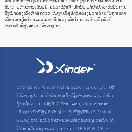
ຮັບປະກັນວ່າຜູ້ໃຊ້ຈະໄດ້ຮັບຜະລິດຕະພັນທີ່ບໍ່ພຽງແຕ່ເໝາະສົມກັບຄວາມ
ຕ້ອງການດ້ານການເຄື່ອນຍ້າຍຂອງເຂົາເຈົ້າເທົ່ານັ້ນ ແຕ່ຍັງຍົກສູງປະສົບການ
ທັງໝົດຂອງເຂົາເຈົ້າອີກດ້ວຍ. ທີມງານທີ່ອຸທິດຕົນຂອງພວກເຮົາຢູ່ໃນທຸກເວລາ
ເພື່ອຊ່ວຍເຫຼືອໃນຂະບວນການປັບແຕ່ງ ເພື່ອໃຫ້ແຕ່ລະຄັນເປັນຄັນທີ່
ເໝາະສົມທີ່ສຸດສຳລັບເຈົ້າຂອງມັນ.
Changzhou Xinder-Tech Electronics Co., Ltd. ໃຫ້
ບໍລິການອຸປະກອນສຳລັບການເຂົ້າເຖິງຢານພາຫະນະ ສຳລັບ
ຜູ້ຜະລິດຕາມການສັ່ງຊື້ (OEM) ແລະ ກຸ່ມຢານພາຫະນະ.
ເຄື່ອງຍົກເກົ້າອີ້ຫຼັງ, ລໍ້ເຄື່ອງຍົກ, ເກົ້າອີ້ຫຼັງທີ່ຫັນໄດ້ (Swivel
Seats) ແລະ ລະບົບຮັກສາຄວາມປອດໄພຂອງພວກເຮົາ ໄດ້
ຮັບການຮັບຮອງຕາມມາດຕະຖານ IATF 16949, CE, E-