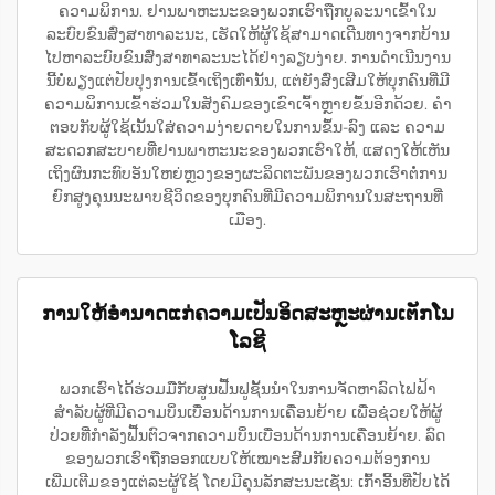
ຄວາມພິການ. ຢານພາຫະນະຂອງພວກເຮົາຖືກບູລະນາເຂົ້າໃນ
ລະບົບຂົນສົ່ງສາທາລະນະ, ເຮັດໃຫ້ຜູ້ໃຊ້ສາມາດເດີນທາງຈາກບ້ານ
ໄປຫາລະບົບຂົນສົ່ງສາທາລະນະໄດ້ຢ່າງລຽບງ່າຍ. ການດຳເນີນງານ
ນີ້ບໍ່ພຽງແຕ່ປັບປຸງການເຂົ້າເຖິງເທົ່ານັ້ນ, ແຕ່ຍັງສົ່ງເສີມໃຫ້ບຸກຄົນທີ່ມີ
ຄວາມພິການເຂົ້າຮ່ວມໃນສັງຄົມຂອງເຂົາເຈົ້າຫຼາຍຂຶ້ນອີກດ້ວຍ. ຄຳ
ຕອບກັບຜູ້ໃຊ້ເນັ້ນໃສ່ຄວາມງ່າຍດາຍໃນການຂຶ້ນ-ລົງ ແລະ ຄວາມ
ສະດວກສະບາຍທີ່ຢານພາຫະນະຂອງພວກເຮົາໃຫ້, ແສດງໃຫ້ເຫັນ
ເຖິງຜົນກະທົບອັນໃຫຍ່ຫຼວງຂອງຜະລິດຕະພັນຂອງພວກເຮົາຕໍ່ການ
ຍົກສູງຄຸນນະພາບຊີວິດຂອງບຸກຄົນທີ່ມີຄວາມພິການໃນສະຖານທີ່
ເມືອງ.
ການໃຫ້ອຳນາດແກ່ຄວາມເປັນອິດສະຫຼະຜ່ານເຕັກໂນ
ໂລຊີ
ພວກເຮົາໄດ້ຮ່ວມມືກັບສູນຟື້ນຟູຊັ້ນນຳໃນການຈັດຫາລົດໄຟຟ້າ
ສຳລັບຜູ້ທີ່ມີຄວາມບິ່ນເບື່ອນດ້ານການເຄື່ອນຍ້າຍ ເພື່ອຊ່ວຍໃຫ້ຜູ້
ປ່ວຍທີ່ກຳລັງຟື້ນຕົວຈາກຄວາມບິ່ນເບື່ອນດ້ານການເຄື່ອນຍ້າຍ. ລົດ
ຂອງພວກເຮົາຖືກອອກແບບໃຫ້ເໝາະສົມກັບຄວາມຕ້ອງການ
ເພີ່ມເຕີມຂອງແຕ່ລະຜູ້ໃຊ້ ໂດຍມີຄຸນລັກສະນະເຊັ່ນ: ເກົ້າອີ້ນທີ່ປັບໄດ້