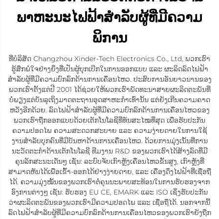
ພາຫະນະໄຟຟ້າສຳລັບຜູ້ທີ່ມີຄວາມ
ພິການ
ທີ່ບໍລິສັດ Changzhou Xinder-Tech Electronics Co., Ltd, ພວກເຮົາ
ຮູ້ສຶກພໍໃຈຢ່າງຍິ່ງທີ່ເປັນຜູ້ບຸກເບີກໃນການອອກແບບ ແລະ ຜະລິດລົດໄຟຟ້າ
ສຳລັບຜູ້ທີ່ມີຄວາມບົກລົກດ້ານການເຄື່ອນໄຫວ. ປະສົບການອັນຍາວນານຂອງ
ພວກເຮົາຕັ້ງແຕ່ປີ 2001 ໄດ້ຊ່ວຍໃຫ້ພວກເຮົາພັດທະນາສາຍຜະລິດຕະພັນທີ່
ບໍ່ພຽງແຕ່ບັນລຸເຖິງມາດຕະຖານອຸດສາຫະກຳເທົ່ານັ້ນ ແຕ່ຍັງເກີນຄວາມຄາດ
ຫວັງອີກດ້ວຍ. ລົດໄຟຟ້າສຳລັບຜູ້ທີ່ມີຄວາມບົກລົກດ້ານການເຄື່ອນໄຫວຂອງ
ພວກເຮົາຖືກອອກແບບດ້ວຍເຕັກໂນໂລຊີທີ່ທັນສະໄໝທີ່ສຸດ ເພື່ອຮັບປະກັນ
ຄວາມປອດໄພ ຄວາມສະດວກສະບາຍ ແລະ ຄວາມງ່າຍດາຍໃນການໃຊ້
ງານສຳລັບບຸກຄົນທີ່ມີບັນຫາດ້ານການເຄື່ອນໄຫວ. ດ້ວຍການມຸ່ງເນັ້ນທີ່ການ
ນະວັດຕະກຳດ້ານເຕັກໂນໂລຊີ ທີມງານ R&D ຂອງພວກເຮົາໄດ້ສ້າງລົດທີ່ມີ
ຄຸນລັກສະນະເດັ່ນໆ ເຊັ່ນ: ລະບົບຈັບເກົາຫຼັງເຄື່ອນໄຫວຂັ້ນສູງ, ເກົາຫຼັງທີ່
ສາມາດຫັນໄດ້ເພື່ອເຂົ້າ-ອອກໄດ້ຢ່າງງ່າຍດາຍ, ແລະ ເຄື່ອງດຶງໄຟຟ້າທີ່ເຊື່ອຖື
ໄດ້. ຄວາມມຸ່ງໝັ້ນຂອງພວກເຮົາຕໍ່ຄຸນນະພາບສະທ້ອນໃນການຮັບຮອງຈາກ
ອົງການຕ່າງໆ ເຊັ່ນ: ຮັບຮອງ EU CE, EMARK ແລະ ISO ເຊິ່ງຮັບປະກັນ
ວ່າຜະລິດຕະພັນຂອງພວກເຮົາມີຄວາມປອດໄພ ແລະ ເຊື່ອຖືໄດ້. ນອກຈາກນີ້
ລົດໄຟຟ້າສຳລັບຜູ້ທີ່ມີຄວາມບົກລົກດ້ານການເຄື່ອນໄຫວຂອງພວກເຮົາຍັງຖືກ