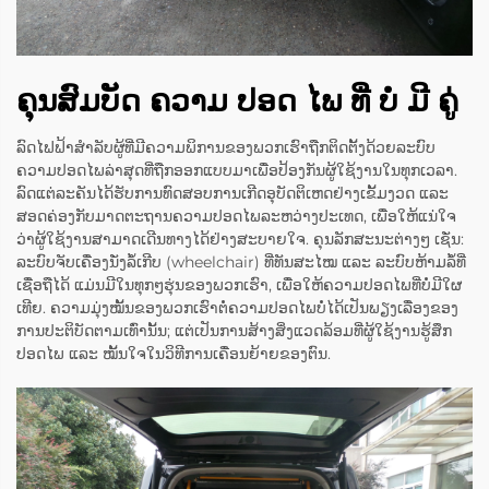
ຄຸນສົມບັດ ຄວາມ ປອດ ໄພ ທີ່ ບໍ່ ມີ ຄູ່
ລົດໄຟຟ້າສຳລັບຜູ້ທີ່ມີຄວາມພິການຂອງພວກເຮົາຖືກຕິດຕັ້ງດ້ວຍລະບົບ
ຄວາມປອດໄພລ່າສຸດທີ່ຖືກອອກແບບມາເພື່ອປ້ອງກັນຜູ້ໃຊ້ງານໃນທຸກເວລາ.
ລົດແຕ່ລະຄັນໄດ້ຮັບການທົດສອບການເກີດອຸບັດຕິເຫດຢ່າງເຂັ້ມງວດ ແລະ
ສອດຄ່ອງກັບມາດຕະຖານຄວາມປອດໄພລະຫວ່າງປະເທດ, ເພື່ອໃຫ້ແນ່ໃຈ
ວ່າຜູ້ໃຊ້ງານສາມາດເດີນທາງໄດ້ຢ່າງສະບາຍໃຈ. ຄຸນລັກສະນະຕ່າງໆ ເຊັ່ນ:
ລະບົບຈັບເຄື່ອງນັ່ງລໍ້ເກີບ (wheelchair) ທີ່ທັນສະໄໝ ແລະ ລະບົບຫ້າມລໍ້ທີ່
ເຊື່ອຖືໄດ້ ແມ່ນມີໃນທຸກໆຮຸ່ນຂອງພວກເຮົາ, ເພື່ອໃຫ້ຄວາມປອດໄພທີ່ບໍ່ມີໃຜ
ເທີຍ. ຄວາມມຸ່ງໝັ້ນຂອງພວກເຮົາຕໍ່ຄວາມປອດໄພບໍ່ໄດ້ເປັນພຽງເລື່ອງຂອງ
ການປະຕິບັດຕາມເທົ່ານັ້ນ; ແຕ່ເປັນການສ້າງສິ່ງແວດລ້ອມທີ່ຜູ້ໃຊ້ງານຮູ້ສຶກ
ປອດໄພ ແລະ ໝັ້ນໃຈໃນວິທີການເຄື່ອນຍ້າຍຂອງຕົນ.