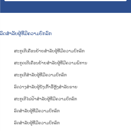
ລົດສຳລັບຜູ້ທີ່ມີຄວາມບົກລົກ
ສະກູເຕີເຄື່ອນຍ້າຍສຳລັບຜູ້ທີ່ມີຄວາມບົກລົກ
ສະກູດເຕີເຄື່ອນຍ້າຍສຳລັບຜູ້ທີ່ມີຄວາມພິການ
ສະກູເຕີສຳລັບຜູ້ທີ່ມີຄວາມບົກລົກ
ລົດວ່າງສຳລັບຜູ້ນັ່ງເກົ້າອີ້ຫຼັງສຳລັບຂາຍ
ສະກູເຕີໄຟຟ້າສຳລັບຜູ້ທີ່ມີຄວາມບົກລົກ
ລົດສຳລັບຜູ້ທີ່ມີຄວາມບົກລົກ
ລົດສຳລັບຜູ້ທີ່ມີຄວາມບົກລົກ