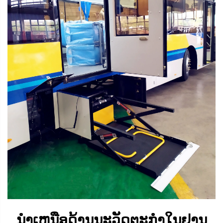
ນຳເຫນືອດ້ານນະວັດຕະກຳໃນຢານ