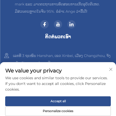
mark ແລະ ມາດຕະຖານການທົດສອບການເກີດອຸບັດຕິເຫດ.
ມີສ່ວນຕະຫຼາດໃນຈີນ 95%. ຂໍຄຳເ Ange ວ່ານີ້ເດີ!
ຕິດຕໍ່ພວກເຮົາ
ເລກທີ 3 ຖະໜົນ Hanshan, ເຂດ Xinbei, ເມືອງ Changzhou, ຈັງ
ຫວັດ Jiangsu, ປະເທດຈີນ
We value your privacy
+86-18961288218
We use cookies and similar tools to provide our services.
If you don't want to accept all cookies, click Personalize
[email protected]
cookies.
Accept all
ລິขະສິດ © 2025 າງຊູ Xinder-Tech Electronics Co., Ltd.
ນະໂຍບາຍ
ຄວາມເປັນສ່ວນຕົວ
Personalize cookies