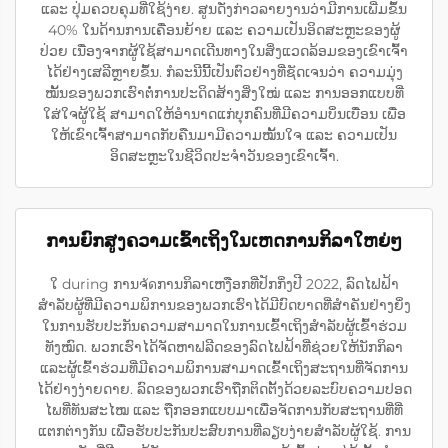
ແລະ ປຸ່ມຄວບຄຸມທີ່ໃຊ້ງ່າຍ. ສູນດັ່ງກ່າວລາຍງານວ່າມີການເພີ່ມຂຶ້ນ
40% ໃນດ້ານການເຄື່ອນຍ້າຍ ແລະ ຄວາມເປັນອິດສະຫຼະຂອງຜູ້
ປ່ວຍ ເນື່ອງຈາກຜູ້ໃຊ້ສາມາດເດີນທາງໃນສິ່ງແວດລ້ອມຂອງເຂົາເຈົ້າ
ໄດ້ຢ່າງເສລີຫຼາຍຂຶ້ນ. ກໍລະນີນີ້ເປັນຕົວຢ່າງທີ່ຊັດເຈນວ່າ ຄວາມມຸ່ງ
ໝັ້ນຂອງພວກເຮົາຕໍ່ການປະດິດສ້າງສິ່ງໃໝ່ ແລະ ການອອກແບບທີ່
ໃສ່ໃຈຜູ້ໃຊ້ ສາມາດໃຫ້ອຳນາດແກ່ບຸກຄົນທີ່ມີຄວາມບິ່ນເບື່ອນ ເພື່ອ
ໃຫ້ເຂົາເຈົ້າສາມາດກັບຄືນມາມີຄວາມໝັ້ນໃຈ ແລະ ຄວາມເປັນ
ອິດສະຫຼະໃນຊີວິດປະຈຳວັນຂອງເຂົາເຈົ້າ.
ການຍົກສູງຄວາມເຂົ້າເຖິງໃນເຫດການກິລາໃຫຍ່ໆ
ໃ during ການຈัดການກິລາເຫງືອກທີ່ປັກກິ່ງປີ 2022, ລົດໄຟຟ້າ
ສຳລັບຜູ້ທີ່ມີຄວາມພິການຂອງພວກເຮົາໄດ້ມີບົດບາດທີ່ສຳຄັນຢ່າງຍິ່ງ
ໃນການຮັບປະກັນຄວາມສາມາດໃນການເຂົ້າເຖິງສຳລັບຜູ້ເຂົ້າຮ່ວມ
ທັງໝົດ. ພວກເຮົາໄດ້ຈັດຫາຟລີດຂອງລົດໄຟຟ້າທີ່ຊ່ວຍໃຫ້ນັກກິລາ
ແລະຜູ້ເຂົ້າຮ່ວມທີ່ມີຄວາມພິການສາມາດເຂົ້າເຖິງສະຖານທີ່ຈັດການ
ໄດ້ຢ່າງງ່າຍດາຍ. ລົດຂອງພວກເຮົາຖືກຕິດຕັ້ງດ້ວຍລະບົບຄວາມປອດ
ໄພທີ່ທັນສະໄໝ ແລະ ຖືກອອກແບບມາເພື່ອຈັດການກັບສະຖານທີ່ທີ່
ແຕກຕ່າງກັນ ເພື່ອຮັບປະກັນປະສົບການທີ່ລຽບງ່າຍສຳລັບຜູ້ໃຊ້. ການ