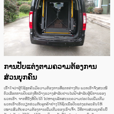
ການປັບແຕ່ງຕາມຄວາມຕ້ອງການ
ສ່ວນບຸກຄົນ
ເຂົ້າໃຈວ່າຜູ້ໃຊ້ທຸກຄົນມີຄວາມຕ້ອງການທີ່ແຕກຕ່າງກັນ ພວກເຮົາຈຶ່ງສະເໜີ
ຕົວເລືອກການປັບແຕ່ງທີ່ກວ້າງຂວາງສຳລັບຢານໄຟຟ້າສຳລັບຜູ້ພິການຂອງ
ພວກເຮົາ. ຈາກທີ່ນັ່ງທີ່ປັບໄດ້ ໄປຫາຄຸນລັກສະນະຄວາມປອດໄພເພີ່ມເຕີມ
ພວກເຮົາເຮັດວຽກຮ່ວມກັບລູກຄ້າຢ່າງໃກ້ຊິດເພື່ອປັບແຕ່ງແຕ່ລະຄັນໃຫ້
ເໝາະສົມກັບຄວາມຕ້ອງການເພີ່ມເຕີມຂອງເຂົາເຈົ້າ. ວິທີການສ່ວນບຸກຄົນນີ້