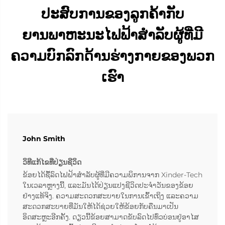
ປະສົບການຂອງລູກຄ້າກັບ
ຍານພາຫະນະໄຟຟ້າສຳລັບຜູ້ທີ່ມີ
ຄວາມບົກລົກດ້ານຮ່າງກາຍຂອງພວກ
ເຮົາ
John Smith
ວິທີແກ້ໄຂທີ່ປ່ຽນຊີວິດ
ຂ້ອຍໄດ້ຊື້ລົດໄຟຟ້າສຳລັບຜູ້ທີ່ມີຄວາມພິການຈາກ Xinder-Tech
ໃນເວລາຫຼາງນີ້, ແລະມັນໄດ້ປ່ຽນແປງຊີວິດປະຈຳວັນຂອງຂ້ອຍ
ຢ່າງແທ້ຈິງ. ຄວາມສະດວກສະບາຍໃນການເຂົ້າເຖິງ ແລະຄວາມ
ສະດວກສະບາຍທີ່ມັນໃຫ້ໄດ້ຊ່ວຍໃຫ້ຂ້ອຍກັບຄືນມາເປັນ
ອິດສະຫຼະອີກຄັ້ງ. ດຽວນີ້ຂ້ອຍສາມາດຂັບລົດໄປທົ່ວບ່ອນຢູ່ອາໄສ