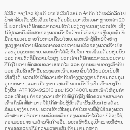
ບໍລິສັດ ຈາງໂຈວ ຊີນເດີ-ເທກ ອີເລັກໂຕຣນິກ ຈຳກັດ ໄດ້ຜະລິດລົດໄຟ
ຟ້າສຳລັບເຄື່ອງນີ້ງເຄື່ອນໄຫວດ້ວຍລ້ອມມາເປັນເວລາຫຼາຍກວ່າ 20
ປີ. ພວກເຮົາໄດ້ພັດທະນາຄວາມຮັກໃນວຽກງານຂອງພວກເຮົາ, ເຊິ່ງ
ໄດ້ປຸກລະດົມທັກສະຂອງພວກເຮົາໃນດ້ານນີ້ເພື່ອຊ່ວຍເຫຼືອບຸກຄົນທີ່
ມີຄວາມເສຍຫາຍໃນການເຄື່ອນໄຫວ. ພວກເຮົາຮູ້ສຶກພໍໃຈຢ່າງ
ຫຼວງຫຼາຍຕໍ່ການພັດທະນາຂະບວນການຜະລິດຂອງພວກເຮົາເພື່ອ
ຄວບຄຸມຄຸນນະພາບ. ພວກເຮົາໄດ້ລົງທຶນໃນການເຊື່ອມດ້ວຍຫຸ່ນຍົນ
ແລະ ການຕັດທີ່ມີຄວາມໄວສູງ. ພວກເຮົາໄດ້ພັດທະນາຂະບວນການ
ທີ່ໃຊ້ໃນການທົດສອບຄວາມປອດໄພ ແລະ ຄຸນນະພາບຂອງເກົ້າອີ້ນ
ແລະ ເຂັມຂັດເກົ້າອີ້ນຂອງພວກເຮົາ, ແລະ ຜົນໄດ້ຮັບແມ່ນເປັນທີ່
ເຊື່ອຖືໄດ້. ພວກເຮົາໃຫ້ຄວາມສຳຄັນຢ່າງຫຼວງຫຼາຍຕໍ່ການຄວບຄຸມ
ຄຸນນະພາບ, ແລະ ເນື່ອງຈາກເຫດນີ້ ພວກເຮົາຈຶ່ງເປັນເຈົ້າຂອງໃບ
ຢັ້ງຢືນ IATF 16949:2016 ແລະ ISO 14001. ພວກເຮົາໃຫ້ຄຸນຄ່າ
ແລະ ເຫັນຄຸນຄ່າຂອງຄວາມສຳຄັນທີ່ຜູ້ໃຊ້ທັງໝົດຄວນຈະສາມາດ
ເຂົ້າເຖິງລົດທີ່ສາມາດໃຊ້ໄດ້ສຳລັບຜູ້ນັ່ງເຄື່ອງນີ້ງເຄື່ອນໄຫວດ້ວຍ
ລ້ອມຢ່າງງ່າຍດາຍ. ພວກເຮົາເຫັນຄຸນຄ່າໃນການທີ່ຜູ້ໃຊ້ຂອງພວກ
ເຮົາສາມາດຈັດການຜະລິດຕະພັນຂອງພວກເຮົາໄດ້ໂດຍບໍ່ຕ້ອງໃຊ້
ຄວາມພະຍາຍາມດ້ານຈິດໃຈເລີຍ. ພວກເຮົາບັນລຸເປົ້າໝາຍນີ້ຜ່ານ
ການອອກແບບທີ່ມີຄວາມເໝາະສົມດ້ານມານຸດສາດ