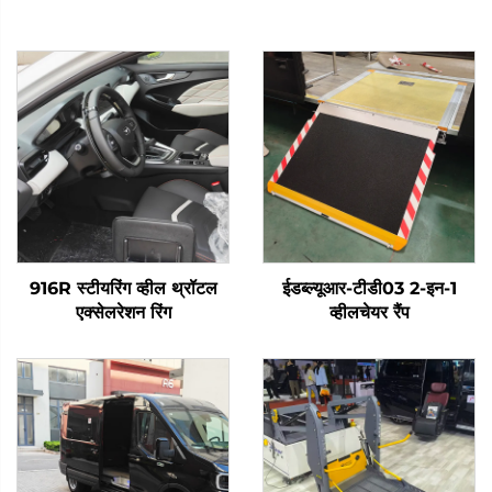
916R स्टीयरिंग व्हील थ्रॉटल
ईडब्ल्यूआर-टीडी03 2-इन-1
एक्सेलरेशन रिंग
व्हीलचेयर रैंप