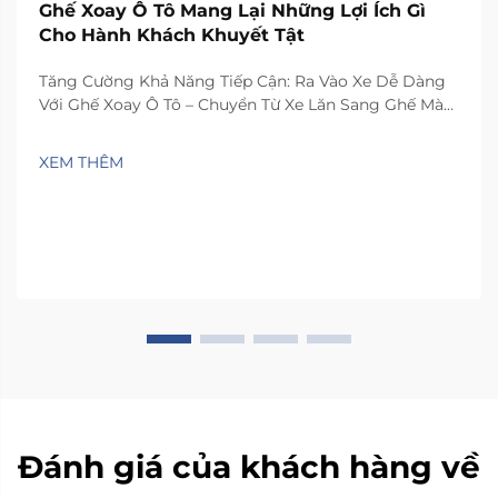
Ghế Xoay Ô Tô Mang Lại Những Lợi Ích Gì
Cho Hành Khách Khuyết Tật
Tăng Cường Khả Năng Tiếp Cận: Ra Vào Xe Dễ Dàng
Với Ghế Xoay Ô Tô – Chuyển Từ Xe Lăn Sang Ghế Mà
Không Cần Nâng Thủ Công – Ghế xoay ô tô đã thay
đổi hoàn toàn việc lên xuống xe đối với người sử dụng
XEM THÊM
xe lăn. Các thiết bị này...
Đánh giá của khách hàng về