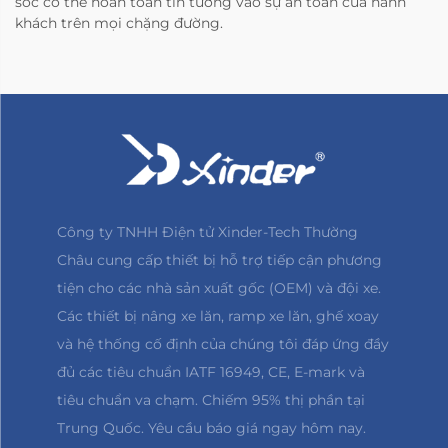
sóc có thể hoàn toàn tin tưởng vào sự an toàn của hành
khách trên mọi chặng đường.
Công ty TNHH Điện tử Xinder-Tech Thường
Châu cung cấp thiết bị hỗ trợ tiếp cận phương
tiện cho các nhà sản xuất gốc (OEM) và đội xe.
Các thiết bị nâng xe lăn, ramp xe lăn, ghế xoay
và hệ thống cố định của chúng tôi đáp ứng đầy
đủ các tiêu chuẩn IATF 16949, CE, E-mark và
tiêu chuẩn va chạm. Chiếm 95% thị phần tại
Trung Quốc. Yêu cầu báo giá ngay hôm nay.