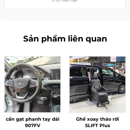
ô tô hiện đại.
Sản phẩm liên quan
cần gạt phanh tay dài
Ghế xoay tháo rời
907FV
SLIFT Plus