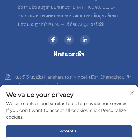
ຮັບການຮັບຮອງຕາມມາດຕະຖານ IATF 16949, CE, E-
mark ແລະ ມາດຕະຖານການທົດສອບການເກີດອຸບັດຕິເຫດ.
ມີສ່ວນຕະຫຼາດໃນຈີນ 95%. ຂໍຄຳເ Ange ວ່ານີ້ເດີ!
ຕິດຕໍ່ພວກເຮົາ
ເລກທີ 3 ຖະໜົນ Hanshan, ເຂດ Xinbei, ເມືອງ Changzhou, ຈັງ
ຫວັດ Jiangsu, ປະເທດຈີນ
We value your privacy
+86-18961288218
We use cookies and similar tools to provide our services.
If you don't want to accept all cookies, click Personalize
[email protected]
cookies.
Accept all
ລິขະສິດ © 2025 າງຊູ Xinder-Tech Electronics Co., Ltd.
ນະໂຍບາຍ