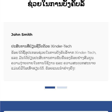
ຊ່ວຍໃນການບັງຄັບລໍ້
John Smith
ປະສົບການທີ່ປ່ຽນຊີວິດດ້ວຍ Xinder-Tech
ຂ້ອຍໄດ້ຊື້ອຸປະກອນຊ່ວຍໃນການບັງຄັບລໍ້ຈາກ Xinder-Tech,
ແລະ ມັນໄດ້ປ່ຽນປະສົບການການຂັບຂີ່ຂອງຂ້ອຍຢ່າງສົມບູນ.
ຄວາມງ່າຍດາຍໃນການໃຊ້ງານ ແລະ ຄວາມສະດວກສະບາຍ
ແມ່ນບໍ່ມີໃຜເທົ່າທຽບໄດ້. ຂ້ອຍແນະນຳຢ່າງຍິ່ງ!