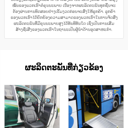
ໝັ້ນຂອງພວກເຮົາຕໍ່ຄຸນນະພາບ ເນື່ອງຈາກຜະລິດຕະພັນທຸກຊິ້ນຈະ
ຕ້ອງຜ່ານການທົດສອບຢ່າງເຂັ້ມງວດກ່ອນຈະສົ່ງໃຫ້ລູກຄ້າ. ລູກຄ້າ
ຂອງພວກເຮົາໄດ້ຍົກຍ້ອງຄວາມສາມາດຂອງພວກເຮົາໃນການຈັດສົ່ງ
ຜະລິດຕະພັນທີ່ມີຄຸນນະພາບສູງໄດ້ທັນທີທັນໃດ ເຊິ່ງເປັນການເສີມ
ສ້າງຊື່ເສີງຂອງພວກເຮົາໃນຖານະເປັນຜູ້ນຳດ້ານອຸດສາຫະກຳ.
ຜະລິດຕະພັນທີ່ກ່ຽວຂ້ອງ