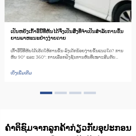
ເປັນຫຍັງເກົ້າອີ້ນີ້ທີ່ຫັນໄດ້ຈຶ່ງເປັນສິ່ງທີ່ຈຳເປັນສຳລັບການຂຶ້ນ
ຍານພາຫະນະຢ່າງງ່າຍດາຍ
ເກົ້າອີ້ນີ້ທີ່ຫັນໄດ້ເຮັດໃຫ້ການຂຶ້ນ-ລົງເດັກນ້ອຍງ່າຍຂຶ້ນແນວໃດ? ການ
ຫັນ 90° ແລະ 360°: ການເລືອກຟັງຊັນການຫັນທີ່ເໝາະສົມກັບ
ປະເພດຍານພາຫະນະ ແລະ ຄວາມຕ້ອງການຂອງຜູ້ດູແລ. ການເລືອກ
ຊ່ວງການຫັນທີ່ເໝາະສົມຈະເຮັດໃຫ້ການໃຊ້ງານ ແລະ ຄວາມປອດ
ເບິ່ງເພີ່ມເຕີມ
ໄພດີຂຶ້ນ: ການຫັນ 90°...
ຄຳຕິຊົມຈາກລູກຄ້າກ່ຽວກັບອຸປະກອນ