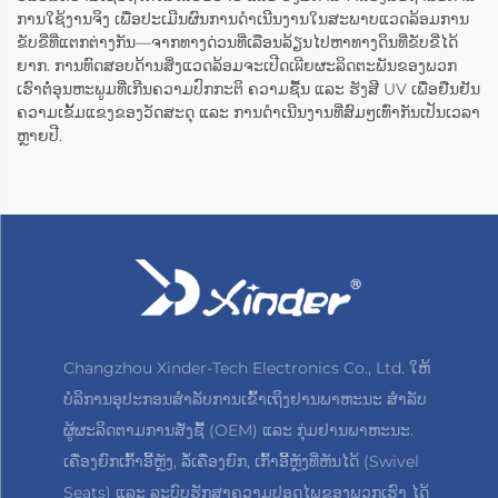
ການໃຊ້ງານຈິງ ເພື່ອປະເມີນຜົນການດຳເນີນງານໃນສະພາບແວດລ້ອມການ
ຂັບຂີ່ທີ່ແຕກຕ່າງກັນ—ຈາກທາງດ່ວນທີ່ເລືອນລ້ຽນໄປຫາທາງດິນທີ່ຂັບຂີ່ໄດ້
ຍາກ. ການທົດສອບດ້ານສິ່ງແວດລ້ອມຈະເປີດເผີຍຜະລິດຕະພັນຂອງພວກ
ເຮົາຕໍ່ອຸນຫະພູມທີ່ເກີນຄວາມປົກກະຕິ ຄວາມຊື້ນ ແລະ ຮັງສີ UV ເພື່ອຢືນຢັນ
ຄວາມເຂັ້ມແຂງຂອງວັດສະດຸ ແລະ ການດຳເນີນງານທີ່ສົມໆເທົ່າກັນເປັນເວລາ
ຫຼາຍປີ.
Changzhou Xinder-Tech Electronics Co., Ltd. ໃຫ້
ບໍລິການອຸປະກອນສຳລັບການເຂົ້າເຖິງຢານພາຫະນະ ສຳລັບ
ຜູ້ຜະລິດຕາມການສັ່ງຊື້ (OEM) ແລະ ກຸ່ມຢານພາຫະນະ.
ເຄື່ອງຍົກເກົ້າອີ້ຫຼັງ, ລໍ້ເຄື່ອງຍົກ, ເກົ້າອີ້ຫຼັງທີ່ຫັນໄດ້ (Swivel
Seats) ແລະ ລະບົບຮັກສາຄວາມປອດໄພຂອງພວກເຮົາ ໄດ້