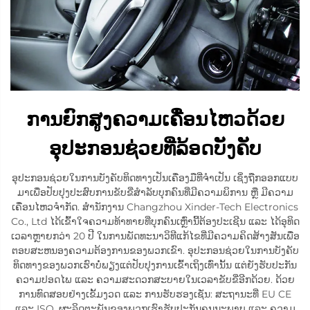
ການຍົກສູງຄວາມເຄື່ອນໄຫວດ້ວຍ
ອຸປະກອນຊ່ວຍທີ່ລ້ອດບັງຄັບ
ອຸປະກອນຊ່ວຍໃນການບັງຄັບທິດທາງເປັນເຄື່ອງມືທີ່ຈຳເປັນ ເຊິ່ງຖືກອອກແບບ
ມາເພື່ອປັບປຸງປະສົບການຂັບຂີ່ສຳລັບບຸກຄົນທີ່ມີຄວາມພິການ ຫຼື ມີຄວາມ
ເຄື່ອນໄຫວຈຳກັດ. ສຳນັກງານ Changzhou Xinder-Tech Electronics
Co., Ltd ໄດ້ເຂົ້າໃຈຄວາມທ້າທາຍທີ່ບຸກຄົນເຫຼົ່ານີ້ຕ້ອງປະເຊີນ ແລະ ໄດ້ອຸທິດ
ເວລາຫຼາຍກວ່າ 20 ປີ ໃນການພັດທະນາວິທີແກ້ໄຂທີ່ມີຄວາມຄິດສ້າງສັນເພື່ອ
ຕອບສະຫນອງຄວາມຕ້ອງການຂອງພວກເຂົາ. ອຸປະກອນຊ່ວຍໃນການບັງຄັບ
ທິດທາງຂອງພວກເຮົາບໍ່ພຽງແຕ່ປັບປຸງການເຂົ້າເຖິງເທົ່ານັ້ນ ແຕ່ຍັງຮັບປະກັນ
ຄວາມປອດໄພ ແລະ ຄວາມສະດວກສະບາຍໃນເວລາຂັບຂີ່ອີກດ້ວຍ. ດ້ວຍ
ການທົດສອບຢ່າງເຂັ້ມງວດ ແລະ ການຮັບຮອງເຊັ່ນ: ສະຖານະທີ່ EU CE
ແລະ ISO, ຜະລິດຕະພັນຂອງພວກເຮົາຮັບປະກັນຄຸນນະພາບ ແລະ ຄວາມ