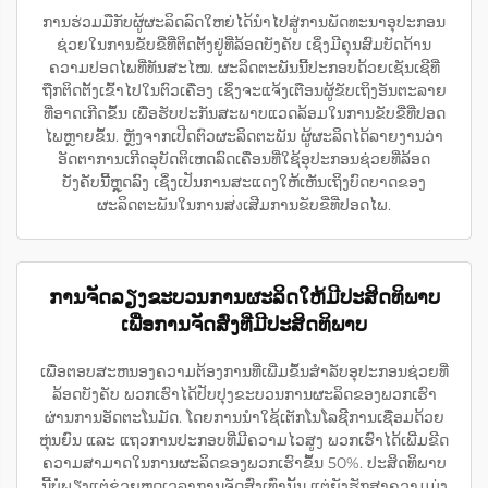
ການຮ່ວມມືກັບຜູ້ຜະລິດລົດໃຫຍ່ໄດ້ນຳໄປສູ່ການພັດທະນາອຸປະກອນ
ຊ່ວຍໃນການຂັບຂີ່ທີ່ຕິດຕັ້ງຢູ່ທີ່ລ້ອດບັງຄັບ ເຊິ່ງມີຄຸນສົມບັດດ້ານ
ຄວາມປອດໄພທີ່ທັນສະໄໝ. ຜະລິດຕະພັນນີ້ປະກອບດ້ວຍເຊັນເຊີທີ່
ຖືກຕິດຕັ້ງເຂົ້າໄປໃນຕົວເຄື່ອງ ເຊິ່ງຈະແຈ້ງເຕືອນຜູ້ຂັບເຖິງອັນຕະລາຍ
ທີ່ອາດເກີດຂຶ້ນ ເພື່ອຮັບປະກັນສະພາບແວດລ້ອມໃນການຂັບຂີ່ທີ່ປອດ
ໄພຫຼາຍຂຶ້ນ. ຫຼັງຈາກເປີດຕົວຜະລິດຕະພັນ ຜູ້ຜະລິດໄດ້ລາຍງານວ່າ
ອັດຕາການເກີດອຸບັດຕິເຫດລົດເຄື່ອນທີ່ໃຊ້ອຸປະກອນຊ່ວຍທີ່ລ້ອດ
ບັງຄັບນີ້ຫຼຸດລົງ ເຊິ່ງເປັນການສະແດງໃຫ້ເຫັນເຖິງບົດບາດຂອງ
ຜະລິດຕະພັນໃນການສ่งເສີມການຂັບຂີ່ທີ່ປອດໄພ.
ການຈັດລຽງຂະບວນການຜະລິດໃຫ້ມີປະສິດທິພາບ
ເພື່ອການຈັດສົ່ງທີ່ມີປະສິດທິພາບ
ເພື່ອຕອບສະຫນອງຄວາມຕ້ອງການທີ່ເພີ່ມຂຶ້ນສຳລັບອຸປະກອນຊ່ວຍທີ່
ລ້ອດບັງຄັບ ພວກເຮົາໄດ້ປັບປຸງຂະບວນການຜະລິດຂອງພວກເຮົາ
ຜ່ານການອັດຕະໂນມັດ. ໂດຍການນຳໃຊ້ເຕັກໂນໂລຊີການເຊື່ອມດ້ວຍ
ຫຸ່ນຍົນ ແລະ ແຖວການປະກອບທີ່ມີຄວາມໄວສູງ ພວກເຮົາໄດ້ເພີ່ມຂີດ
ຄວາມສາມາດໃນການຜະລິດຂອງພວກເຮົາຂຶ້ນ 50%. ປະສິດທິພາບ
ນີ້ບໍ່ພຽງແຕ່ຊ່ວຍຫຼຸດເວລາການຈັດສົ່ງເທົ່ານັ້ນ ແຕ່ຍັງຮັກສາຄວາມມຸ່ງ