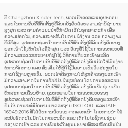
ທີ່ Changzhou Xinder-Tech, ພວກເຮົາອອກແບບອຸປະກອນ
ຊ່ວຍໃນການຂັບຂີ່ທີ່ຕິດຕັ້ງຢູ່ທີ່ລ້ອດບັງຄັບດ້ວຍຄວາມຊຳນິຊຳນານ
ສູງສຸດ ແລະ ຕາມຄຳແນະນຳທີ່ກຳນົດໄວ້ໃນອຸດສາຫະກຳ ເພື່ອ
ຄວາມປອດໄພ, ຄວາມເໝາະສົມໃນການໃຊ້ງານ ແລະ ຄວາມງາມ
ທີ່ດີທີ່ສຸດ. ອຸປະກອນຊ່ວຍໃນການຂັບຂີ່ທີ່ຕິດຕັ້ງຢູ່ທີ່ລ້ອດບັງຄັບຂອງ
ພວກເຮົາໃຊ້ເຕັກໂນໂລຊີລ້າສຸດ ແລະ ວັດຖຸທີ່ໃຊ້ໃນການອອກແບບທີ່
ມີຄວາມສະດວກສະບາຍຕໍ່ຜູ້ໃຊ້. ວິທີການທີ່ພວກເຮົາຜະລິດ
ອຸປະກອນຊ່ວຍໃນການຂັບຂີ່ທີ່ຕິດຕັ້ງຢູ່ທີ່ລ້ອດບັງຄັບເຮັດໃຫ້ມັນງ່າຍ
ຕໍ່ການຈັດການ ແລະ ສົ່ງເສີມໃຫ້ຜູ້ໃຊ້ມີຄວາມເປັນອິດສະຫຼະໃນ
ການໃຊ້ງານຫຼາຍຂຶ້ນ. ພວກເຮົາຕ້ອງການໃຫ້ລູກຄ້າຂອງພວກເຮົາ
ມີຄວາມສາມາດໃນການຂັບຂີ່ໄປໃນທຸກບ່ອນ ໂດຍການອອກແບບ
ອຸປະກອນຊ່ວຍໃນການຂັບຂີ່ທີ່ຕິດຕັ້ງຢູ່ທີ່ລ້ອດບັງຄັບເພື່ອຊ່ວຍເພີ່ມ
ທັກສະການເຄື່ອນຍ້າຍ. ຄຸນນະພາບໃນການອອກແບບຂອງ
ອຸປະກອນຊ່ວຍໃນການຂັບຂີ່ທີ່ຕິດຕັ້ງຢູ່ທີ່ລ້ອດບັງຄັບຂອງພວກເຮົາ
ຂຶ້ນກັບການປະຕິບັດຕາມມາດຕະຖານ ISO 14001 ແລະ IATF
16949:2016 ທີ່ໄດ້ຮັບການຮັບຮອງຈາກພວກເຮົາ ໂດຍການນຳໃຊ້
ລະບົບອັດຕະໂນມັດໃນການຜະລິດ ແລະ ເຕັກໂນໂລຊີການຊ່ວຍ
ຂອງພວກເຮົາ ແລະ ການຮັບປະກັນຄຸນນະພາບທີ່ສະເໝືອນກັນໃນ