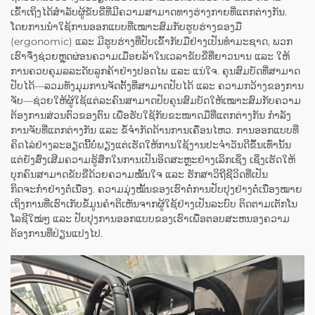
ເຂົ້າເຖິງໄດ້ສຳລັບຜູ້ຂັບຂີ່ທີ່ມີຄວາມສາມາດທາງຮ່າງກາຍທີ່ແຕກຕ່າງກັນ.
ໂດຍການນຳໃຊ້ການອອກແບບທີ່ເໝາະສົມກັບຮູບຮ່າງຂອງມື
(ergonomic) ແລະ ມີຮູບຮ່າງທີ່ປັບເຂົ້າກັບມືຢ່າງເປັນທຳມະຊາດ, ພວກ
ເຮົາຈຶ່ງຊ່ວຍຫຼຸດຜ່ອນຄວາມເມື່ອຍລ້າໃນເວລາຂັບຂີ່ທີ່ຍາວນານ ແລະ ໃຫ້
ການຄວບຄຸມລລະດັບລູກຄ້າຢ່າງປອດໄພ ແລະ ແນ່ໃຈ. ຄຸນສົມບັດທີ່ສາມາດ
ປັບໄດ້—ລວມທັງມຸມການຈັດຕັ້ງທີ່ສາມາດປັບໄດ້ ແລະ ຄວາມກວ້າງຂອງການ
ຈັບ—ຊ່ວຍໃຫ້ຜູ້ໃຊ້ແຕ່ລະຄົນສາມາດປັບຄຸນສົມບັດໃຫ້ເໝາະສົມກັບຄວາມ
ຕ້ອງການສ່ວນຕົວຂອງຕົນ ເພື່ອຮັບໃຊ້ກັບຂະໜາດມືທີ່ແຕກຕ່າງກັນ ກຳລັງ
ການຈັບທີ່ແຕກຕ່າງກັນ ແລະ ຂໍ້ຈຳກັດດ້ານການເຄື່ອນໄຫວ. ການອອກແບບທີ່
ຄິດໄລ່ຢ່າງລະອຽດນີ້ບໍ່ພຽງແຕ່ເຮັດໃຫ້ການໃຊ້ງານປະຈຳວັນດີຂຶ້ນເທົ່ານັ້ນ
ແຕ່ຍັງສົ່ງເສີມຄວາມຮູ້ສຶກໃນການເປັນອິດສະຫຼະຢ່າງເລິກເຊິ່ງ ເຊິ່ງເຮັດໃຫ້
ບຸກຄົນສາມາດຂັບຂີ່ດ້ວຍຄວາມໝັ້ນໃຈ ແລະ ຮັກສາວິຖີຊີວິດທີ່ເປັນ
ກິດຈະກຳຢ່າງຕໍ່ເນື່ອງ. ຄວາມມຸ່ງໝັ້ນຂອງເຮົາຕໍ່ການປັບປຸງຢ່າງຕໍ່ເນື່ອງໝາຍ
ເຖິງການທີ່ເຮົາເກັບຂໍ້ມູນຄຳຕິເຫັນຈາກຜູ້ໃຊ້ຢ່າງເປັນລະບົບ ຕິດຕາມເຕັກໂນ
ໂລຊີໃໝ່ໆ ແລະ ປັບປຸງການອອກແບບຂອງເຮົາເພື່ອຕອບສະຫນອງຄວາມ
ຕ້ອງການທີ່ປ່ຽນແປງໄປ.