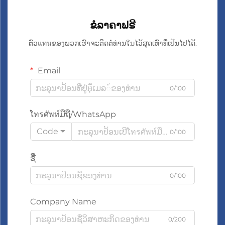
ຂໍລາຄາຟຣີ
ຕົວแทนຂອງພວກເຮົາຈະຕິດຕໍ່ທ່ານໃນໄວ້ສຸດເທົ່າທີ່ເປັນໄປໄດ້.
Email
0/100
ໂทรศัพท์ມືຖື/WhatsApp
Code
0/100
ຊື່
0/100
Company Name
0/200