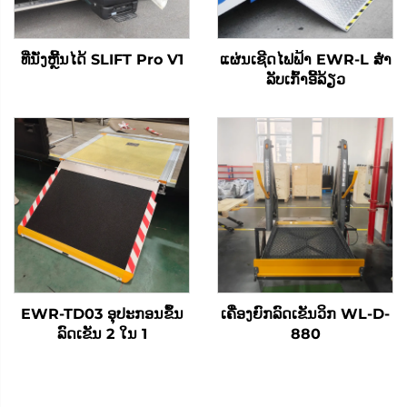
ທີ່ນັ່ງຫຼີ້ນໄດ້ SLIFT Pro V1
ແຜ່ນເຊີດໄຟຟ້າ EWR-L ສໍາ
ລັບເກົ້າອີ້ລ້ຽວ
EWR-TD03 ອຸປະກອນຂຶ້ນ
ເຄື່ອງຍົກລົດເຂັນວິກ WL-D-
ລົດເຂັນ 2 ໃນ 1
880