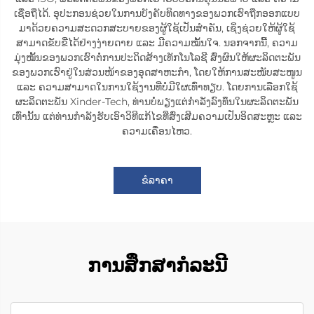
ເຊື່ອຖືໄດ້. ອຸປະກອນຊ່ວຍໃນການບັງຄັບທິດທາງຂອງພວກເຮົາຖືກອອກແບບ
ມາດ້ວຍຄວາມສະດວກສະບາຍຂອງຜູ້ໃຊ້ເປັນສຳຄັນ, ເຊິ່ງຊ່ວຍໃຫ້ຜູ້ໃຊ້
ສາມາດຂັບຂີ່ໄດ້ຢ່າງງ່າຍດາຍ ແລະ ມີຄວາມໝັ້ນໃຈ. ນອກຈາກນີ້, ຄວາມ
ມຸ່ງໝັ້ນຂອງພວກເຮົາຕໍ່ການປະດິດສ້າງເທັກໂນໂລຊີ ສົ່ງຜົນໃຫ້ຜະລິດຕະພັນ
ຂອງພວກເຮົາຢູ່ໃນສ່ວນໜ້າຂອງອຸດສາຫະກຳ, ໂດຍໃຫ້ການສະໜັບສະໜູນ
ແລະ ຄວາມສາມາດໃນການໃຊ້ງານທີ່ບໍ່ມີໃຜເທົ່າທຽບ. ໂດຍການເລືອກໃຊ້
ຜະລິດຕະພັນ Xinder-Tech, ທ່ານບໍ່ພຽງແຕ່ກຳລັງລົງທຶນໃນຜະລິດຕະພັນ
ເທົ່ານັ້ນ ແຕ່ທ່ານກຳລັງຮັບເອົາວິທີແກ້ໄຂທີ່ສົ່ງເສີມຄວາມເປັນອິດສະຫຼະ ແລະ
ຄວາມເຄື່ອນໄຫວ.
ຂໍລາຄາ
ການສຶກສາກໍລະນີ