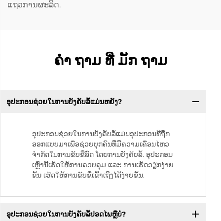
ແຖວການຜະລິດ.
ຄໍາ ຖາມ ທີ່ ມັກ ຖາມ
ອຸປະກອນຊ່ວຍໃນການບັງຄັບລໍ້ແມ່ນຫຍັງ?
ອຸປະກອນຊ່ວຍໃນການບັງຄັບລໍ້ແມ່ນອຸປະກອນທີ່ຖືກ
ອອກແບບມາເພື່ອຊ່ວຍບຸກຄົນທີ່ມີຄວາມເຄື່ອນໄຫວ
ຈຳກັດໃນການຂັບຂີ່ລົດ ໂດຍການບັງຄັບລໍ້. ອຸປະກອນ
ເຫຼົ່ານີ້ເຮັດໃຫ້ການຄວບຄຸມ ແລະ ການເຮັດວຽກງ່າຍ
ຂຶ້ນ ເຮັດໃຫ້ການຂັບຂີ່ເຂົ້າເຖິງໄດ້ງ່າຍຂຶ້ນ.
ອຸປະກອນຊ່ວຍໃນການບັງຄັບລໍ້ປອດໄພຫຼືບໍ່?