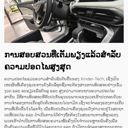
ການສອບສວນທີ່ເຕັມພຽງແລ້ວສຳລັບ
ຄວາມປອດໄພສູງສຸດ
ຄວາມປອດໄພແມ່ນຄວາມສຳຄັນອັນດັບຕົ້ນຂອງ Xinder-Tech, ເຊິ່ງເປັນ
ເຫດຜົນທີ່ເຄື່ອງຊ່ວຍການບັງຄັບລໍ້ທຸກຊິ້ນຈະຕ້ອງຜ່ານການທົດສອບຢ່າງເຂັ້ມ
ງວດ ແລະ ລະອຽດເພື່ອບັນລຸ ແລະ ສູງກວ່າມາດຕະຖານຄວາມປອດໄພ
ສາກົນ. ວິທີການທົດສອບທີ່ຮັບປະກັນຄຸນນະພາບຂອງພວກເຮົາປະກອບດ້ວຍ
ການຈຳລອງການເກີດອຸບັດຕິເຫດແບບໄດນາມິກ ເຊິ່ງຈະຈຳລອງແຮງການເກີດ
ການທີ່ເກີດຂຶ້ນໃນໂລກຈິງ ເພື່ອຮັບປະກັນວ່າເຄື່ອງຊ່ວຍດັ່ງກ່າວຈະຢູ່ໃນສະຖາ
ນະທີ່ປອດໄພ ແລະ ດຳເນີນການໄດ້ຢ່າງຖືກຕ້ອງໃນສະພາບການທີ່ຮຸນແຮງ.
ພວກເຮົາດຳເນີນການທົດສອບຄວາມໝັ້ນຄົງເປັນຈຳນວນຫຼາຍພັນຄັ້ງເພື່ອ
ຢືນຢັນຄວາມເຊື່ອຖືໄດ້ໃນໄລຍະຍາວ ແລະ ຍັງມີການຈຳລອງສະຖານະການ