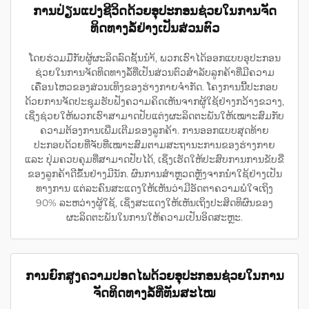
ການປ່ຽນແປງຊີວິດດ້ວຍອຸປະກອນຊ່ວຍໃນການຈັດ
ທິດທາງລໍ້ຢ່າງເປັນສ່ວນຕົວ
ໂດຍຮ່ວມມືກັບຜູ້ຜະລິດລົດຊັ້ນນຳ້, ພວກເຮົາໄດ້ອອກແບບອຸປະກອນ
ຊ່ວຍໃນການຈັດທິດທາງລໍ້ທີ່ເປັນສ່ວນຕົວສຳລັບລູກຄ້າທີ່ມີຄວາມ
ເຄື່ອນໄຫວຂອງສ່ວນເທິງຂອງຮ່າງກາຍຈຳກັດ. ໂຄງການນີ້ປະກອບ
ດ້ວຍການຈັດປະຊຸມຮັບຟັງຄວາມຄິດເຫັນຈາກຜູ້ໃຊ້ຢ່າງກວ້າງຂວາງ,
ເຊິ່ງຊ່ວຍໃຫ້ພວກເຮົາສາມາດປັບແຕ່ງຜະລິດຕະພັນໃຫ້ເໝາະສົມກັບ
ຄວາມຕ້ອງການເພີ່ມເຕີມຂອງລູກຄ້າ. ການອອກແບບສຸດທ້າຍ
ປະກອບດ້ວຍທີ່ຈັບທີ່ເໝາະສົມຕາມສະຖານະການຂອງຮ່າງກາຍ
ແລະ ປຸ່ມຄວບຄຸມທີ່ສາມາດປັບໄດ້, ເຊິ່ງເຮັດໃຫ້ປະສົບການການຂັບຂີ່
ຂອງລູກຄ້າດີຂຶ້ນຢ່າງມີນັກ. ຜົນການສຳຫຼວດຫຼັງຈາກນຳໃຊ້ຢ່າງເປັນ
ທາງການ ແຕ່ລະຄົນສະແດງໃຫ້ເຫັນວ່າມີອັດຕາຄວາມພໍໃຈເຖິງ
90% ລະຫວ່າງຜູ້ໃຊ້, ເຊິ່ງສະແດງໃຫ້ເຫັນເຖິງປະສິດທິຜົນຂອງ
ຜະລິດຕະພັນໃນການໃຫ້ຄວາມເປັນອິດສະຫຼະ.
ການຍົກສູງຄວາມປອດໄພດ້ວຍອຸປະກອນຊ່ວຍໃນການ
ຈັດທິດທາງລໍ້ທີ່ທັນສະໄໝ