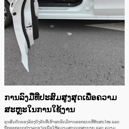
ການລົງມືທີ່ປະສົມສູງສຸດເພື່ອຄວາມ
ສະຫຼະໃນການໃຊ້ງານ
ຄຸນສົມບັດຂອງລ້ອງບັງຄັບທີ່ເຮົາຜະລິດມີການອອກແບບທີ່ທັນສະໄໝ ແລະ
ຖືກອອກແບບຢ່າງລະອຽດເພື່ອໃຫ້ຄວາມສະດວກສະບາຍ ແລະ ຄວາມ