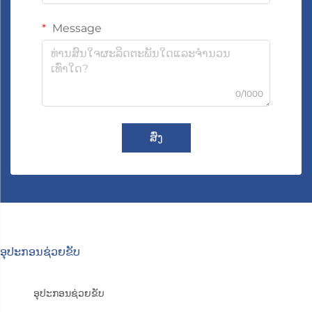
Message
0/1000
ສົ່ງ
ອຸປະກອນຊ່ວຍຂັບ
ອຸປະກອນຊ່ວຍຂັບ