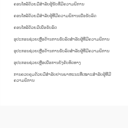
ຄອນໂທລ໌ດ້ວຍມືສຳລັບຜູ້ຂັບທີ່ມີຄວາມພິການ
ຄອນໂທລ໌ດ້ວຍມືສຳລັບຜູ້ທີ່ມີຄວາມພິການເພື່ອຂັບລົດ
ຄອນໂທລ໌ດ້ວຍມືເພື່ອຂັບລົດ
ອຸປະກອນຊ່ວຍເຫຼືອດ້ານການຂັບລົດສຳລັບຜູ້ທີ່ມີຄວາມພິການ
ອຸປະກອນຊ່ວຍເຫຼືອດ້ານການຂັບລົດສຳລັບຜູ້ທີ່ມີຄວາມພິການ
ອຸປະກອນຊ່ວຍເຫຼືອເພື່ອການບັງຄັບທິດທາງ
ການຄວບຄຸມດ້ວຍມືສຳລັບຢານພາຫະນະທີ່ເໝາະສຳລັບຜູ້ທີ່ມີ
ຄວາມພິການ