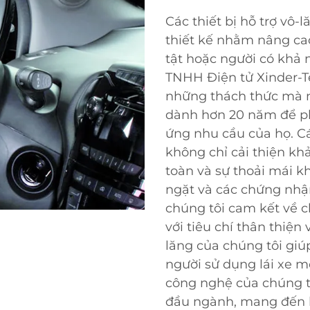
Các thiết bị hỗ trợ vô-
thiết kế nhằm nâng cao
tật hoặc người có khả 
TNHH Điện tử Xinder-T
những thách thức mà n
dành hơn 20 năm để phá
ứng nhu cầu của họ. Các
không chỉ cải thiện k
toàn và sự thoải mái kh
ngặt và các chứng nhậ
chúng tôi cam kết về ch
với tiêu chí thân thiện 
lăng của chúng tôi giú
người sử dụng lái xe m
công nghệ của chúng 
đầu ngành, mang đến k