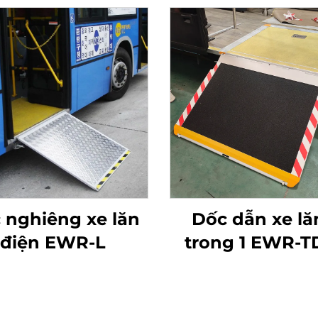
 nghiêng xe lăn
Dốc dẫn xe lă
điện EWR-L
trong 1 EWR-T