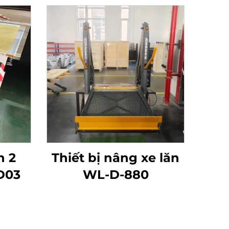
n 2
Thiết bị nâng xe lăn
D03
WL-D-880