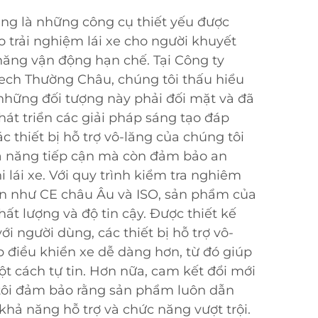
lăng là những công cụ thiết yếu được
 trải nghiệm lái xe cho người khuyết
năng vận động hạn chế. Tại Công ty
ech Thường Châu, chúng tôi thấu hiểu
hững đối tượng này phải đối mặt và đã
t triển các giải pháp sáng tạo đáp
 thiết bị hỗ trợ vô-lăng của chúng tôi
hả năng tiếp cận mà còn đảm bảo an
i lái xe. Với quy trình kiểm tra nghiêm
n như CE châu Âu và ISO, sản phẩm của
ất lượng và độ tin cậy. Được thiết kế
với người dùng, các thiết bị hỗ trợ vô-
p điều khiển xe dễ dàng hơn, từ đó giúp
ột cách tự tin. Hơn nữa, cam kết đổi mới
tôi đảm bảo rằng sản phẩm luôn dẫn
hả năng hỗ trợ và chức năng vượt trội.