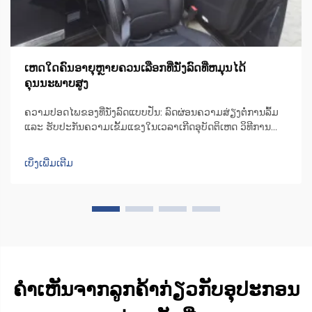
ເຫດໃດຄົນອາຍຸຫຼາຍຄວນເລືອກທີ່ນັ່ງລົດທີ່ຫມຸນໄດ້
ຄຸນນະພາບສູງ
ຄວາມປອດໄພຂອງທີ່ນັ່ງລົດແບບປັ່ນ: ລົດຜ່ອນຄວາມສ່ຽງຕໍ່ການລົ້ມ
ແລະ ຮັບປະກັນຄວາມເຂັ້ມແຂງໃນເວລາເກີດອຸບັດຕິເຫດ ວິທີການ
ອອກແບບທີ່ນັ່ງລົດແບບປັ່ນເພື່ອຫຼຸດຜ່ອນຄວາມບໍ່ສະຖຽນລະຫວ່າງ
ການຍ້າຍຕົວ ເກົ້າອີ້ຫຼືທີ່ນັ່ງມີເຄື່ອງຈັກທີ່ສາມາດປັ່ນໄດ້ເປັນພິເສດ ເຊິ່ງ
ເບິ່ງເພີ່ມເຕີມ
ຊ່ວຍປັ່ນທີ່ນັ່ງໄປ 90 ອົງສາໄປທາງດ້ານປະຕູລົດ ເພື່ອໃຫ້ຜູ້ໃຊ້...
ຄຳເຫັນຈາກລູກຄ້າກ່ຽວກັບອຸປະກອນ