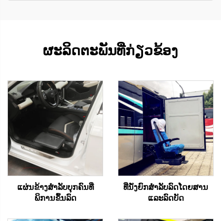
ຜະລິດຕະພັນທີ່ກ່ຽວຂ້ອງ
ແຜ່ນຂ້າງສໍາລັບບຸກຄົນທີ່
ທີ່ນັ່ງຍົກສຳລັບລົດໂດຍສານ
ພິການຂຶ້ນລົດ
ແລະລົດບັດ