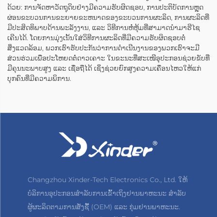
ດ້ວຍ: ການຈັດຫາວັດຖຸດິບຢ່າງມີຄວາມຮັບຜິດຊອບ, ການປະຕິບັດການຫຼຸດ
ຜ່ອນຂະບວນການຂະຍາຍຂະຫນາດຂອງຂະບວນການຜະລິດ, ການຜະລິດທີ່
ມີປະສິດທິພາບດ້ານພະລັງງານ, ແລະ ວິທີການຫໍ່ຫຸ້ມທີ່ສາມາດນຳມາຮີໄຊ
ເຄີນໄດ້. ໂດຍການມຸ່ງເນັ້ນໃສ່ວິທີການຜະລິດທີ່ມີຄວາມຮັບຜິດຊອບຕໍ່
ສິ່ງແວດລ້ອມ, ພວກເຮົາຮັບປະກັນວ່າການດຳເນີນງານຂອງພວກເຮົາຈະມີ
ສ່ວນຮ່ວມເພື່ອປະໂຫຍດຕໍ່ດາວເຄາະ ໃນຂະນະທີ່ສະເໜີອຸປະກອນຊ່ວຍຂັບທີ່
ມີຄຸນນະພາບສູງ ແລະ ເຊື່ອຖືໄດ້ ເຊິ່ງຊ່ວຍຍົກສູງຄວາມເຄື່ອນໄຫວໃຫ້ແກ່
ບຸກຄົນທີ່ມີຄວາມພິການ.
Changzhou Xinder-Tech Electronics Co., Ltd. ໃຫ້
ບໍລິການອຸປະກອນສຳລັບການເຂົ້າເຖິງຢານພາຫະນະ ສຳລັບ
ຜູ້ຜະລິດຕາມການສັ່ງຊື້ (OEM) ແລະ ກຸ່ມຢານພາຫະນະ.