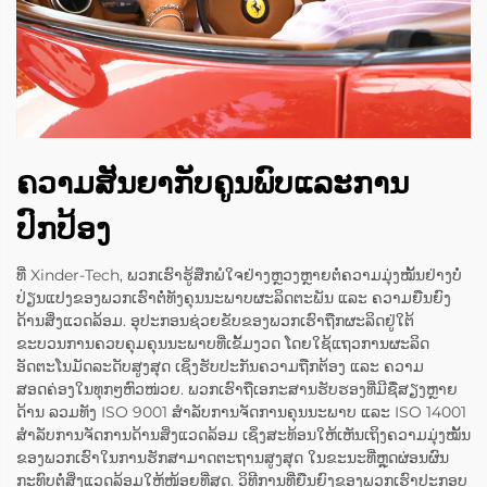
ຄວາມສັນຍາກັບຄູນພົບແລະການ
ປົກປ້ອງ
ທີ່ Xinder-Tech, ພວກເຮົາຮູ້ສຶກພໍໃຈຢ່າງຫຼວງຫຼາຍຕໍ່ຄວາມມຸ່ງໝັ້ນຢ່າງບໍ່
ປ່ຽນແປງຂອງພວກເຮົາຕໍ່ທັງຄຸນນະພາບຜະລິດຕະພັນ ແລະ ຄວາມຍືນຍົງ
ດ້ານສິ່ງແວດລ້ອມ. ອຸປະກອນຊ່ວຍຂັບຂອງພວກເຮົາຖືກຜະລິດຢູ່ໃຕ້
ຂະບວນການຄວບຄຸມຄຸນນະພາບທີ່ເຂັ້ມງວດ ໂດຍໃຊ້ແຖວການຜະລິດ
ອັດຕະໂນມັດລະດັບສູງສຸດ ເຊິ່ງຮັບປະກັນຄວາມຖືກຕ້ອງ ແລະ ຄວາມ
ສອດຄ່ອງໃນທຸກໆຫົວໜ່ວຍ. ພວກເຮົາຖືເອກະສານຮັບຮອງທີ່ມີຊື່ສຽງຫຼາຍ
ດ້ານ ລວມທັງ ISO 9001 ສຳລັບການຈັດການຄຸນນະພາບ ແລະ ISO 14001
ສຳລັບການຈັດການດ້ານສິ່ງແວດລ້ອມ ເຊິ່ງສະທ້ອນໃຫ້ເຫັນເຖິງຄວາມມຸ່ງໝັ້ນ
ຂອງພວກເຮົາໃນການຮັກສາມາດຕະຖານສູງສຸດ ໃນຂະນະທີ່ຫຼຸດຜ່ອນຜົນ
ກະທົບຕໍ່ສິ່ງແວດລ້ອມໃຫ້ໜ້ອຍທີ່ສຸດ. ວິທີການທີ່ຍືນຍົງຂອງພວກເຮົາປະກອບ