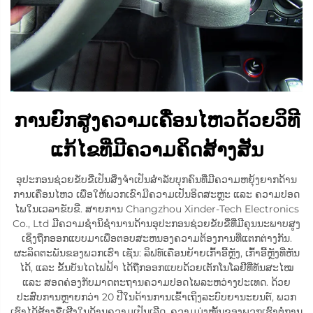
ການຍົກສູງຄວາມເຄື່ອນໄຫວດ້ວຍວິທີ
ແກ້ໄຂທີ່ມີຄວາມຄິດສ້າງສັນ
ອຸປະກອນຊ່ວຍຂັບຂີ່ເປັນສິ່ງຈຳເປັນສຳລັບບຸກຄົນທີ່ມີຄວາມຫຍຸ້ງຍາກດ້ານ
ການເຄື່ອນໄຫວ ເພື່ອໃຫ້ພວກເຂົາມີຄວາມເປັນອິດສະຫຼະ ແລະ ຄວາມປອດ
ໄພໃນເວລາຂັບຂີ່. ສາຍການ Changzhou Xinder-Tech Electronics
Co., Ltd ມີຄວາມຊຳນິຊຳນານດ້ານອຸປະກອນຊ່ວຍຂັບຂີ່ທີ່ມີຄຸນນະພາບສູງ
ເຊິ່ງຖືກອອກແບບມາເພື່ອຕອບສະຫນອງຄວາມຕ້ອງການທີ່ແຕກຕ່າງກັນ.
ຜະລິດຕະພັນຂອງພວກເຮົາ ເຊັ່ນ: ລິຟທ໌ເຄື່ອນຍ້າຍເກົ້າອີ້ຫຼັງ, ເກົ້າອີ້ຫຼັງທີ່ຫັນ
ໄດ້, ແລະ ຂັ້ນບັນໄດໄຟຟ້າ ໄດ້ຖືກອອກແບບດ້ວຍເຕັກໂນໂລຢີທີ່ທັນສະໄໝ
ແລະ ສອດຄ່ອງກັບມາດຕະຖານຄວາມປອດໄພລະຫວ່າງປະເທດ. ດ້ວຍ
ປະສົບການຫຼາຍກວ່າ 20 ປີໃນດ້ານການເຂົ້າເຖິງລະບົບຍານະຍນຕ໌, ພວກ
ເຮົາໄດ້ສ້າງຊື່ເສີງໃນດ້ານຄວາມເປັນເລີດ. ຄວາມມຸ່ງໝັ້ນຂອງພວກເຮົາຕໍ່ການ