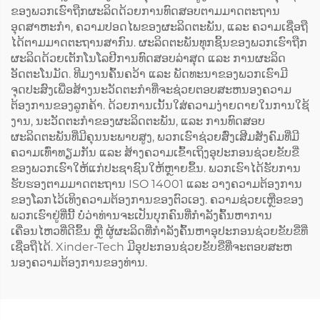
ຂອງພວກເຮົາຖືກຜະລິດດ້ວຍການທົດສອບຕາມມາດຕະຖານ
ອຸດສາຫະກຳ, ຄວາມປອດໄພຂອງຜະລິດຕະພັນ, ແລະ ຄວາມເຊື່ອຖື
ໄດ້ຕາມມາດຕະຖານສາກົນ. ຜະລິດຕະພັນທຸກຊິ້ນຂອງພວກເຮົາຖືກ
ຜະລິດດ້ວຍເຕັກໂນໂລຢີການທົດສອບລ່າສຸດ ແລະ ການຜະລິດ
ອັດຕະໂນມັດ. ທີມງານຄົ້ນຄວ້າ ແລະ ພັດທະນາຂອງພວກເຮົາມີ
ຈຸດປະສົງເພື່ອສ້າງນະວັດຕະກຳທີ່ຈະຊ່ວຍຕອບສະຫນອງຄວາມ
ຕ້ອງການຂອງລູກຄ້າ. ດ້ວຍການເນັ້ນໃສ່ຄວາມງ່າຍດາຍໃນການໃຊ້
ງານ, ນະວັດຕະກຳຂອງຜະລິດຕະພັນ, ແລະ ການທົດສອບ
ຜະລິດຕະພັນທີ່ມີຄຸນນະພາບສູງ, ພວກເຮົາຊ່ວຍສົ່ງເສີມສັງຄົມທີ່ມີ
ຄວາມເທົ່າທຽມກັນ ແລະ ສ້າງຄວາມເຂົ້າເຖິງອຸປະກອນຊ່ວຍຂັບຂີ່
ຂອງພວກເຮົາໃຫ້ແກ່ປະຊາຊົນໃຫ້ຫຼາຍຂຶ້ນ. ພວກເຮົາໄດ້ຮັບການ
ຮັບຮອງຕາມມາດຕະຖານ ISO 14001 ແລະ ວາງຄວາມຕ້ອງການ
ຂອງໂລກໄວ້ເທິງຄວາມຕ້ອງການຂອງຕົວເອງ. ຄວາມຊ່ວຍເຫຼືອຂອງ
ພວກເຮົາຢູ່ທີ່ນີ້ ບໍ່ວ່າທ່ານຈະເປັນບຸກຄົນທີ່ກຳລັງຄົ້ນຫາການ
ເຄື່ອນໄຫວທີ່ດີຂຶ້ນ ຫຼື ຜູ້ຜະລິດທີ່ກຳລັງຄົ້ນຫາອຸປະກອນຊ່ວຍຂັບຂີ່ທີ່
ເຊື່ອຖືໄດ້. Xinder-Tech ມີອຸປະກອນຊ່ວຍຂັບຂີ່ທີ່ຈະຕອບສະຫ
ນອງຄວາມຕ້ອງການຂອງທ່ານ.