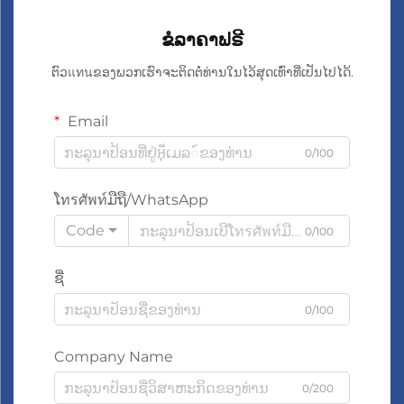
ຂໍລາຄາຟຣີ
ຕົວแทนຂອງພວກເຮົາຈະຕິດຕໍ່ທ່ານໃນໄວ້ສຸດເທົ່າທີ່ເປັນໄປໄດ້.
Email
0/100
ໂทรศัพท์ມືຖື/WhatsApp
Code
0/100
ຊື່
0/100
Company Name
0/200