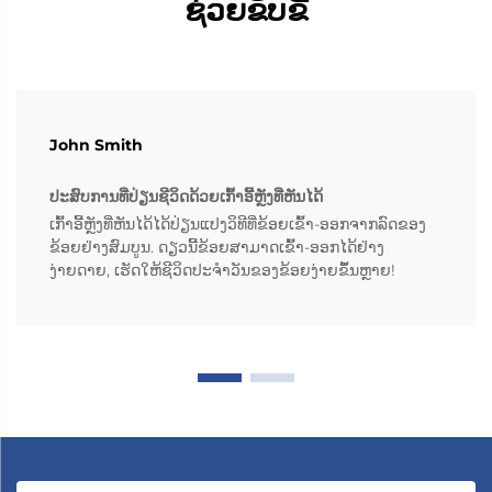
ຊ່ວຍຂັບຂີ່
John Smith
ປະສົບການທີ່ປ່ຽນຊີວິດດ້ວຍເກົ້າອີ້ຫຼັງທີ່ຫັນໄດ້
ເກົ້າອີ້ຫຼັງທີ່ຫັນໄດ້ໄດ້ປ່ຽນແປງວິທີທີ່ຂ້ອຍເຂົ້າ-ອອກຈາກລົດຂອງ
ຂ້ອຍຢ່າງສົມບູນ. ດຽວນີ້ຂ້ອຍສາມາດເຂົ້າ-ອອກໄດ້ຢ່າງ
ງ່າຍດາຍ, ເຮັດໃຫ້ຊີວິດປະຈຳວັນຂອງຂ້ອຍງ່າຍຂຶ້ນຫຼາຍ!