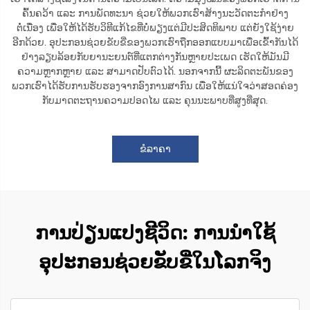
ຄົ້ນຄວ້າ ແລະ ການພັດທະນາ ຊ່ວຍໃຫ້ພວກເຮົາສ້າງນະວັດຕະກຳຢ່າງ
ຕໍ່ເນື່ອງ ເພື່ອໃຫ້ໄດ້ຮັບວິທີແກ້ໄຂທີ່ບໍ່ພຽງແຕ່ມີປະສິດທິພາບ ແຕ່ຍັງໃຊ້ງ່າຍ
ອີກດ້ວຍ. ອຸປະກອນຊ່ວຍຂັບຂີ່ຂອງພວກເຮົາຖືກອອກແບບມາເພື່ອເຂົ້າກັນໄດ້
ຢ່າງລຽບລ້ອຍກັບຍານະຍນຕ໌ທີ່ແຕກຕ່າງກັນຫຼາຍປະເພດ ເຮັດໃຫ້ມັນມີ
ຄວາມຫຼາກຫຼາຍ ແລະ ສາມາດປັບຕົວໄດ້. ນອກຈາກນີ້ ຜະລິດຕະພັນຂອງ
ພວກເຮົາໄດ້ຮັບການຮັບຮອງຈາກອົງການສາກົນ ເພື່ອໃຫ້ແນ່ໃຈວ່າສອດຄ່ອງ
ກັບມາດຕະຖານຄວາມປອດໄພ ແລະ ຄຸນນະພາບທີ່ສູງທີ່ສຸດ.
ຂໍລາຄາ
ການປ່ຽນແປງຊີວິດ: ການນຳໃຊ້
ອຸປະກອນຊ່ວຍຂັບຂີ່ໃນໂລກຈິງ