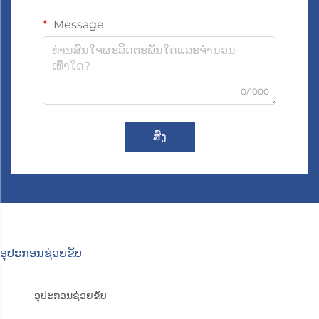
Message
0/1000
ສົ່ງ
ອຸປະກອນຊ່ວຍຂັບ
ອຸປະກອນຊ່ວຍຂັບ