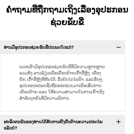
ຄຳຖາມທີ່ຖືກຖາມເຖິງເລື່ອງອຸປະກອນ
ຊ່ວຍຂັບຂີ່
ທ່ານມີອຸປະກອນຊ່ວຍຂັບຂີ່ປະເພດໃດແດ່?
ພວກເຮົາມີອຸປະກອນຊ່ວຍຂັບຂີ່ທີ່ມີຄວາມຫຼາກຫຼາຍ
ລວມທັງ ລາວລ້ຽວເພື່ອເຄື່ອນຍ້າຍເກົ້າອີ້ຫຼັງ, ເຄື່ອງ
ຍົກ, ເກົ້າອີ້ຫຼັງທີ່ຫັນໄດ້, ຂັ້ນບັນໄດໄຟຟ້າ, ແລະອື່ນໆ.
ອຸປະກອນແຕ່ລະຊິ້ນຖືກອອກແບບມາເພື່ອເສີມການ
ເຄື່ອນຍ້າຍ ແລະ ໃຫ້ຄວາມສາມາດໃນການເຂົ້າເຖິງ
ສຳລັບບຸກຄົນທີ່ມີຄວາມພິການ.
ຜະລິດຕະພັນຂອງທ່ານໄດ້ຮັບການຢັ້ງຢືນດ້ານຄວາມປອດໄພ
ແລ້ວບໍ?