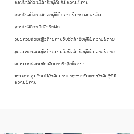
ຄອນໂທລ໌ດ້ວຍມືສຳລັບຜູ້ຂັບທີ່ມີຄວາມພິການ
ຄອນໂທລ໌ດ້ວຍມືສຳລັບຜູ້ທີ່ມີຄວາມພິການເພື່ອຂັບລົດ
ຄອນໂທລ໌ດ້ວຍມືເພື່ອຂັບລົດ
ອຸປະກອນຊ່ວຍເຫຼືອດ້ານການຂັບລົດສຳລັບຜູ້ທີ່ມີຄວາມພິການ
ອຸປະກອນຊ່ວຍເຫຼືອດ້ານການຂັບລົດສຳລັບຜູ້ທີ່ມີຄວາມພິການ
ອຸປະກອນຊ່ວຍເຫຼືອເພື່ອການບັງຄັບທິດທາງ
ການຄວບຄຸມດ້ວຍມືສຳລັບຢານພາຫະນະທີ່ເໝາະສຳລັບຜູ້ທີ່ມີ
ຄວາມພິການ