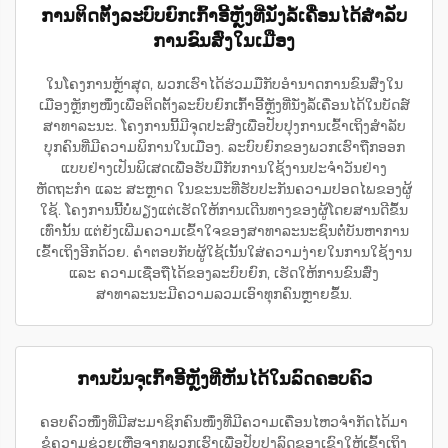
ການຕິດຕັ້ງລະບົບຍົກເກົ້າອີ້ຫຼັງທີ່ນັ່ງລໍ້ເຄື່ອນໄດ້ສຳລັບ
ການຂົນສົ່ງໃນເມືອງ
ໃນໂຄງການຫຼ້າສຸດ, ພວກເຮົາໄດ້ຮ່ວມມືກັບອຳນາດການຂົນສົ່ງໃນ
ເມືອງຫຼັກໆໜຶ່ງເພື່ອຕິດຕັ້ງລະບົບຍົກເກົ້າອີ້ຫຼັງທີ່ນັ່ງລໍ້ເຄື່ອນໄດ້ໃນບັດສ໌
ສາທາລະນະ. ໂຄງການນີ້ມີຈຸດປະສົງເພື່ອປັບປຸງການເຂົ້າເຖິງສຳລັບ
ບຸກຄົນທີ່ມີຄວາມພິການໃນເມືອງ. ລະບົບຍົກຂອງພວກເຮົາຖືກອອກ
ແບບຢ່າງເປັນພິເສດເພື່ອຮັບມືກັບການໃຊ້ງານປະຈຳວັນຢ່າງ
ຫັດຖະກຳ ແລະ ສະຫຼາດ ໃນຂະນະທີ່ຮັບປະກັນຄວາມປອດໄພຂອງຜູ້
ໃຊ້. ໂຄງການນີ້ບໍ່ພຽງແຕ່ເຮັດໃຫ້ການເດີນທາງຂອງຜູ້ໂດຍສານດີຂຶ້ນ
ເທົ່ານັ້ນ ແຕ່ຍັງເພີ່ມຄວາມເຂົ້າໃຈຂອງສາທາລະນະຊົນຕໍ່ບັນຫາການ
ເຂົ້າເຖິງອີກດ້ວຍ. ຄຳຕອບກັບຜູ້ໃຊ້ເນັ້ນໃສ່ຄວາມງ່າຍໃນການໃຊ້ງານ
ແລະ ຄວາມເຊື່ອຖືໄດ້ຂອງລະບົບຍົກ, ເຮັດໃຫ້ການຂົນສົ່ງ
ສາທາລະນະມີຄວາມລວມເອົາທຸກຄົນຫຼາຍຂຶ້ນ.
ການບັນຈຸເກົ້າອີ້ຫຼັງທີ່ຫັນໄດ້ໃນລົດຄອບຄົວ
ຄອບຄົວໜຶ່ງທີ່ມີສະມາຊິກຄົນໜຶ່ງທີ່ມີຄວາມເຄື່ອນໄຫວຈຳກັດໄດ້ມາ
ຂໍຄວາມຊ່ວຍເຫຼືອຈາກພວກເຮົາເພື່ອປັບປຸງລົດຂອງເຂົາໃຫ້ເຂົ້າເຖິງ