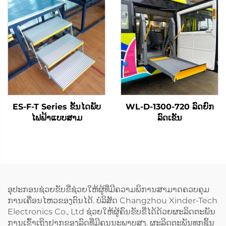
ES-F-T Series ຂັ້ນໄດພັບ
WL-D-1300-720 ລົດຍົກ
ໄຟຟ້າແບບສາມ
ລົດເຂັນ
ອຸປະກອນຊ່ວຍຂັບຂີ່ຊ່ວຍໃຫ້ຜູ້ທີ່ມີຄວາມພິການສາມາດຄວບຄຸມ
ການເຄື່ອນໄຫວຂອງຕົນໄດ້. ບໍລິສັດ Changzhou Xinder-Tech
Electronics Co., Ltd ຊ່ວຍໃຫ້ຜູ້ຄົນຂັບຂີ່ໄດ້ດ້ວຍຜະລິດຕະພັນ
ການເຂົ້າເຖິງຢາກຂອງລົດທີ່ມີຄຸນນະພາບສູງ. ຜະລິດຕະພັນທຸກຊິ້ນ