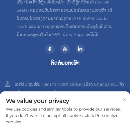
ເຄື່ອງຍົກເກົ້າອີ້ຫຼັງ, ລໍ້ເຄື່ອງຍົກ, ເກົ້າອີ້ຫຼັງທີ່ຫັນໄດ້ (Swivel
Seats) ແລະ ລະບົບຮັກສາຄວາມປອດໄພຂອງພວກເຮົາ ໄດ້
ຮັບການຮັບຮອງຕາມມາດຕະຖານ IATF 16949, CE, E-
mark ແລະ ມາດຕະຖານການທົດສອບການເກີດອຸບັດຕິເຫດ.
ມີສ່ວນຕະຫຼາດໃນຈີນ 95%. ຂໍຄຳເ Ange ວ່ານີ້ເດີ!
ຕິດຕໍ່ພວກເຮົາ
ເລກທີ 3 ຖະໜົນ Hanshan, ເຂດ Xinbei, ເມືອງ Changzhou, ຈັງ
ຫວັດ Jiangsu, ປະເທດຈີນ
We value your privacy
+86-18961288218
We use cookies and similar tools to provide our services.
If you don't want to accept all cookies, click Personalize
[email protected]
cookies.