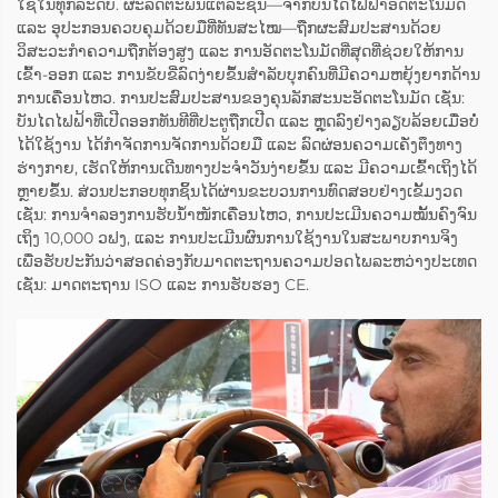
ໃຊ້ໃນທຸກລະດັບ. ຜະລິດຕະພັນແຕ່ລະຊິ້ນ—ຈາກບັນໄດໄຟຟ້າອັດຕະໂນມັດ
ແລະ ອຸປະກອນຄວບຄຸມດ້ວຍມືທີ່ທັນສະໄໝ—ຖືກຜະສົມປະສານດ້ວຍ
ວິສະວະກຳຄວາມຖືກຕ້ອງສູງ ແລະ ການອັດຕະໂນມັດທີ່ສຸດທີ່ຊ່ວຍໃຫ້ການ
ເຂົ້າ-ອອກ ແລະ ການຂັບຂີ່ລົດງ່າຍຂຶ້ນສຳລັບບຸກຄົນທີ່ມີຄວາມຫຍຸ້ງຍາກດ້ານ
ການເຄື່ອນໄຫວ. ການປະສົມປະສານຂອງຄຸນລັກສະນະອັດຕະໂນມັດ ເຊັ່ນ:
ບັນໄດໄຟຟ້າທີ່ເປີດອອກທັນທີທີ່ປະຕູຖືກເປີດ ແລະ ຫຼຸດລົງຢ່າງລຽບລ້ອຍເມື່ອບໍ່
ໄດ້ໃຊ້ງານ ໄດ້ກຳຈັດການຈັດການດ້ວຍມື ແລະ ລົດຜ່ອນຄວາມເຄັ່ງຕຶງທາງ
ຮ່າງກາຍ, ເຮັດໃຫ້ການເດີນທາງປະຈຳວັນງ່າຍຂຶ້ນ ແລະ ມີຄວາມເຂົ້າເຖິງໄດ້
ຫຼາຍຂຶ້ນ. ສ່ວນປະກອບທຸກຊິ້ນໄດ້ຜ່ານຂະບວນການທົດສອບຢ່າງເຂັ້ມງວດ
ເຊັ່ນ: ການຈຳລອງການຮັບນ້ຳໜັກເຄື່ອນໄຫວ, ການປະເມີນຄວາມໝັ້ນຄົງຈົນ
ເຖິງ 10,000 ວຟງ, ແລະ ການປະເມີນຜົນການໃຊ້ງານໃນສະພາບການຈິງ
ເພື່ອຮັບປະກັນວ່າສອດຄ່ອງກັບມາດຕະຖານຄວາມປອດໄພລະຫວ່າງປະເທດ
ເຊັ່ນ: ມາດຕະຖານ ISO ແລະ ການຮັບຮອງ CE.