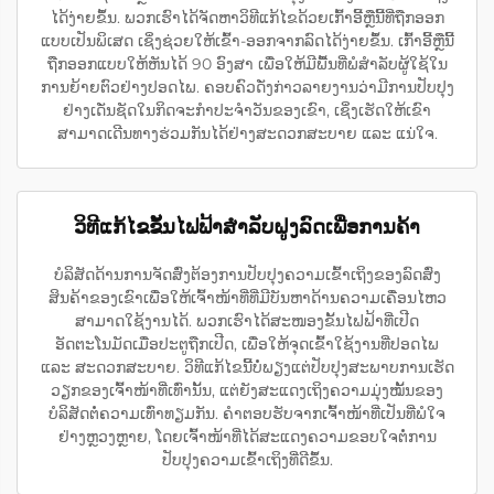
ໄດ້ງ່າຍຂຶ້ນ. ພວກເຮົາໄດ້ຈັດຫາວິທີແກ້ໄຂດ້ວຍເກົ້າອີ້ຫຼືນີ້ທີ່ຖືກອອກ
ແບບເປັນພິເສດ ເຊິ່ງຊ່ວຍໃຫ້ເຂົ້າ-ອອກຈາກລົດໄດ້ງ່າຍຂຶ້ນ. ເກົ້າອີ້ຫຼືນີ້
ຖືກອອກແບບໃຫ້ຫັນໄດ້ 90 ອົງສາ ເພື່ອໃຫ້ມີພື້ນທີ່ພໍສຳລັບຜູ້ໃຊ້ໃນ
ການຍ້າຍຕົວຢ່າງປອດໄພ. ຄອບຄົວດັ່ງກ່າວລາຍງານວ່າມີການປັບປຸງ
ຢ່າງເດັ່ນຊັດໃນກິດຈະກຳປະຈຳວັນຂອງເຂົາ, ເຊິ່ງເຮັດໃຫ້ເຂົາ
ສາມາດເດີນທາງຮ່ວມກັນໄດ້ຢ່າງສະດວກສະບາຍ ແລະ ແນ່ໃຈ.
ວິທີແກ້ໄຂຂັ້ນໄຟຟ້າສຳລັບຝູງລົດເພື່ອການຄ້າ
ບໍລິສັດດ້ານການຈັດສົ່ງຕ້ອງການປັບປຸງຄວາມເຂົ້າເຖິງຂອງລົດສົ່ງ
ສິນຄ້າຂອງເຂົາເພື່ອໃຫ້ເຈົ້າໜ້າທີ່ທີ່ມີບັນຫາດ້ານຄວາມເຄື່ອນໄຫວ
ສາມາດໃຊ້ງານໄດ້. ພວກເຮົາໄດ້ສະໜອງຂັ້ນໄຟຟ້າທີ່ເປີດ
ອັດຕະໂນມັດເມື່ອປະຕູຖືກເປີດ, ເພື່ອໃຫ້ຈຸດເຂົ້າໃຊ້ງານທີ່ປອດໄພ
ແລະ ສະດວກສະບາຍ. ວິທີແກ້ໄຂນີ້ບໍ່ພຽງແຕ່ປັບປຸງສະພາບການເຮັດ
ວຽກຂອງເຈົ້າໜ້າທີ່ເທົ່ານັ້ນ, ແຕ່ຍັງສະແດງເຖິງຄວາມມຸ່ງໝັ້ນຂອງ
ບໍລິສັດຕໍ່ຄວາມເທົ່າທຽມກັນ. ຄຳຕອບຮັບຈາກເຈົ້າໜ້າທີ່ເປັນທີ່ພໍໃຈ
ຢ່າງຫຼວງຫຼາຍ, ໂດຍເຈົ້າໜ້າທີ່ໄດ້ສະແດງຄວາມຂອບໃຈຕໍ່ການ
ປັບປຸງຄວາມເຂົ້າເຖິງທີ່ດີຂຶ້ນ.