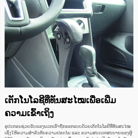
ເຕັກໂນໂລຊີທີ່ທັນສະໄໝເພື່ອເພີ່ມ
ຄວາມເຂົ້າເຖິງ
ອຸປະກອນຊ່ວຍຂັບຂອງພວກເຮົາຖືກອອກແບບດ້ວຍເຕັກໂນໂລຢີທີ່ທັນສະໄໝ
ເຊິ່ງໃຫ້ຄວາມສຳຄັນກັບຄວາມປອດໄພ ແລະ ຄວາມສະດວກສະບາຍຂອງຜູ້