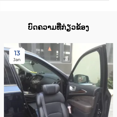
ບົດຄວາມທີ່ກ່ຽວຂ້ອງ
13
Jan