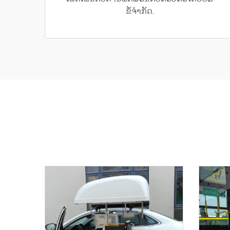
ຂໍ້ຈຳກັດ.