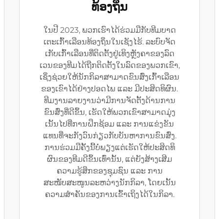
ທ້ອງຖິ່ນ
ໃນປີ 2023, ພວກເຮົາໄດ້ຮ່ວມມືກັບທີມບາດ
ເຕະເກົ້າເລືອນທ້ອງຖິ່ນໃນເຊັງໄຮ້. ລະບົບຈັດ
ເກັບເກົ້າເລືອນທີ່ຕິດຕັ້ງຢູ່ເທິງຫຼັງຄາຂອງລົດ
ເວນຂອງທີມໄດ້ຖືກຕິດຕັ້ງໃນລົດຂອງພວກເຂົາ,
ເຊິ່ງຊ່ວຍໃຫ້ນັກກິລາສາມາດຂົນສົ່ງເກົ້າເລືອນ
ຂອງເຂົາໄດ້ຢ່າງປອດໄພ ແລະ ມີປະສິດທິຜົນ.
ທີມງານລາຍງານວ່າມີການຈັດຕັ້ງດ້ານການ
ຂົນສົ່ງທີ່ດີຂຶ້ນ, ເຮັດໃຫ້ພວກເຂົາສາມາດມຸ່ງ
ເນັ້ນໄປທີ່ການຝຶກຊ້ອມ ແລະ ການແຂ່ງຂັນ
ແທນທີ່ຈະກັງວົນກ່ຽວກັບບັນຫາການຂົນສົ່ງ.
ການຮ່ວມມືຄັ້ງນີ້ບໍ່ພຽງແຕ່ເຮັດໃຫ້ປະສິດທິ
ຜົນຂອງທີມດີຂຶ້ນເທົ່ານັ້ນ, ແຕ່ຍັງສ້າງເສີມ
ຄວາມຮູ້ສຶກຂອງຊຸມຊົນ ແລະ ການ
ສະໜັບສະໜູນລະຫວ່າງນັກກິລາ, ໂດຍເນັ້ນ
ຄວາມສຳຄັນຂອງການເຂົ້າເຖິງໄດ້ໃນກິລາ.