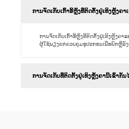
ການຈັດເກັບເກົ້າອີ້ຫຼັງທີ່ຕິດຕັ້ງຢູ່ເທິງຫຼ
ການຈັດເກັບເກົ້າອີ້ຫຼັງທີ່ຕິດຕັ້ງຢູ່ເທິງຫຼັງ
ຜູ້ໃຊ້ພຽງແຕ່ຄວບຄຸມອຸປະກອນເພື່ອຍົກຫຼືລົງເກ
ການຈັດເກັບທີ່ຕິດຕັ້ງຢູ່ເທິງຫຼັງຄານີ້ເຂົ້າກັ