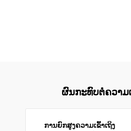
ຜົນກະທົບຕໍ່ຄວາມເປັ
ການຍົກສູງຄວາມເຂົ້າເຖິງ