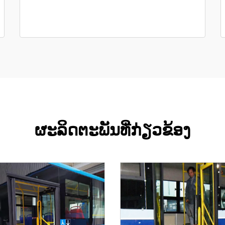
ຜະລິດຕະພັນທີ່ກ່ຽວຂ້ອງ