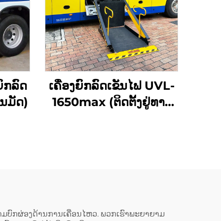
ົກລົດ
ເຄື່ອງຍົກລົດເຂັນໄຟ UVL-
ໂນມັດ)
1650max (ຕິດຕັ້ງຢູ່ທາງ
ແດນລົດ)
ຄວາມບົກຜ່ອງດ້ານການເຄື່ອນໄຫວ. ພວກເຮົາພະຍາຍາມ