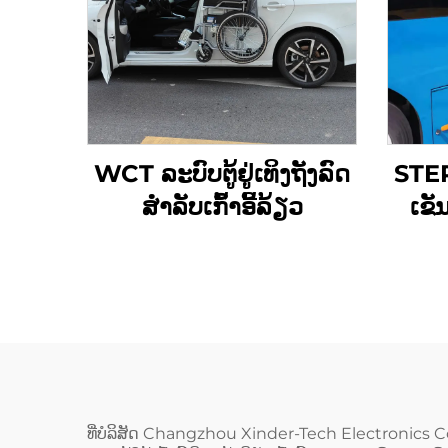
WCT ລະບົບຕູ້ຢູ່ເທິງຖັງລົດ
STEP
ສໍາລັບເກົ້າອີ້ລ້ຽວ
ເຂັ
ທີ່ບໍລິສັດ Changzhou Xinder-Tech Electronics C