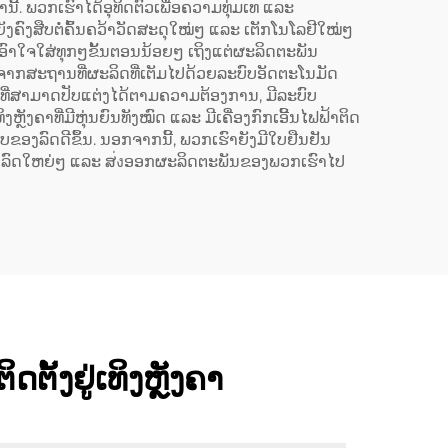
ົ່ານີ້. ພວກເຮົາໄດ້ອຸທິດຕົວເພື່ອຄວາມທຸ່ມເທ ແລະ
ງຄົງສືບຕໍ່ຄົ້ນຄວ້າວັດສະດຸໃໝ່ໆ ແລະ ເຕັກໂນໂລຢີໃໝ່ໆ
ໃຈໃສ່ທຸກໆຂັ້ນຕອນນ້ອຍໆ ເຖິງແຕ່ຜະລິດຕະພັນ
ກສະຖານທີ່ຜະລິດທີ່ເຕັມໄປດ້ວຍລະບົບອັດຕະໂນມັດ
ັງຄາ ທີ່ສາມາດປັບແຕ່ງໄດ້ຕາມຄວາມຕ້ອງການ, ມີລະບົບ
ເທິງຫຼັງຄາທີ່ມີຫຸ່ນຍົນທັງໝົດ ແລະ ມີເຄື່ອງກົກເອີ້ນໄຟຟ້າຕິດ
າບຂອງລົດດີຂຶ້ນ. ນອກຈາກນີ້, ພວກເຮົາຍັງມີໃບຢືນຢັນ
ລິດລົດໃຫຍ່ໆ ແລະ ສ่งອອກຜະລິດຕະພັນຂອງພວກເຮົາໄປ
ດຕັ້ງຢູ່ເທິງຫຼັງຄາ