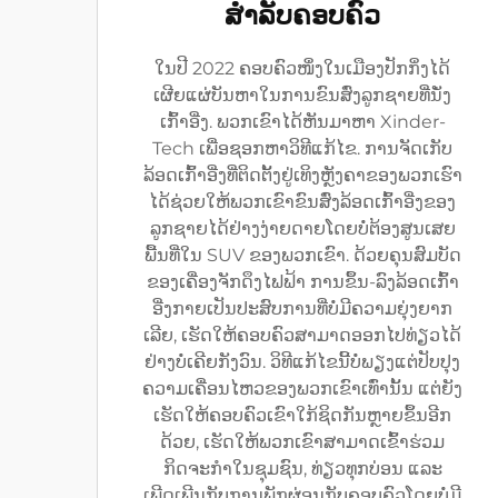
ສຳລັບຄອບຄົວ
ໃນປີ 2022 ຄອບຄົວໜຶ່ງໃນເມືອງປັກກິ່ງໄດ້
ເຜີຍແຜ່ບັນຫາໃນການຂົນສົ່ງລູກຊາຍທີ່ນັ່ງ
ເກົ້າອີ່ງ. ພວກເຂົາໄດ້ຫັນມາຫາ Xinder-
Tech ເພື່ອຊອກຫາວິທີແກ້ໄຂ. ການຈັດເກັບ
ລ້ອດເກົ້າອີ່ງທີ່ຕິດຕັ້ງຢູ່ເທິງຫຼັງຄາຂອງພວກເຮົາ
ໄດ້ຊ່ວຍໃຫ້ພວກເຂົາຂົນສົ່ງລ້ອດເກົ້າອີ່ງຂອງ
ລູກຊາຍໄດ້ຢ່າງງ່າຍດາຍໂດຍບໍ່ຕ້ອງສູນເສຍ
ພື້ນທີ່ໃນ SUV ຂອງພວກເຂົາ. ດ້ວຍຄຸນສົມບັດ
ຂອງເຄື່ອງຈັກດຶງໄຟຟ້າ ການຂຶ້ນ-ລົງລ້ອດເກົ້າ
ອີ່ງກາຍເປັນປະສົບການທີ່ບໍ່ມີຄວາມຍຸ່ງຍາກ
ເລີຍ, ເຮັດໃຫ້ຄອບຄົວສາມາດອອກໄປທ່ຽວໄດ້
ຢ່າງບໍ່ເຄີຍກັງວົນ. ວິທີແກ້ໄຂນີ້ບໍ່ພຽງແຕ່ປັບປຸງ
ຄວາມເຄື່ອນໄຫວຂອງພວກເຂົາເທົ່ານັ້ນ ແຕ່ຍັງ
ເຮັດໃຫ້ຄອບຄົວເຂົາໃກ້ຊິດກັນຫຼາຍຂຶ້ນອີກ
ດ້ວຍ, ເຮັດໃຫ້ພວກເຂົາສາມາດເຂົ້າຮ່ວມ
ກິດຈະກຳໃນຊຸມຊົນ, ທ່ຽວທຸກບ່ອນ ແລະ
ເພີດເພີນກັບການພັກຜ່ອນກັບຄອບຄົວໂດຍບໍ່ມີ