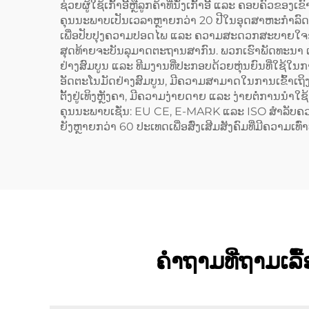
ຊ່ວຍຜູ້ໃຊ້ເກົ້າອີ້ຫຼືລູກຄ້າທີ່ນັ່ງເກົ້າອີ້ ແລະ ຄອບຄົວຂ
ຄຸນນະພາບເປັນເວລາຫຼາຍກວ່າ 20 ປີໃນອຸດສາຫະກຳລົດສຳລັ
ເພື່ອປັບປຸງຄວາມປອດໄພ ແລະ ຄວາມສະດວກສະບາຍໃຈຂອງ
ສຸດທ້າຍຈະບັນລຸມາດຕະຖານສາກົນ. ພວກເຮົາພັດທະນາ 
ຢ່າງສົມບູນ ແລະ ທີມງານທີ່ປະກອບດ້ວຍຫຸ່ນຍົນທີ່ໃຊ້ໃນການເ
ອັດຕະໂນມັດຢ່າງສົມບູນ, ມີຄວາມສາມາດໃນການເຂົ້າເຖິງເກົ້າອີ້,
ຕັ້ງຢູ່ເທິງຫຼັງຄາ, ມີຄວາມງ່າຍດາຍ ແລະ ງ່າຍຕໍ່ການນຳໃ
ຄຸນນະພາບເຊັ່ນ: EU CE, E-MARK ແລະ ISO ສຳລັບຄວາ
ຍັງຫຼາຍກວ່າ 60 ປະເທດເພື່ອສົ່ງເສີມສັງຄົມທີ່ມີຄວາມເທົ
ຄຳຖາມທີ່ຖາມເລື້ອຍ