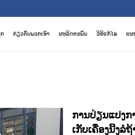
ັກ
ກ່ຽວກັບພວກເຮົາ
ຜະລິດຕະພັນ
ວິທີແກ້ໄຂ
ແຜ
ການປ່ຽນແປງກາ
ເກັບເຄື່ອງນີ້ງລໍຖ້