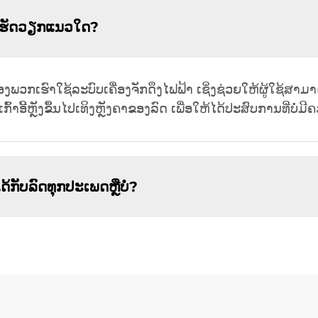
ັງຄາເຮັດວຽກແນວໃດ?
ຄາຂອງພວກເຮົາໃຊ້ລະບົບເຄື່ອງຈັກດຶງໄຟຟ້າ ເຊິ່ງຊ່ວຍໃຫ້ຜູ້ໃຊ້ສາມາດ
ົ້າອີ້ຫຼັງຂຶ້ນໄປເທິງຫຼັງຄາຂອງລົດ ເພື່ອໃຫ້ໄດ້ປະສົບການທີ່ບໍ່ມີ
ນໄດ້ກັບລົດທຸກປະເພດຫຼືບໍ່?