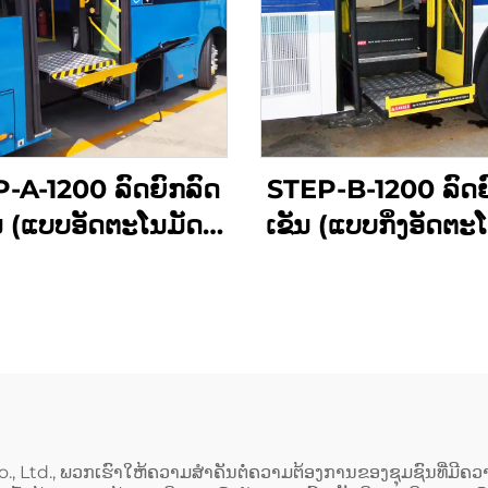
-A-1200 ລົດຍົກລົດ
STEP-B-1200 ລົດຍ
ນ (ແບບອັດຕະໂນມັດ
ເຂັນ (ແບບກິ່ງອັດຕະ
ທັງໝົດ)
o., Ltd., ພວກເຮົາໃຫ້ຄວາມສຳຄັນຕໍ່ຄວາມຕ້ອງການຂອງຊຸມຊົນທີ່ມີ