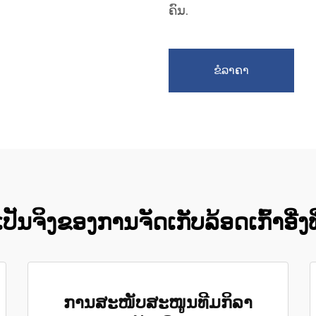
ຄົນ.
ຂໍລາຄາ
ນຈິງຂອງການຈັດເກັບລ້ອດເກົ້າອີ່ງທີ່ຕ
ການສະໜັບສະໜູນທີມກິລາ