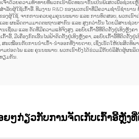
ອງເຂົາເຈົ້າດ້ວຍຄວາມທ້າທາຍທີ່ພວກເຮົາພັດທະນາຂຶ້ນເປັນພິເສດເພື່ອຊ່ວຍເຫຼ
ບຜູ້ໃຊ້ເກົ້າອີ້. ທີມງານ R&D ຂອງພວກເຮົາທີ່ມີຄວາມຊຳນິຊຳນານ ຍັ
ຜູ້ໃຊ້. ຈາກການຄວບຄຸມຄຸນນະພາບ ແລະ ການທົດສອບ, ພວກເຮົາເອົາ
ແລະ ຜະລິດຕາມມາດຕະຖານສາກົນ ແລະ ສູງກວ່ານັ້ນ ໂດຍມີສານຊ່ວຍຈາ
ຊື່ອມ ແລະ ຕັດທີ່ມີຄວາມແທ້ຈິງສູງ. ລະບົບເກົ້າອີ້ທີ່ຕິດຕັ້ງຢູ່ເທິງຫຼ
 ມີເຄື່ອງກົກເອີ້ນໄຟຟ້າຕິດຕັ້ງຢູ່ເທິງຫຼັງຄາ, ລະບົບເກົ້າອີ້ທີ່ຕິດຕັ້ງຢູ່
ຊ້, ສະເໝືອນກັບການນຳເຂົ້າ-ນຳອອກທີ່ງ່າຍດາຍ, ເຊິ່ງເຮັດໃຫ້ປະສິດທິພ
ມປອດໄພ ແລະ ຄຸນນະພາບ. ພວກເຮົາຍັງໄດ້ຮ່ວມມືກັບບໍລິສັດຜູ້ຜະ
່າທຽມກັນ.
ໆກ່ຽວກັບການຈັດເກັບເກົ້າອີ້ຫຼັງທີ່ຕິ