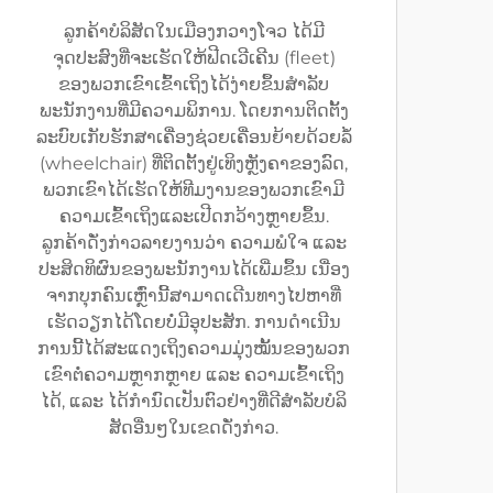
ລູກຄ້າບໍລິສັດໃນເມືອງກວາງໂຈວ ໄດ້ມີ
ຈຸດປະສົງທີ່ຈະເຮັດໃຫ້ຟີດເວີເຄີນ (fleet)
ຂອງພວກເຂົາເຂົ້າເຖິງໄດ້ງ່າຍຂຶ້ນສຳລັບ
ພະນັກງານທີ່ມີຄວາມພິການ. ໂດຍການຕິດຕັ້ງ
ລະບົບເກັບຮັກສາເຄື່ອງຊ່ວຍເຄື່ອນຍ້າຍດ້ວຍລໍ້
(wheelchair) ທີ່ຕິດຕັ້ງຢູ່ເທິງຫຼັງຄາຂອງລົດ,
ພວກເຂົາໄດ້ເຮັດໃຫ້ທີມງານຂອງພວກເຂົາມີ
ຄວາມເຂົ້າເຖິງແລະເປີດກວ້າງຫຼາຍຂຶ້ນ.
ລູກຄ້າດັ່ງກ່າວລາຍງານວ່າ ຄວາມພໍໃຈ ແລະ
ປະສິດທິຜົນຂອງພະນັກງານໄດ້ເພີ່ມຂຶ້ນ ເນື່ອງ
ຈາກບຸກຄົນເຫຼົ່ານີ້ສາມາດເດີນທາງໄປຫາທີ່
ເຮັດວຽກໄດ້ໂດຍບໍ່ມີອຸປະສັກ. ການດຳເນີນ
ການນີ້ໄດ້ສະແດງເຖິງຄວາມມຸ່ງໝັ້ນຂອງພວກ
ເຂົາຕໍ່ຄວາມຫຼາກຫຼາຍ ແລະ ຄວາມເຂົ້າເຖິງ
ໄດ້, ແລະ ໄດ້ກຳນົດເປັນຕົວຢ່າງທີ່ດີສຳລັບບໍລິ
ສັດອື່ນໆໃນເຂດດັ່ງກ່າວ.