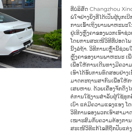
ທີ່ບໍລິສັດ Changzhou Xind
ພໍໃຈຢ່າງຍິ່ງທີ່ໄດ້ເປັນຜູ້
ການເຂົ້າເຖິງຍານພາຫະນະໃນປະເ
ຢູ່ເທິງຫຼັງຄາຂອງພວກເຮົາຊ່
ໂດຍການສະເໜີວິທີທີ່ປອດໄ
ນີ້ງລໍຖ້າ. ວິທີການເຫຼົ່ານີ້
ຫຼັງຄາຂອງຍານພາຫະນະ ເພື່ອ
ເພື່ອໃຫ້ການເດີນທາງມີຄວ
ເຮົາໄດ້ຮັບການທົດສອບຢ່າ
ມາດຕະຖານສາກົນເພື່ອໃຫ້ກາ
ເສຍຫາຍ. ດ້ວຍເຄື່ອງຈັກດຶງໄຟຟ້
ຕໍ່ການໃຊ້ງານສຳລັບຜູ້ໃຊ້ທຸ
ເບົາ ແຕ່ມີຄວາມແຂງແຮງ ໂດຍ
ວິທີການຂອງພວກເຮົາສາມາດ
ເໝາະສົມກັບຄວາມຕ້ອງການທີ່
ສະເໜີວິທີແກ້ໄຂທີ່ຖືກປັບແຕ່ງ