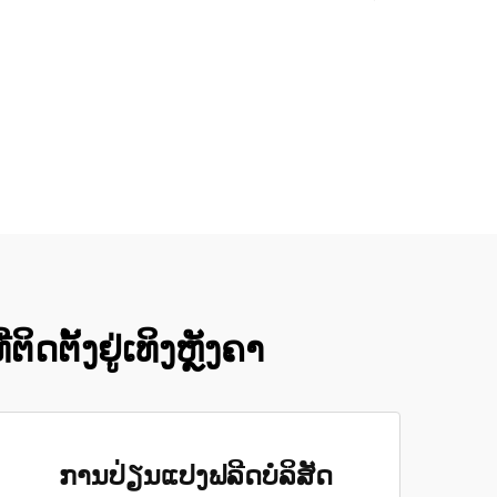
ິດຕັ້ງຢູ່ເທິງຫຼັງຄາ
ການປ່ຽນແປງຟລີດບໍລິສັດ