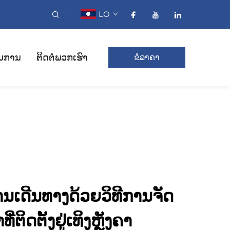
LO
ນການ
ຕິດຕໍ່ພວກເຮົາ
ຂໍລາຄາ
ນເດີນທາງດ້ວຍວິທີການຈັດ
າທີ່ຕິດຕັ້ງຢູ່ເທິງຫຼັງຄາ