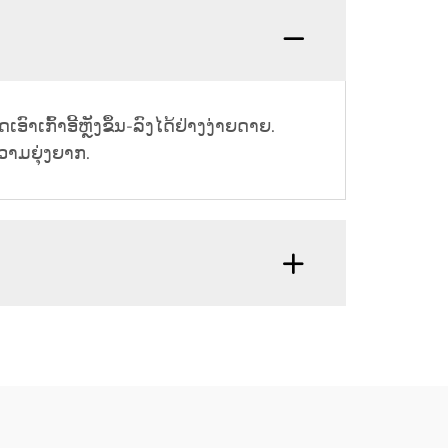
ເອົາເກົ້າອີ້ຫຼັງຂຶ້ນ-ລົງໄດ້ຢ່າງງ່າຍດາຍ.
ຄວາມຍຸ່ງຍາກ.