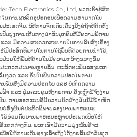
er-Tech Electronics Co., Ltd, ພວກເຮົາຮູ້ສຶກ
ບຸກເບີກໃນການຜະລິດອຸປະກອນເພື່ອຄວາມສາມາດໃນ
ທດຈີນ. ວິທີການຈັດເກັບເຄື່ອງນີ້ງລໍຖ້າທີ່ຕິດຕັ້ງ
ວຍປັບປຸງການເດີນທາງສຳລັບບຸກຄົນທີ່ມີຄວາມພິການ
ພ ແລະ ມີຄວາມສະດວກສະບາຍໃນການຂົນສົ່ງເຄື່ອງ
ຊ່ວຍໃຫ້ມີປະສິດທິພາບໃນການໃຊ້ພື້ນທີ່ດ້ວຍການນຳໃຊ້
ປ່ອຍໃຫ້ພື້ນທີ່ດ້ານໃນມີຄວາມກວ້າງຂວາງຂຶ້ນ
າມສະດວກສະບາຍຫຼາຍຂຶ້ນ. ຜະລິດຕະພັນຂອງພວກ
ງເຂັ້ມງວດ ແລະ ຮັບໃບຢືນຄວາມປອດໄພຕາມ
ນຂົນສົ່ງມີຄວາມປອດໄພ ແລະ ບໍ່ເກີດຄວາມ
າ ແລະ ປຸ່ມຄວບຄຸມທີ່ງ່າຍດາຍ ສິ່ງເຫຼົ່ານີ້ຈຶ່ງງ່າຍ
ກຄົນ. ການອອກແບບທີ່ມີຄວາມຄິດສ້າງສັນນີ້ມີນ້ຳໜັກ
ບໍ່ສົ່ງຜົນຕໍ່ປະສິດທິພາບຂອງຍານພາຫະນະ.
ໃຊ້ຮ່ວມກັບຍານພາຫະນະຫຼາຍປະເພດເພື່ອໃຫ້
ແຕກຕ່າງກັນ. ພວກເຮົາມີຄວາມມຸ່ງໝັ້ນທີ່ຈະ
ເພື່ອໃຫ້ການເດີນທາງເຂົ້າເຖິງໄດ້ງ່າຍຂຶ້ນສຳລັບທຸກ