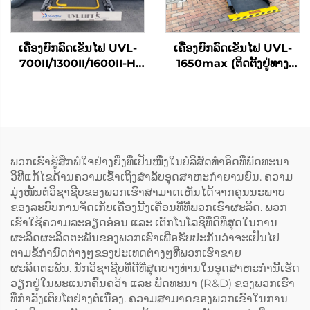
ເຄື່ອງຍົກລົດເຂັນໄຟ UVL-
ເຄື່ອງຍົກລົດເຂັນໄຟ UVL-
700II/1300II/1600II-H
1650max (ຕິດຕັ້ງຢູ່ທາງ
(ໃນທີ່ເກັບສຳພາດ)
ແດນລົດ)
ພວກເຮົາຮູ້ສຶກພໍໃຈຢ່າງຍິ່ງທີ່ເປັນໜຶ່ງໃນບໍລິສັດທຳອິດທີ່ພັດທະນາ
ວິທີແກ້ໄຂດ້ານຄວາມເຂົ້າເຖິງສຳລັບອຸດສາຫະກຳຍານຍົນ. ຄວາມ
ມຸ່ງໝັ້ນຕໍ່ວິຊາຊີບຂອງພວກເຮົາສາມາດເຫັນໄດ້ຈາກຄຸນນະພາບ
ຂອງລະບົບການຈັດເກັບເຄື່ອງນີ້ງເຄື່ອນທີ່ທີ່ພວກເຮົາຜະລິດ. ພວກ
ເຮົາໃຊ້ຄວາມລະອຽດອ່ອນ ແລະ ເຕັກໂນໂລຊີທີ່ດີທີ່ສຸດໃນການ
ຜະລິດຜະລິດຕະພັນຂອງພວກເຮົາເພື່ອຮັບປະກັນວ່າຈະເປັນໄປ
ຕາມຂໍ້ກຳນົດຕ່າງໆຂອງປະເທດຕ່າງໆທີ່ພວກເຮົາຂາຍ
ຜະລິດຕະພັນ. ນັກວິຊາຊີບທີ່ດີທີ່ສຸດບາງທ່ານໃນອຸດສາຫະກຳນີ້ເຮັດ
ວຽກຢູ່ໃນພະແນກຄົ້ນຄວ້າ ແລະ ພັດທະນາ (R&D) ຂອງພວກເຮົາ
ທີ່ກຳລັງເຕີບໂຕຢ່າງຕໍ່ເນື່ອງ. ຄວາມສາມາດຂອງພວກເຂົາໃນການ