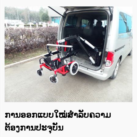
ການອອກແບບໃໝ່ສຳລັບຄວາມ
ຕ້ອງການປະຈຸບັນ