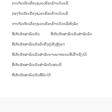
ການຈັດເກັບເຄື່ອງຊ່ວຍເຄື່ອນຍ້າຍດ້ວຍລໍ້
ກ່ອງຈັດເກັບເຄື່ອງຊ່ວຍເຄື່ອນຍ້າຍດ້ວຍລໍ້
ການຈັດເກັບເຄື່ອງຊ່ວຍເຄື່ອນຍ້າຍດ້ວຍລໍ້ເທິງລົດ
ທີ່ເກັບຮັກສາລົດເຂັນ
ທີ່ເກັບຮັກສາລົດເຂັນສຳລັບລົດ
ທີ່ເກັບຮັກສາລົດເຂັນຕິດຕັ້ງຢູ່ເທິງຫຼັງຄາ
ທີ່ເກັບຮັກສາລົດເຂັນສຳລັບຍານພາຫະນະທີ່ເຂົ້າເຖິງໄດ້
ທີ່ເກັບຮັກສາລົດເຂັນສຳລັບບັດສະເຕີ
ທີ່ເກັບຮັກສາລົດເຂັນທີ່ພັບໄດ້