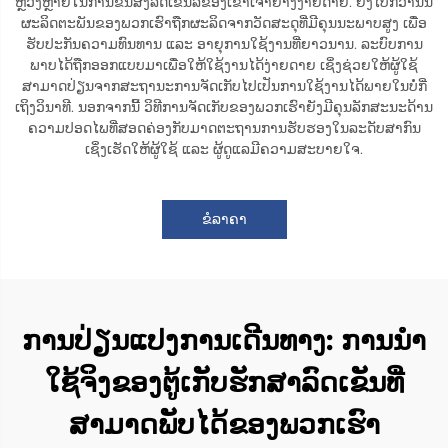
ຫຼວງຫຼາຍໃນການຂົນສົ່ງລົດເຂັນລໍ້ຂອງເຂົາເຈົ້າຢ່າງງ່າຍດາຍ. ຍິ່ງໄປກວ່ານັ້ນ
ຜະລິດຕະພັນຂອງພວກເຮົາຖືກຜະລິດຈາກວັດສະດຸທີ່ມີຄຸນນະພາບສູງ ເພື່ອ
ຮັບປະກັນຄວາມທົນທານ ແລະ ອາຍຸການໃຊ້ງານທີ່ຍາວນານ. ລະບົບການ
ພາບໄດ້ຖືກອອກແບບມາເພື່ອໃຫ້ໃຊ້ງານໄດ້ງ່າຍດາຍ ເຊິ່ງຊ່ວຍໃຫ້ຜູ້ໃຊ້
ສາມາດປ່ຽນຈາກສະຖານະການຈັດເກັບໄປເປັນການໃຊ້ງານໄດ້ພາຍໃນບໍ່ກີ່
ເຖິງວິນາທີ. ນອກຈາກນີ້ ວິທີການຈັດເກັບຂອງພວກເຮົາຍັງມີຄຸນລັກສະນະດ້ານ
ຄວາມປອດໄພທີ່ສອດຄ່ອງກັບມາດຕະຖານການຮັບຮອງໃນລະດັບສາກົນ
ເຊິ່ງເຮັດໃຫ້ຜູ້ໃຊ້ ແລະ ຜູ້ດູແລມີຄວາມສະບາຍໃຈ.
ຂໍລາຄາ
ການປ່ຽນແປງການເດີນທາງ: ການນຳ
ໃຊ້ຈິງຂອງຕູ້ເກັບຮັກສາລົດເຂັນທີ່
ສາມາດພັບໄດ້ຂອງພວກເຮົາ