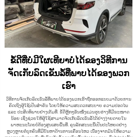
ຂໍ້ດີທີ່ບໍ່ມີໃຜເທີຍາບໍ່ໄດ້ຂອງວິທີການ
ຈັດເກັບລົດເຂັນລໍ້ທີ່ພາບໄດ້ຂອງພວກ
ເຮົາ
ວິທີການຈັດເກັບລົດເຂັນລໍ້ທີ່ພາບໄດ້ຂອງພວກເຮົາຖືກອອກແບບມາດ້ວຍການ
ຄິດເຖິງຜູ້ໃຊ້ເປັນສຳຄັນ ໂດຍໃຫ້ຄວາມສະດວກສະບາຍ ຄວາມປອດໄພ
ແລະ ປະສິດທິພາບຢ່າງເຕັມທີ່. ຂໍ້ດີຫຼັກໆອັນໜຶ່ງແມ່ນຮູບຮ່າງທີ່ມີຂະໜາດ
ນ້ອຍ ເຊິ່ງຊ່ວຍໃຫ້ຜູ້ໃຊ້ສາມາດຈັດເກັບລົດເຂັນລໍ້ໄດ້ຢ່າງງ່າຍດາຍໃນ
ພາຫະນະໂດຍບໍ່ຕ້ອງສູນເສຍພື້ນທີ່. ຄຸນລັກສະນະນີ້ເປັນປະໂຫຍດຢ່າງ
ຫຼວງຫຼາຍຕໍ່ບຸກຄົນທີ່ມີບັນຫາດ້ານການເຄື່ອນໄຫວ ເນື່ອງຈາກມັນໃຫ້ຄວາມ