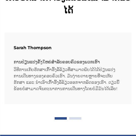
ໄດ້
Sarah Thompson
ການປ່ຽນແປງຄັ້ງໃຫຍ່ສຳລັບຄອບຄົວຂອງພວກເຮົາ
ວິທີການເກັບຮັກສາເກົ້າອີ້ງລໍ້ລ້ຽວທີ່ສາມາດພັບໄດ້ໄດ້ປ່ຽນແປງ
ການເດີນທາງຂອງຄອບຄົວເຮົາ. ມັນງ່າຍດາຍຫຼາຍທີ່ຈະເກັບ
ຮັກສາ ແລະ ນຳເອົາເກົ້າອີ້ງລໍ້ລ້ຽວອອກຈາກລົດຂອງເຮົາ. ດຽວນີ້
ຂ້ອຍບໍ່ສາມາດຈິນຕະນາການການເດີນທາງໂດຍບໍ່ມີມັນໄດ້ເລີຍ!