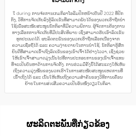
ຄວາມບົກ khົງ
ໃ during ການຈัดການເກມກິລາໂອລີມປິກຫນ້າເຢັນປີ 2022 ທີ່ປັກ
ກິງ, ວິທີການຈັດເກັບລົງຕູ້ລົດເຂັນທີ່ສາມາດພັບໄດ້ຂອງພວກເຮົາຖືກນຳ
ໃຊ້ເພື່ອສະໜັບສະໜູນນັກກິລາທີ່ມີຄວາມພິການ. ຜູ້ຈັດການຕ້ອງການ
ທາງເລືອກການຈັດເກັບທີ່ມີປະສິດທິພາບ ເຊິ່ງສາມາດຮັບເອົາລົດເຂັນ
ທຸກປະເພດໄດ້. ຜະລິດຕະພັນຂອງພວກເຮົາຖືກເລືອກເນື່ອງຈາກ
ຄວາມເຊື່ອຖືໄດ້ ແລະ ຄວາມງ່າຍດາຍໃນການນຳໃຊ້. ນັກກິລາຮູ້ສຶກ
ຍິນດີທີ່ສາມາດເຂົ້າເຖິງລົດເຂັນຂອງເຂົາເຈົ້າໄດ້ຢ່າງໄວວາ, ເຊິ່ງຊ່ວຍ
ໃຫ້ເຂົາເຈົ້າສາມາດມຸ່ງເນັ້ນໄປທີ່ການປະກອບການຂອງເຂົາເຈົ້າແທນ
ທີ່ຈະເປັນບັນຫາດ້ານການຈັດຕັ້ງ. ການຮ່ວມມືຄັ້ງນີ້ໄດ້ສະແດງໃຫ້ເຫັນ
ເຖິງຄວາມມຸ່ງໝັ້ນຂອງພວກເຮົາໃນການສະໜັບສະໜູນເຫດການທີ່
ເຂົ້າເຖິງໄດ້ ແລະ ເນັ້ນໃຫ້ເຫັນເຖິງຄວາມສຳຄັນຂອງວິທີການເຄື່ອນ
ຍ້າຍໃນການສ่งເສີມຄວາມເປັນອັນໜຶ່ງດຽວໃນກິລາ.
ຜະລິດຕະພັນທີ່ກ່ຽວຂ້ອງ