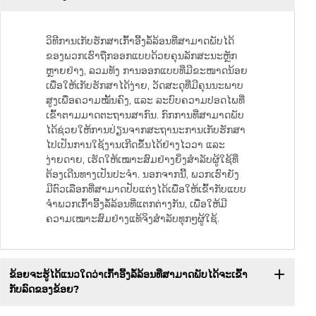
ວິທີການເກັບຮັກສາເກົ້າອີ້ງລໍ້ລ້ອນທີ່ສາມາດພັບໄດ້
ຂອງພວກເຮົາຖືກອອກແບບດ້ວຍຄຸນລັກສະນະຫຼັກ
ຫຼາຍຢ່າງ, ລວມທັງ ການອອກແບບທີ່ມີຂະໜາດນ້ອຍ
ເພື່ອໃຫ້ເກັບຮັກສາໄດ້ງ່າຍ, ວັດສະດຸທີ່ມີຄຸນນະພາບ
ສູງເພື່ອຄວາມໝັ້ນຄົງ, ແລະ ລະບົບຄວາມປອດໄພທີ່
ເຂົ້າຕາມມາດຕະຖານສາກົນ. ກົກການທີ່ສາມາດພັບ
ໄດ້ຊ່ວຍໃຫ້ການປ່ຽນຈາກສະຖານະການເກັບຮັກສາ
ໄປເປັນການໃຊ້ງານເກີດຂຶ້ນໄດ້ຢ່າງໄວວາ ແລະ
ງ່າຍດາຍ, ເຮັດໃຫ້ເໝາະສົມຢ່າງຍິ່ງສຳລັບຜູ້ໃຊ້ທີ່
ຕ້ອງເດີນທາງເປັນປະຈຳ. ນອກຈາກນີ້, ພວກເຮົາຍັງ
ມີຕົວເລືອກທີ່ສາມາດປັບແຕ່ງໄດ້ເພື່ອໃຫ້ເຂົ້າກັບແບບ
ຈຳພວກເກົ້າອີ້ງລໍ້ລ້ອນທີ່ແຕກຕ່າງກັນ, ເພື່ອໃຫ້ມີ
ຄວາມເໝາະສົມຢ່າງແທ້ຈິງສຳລັບທຸກໆຜູ້ໃຊ້.
ຂ້ອຍຈະຮູ້ໄດ້ແນວໃດວ່າເກົ້າອີ້ງລໍ້ລ້ອນທີ່ສາມາດພັບໄດ້ຈະເຂົ້າ
ກັບລົດຂອງຂ້ອຍ?