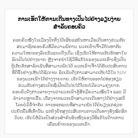
ການເຮັດໃຫ້ການເດີນທາງເປັນໄປຢ່າງລຽບງ່າຍ
ສຳລັບຄອບຄົວ
ຄອບຄົວໜຶ່ງໃນເມືອງປັກກິ່ງໄດ້ເຜີຍແຜ່ບັນຫາເມື່ອເດີນທາງຮ່ວມກັບ
ສະມາຊິກຄອບຄົວທີ່ມີຄວາມພິການ. ພວກເຂົາເຈົ້າມີບັນຫາກັບ
ຄວາມໃຫຍ່ຂອງລົດເຂັນແບບດັ້ງເດີມ ເຊິ່ງເຮັດໃຫ້ການເກັບຮັກສາໃນ
ລົດເປັນໄປຢ່າງຍາກ. ຫຼັງຈາກນຳໃຊ້ວິທີແກ້ໄຂຂອງພວກເຮົາເຊິ່ງເປັນ
ຕູ້ເກັບຮັກສາລົດເຂັນທີ່ສາມາດພັບໄດ້ ພວກເຂົາເຈົ້າໄດ້ຮັບປະສົບການ
ທີ່ດີຂຶ້ນຢ່າງເຫັນໄດ້ຊັດເຈນ. ລົດເຂັນດັ່ງກ່າວສາມາດເກັບໄວ້ໃນ SUV
ຂອງພວກເຂົາໄດ້ຢ່າງງ່າຍດາຍ, ເຮັດໃຫ້ການອອກໄປທ່ອງທ່ຽວ
ຮ່ວມກັນຢ່າງສະເປັກຊີ່ເຟີກເປັນໄປໄດ້ໂດຍບໍ່ມີຄວາມຍຸ່ງຍາກ.
ຄອບຄົວດັ່ງກ່າວລາຍງານວ່າພວກເຂົາຮູ້ສຶກມີຄວາມໝັ້ນໃຈ ແລະ ມີ
ອຳນາດຫຼາຍຂຶ້ນ, ເນື່ອງຈາກພວກເຂົາສາມາດເດີນທາງໄດ້ຢ່າງເສຣີ
ໂດຍບໍ່ມີຂໍ້ຈຳກັດ. ການອອກແບບທີ່ສາມາດພັບໄດ້ບໍ່ພຽງແຕ່ຊ່ວຍ
ປະຢັດພື້ນທີ່ເທົ່ານັ້ນ, ແຕ່ຍັງຍົກສູງປະສົບການການເດີນທາງທັງໝົດອີກ
ດ້ວຍ, ເຮັດໃຫ້ມັນເປັນສ່ວນສຳຄັນອັນໜຶ່ງຂອງວິທີແກ້ໄຂດ້ານການ
ເຄື່ອນຍ້າຍຂອງພວກເຂົາ.