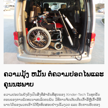
ຄວາມມຸ້ງ ຫມັ້ນ ຕໍ່ຄວາມປອດໄພແລະ
ຄຸນນະພາບ
ຄວາມປອດໄພຍັງຄົງເປັນສິ່ງທີ່ສຳຄັນທີ່ສຸດຂອງ Xinder-Tech ໃນທຸກຂັ້ນ
ຕອນຂອງການພັດທະນາຜະລິດຕະພັນ. ວິທີການຈັດເກັບເກີບເກົ້າອີ້ຫຼືເກົ້າອີ້ທີ່
ພາບໄດ້ຂອງພວກເຮົາໄດ້ຖືກທົດສອບຢ່າງເຂັ້ມງວດ ແລະ ຮັບການຮັບຮອງ