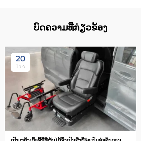
ບົດຄວາມທີ່ກ່ຽວຂ້ອງ
20
Jan
ເປັນຫຍັງເກົ້າອີ້ນີ້ທີ່ຫັນໄດ້ຈຶ່ງເປັນສິ່ງທີ່ຈຳເປັນສຳລັບການ