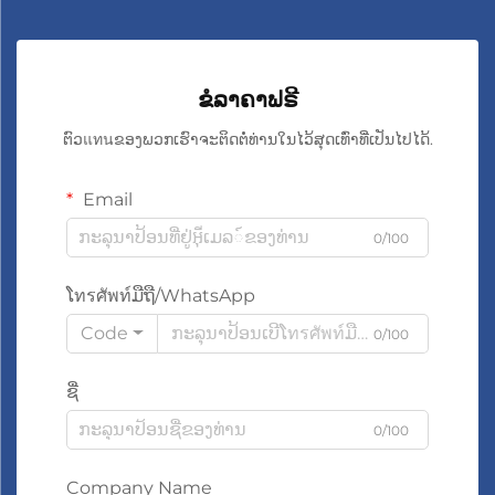
ຂໍລາຄາຟຣີ
ຕົວแทนຂອງພວກເຮົາຈະຕິດຕໍ່ທ່ານໃນໄວ້ສຸດເທົ່າທີ່ເປັນໄປໄດ້.
Email
0/100
ໂทรศัพท์ມືຖື/WhatsApp
Code
0/100
ຊື່
0/100
Company Name