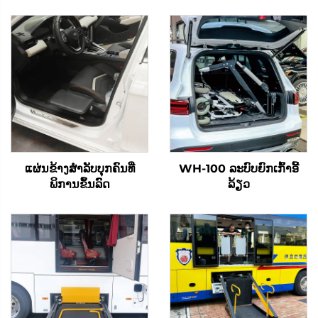
ແຜ່ນຂ້າງສໍາລັບບຸກຄົນທີ່
WH-100 ລະບົບຍົກເກົ້າອີ້
ພິການຂຶ້ນລົດ
ລ້ຽວ