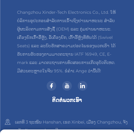
Changzhou Xinder-Tech Electronics Co., Ltd. ໃຫ້
ບໍລິການອຸປະກອນສຳລັບການເຂົ້າເຖິງຢານພາຫະນະ ສຳລັບ
ຜູ້ຜະລິດຕາມການສັ່ງຊື້ (OEM) ແລະ ກຸ່ມຢານພາຫະນະ.
ເຄື່ອງຍົກເກົ້າອີ້ຫຼັງ, ລໍ້ເຄື່ອງຍົກ, ເກົ້າອີ້ຫຼັງທີ່ຫັນໄດ້ (Swivel
Seats) ແລະ ລະບົບຮັກສາຄວາມປອດໄພຂອງພວກເຮົາ ໄດ້
ຮັບການຮັບຮອງຕາມມາດຕະຖານ IATF 16949, CE, E-
mark ແລະ ມາດຕະຖານການທົດສອບການເກີດອຸບັດຕິເຫດ.
ມີສ່ວນຕະຫຼາດໃນຈີນ 95%. ຂໍຄຳເ Ange ວ່ານີ້ເດີ!
ຕິດຕໍ່ພວກເຮົາ
ເລກທີ 3 ຖະໜົນ Hanshan, ເຂດ Xinbei, ເມືອງ Changzhou, ຈັງ
ຫວັດ Jiangsu, ປະເທດຈີນ