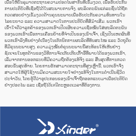
ເພື່ອໃຫ້ບັນລຸມາດຕະຖານຄວາມປອດໄພສາກົນທີ່ເຂັ້ມງວດ, ເພື່ອຮັບປະກັນ
ການປະຕິບັດທີ່ເຊື່ອຖືໄດ້ໃນສະພາບການຈິງ. ຜະລິດຕະພັນແຕ່ລະຊິ້ນໄດ້ຖືກ
ກວດສອບຢ່າງເຂັ້ມງວດດ້ານຄຸນນະພາບເພື່ອຮັບປະກັນຄວາມທົນທານໃນ
ໄລຍະຍາວ ແລະ ຄວາມສາມາດໃນການປະຕິບັດທີ່ສົມ່ຳເສີມ. ພວກເຮົາ
ເຂົ້າໃຈດີວ່າລູກຄ້າຂອງພວກເຮົາເປີດເຜີຍຄວາມເຊື່ອໝັ້ນໃສ່ຜະລິດຕະພັນ
ຂອງພວກເຮົາເພື່ອການເຄື່ອນຍ້າຍທີ່ຈຳເປັນຂອງເຂົາເຈົ້າ, ເຊິ່ງເປັນເຫດຜົນທີ່
ພວກເຮົາລົງທຶນຢ່າງຕໍ່ເນື່ອງໃນເຕັກນິກການຜະລິດທີ່ທັນສະໄໝ ແລະ ວັດຖຸດິບ
ທີ່ມີຄຸນນະພາບສູງ. ຄວາມມຸ່ງໝັ້ນຕໍ່ຄຸນນະພາບນີ້ສະທ້ອນໃຫ້ເຫັນຢ່າງ
ຊັດເຈນໃນທຸກດ້ານຂອງວິທີການຈັດເກັບເກີບເກົ້າອີ້ທີ່ພາບໄດ້ຂອງພວກເຮົາ,
ເລີ່ມຈາກການອອກແບບທີ່ມີຄວາມຖືກຕ້ອງແທ້ຈິງ ແລະ ສິ້ນສຸດທີ່ການກວດ
ສອບຂັ້ນສຸດທ້າຍ. ໂດຍການຮັກສາມາດຕະຖານທີ່ສູງເຫຼົ່ານີ້, ພວກເຮົາຈຶ່ງ
ສາມາດໃຫ້ຜູ້ໃຊ້ງານມີຄວາມສະບາຍໃຈຢ່າງແທ້ຈິງໃນການດຳເນີນຊີວິດ
ປະຈຳວັນ, ໂດຍຮູ້ດີວ່າອຸປະກອນຂອງເຂົາເຈົ້າຖືກອອກແບບມາເພື່ອປະຕິບັດ
ຢ່າງປອດໄພ ແລະ ເຊື່ອຖືໄດ້ເสมີຕະຫຼອດເວລາທີ່ຕ້ອງການ.