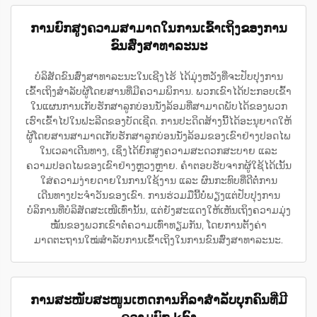
ການຍົກສູງຄວາມສາມາດໃນການເຂົ້າເຖິງຂອງການ
ຂົນສົ່ງສາທາລະນະ
ບໍລິສັດຂົນສົ່ງສາທາລະນະໃນເຊີງໄຮ້ ໄດ້ມຸ່ງຫວັງທີ່ຈະປັບປຸງການ
ເຂົ້າເຖິງສຳລັບຜູ້ໂດຍສານທີ່ມີຄວາມພິການ. ພວກເຂົາໄດ້ປະກອບເຂົ້າ
ໃນແຜນການເກັບຮັກສາລູກບ່ອນນັ່ງລ້ອມທີ່ສາມາດພັບໄດ້ຂອງພວກ
ເຮົາເຂົ້າໄປໃນຟະລີດຂອງບັດເຊີດ. ການປະດິດສ້າງນີ້ໄດ້ອະນຸຍາດໃຫ້
ຜູ້ໂດຍສານສາມາດເກັບຮັກສາລູກບ່ອນນັ່ງລ້ອມຂອງເຂົາຢ່າງປອດໄພ
ໃນເວລາເດີນທາງ, ເຊິ່ງໄດ້ຍົກສູງຄວາມສະດວກສະບາຍ ແລະ
ຄວາມປອດໄພຂອງເຂົາຢ່າງຫຼວງຫຼາຍ. ຄຳຕອບຮັບຈາກຜູ້ໃຊ້ໄດ້ເນັ້ນ
ໃສ່ຄວາມງ່າຍດາຍໃນການໃຊ້ງານ ແລະ ຜົນກະທົບທີ່ດີຕໍ່ການ
ເດີນທາງປະຈຳວັນຂອງເຂົາ. ການຮ່ວມມືນີ້ບໍ່ພຽງແຕ່ປັບປຸງການ
ບໍລິການທີ່ບໍລິສັດສະເໜີເທົ່ານັ້ນ, ແຕ່ຍັງສະແດງໃຫ້ເຫັນເຖິງຄວາມມຸ່ງ
ໝັ້ນຂອງພວກເຂົາຕໍ່ຄວາມເທົ່າທຽມກັນ, ໂດຍການຕັ້ງຄ່າ
ມາດຕະຖານໃໝ່ສຳລັບການເຂົ້າເຖິງໃນການຂົນສົ່ງສາທາລະນະ.
ການສະໜັບສະໜູນເຫດການກິລາສຳລັບບຸກຄົນທີ່ມີ