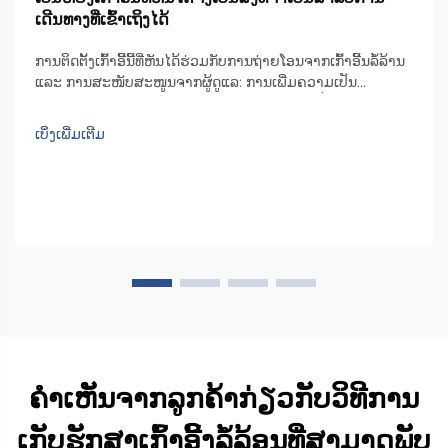
ເດີນທາງທີ່ເຂົ້າເຖິງໄດ້
ການຕິດຕັ້ງເກົ້າອີ້ນີ້ທີ່ຫັນໄດ້ຮ່ວມກັບການຖ່າຍໂອນຈາກເກົ້າອີ້ນລໍ້ລ້ານ
ແລະ ການສະໜັບສະໜູນຈາກຜູ້ດູແລ: ການເພີ່ມຄວາມເປັນ
ອິດສະຫຼະ. ຄຳເຫັນຈາກການສຳຫຼວດດ້ານຄວາມເคลື່ອນໄຫວແລະ
ການດູແລແບບຊາດີໃນປີ 2023. ເກົ້າອີ້ນີ້ທີ່ຫັນໄດ້ຊ່ວຍໃຫ້ຜູ້ຄົນໄດ້ຮັບ
ເບິ່ງເພີ່ມເຕີມ
ຄວາມເປັນອິດສະຫຼະຫຼາຍຂຶ້ນເວລາຖ່າຍໂອນຈາກເກົ້າອີ້ນລໍ້ລ້ານ...
ຄຳເຫັນຈາກລູກຄ້າກ່ຽວກັບວິທີການ
ເກັບຮັກສາເກົ້າອີ້ງລໍ້ລ້ອນທີ່ສາມາດພັບ