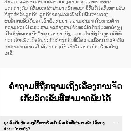
ປະເມີນ ແລະ ຈັດການຕໍ່ຄວາມຕ້ອງການຂອງວັດທະນະທຳທີ່
ແຕກຕ່າງກັນ ໃຫ້ພວກເຂົາສາມາດພັດທະນາວິທີແກ້ໄຂທີ່ເໝາະສົມ
ທີ່ສຸດສຳລັບລູກຄ້າ. ລູກຄ້າຂອງພວກເຮົາເປັນພື້ນຖານຂອງ
ຜະລິດຕະພັນທີ່ພວກເຮົາພັດທະນາ. ຄວາມສາມາດໃນການສ້າງ
ຄວາມຮ່ວມມື ແລະ ສາມາດສ້າງສາມີພັນທະມິດກັບປະເທດຕ່າງໆ
ເປັນສິ່ງທີ່ພວກເຮົາໃຫ້ຄຸນຄ່າຢ່າງຍິ່ງ, ແລະ ເປັນໜຶ່ງໃນຫຼາຍວິທີທີ່
ພວກເຮົາເຮັດເພື່ອຮັບປະກັນວ່າບຸກຄົນທີ່ມີຄວາມເຄື່ອນໄຫວຈຳກັດ
ຈະສາມາດກາຍເປັນສິດທິຂອງເຂົາເຈົ້າໃນການເຄື່ອນໄຫວຢ່າງ
ເສລີ.
ຄຳຖາມທີ່ຖືກຖາມເຖິງເລື່ອງການຈັດ
ເກັບລົດເຂັນທີ່ສາມາດພັບໄດ້
ຄຸນສົມບັດຫຼັກຂອງວິທີການຈັດເກັບລົດເຂັນທີ່ສາມາດພັບໄດ້ຂອງ
ທ່ານແມ່ນຫຍັງ?