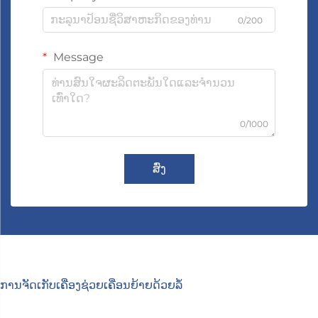
0/200
Message
0/1000
ສົ່ງ
ການຈັດເກັບເຄື່ອງຊ່ວຍເຄື່ອນຍ້າຍດ້ວຍລໍ້