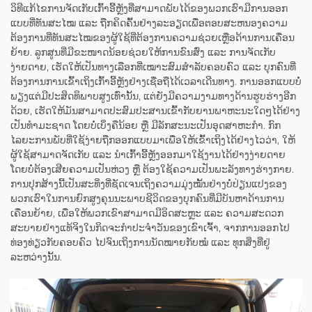
ວິທີແກ້ໄຂການຈັດເກັບເກົ້າອີ້ຫຼັງທີ່ສາມາດພັບໄດ້ຂອງພວກເຮົາມີການອອກ
ແບບທີ່ທັນສະໄໝ ແລະ ຖືກຄິດຄົ້ນຢ່າງລະອຽດເພື່ອຕອບສະຫນອງຄວາມ
ຕ້ອງການທີ່ທັນສະໄໝຂອງຜູ້ໃຊ້ທີ່ຕ້ອງການຄວາມຊ່ວຍເຫຼືອດ້ານການເຄື່ອນ
ຍ້າຍ. ລູກສູນທີ່ມີຂະໜາດນ້ອຍຊ່ວຍໃຫ້ການຂົນສົ່ງ ແລະ ການຈັດເກັບ
ງ່າຍດາຍ, ເຮັດໃຫ້ເປັນທາງເລືອກທີ່ເໝາະສົມສຳລັບຄອບຄົວ ແລະ ບຸກຄົນທີ່
ຕ້ອງການການເຂົ້າເຖິງເກົ້າອີ້ຫຼັງຢ່າງເຊື່ອຖືໄດ້ເວລາເດີນທາງ. ການອອກແບບບໍ່
ພຽງແຕ່ມີປະສິດທິພາບສູງເທົ່ານັ້ນ, ແຕ່ຍັງມີຄວາມງາມທາງດ້ານຮູບຮ່າງອີກ
ດ້ວຍ, ເຮັດໃຫ້ມັນສາມາດປະສົມປະສານເຂົ້າກັບຍານພາຫະນະໃດໆໄດ້ຢ່າງ
ເປັນທຳມະຊາດ ໂດຍບໍ່ເບິ່ງຄືນ້ອຍ ຫຼື ມີລັກສະນະເປັນອຸດສາຫະກຳ. ກົກ
ໄລຍະການພັບທີ່ໃຊ້ງ່າຍຖືກອອກແບບມາເພື່ອໃຫ້ເຂົ້າເຖິງໄດ້ຢ່າງໄວວ່າ, ໃຫ້
ຜູ້ໃຊ້ສາມາດຈັດເກັບ ແລະ ນຳເກົ້າອີ້ຫຼັງອອກມາໃຊ້ງານໄດ້ຢ່າງງ່າຍດາຍ
ໂດຍບໍ່ຕ້ອງເສີຍຄວາມເປັນຫ່ວງ ຫຼື ຕ້ອງໃຊ້ຄວາມເປັນພະລັງທາງຮ່າງກາຍ.
ການປຸກສ້າງນີ້ເປັນສະທິ່ງທີ່ຊັດເຈນເຖິງຄວາມມຸ່ງໝັ້ນຢ່າງບໍ່ປ່ຽນແປງຂອງ
ພວກເຮົາໃນການຍົກສູງຄຸນນະພາບຊີວິດຂອງບຸກຄົນທີ່ມີບັນຫາດ້ານການ
ເຄື່ອນຍ້າຍ, ເພື່ອໃຫ້ພວກເຂົາສາມາດມີອິດສະຫຼະ ແລະ ຄວາມສະດວກ
ສະບາຍຢ່າງແທ້ຈິງໃນກິດຈະກຳປະຈຳວັນຂອງເຂົາເຈົ້າ, ຈາກການອອກໄປ
ທ່ອງທ່ຽວກັບຄອບຄົວ ໄປຈົນເຖິງການນັດໝາຍກັບໝໍ ແລະ ທຸກສິ່ງທີ່ຢູ່
ລະຫວ່າງນັ້ນ.