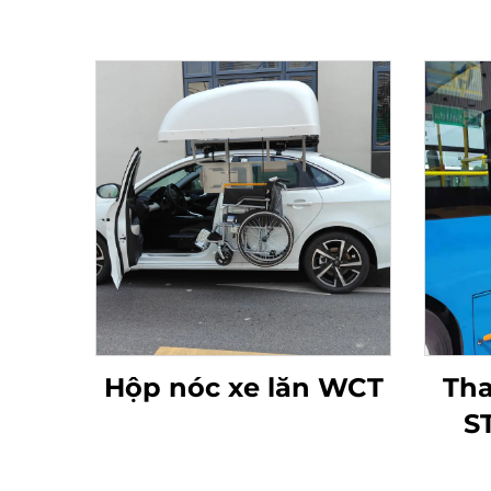
Hộp nóc xe lăn WCT
Tha
S
độ