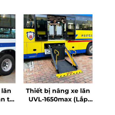
 lăn
Thiết bị nâng xe lăn
n tự
UVL-1650max (Lắp
trên dầm xe)