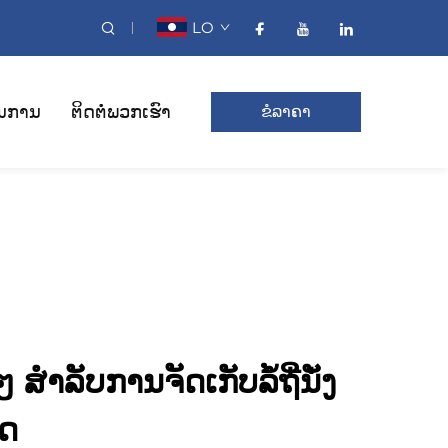
LO
ນການ
ຕິດຕໍ່ພວກເຮົາ
ຂໍລາຄາ
ໆ ສຳລັບການຈັດເກັບລໍ້ຖີ່ນັ່ງ
ັດ