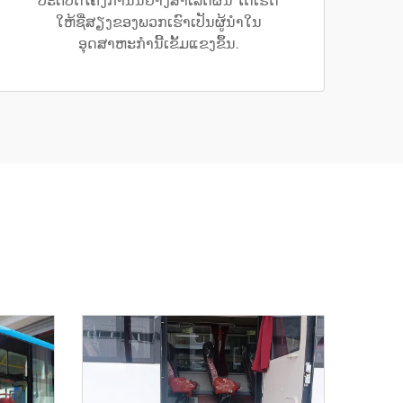
ປະຕິບັດໂຄງການນີ້ຢ່າງສຳເລັດຜົນ ໄດ້ເຮັດ
ໃຫ້ຊື່ສຽງຂອງພວກເຮົາເປັນຜູ້ນຳໃນ
ອຸດສາຫະກຳນີ້ເຂັ້ມແຂງຂຶ້ນ.