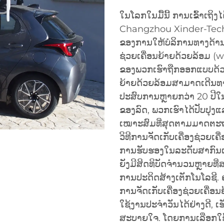
ໃນໂລກໃນມື້ນີ້ ການເຂົ້າເຖິງ
Changzhou Xinder-Tech E
ຂອງການໃຫ້ບໍລິການທາງດ້ານເຕ
ຊ່ວຍເຄື່ອນຍ້າຍດ້ວຍລ້ອມ (
ຂອງພວກເຮົາຖືກອອກແບບດ້ວຍຜູ້ໃ
ຍ້າຍດ້ວຍລ້ອມສາມາດເດີນທ
ປະສົບການຫຼາຍກວ່າ 20 ປີໃນ
ຂອງລົດ, ພວກເຮົາໄດ້ປັບປ
ເໝາະສົມທີ່ສຸດຕາມມາດຕະຖ
ວິທີການຈັດເກັບເຄື່ອງຊ່ວຍເ
ການຮັບຮອງໃນລະດັບສາກົນເຊັ
ຍັງມີສິດທິບັດຈຳນວນຫຼາຍທີ່
ການປະດິດສ້າງເຕັກໂນໂລຊີ. 
ການຈັດເກັບເຄື່ອງຊ່ວຍເຄື່
ໃຊ້ງານປະຈຳວັນໄດ້ຢ່າງດີ, 
ສະບາຍໃຈ. ໂດຍການເລືອກໃຊ