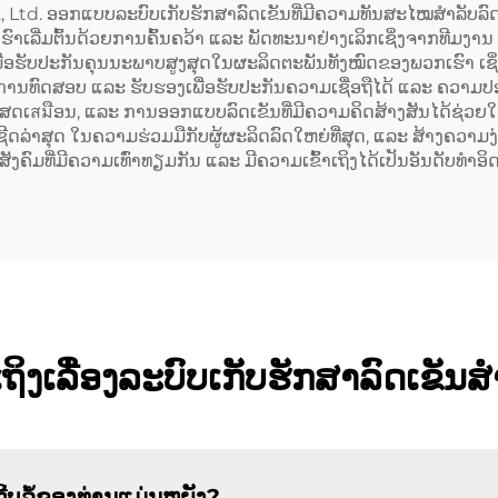
 Ltd. ອອກແບບລະບົບເກັບຮັກສາລົດເຂັນທີ່ມີຄວາມທັນສະໄໝສຳລັບລົດ
ລີ່ມຕົ້ນດ້ວຍການຄົ້ນຄວ້າ ແລະ ພັດທະນາຢ່າງເລິກເຊິ່ງຈາກທີມງານ
ອຮັບປະກັນຄຸນນະພາບສູງສຸດໃນຜະລິດຕະພັນທັງໝົດຂອງພວກເຮົາ ເຊິ່ງລວມ
້ຮັບການທົດສອບ ແລະ ຮັບຮອງເພື່ອຮັບປະກັນຄວາມເຊື່ອຖືໄດ້ ແລະ
ິເສດເสมືອນ, ແລະ ການອອກແບບລົດເຂັນທີ່ມີຄວາມຄິດສ້າງສັນໄດ້ຊ່ວຍໃຫ
າສຸດ ໃນຄວາມຮ່ວມມືກັບຜູ້ຜະລິດລົດໃຫຍ່ທີ່ສຸດ, ແລະ ສ້າງຄວາມງ່າຍ
ມທີ່ມີຄວາມເທົ່າທຽມກັນ ແລະ ມີຄວາມເຂົ້າເຖິງໄດ້ເປັນອັນດັບທຳອິ
ິງເລື່ອງລະບົບເກັບຮັກສາລົດເຂັນສ
້ບລໍ້ຂອງທ່ານແມ່ນຫຍັງ?