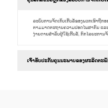
ລະບົບການຈັດເກັບເກີ້ບລໍ້ຂອງພວກເຮົາຖື
ຕາມມາດຕະຖານຄວາມປອດໄພສາກົນ ແລະ ຖືກສ້
ງ່າຍດາຍສຳລັບຜູ້ໃຊ້ເກີ້ບລໍ້, ກົກໄລຍະການຈ
ເຈົ້າຮັບປະກັນຄຸນນະພາບຂອງຜະລິດຕະພ