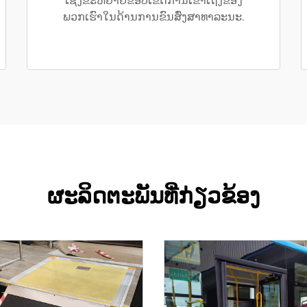
ເຊິ່ງຂະຫຍາຍຂອບເຂດການເຂົ້າເຖິງຂອງ
ພວກເຮົາໃນດ້ານການຂົນສົ່ງສາທາລະນະ.
ຜະລິດຕະພັນທີ່ກ່ຽວຂ້ອງ