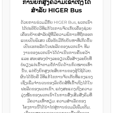
ການຍົກສູງຄວາມເຂົ້າເຖິງໄດ້
ສຳລັບ HIGER Bus
ດ້ວຍການຮ່ວມມືກັບ HIGER Bus, ພວກເຮົາ
ໄດ້ປະຕິບັດວິທີແກ້ໄຂການຈັດເກັບເຄື່ອງຊ່ວຍ
ເຄື່ອນຍ້າຍສຳລັບຜູ້ທີ່ມີຄວາມພິການທີ່ຖືກອອກ
ແບບເປັນພິເສດ ເພື່ອຮັບມືກັບບັນຫາທີ່ເກີດຂຶ້ນ
ເປັນເອກະລັກໃນຟະລີດຂອງພວກເຂົາ. ທີມ
ງານຂອງພວກເຮົາໄດ້ດຳເນີນການຄົ້ນຄວ້າ
ແລະ ສອບສອງຢ່າງລະອຽດເພື່ອສ້າງລະບົບທີ່
ບໍ່ພຽງແຕ່ເຂົ້າຕາມຂໍ້ກຳນົດດ້ານກົດໝາຍເທົ່າ
ນັ້ນ, ແຕ່ຍັງຍົກສູງປະສົບການຂອງຜູ້ໃຊ້ດ້ວຍ.
ຜົນໄດ້ຮັບຄື ວິທີແກ້ໄຂການຈັດເກັບທີ່ແຂງແຮງ
ເຊິ່ງເພີ່ມຈຳນວນຂອງລົດບັດສ໌ທີ່ເຂົ້າເຖິງໄດ້ໃນ
ຟະລີດຂອງພວກເຂົາ, ແຕ່ງສະແດງເຖິງຄວາມ
ມຸ່ງໝັ້ນຂອງພວກເຮົາໃນການສົ່ງເສີມສັງຄົມທີ່
ມີຄວາມເທົ່າທຽມ. ຄວາມສຳເລັດຂອງ
ໂຄງການນີ້ໄດ້ນຳໄປສູ່ການຮ່ວມມືເພີ່ມເຕີມ,