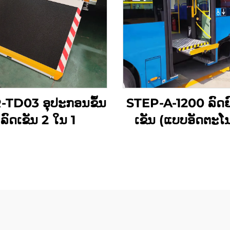
TD03 ອຸປະກອນຂຶ້ນ
STEP-A-1200 ລົດຍ
ລົດເຂັນ 2 ໃນ 1
ເຂັນ (ແບບອັດຕະໂ
ທັງໝົດ)