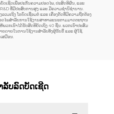
ບັດເຊີດເພື່ອປະກັນຄວາມປອດໄພ, ປະສິດທິຜົນ, ແລະ
 R&D ທີ່ມີປະສົບການສູງ ແລະ ມີຄວາມຊຳນິຊຳນານ.
ເຖິງ ໂຣບົດເຊື່ອມຕໍ່ ແລະ ເຄື່ອງຕັດທີ່ມີຄວາມຖືກຕ້ອງ
 ຄວາມປອດໄພສຳລັບການໃຊ້ງານສາທາລະນະຕາມມາດຕະຖານ
້ພວກເຮົາໄດ້ຮັບສິດທິບັດເຖິງ 40 ຊິ້ນ. ພວກເຮົາປະສົມ
ດາຍໃນການໃຊ້ງານສຳລັບທັງຜູ້ຂັບຂີ່ ແລະ ຜູ້ໃຊ້.
ດເສມືອນ.
ຳລັບລົດບັດເຊີດ