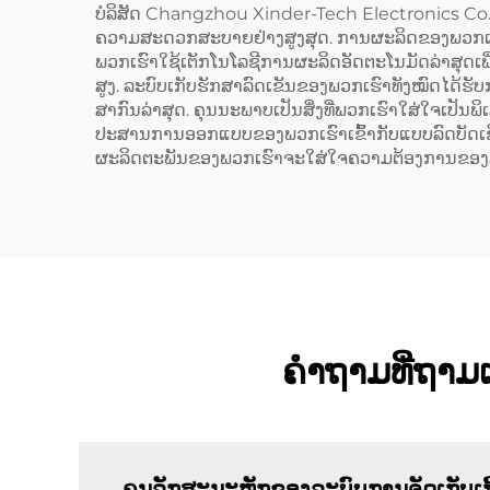
ບໍລິສັດ Changzhou Xinder-Tech Electronics Co.,
ຄວາມສະດວກສະບາຍຢ່າງສູງສຸດ. ການຜະລິດຂອງພວກເຮົາເ
ພວກເຮົາໃຊ້ເຕັກໂນໂລຊີການຜະລິດອັດຕະໂນມັດລ່າສຸດເພື່
ສູງ. ລະບົບເກັບຮັກສາລົດເຂັນຂອງພວກເຮົາທັງໝົດໄດ
ສາກົນລ່າສຸດ. ຄຸນນະພາບເປັນສິ່ງທີ່ພວກເຮົາໃສ່ໃຈເປັນພ
ປະສານການອອກແບບຂອງພວກເຮົາເຂົ້າກັບແບບລົດບັດເຊີດລ່
ຜະລິດຕະພັນຂອງພວກເຮົາຈະໃສ່ໃຈຄວາມຕ້ອງການຂອງສັງຄົ
ຄຳຖາມທີ່ຖາມເຖ
ຄຸນລັກສະນະຫຼັກຂອງລະບົບການຈັດເກັບເກີ