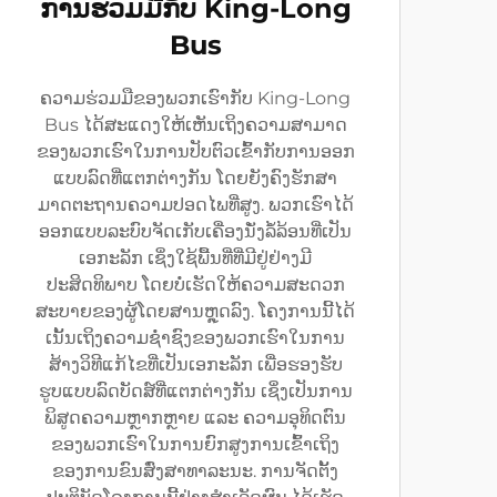
ການຮ່ວມມືກັບ King-Long
Bus
ຄວາມຮ່ວມມືຂອງພວກເຮົາກັບ King-Long
Bus ໄດ້ສະແດງໃຫ້ເຫັນເຖິງຄວາມສາມາດ
ຂອງພວກເຮົາໃນການປັບຕົວເຂົ້າກັບການອອກ
ແບບລົດທີ່ແຕກຕ່າງກັນ ໂດຍຍັງຄົງຮັກສາ
ມາດຕະຖານຄວາມປອດໄພທີ່ສູງ. ພວກເຮົາໄດ້
ອອກແບບລະບົບຈັດເກັບເຄື່ອງນັ່ງລໍ້ລ້ອນທີ່ເປັນ
ເອກະລັກ ເຊິ່ງໃຊ້ພື້ນທີ່ທີ່ມີຢູ່ຢ່າງມີ
ປະສິດທິພາບ ໂດຍບໍ່ເຮັດໃຫ້ຄວາມສະດວກ
ສະບາຍຂອງຜູ້ໂດຍສານຫຼຸດລົງ. ໂຄງການນີ້ໄດ້
ເນັ້ນເຖິງຄວາມຊ່ຳຊົງຂອງພວກເຮົາໃນການ
ສ້າງວິທີແກ້ໄຂທີ່ເປັນເອກະລັກ ເພື່ອຮອງຮັບ
ຮູບແບບລົດບັດສ໌ທີ່ແຕກຕ່າງກັນ ເຊິ່ງເປັນການ
ພິສູດຄວາມຫຼາກຫຼາຍ ແລະ ຄວາມອຸທິດຕົນ
ຂອງພວກເຮົາໃນການຍົກສູງການເຂົ້າເຖິງ
ຂອງການຂົນສົ່ງສາທາລະນະ. ການຈັດຕັ້ງ