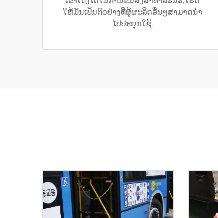
ເຂົ້າເຖິງໄດ້ໃນການຂົນສົ່ງສາທາລະນະ, ເຮັດ
ໃຫ້ມັນເປັນຕົວຢ່າງທີ່ຜູ້ຜະລິດອື່ນໆສາມາດນຳ
ໄປປະຍຸກໃຊ້.