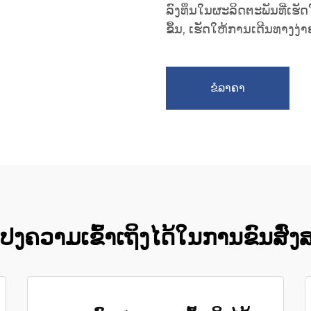
ລົງທຶນໃນຜະລິດຕະພັນທີ່ເຮັດ
ຂຶ້ນ, ເຮັດໃຫ້ການເດີນທາງງ່າ
ຂໍລາຄາ
ປງຄວາມເຂົ້າເຖິງໄດ້ໃນການຂົນສົ່