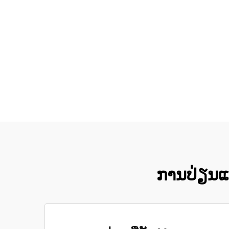
ການປ່ຽນແ