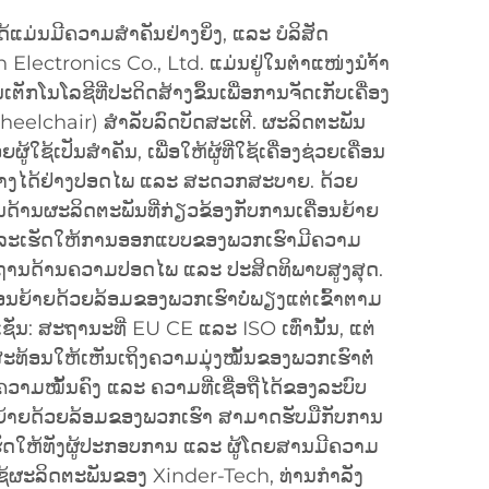
ໄດ້ແມ່ນມີຄວາມສຳຄັນຢ່າງຍິ່ງ, ແລະ ບໍລິສັດ
lectronics Co., Ltd. ແມ່ນຢູ່ໃນຕຳແໜ່ງນຳ້້າ
ັກໂນໂລຊີທີ່ປະດິດສ້າງຂຶ້ນເພື່ອການຈັດເກັບເຄື່ອງ
wheelchair) ສຳລັບລົດບັດສະເຕີ. ຜະລິດຕະພັນ
ຊ້ເປັນສຳຄັນ, ເພື່ອໃຫ້ຜູ້ທີ່ໃຊ້ເຄື່ອງຊ່ວຍເຄື່ອນ
າງໄດ້ຢ່າງປອດໄພ ແລະ ສະດວກສະບາຍ. ດ້ວຍ
ດ້ານຜະລິດຕະພັນທີ່ກ່ຽວຂ້ອງກັບການເຄື່ອນຍ້າຍ
ຸງແລະເຮັດໃຫ້ການອອກແບບຂອງພວກເຮົາມີຄວາມ
ານດ້ານຄວາມປອດໄພ ແລະ ປະສິດທິພາບສູງສຸດ.
ຄື່ອນຍ້າຍດ້ວຍລ້ອມຂອງພວກເຮົາບໍ່ພຽງແຕ່ເຂົ້າຕາມ
່ນ: ສະຖານະທີ່ EU CE ແລະ ISO ເທົ່ານັ້ນ, ແຕ່
ສະທ້ອນໃຫ້ເຫັນເຖິງຄວາມມຸ່ງໝັ້ນຂອງພວກເຮົາຕໍ່
ຄວາມໝັ້ນຄົງ ແລະ ຄວາມທີ່ເຊື່ອຖືໄດ້ຂອງລະບົບ
ອນຍ້າຍດ້ວຍລ້ອມຂອງພວກເຮົາ ສາມາດຮັບມືກັບການ
ເຮັດໃຫ້ທັງຜູ້ປະກອບການ ແລະ ຜູ້ໂດຍສານມີຄວາມ
້ຜະລິດຕະພັນຂອງ Xinder-Tech, ທ່ານກຳລັງ