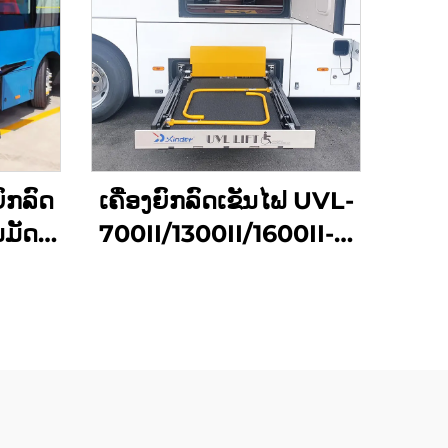
ົກລົດ
ເຄື່ອງຍົກລົດເຂັນໄຟ UVL-
ນມັດ
700II/1300II/1600II-H
(ໃນທີ່ເກັບສຳພາດ)