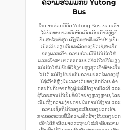
ຄວາມຮ່ວມມືກັບ Yutong
Bus
ໃນການຮ່ວມມືກັບ Yutong Bus, ພວກເຮົາ
ໄດ້ພັດທະນາລະບົບຈັດເກັບເກີ້ບເກົ້າອີ້ຫຼັງທີ່
ທັນສະໄໝທີ່ສຸດ ເຊິ່ງຖືກຜະສົມເຂົ້າຢ່າງເປັນ
ເນື້ອເດີຍວຽນກັບຟະລີດຂອງບັດເຊີສະເປັກ
ຂອງພວກເຂົາ. ຄວາມຮ່ວມມືນີ້ໄດ້ເຮັດໃຫ້
ພວກເຮົາສາມາດອອກແບບວິທີແກ້ໄຂທີ່ບໍ່ພຽງ
ແຕ່ເຮັດໃຫ້ມີພື້ນທີ່ໃຊ້ງານສູງສຸດເທົ່າທີ່ຈະເປັນ
ໄປໄດ້ ແຕ່ຍັງຮັບປະກັນຄວາມປອດໄພຂອງຜູ້
ໃຊ້ເກົ້າອີ້ຫຼັງໃນເວລາເດີນທາງອີກດ້ວຍ. ຄຳ
ຕອບກັບຄືນຈາກທັງຜູ້ປະຕິບັດງານບັດເຊີ ແລະ
ຜູ້ໂດຍສານໄດ້ເປັນທີ່ພໍໃຈຢ່າງຫຼວງຫຼາຍ, ໂດຍ
ເນັ້ນເຖິງຄວາມງ່າຍດາຍໃນການໃຊ້ງານ ແລະ
ຄວາມເຊື່ອຖືໄດ້ຂອງລະບົບຂອງພວກເຮົາ.
ການອອກແບບທີ່ມີຄວາມຄິດສ້າງສັນຂອງພວກ
ເຮົາໄດ້ກຳນົດມາດຕະຖານໃໝ່ສຳລັບຄວາມ