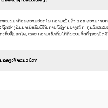
ກອອກແບບມາດ້ວຍຄວາມປອດໄພ ຄວາມໝັ້ນຄົງ ແລະ ຄວາມງ່າຍດາຍໃ
າງຂຶ້ນມາເພື່ອຮັບມືກັບການໃຊ້ງານຢ່າງໜັກ. ຄຸນລັກສະນະຫຼ
ັດເກັບທີ່ປອດໄພ, ແລະ ຄວາມເຂົ້າກັນໄດ້ກັບແບບຈັດຕັ້ງຂອງບັດສ໌
ັນຂອງເຈົ້າແນວໃດ?