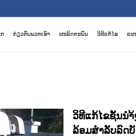
ັກ
ກ່ຽວກັບພວກເຮົາ
ຜະລິດຕະພັນ
ວິທີແກ້ໄຂ
ແຜ
ວິທີແກ້ໄຂຊັ້ນນຳ້
ລ້ອມສຳລັບລົດບ