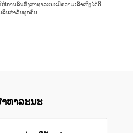
ໃຫ້ການຂົນສົ່ງສາທາລະນະມີຄວາມເຂົ້າເຖິງໄດ້ດີ
ຍຂຶ້ນສຳລັບທຸກຄົນ.
ງສາທາລະນະ