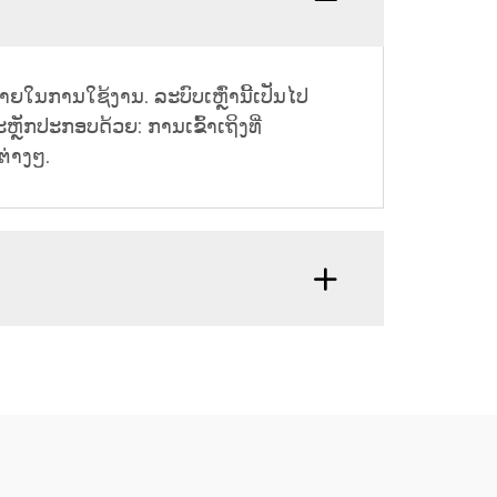
ນການໃຊ້ງານ. ລະບົບເຫຼົ່ານີ້ເປັນໄປ
ັກປະກອບດ້ວຍ: ການເຂົ້າເຖິງທີ່
ຕ່າງໆ.