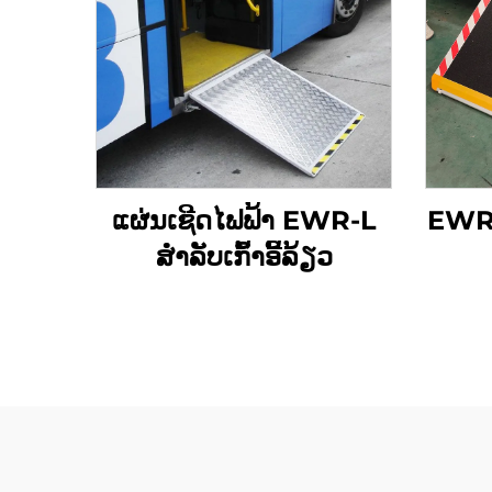
ແຜ່ນເຊີດໄຟຟ້າ EWR-L
EWR-
ສໍາລັບເກົ້າອີ້ລ້ຽວ