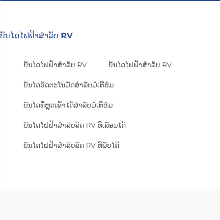
ບັນໄດໄຟຟ້າສຳລັບ RV
ບັນໄດໄຟຟ້າສຳລັບ RV
ບັນໄດໄຟຟ້າສຳລັບ RV
ບັນໄດອັດຕະໂນມັດສຳລັບມໍເຕີຮໍມ
ບັນໄດທີ່ຫຼຸດເຂົ້າໄດ້ສຳລັບມໍເຕີຮໍມ
ບັນໄດໄຟຟ້າສຳລັບລົດ RV ທີ່ເລື່ອນໄດ້
ບັນໄດໄຟຟ້າສຳລັບລົດ RV ທີ່ພັບໄດ້