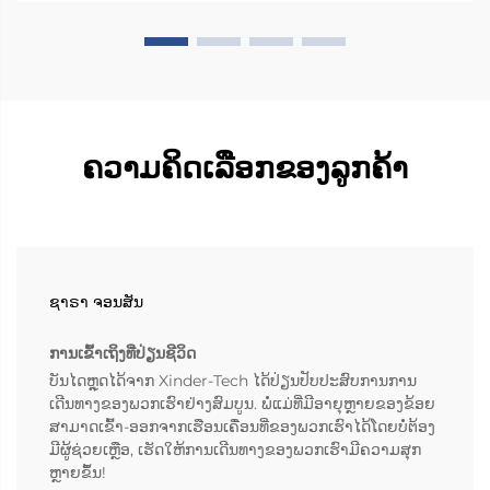
ຄວາມຄິດເລືອກຂອງລູກຄ້າ
ຊາຣາ ຈອນສັນ
ການເຂົ້າເຖິງທີ່ປ່ຽນຊີວິດ
ບັນໄດຫຼຸດໄດ້ຈາກ Xinder-Tech ໄດ້ປ່ຽນປັບປະສົບການການ
ເດີນທາງຂອງພວກເຮົາຢ່າງສົມບູນ. ພໍ່ແມ່ທີ່ມີອາຍຸຫຼາຍຂອງຂ້ອຍ
ສາມາດເຂົ້າ-ອອກຈາກເຮືອນເຄື່ອນທີ່ຂອງພວກເຮົາໄດ້ໂດຍບໍ່ຕ້ອງ
ມີຜູ້ຊ່ວຍເຫຼືອ, ເຮັດໃຫ້ການເດີນທາງຂອງພວກເຮົາມີຄວາມສຸກ
ຫຼາຍຂຶ້ນ!