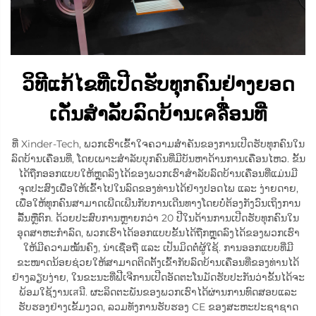
ວິທີແກ້ໄຂທີ່ເປີດຮັບທຸກຄົນຢ່າງຍອດ
ເດັ່ນສຳລັບລົດບ້ານເคลື່ອນທີ່
ທີ່ Xinder-Tech, ພວກເຮົາເຂົ້າໃຈຄວາມສຳຄັນຂອງການເປີດຮັບທຸກຄົນໃນ
ລົດບ້ານເຄື່ອນທີ່, ໂດຍເພາະສຳລັບບຸກຄົນທີ່ມີບັນຫາດ້ານການເຄື່ອນໄຫວ. ຂັ້ນ
ໄດ້ຖືກອອກແບບໃຫ້ຫຼຸດລົງໄດ້ຂອງພວກເຮົາສຳລັບລົດບ້ານເຄື່ອນທີ່ແມ່ນມີ
ຈຸດປະສົງເພື່ອໃຫ້ເຂົ້າໄປໃນລົດຂອງທ່ານໄດ້ຢ່າງປອດໄພ ແລະ ງ່າຍດາຍ,
ເພື່ອໃຫ້ທຸກຄົນສາມາດເພີດເພີນກັບການເດີນທາງໂດຍບໍ່ຕ້ອງກັງວົນເຖິງການ
ລື້ນຫຼືຕົກ. ດ້ວຍປະສົບການຫຼາຍກວ່າ 20 ປີໃນດ້ານການເປີດຮັບທຸກຄົນໃນ
ອຸດສາຫະກຳລົດ, ພວກເຮົາໄດ້ອອກແບບຂັ້ນໄດ້ຖືກຫຼຸດລົງໄດ້ຂອງພວກເຮົາ
ໃຫ້ມີຄວາມໝັ້ນຄົງ, ນ່າເຊື່ອຖື ແລະ ເປັນມິດຕໍ່ຜູ້ໃຊ້. ການອອກແບບທີ່ມີ
ຂະໜາດນ້ອຍຊ່ວຍໃຫ້ສາມາດຕິດຕັ້ງເຂົ້າກັບລົດບ້ານເຄື່ອນທີ່ຂອງທ່ານໄດ້
ຢ່າງລຽບງ່າຍ, ໃນຂະນະທີ່ຟີເຈີການເປີດອັດຕະໂນມັດຮັບປະກັນວ່າຂັ້ນໄດ້ຈະ
ພ້ອມໃຊ້ງານເสมີ. ຜະລິດຕະພັນຂອງພວກເຮົາໄດ້ຜ່ານການທົດສອບແລະ
ຮັບຮອງຢ່າງເຂັ້ມງວດ, ລວມທັງການຮັບຮອງ CE ຂອງສະຫະປະຊາຊາດ