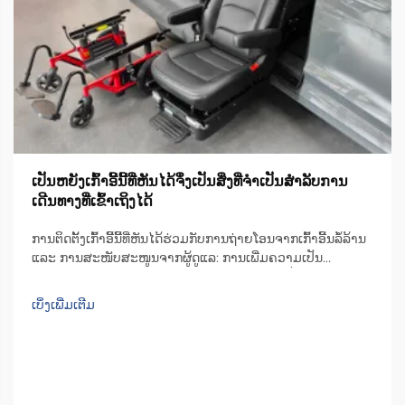
ເປັນຫຍັງເກົ້າອີ້ນີ້ທີ່ຫັນໄດ້ຈຶ່ງເປັນສິ່ງທີ່ຈຳເປັນສຳລັບການ
ເດີນທາງທີ່ເຂົ້າເຖິງໄດ້
ການຕິດຕັ້ງເກົ້າອີ້ນີ້ທີ່ຫັນໄດ້ຮ່ວມກັບການຖ່າຍໂອນຈາກເກົ້າອີ້ນລໍ້ລ້ານ
ແລະ ການສະໜັບສະໜູນຈາກຜູ້ດູແລ: ການເພີ່ມຄວາມເປັນ
ອິດສະຫຼະ. ຄຳເຫັນຈາກການສຳຫຼວດດ້ານຄວາມເคลື່ອນໄຫວແລະ
ການດູແລແບບຊາດີໃນປີ 2023. ເກົ້າອີ້ນີ້ທີ່ຫັນໄດ້ຊ່ວຍໃຫ້ຜູ້ຄົນໄດ້ຮັບ
ເບິ່ງເພີ່ມເຕີມ
ຄວາມເປັນອິດສະຫຼະຫຼາຍຂຶ້ນເວລາຖ່າຍໂອນຈາກເກົ້າອີ້ນລໍ້ລ້ານ...