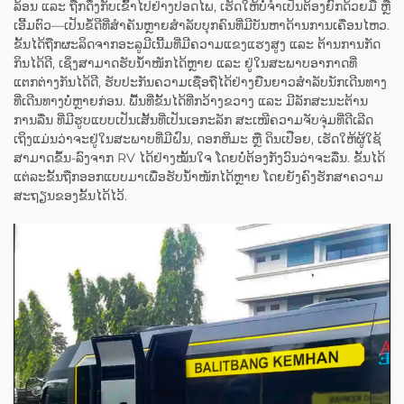
ລ້ອນ ແລະ ຖືກດຶງກັບເຂົ້າໄປຢ່າງປອດໄພ, ເຮັດໃຫ້ບໍ່ຈຳເປັນຕ້ອງຍົກດ້ວຍມື ຫຼື
ເອີ້ມຕົວ—ເປັນຂໍ້ດີທີ່ສຳຄັນຫຼາຍສຳລັບບຸກຄົນທີ່ມີບັນຫາດ້ານການເຄື່ອນໄຫວ.
ຂັ້ນໄດ້ຖືກຜະລິດຈາກອະລູມີເນີ້ມທີ່ມີຄວາມແຂງແຮງສູງ ແລະ ຕ້ານການກັດ
ກິນໄດ້ດີ, ເຊິ່ງສາມາດຮັບນ້ຳໜັກໄດ້ຫຼາຍ ແລະ ຢູ່ໃນສະພາບອາກາດທີ່
ແຕກຕ່າງກັນໄດ້ດີ, ຮັບປະກັນຄວາມເຊື່ອຖືໄດ້ຢ່າງຍືນຍາວສຳລັບນັກເດີນທາງ
ທີ່ເດີນທາງບໍ່ຫຼາຍກ່ອນ. ພື້ນທີ່ຂັ້ນໄດ້ທີ່ກວ້າງຂວາງ ແລະ ມີລັກສະນະຕ້ານ
ການລື່ນ ທີ່ມີຮູບແບບເປັນເສັ້ນທີ່ເປັນເອກະລັກ ສະເໜີຄວາມຈັບຈຸ່ມທີ່ດີເລີດ
ເຖິງແມ່ນວ່າຈະຢູ່ໃນສະພາບທີ່ມີຝົນ, ດອກຫິມະ ຫຼື ດິນເປືອຍ, ເຮັດໃຫ້ຜູ້ໃຊ້
ສາມາດຂຶ້ນ-ລົງຈາກ RV ໄດ້ຢ່າງໝັ້ນໃຈ ໂດຍບໍ່ຕ້ອງກັງວົນວ່າຈະລື່ນ. ຂັ້ນໄດ້
ແຕ່ລະຂັ້ນຖືກອອກແບບມາເພື່ອຮັບນ້ຳໜັກໄດ້ຫຼາຍ ໂດຍຍັງຄົງຮັກສາຄວາມ
ສະຖຽນຂອງຂັ້ນໄດ້ໄວ້.