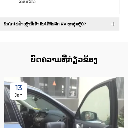
ເຄື່ອນໄຫວ.
ບັນໄດໄຟຟ້າເຫຼົ່ານີ້ເຂົ້າກັນໄດ້ກັບລົດ RV ທຸກຮຸ່ນຫຼືບໍ?
ບົດຄວາມທີ່ກ່ຽວຂ້ອງ
13
Jan