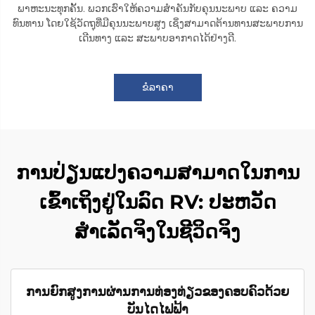
ພາຫະນະທຸກຄັ້ນ. ພວກເຮົາໃຫ້ຄວາມສຳຄັນກັບຄຸນນະພາບ ແລະ ຄວາມ
ທົນທານ ໂດຍໃຊ້ວັດຖຸທີ່ມີຄຸນນະພາບສູງ ເຊິ່ງສາມາດຕ້ານທານສະພາບການ
ເດີນທາງ ແລະ ສະພາບອາກາດໄດ້ຢ່າງດີ.
ຂໍລາຄາ
ການປ່ຽນແປງຄວາມສາມາດໃນການ
ເຂົ້າເຖິງຢູ່ໃນລົດ RV: ປະຫວັດ
ສຳເລັດຈິງໃນຊີວິດຈິງ
ການຍົກສູງການຜ່ານການທ່ອງທ່ຽວຂອງຄອບຄົວດ້ວຍ
ບັນໄດໄຟຟ້າ