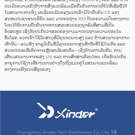
ປະເມີນຄວາມເຄັ່ງຕຶງຈາກສິ່ງແວດລ້ອມເພື່ອຢືນຢັນການປະຕິບັດທີ່ເຊື່ອຖືໄດ້
ໃນສະພາບການຈິງ. ຜະລິດຕະພັນຂອງພວກເຮົາມີໃບຢືນຍັນ CE ຂອງ
ສະຫະປະຊາຊາດເອີຣົບ ແລະ ມາດຕະຖານ ISO ດ້ວຍຄວາມເປັນທາງການ,
ໂດຍໄດ້ຮັບການຢືນຢັນຈາກການສອບສວນຂອງບຸກຄົນທີສາມທີ່ເປັນ
ອິດສະຫຼະ ເຊິ່ງຮັບປະກັນວ່າສອດຄ່ອງຕາມມາດຕະຖານຄວາມປອດໄພ
ທົ່ວໂລກ. ພວກເຮົາໃຊ້ວັດສະດຸທີ່ມີຄຸນນະພາບສູງ ແລະ ຕ້ານສະພາບອາກາດ
ເທົ່ານັ້ນ—ລວມທັງ ອາລູມິເນີ້ມທີ່ມີຄຸນນະພາບສູງເທົ່າກັບທີ່ໃຊ້ໃນເຮືອ ແລະ
ສ່ວນປະກອບທີ່ເຮັດຈາກເຫຼັກສະລັບສະຕີນ—ເຊິ່ງຕ້ານການກັດກິນ, ການ
ເສື່ອມສະພາບຈາກແສງ UV, ແລະ ການສຶກສາເຄື່ອນໄຫວ, ເພື່ອຮັບປະກັນ
ອາຍຸການໃຊ້ງານທີ່ຍາວນານຢ່າງຍິ່ງເຖິງແມ່ນຢູ່ໃນສະພາບແວດລ້ອມ
ທາງການເທີງແດນທີ່ຮຸນແຮງ.
Changzhou Xinder-Tech Electronics Co., Ltd. ໃຫ້