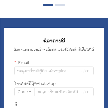
ຂໍລາຄາຟຣີ
ຕົວแทนຂອງພວກເຮົາຈະຕິດຕໍ່ທ່ານໃນໄວ້ສຸດເທົ່າທີ່ເປັນໄປໄດ້.
Email
0/100
ໂทรศัพท์ມືຖື/WhatsApp
Code
0/100
ຊື່