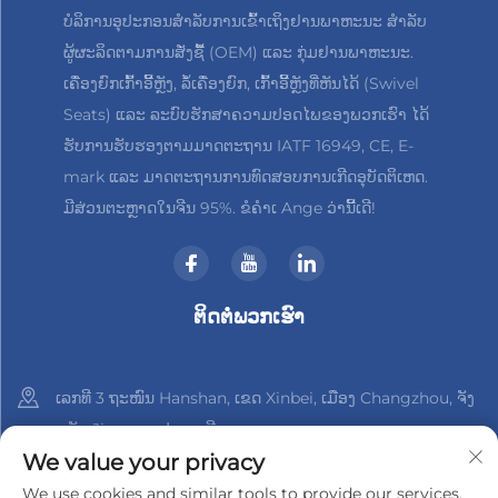
ບໍລິການອຸປະກອນສຳລັບການເຂົ້າເຖິງຢານພາຫະນະ ສຳລັບ
ຜູ້ຜະລິດຕາມການສັ່ງຊື້ (OEM) ແລະ ກຸ່ມຢານພາຫະນະ.
ເຄື່ອງຍົກເກົ້າອີ້ຫຼັງ, ລໍ້ເຄື່ອງຍົກ, ເກົ້າອີ້ຫຼັງທີ່ຫັນໄດ້ (Swivel
Seats) ແລະ ລະບົບຮັກສາຄວາມປອດໄພຂອງພວກເຮົາ ໄດ້
ຮັບການຮັບຮອງຕາມມາດຕະຖານ IATF 16949, CE, E-
mark ແລະ ມາດຕະຖານການທົດສອບການເກີດອຸບັດຕິເຫດ.
ມີສ່ວນຕະຫຼາດໃນຈີນ 95%. ຂໍຄຳເ Ange ວ່ານີ້ເດີ!
ຕິດຕໍ່ພວກເຮົາ
ເລກທີ 3 ຖະໜົນ Hanshan, ເຂດ Xinbei, ເມືອງ Changzhou, ຈັງ
ຫວັດ Jiangsu, ປະເທດຈີນ
We value your privacy
+86-18961288218
We use cookies and similar tools to provide our services.