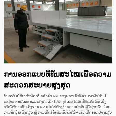
ການອອກແບບທີ່ທັນສະໄໝເພື່ອຄວາມ
ສະດວກສະບາຍສູງສຸດ
ບັນດາຂັ້ນໄດ້ເອເລັກໂຕຣນິກສຳລັບ RV ຂອງພວກເຮົາທີ່ສາມາດພັບໄດ້ ມີ
ລະບົບການຍືດອອກແລະດຶງກັບເຂົ້າໄປຢ່າງອັດຕະໂນມັດທີ່ທັນສະໄໝ ເຊິ່ງ
ເຮັດໃຫ້ການຂຶ້ນ-ລົງຈາກ RV ເປັນໄປຢ່າງງ່າຍດາຍສຳລັບຜູ້ໃຊ້ທຸກຄົນ. ໂດຍ
ການກົດປຸ່ມເພີ່ງດຽວ ຫຼື ການເປີດໃຊ້ເซັນເຊີ, ຂັ້ນໄດ້ຈະຖືກເປີດອອກຢ່າງລຽບ