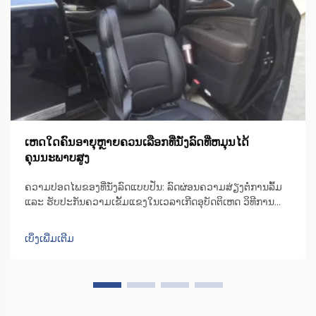
ເຫດໃດຄົນອາຍຸຫຼາຍຄວນເລືອກທີ່ນັ່ງລົດທີ່ຫມຸນໄດ້
ຄຸນນະພາບສູງ
ຄວາມປອດໄພຂອງທີ່ນັ່ງລົດແບບປັ່ນ: ລົດຜ່ອນຄວາມສ່ຽງຕໍ່ການລົ້ມ
ແລະ ຮັບປະກັນຄວາມເຂັ້ມແຂງໃນເວລາເກີດອຸບັດຕິເຫດ ວິທີການ
ອອກແບບທີ່ນັ່ງລົດແບບປັ່ນເພື່ອຫຼຸດຜ່ອນຄວາມບໍ່ສະຖຽນລະຫວ່າງ
ການຍ້າຍຕົວ ເກົ້າອີ້ຫຼືທີ່ນັ່ງມີເຄື່ອງຈັກທີ່ສາມາດປັ່ນໄດ້ເປັນພິເສດ ເຊິ່ງ
ເບິ່ງເພີ່ມເຕີມ
ຊ່ວຍປັ່ນທີ່ນັ່ງໄປ 90 ອົງສາໄປທາງດ້ານປະຕູລົດ ເພື່ອໃຫ້ຜູ້ໃຊ້...