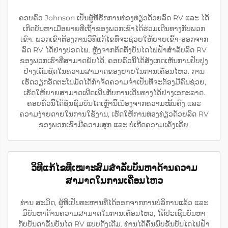
ຄອບຄົວ Johnson ເປັນຜູ້ທີ່ຮັກການທ່ອງທ່ຽວດ້ວຍລົດ RV ແລະ ໄດ້
ເກີດບັນຫາເມື່ອຍາຍທີ່ເຖົ້າຂອງພວກເຂົາໄດ້ຮ່ວມເດີນທາງກັບພວກ
ເຂົາ. ພວກເຂົາຕ້ອງການວິທີແກ້ໄຂທີ່ຈະຊ່ວຍໃຫ້ຍາຍເຂົ້າ-ອອກຈາກ
ລົດ RV ໄດ້ຢ່າງປອດໄພ. ຫຼັງຈາກຕິດຕັ້ງບັນໄດໄຟຟ້າສຳລັບລົດ RV
ຂອງພວກເຮົາທີ່ສາມາດພັບໄດ້, ຄອບຄົວນີ້ໄດ້ສັງເກດເຫັນການປັບປຸງ
ຢ່າງເດັ່ນຊັດໃນຄວາມສາມາດຂອງຍາຍໃນການເຄື່ອນໄຫວ. ການ
ເຮັດວຽກອັດຕະໂນມັດໄດ້ກຳຈັດຄວາມຈຳເປັນທີ່ຈະຕ້ອງມີຄົນຊ່ວຍ,
ເຮັດໃຫ້ຍາຍສາມາດເພີດເພີນກັບການເດີນທາງໄດ້ຢ່າງເອກະລາດ.
ຄອບຄົວນີ້ໄດ້ຊື່ນຊົມບັນໄດເຫຼົ່ານີ້ເນື່ອງຈາກຄວາມໝັ້ນຄົງ ແລະ
ຄວາມງ່າຍດາຍໃນການໃຊ້ງານ, ເຮັດໃຫ້ການທ່ອງທ່ຽວດ້ວຍລົດ RV
ຂອງພວກເຂົາມີຄວາມສຸກ ແລະ ບໍ່ເກີດຄວາມເຄັ່ງເຄີຍ.
ວິທີແກ້ໄຂທີ່ເໝາະສົມສຳລັບບັນຫາດ້ານຄວາມ
ສາມາດໃນການເຄື່ອນໄຫວ
ທ່ານ ສະມິດ, ຜູ້ທີ່ເປັນທະຫານທີ່ໄດ້ອອກຈາກການບໍລິການແລ້ວ ແລະ
ມີບັນຫາດ້ານຄວາມສາມາດໃນການເຄື່ອນໄຫວ, ໄດ້ປະເຊີນບັນຫາ
ກັບບັນດາຂັ້ນບັນໄດ RV ແບບດັ້ງເດີມ. ທ່ານໄດ້ຄົ້ນພົບຂັ້ນບັນໄດໄຟຟ້າ