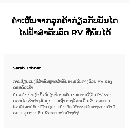
ຄຳເຫັນຈາກລູກຄ້າກ່ຽວກັບບັນໄດ
ໄຟຟ້າສຳລັບລົດ RV ທີ່ພັບໄດ້
Sarah Johnso
ການປ່ຽນແປງທີ່ສຳຄັນຫຼາຍສຳລັບການເດີນທາງດ້ວຍ RV ຂອງ
ຄອບຄົວເຮົາ
ບັນໄດໄຟຟ້າເຫຼົ່ານີ້ໄດ້ປ່ຽນປັບປະສົບການການໃຊ້ລົດ RV ຂອງ
ຄອບຄົວເຮົາຢ່າງສົມບູນ! ແມ່ເຖົ້າຂອງຂ້ອຍເດີນເຂົ້າ-ອອກຈາກ
ລົດໄດ້ໂດຍບໍ່ຕ້ອງມີຄົນຊ່ວຍ, ເຊິ່ງເຮັດໃຫ້ການເດີນທາງຂອງເຮົາມີ
ຄວາມສຸກຫຼາຍຂຶ້ນ. ຂ້ອຍແນະນຳຢ່າງຍິ່ງ!