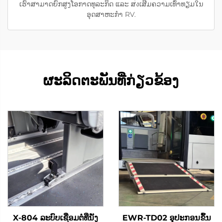
ເຮົາສາມາດຍົກສູງໂອກາດທຸລະກິດ ແລະ ສ่งເສີມຄວາມເທົ່າທຽມໃນ
ອຸດສາຫະກຳ RV.
ຜະລິດຕະພັນທີ່ກ່ຽວຂ້ອງ
X-804 ລະບົບເຊື່ອມຕໍ່ທີ່ນັ່ງ
EWR-TD02 ອຸປະກອນຂຶ້ນ