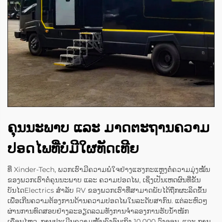
ຄຸນນະພາບ ແລະ ມາດຕະຖານຄວາມ
ປອດໄພທີ່ບໍ່ມີໃຜທັດເທີຍ
ທີ່ Xinder-Tech, ພວກເຮົາມີຄວາມພໍໃຈຢ່າງແຮງກະແຫຼງຕໍ່ຄວາມມຸ່ງໝັ້ນ
ຂອງພວກເຮົາຕໍ່ຄຸນນະພາບ ແລະ ຄວາມປອດໄພ, ເຊິ່ງເປັນເຫດຜົນທີ່ຂັ້ນ
ບັນໄດElectrics ສຳລັບ RV ຂອງພວກເຮົາທີ່ສາມາດພັບໄດ້ຖືກຜະລິດຂຶ້ນ
ເພື່ອເກີນຄວາມຕ້ອງການດ້ານຄວາມປອດໄພໃນລະດັບສາກົນ. ແຕ່ລະຫົວໆ
ຜ່ານການທົດສອບຢ່າງລະອຽດລວມທັງການຈຳລອງການຮັບນ້ຳໜັກ
ເຄື່ອນໄຫວ, ການປະເມີນຄວາມໝັ້ນຄົງຈົນເຖິງ 10,000 ວົງຈອນ, ແລະ ການ