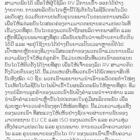
ສາມາດພັບໄດ້ ເພື່ອໃຫ້ຜູ້ໃຊ້ລົດ RV ມີການເຂົ້າ-ອອກໄດ້ຢ່າງ
ງ່າຍດາຍ. ການຜະລິດບັນໄດເຫຼົ່ານີ້ໃຊ້ເຕັກໂນໂລຊີອັດຕະໂນມັດ
ລະດັບສູງ ຮ່ວມກັບການປະກັນຄຸນນະພາບໃນຂະນະການຜະລິດ
ເພື່ອໃຫ້ແຕ່ລະບັນໄດສອດຄ່ອງຕາມມາດຕະຖານຄວາມປອດໄພທີ່
ເຂັ້ມງວດທີ່ສຸດ. ບັນໄດຂອງພວກເຮົາຖືກຜະລິດຈາກພາສຕິກ ແລະ
ເຫຼັກທີ່ມີຄຸນນະພາບສູງທີ່ສຸດ ເພື່ອຮັບປະກັນວ່າຈະຕ້ານການກັດກິນ
ໄດ້ດີ ແລະ ຈະຢູ່ໃຊ້ງານໄດ້ຢ່າງຍືນຍາວເປັນເວລາຫຼາຍປີຕໍ່ໄປ.
ເປົ້າໝາຍຫຼັກຂອງທີມງານວິສະວະກຳຂອງພວກເຮົາແມ່ນການເພີ່ມ
ຄວາມພ້ອງໃຈໃຫ້ແກ່ລູກຄ້າ. ນີ້ແມ່ນເຫດຜົນທີ່ພວກເຮົາອອກແບບ
ບັນໄດໃຫ້ຕິດຕັ້ງໄດ້ງ່າຍທີ່ສຸດ ເພື່ອໃຫ້ເຈົ້າຂອງລົດ RV ສາມາດຕິດ
ຕັ້ງດ້ວຍຕົນເອງໄດ້. ນີ້ແມ່ນເຫດຜົນທີ່ພວກເຮົາໄດ້ພັດທະນາສິດທິ
ບັດທັງໝົດ 40 ຊິ້ນ. ພວກເຮົາພະຍາຍາມນຳເອົານະວັດຕະກຳໃໝ່ໆ
ໃນເທັກໂນໂລຊີບັນໄດໄຟຟ້າເຂົ້າໃນຜະລິດຕະພັນໃຫ້ຫຼາຍທີ່ສຸດ. ທີມ
ງານບໍລິການລູກຄ້າຂອງພວກເຮົາຮັບຟັງຄຳແນະນຳຈາກທ່ານ ແລະ
ນຳເອົາຄຳແນະນຳເຫຼົ່ານັ້ນໄປປະກອບໃນຄູ່ມືຜະລິດຕະພັນ ເພື່ອ
ຊ່ວຍຫຼຸດຈຳນວນຄຳຮ້ອງທຸກໃຫ້ໜ້ອຍທີ່ສຸດ. ນີ້ແມ່ນຄວາມທຸ່ມເທີ່ງ
ຂອງພວກເຮົາ ທີ່ສະແດງໃຫ້ເຫັນຢ່າງຊັດເຈນຜ່ານການຮັບຮອງ
ມາດຕະຖານ EU CE ແລະ ISO ຂອງພວກເຮົາ ແລະ ຄວາມທຸ່ມ
ເທີ່ງຕໍ່ຄວາມປອດໄພ ແລະ ຄຸນນະພາບ. ການຮວມເອົາຄວາມປອດ
ໄພ ແລະ ຄຸນນະພາບຂອງບັນໄດ RV ຂອງພວກເຮົາເຂົ້າກັບຄວາມ