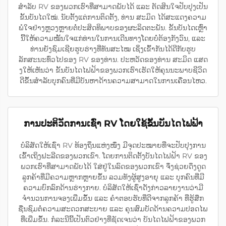
ສຳລັບ RV ຂອງພວກເຮົາທີ່ສາມາດພັບໄດ້ ແລະ ຕັດສິນໃຈປັບປຸງເປັນ
ຂັ້ນບັນໄດໃໝ່. ນັບຕັ້ງແຕ່ການຕິດຕັ້ງ, ທ່ານ ສະມິດ ໄດ້ສະແດງຄວາມ
ພໍໃຈຢ່າງຫຼວງຫຼາຍຕໍ່ປະສິດທິພາບຂອງຜະລິດຕະພັນ. ຂັ້ນບັນໄດເຫຼົ່າ
ນີ້ໃຫ້ຄວາມໝັ້ນໃຈແກ່ທ່ານໃນການເດີນທາງໂດຍບໍ່ຕ້ອງກັງວົນ, ແລະ
ທ່ານຍັງຊົມເຊີຍຮູບຮ່າງທີ່ທັນສະໄໝ ເຊິ່ງເຂົ້າກັນໄດ້ດີກັບຮູບ
ລັກສະນະທົ່ວໄປຂອງ RV ຂອງທ່ານ. ປະຫວັດຂອງທ່ານ ສະມິດ ແສດ
ງໃຫ້ເຫັນວ່າ ຂັ້ນບັນໄດໄຟຟ້າຂອງພວກເຮົາເຮັດໃຫ້ຄຸນນະພາບຊີວິດ
ດີຂຶ້ນສຳລັບບຸກຄົນທີ່ມີບັນຫາດ້ານຄວາມສາມາດໃນການເຄື່ອນໄຫວ.
ການປະຕິວັດການເຊົ່າ RV ໂດຍໃຊ້ຂັ້ນບັນໄດໄຟຟ້າ
ບໍລິສັດໃຫ້ເຊົ່າ RV ທ້ອງຖິ່ນແຫ່ງໜຶ່ງ ມີຈຸດປະໝາຍທີ່ຈະປັບປຸງການ
ເຂົ້າເຖິງຟະລີດຂອງພວກເຂົາ. ໂດຍການຕິດຕັ້ງບັນໄດໄຟຟ້າ RV ຂອງ
ພວກເຮົາທີ່ສາມາດພັບໄດ້ ໃສ່ຢູ່ໃນລົດຂອງພວກເຂົາ ຈຶ່ງຊ່ວຍດຶງດູດ
ລູກຄ້າທີ່ມີຄວາມຫຼາກຫຼາຍຂຶ້ນ ລວມທັງຜູ້ສູງອາຍຸ ແລະ ບຸກຄົນທີ່ມີ
ຄວາມບົກລົກດ້ານຮ່າງກາຍ. ບໍລິສັດໃຫ້ເຊົ່າດັ່ງກ່າວລາຍງານວ່າມີ
ຈຳນວນການຈອງເພີ່ມຂຶ້ນ ແລະ ຄຳຕອບຮັບທີ່ດີຈາກລູກຄ້າ ທີ່ຮູ້ສຶກ
ຊື່ນຊົມຕໍ່ຄວາມສະດວກສະບາຍ ແລະ ຄຸນສົມບັດດ້ານຄວາມປອດໄພ
ທີ່ເພີ່ມຂຶ້ນ. ກໍລະນີນີ້ເປັນຕົວຢ່າງທີ່ຊັດເຈນວ່າ ບັນໄດໄຟຟ້າຂອງພວກ