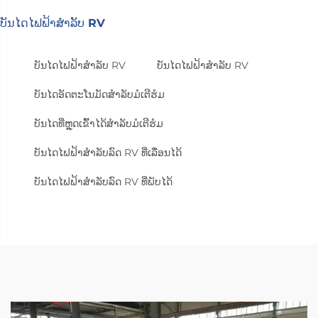
ບັນໄດໄຟຟ້າສຳລັບ RV
ບັນໄດໄຟຟ້າສຳລັບ RV
ບັນໄດໄຟຟ້າສຳລັບ RV
ບັນໄດອັດຕະໂນມັດສຳລັບມໍເຕີຮໍມ
ບັນໄດທີ່ຫຼຸດເຂົ້າໄດ້ສຳລັບມໍເຕີຮໍມ
ບັນໄດໄຟຟ້າສຳລັບລົດ RV ທີ່ເລື່ອນໄດ້
ບັນໄດໄຟຟ້າສຳລັບລົດ RV ທີ່ພັບໄດ້