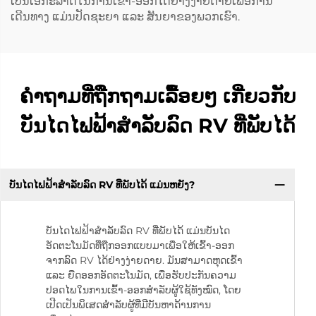
ເປັນເອກະລາດໃນການເຂົ້າ-ອອກໄດ້ຢ່າງງ່າຍດາຍເພື່ອການ
ເດີນທາງ ແມ່ນປັດຊະຍາ ແລະ ສັນຍາຂອງພວກເຮົາ.
ຄຳຖາມທີ່ຖືກຖາມເລື້ອຍໆ ເກີ່ຍວກັບ
ບັນໄດໄຟຟ້າສຳລັບລົດ RV ທີ່ພັບໄດ້
ບັນໄດໄຟຟ້າສຳລັບລົດ RV ທີ່ພັບໄດ້ ແມ່ນຫຍັງ?
ບັນໄດໄຟຟ້າສຳລັບລົດ RV ທີ່ພັບໄດ້ ແມ່ນບັນໄດ
ອັດຕະໂນມັດທີ່ຖືກອອກແບບມາເພື່ອໃຫ້ເຂົ້າ-ອອກ
ຈາກລົດ RV ໄດ້ຢ່າງງ່າຍດາຍ. ມັນສາມາດຫຸດເຂົ້າ
ແລະ ຍືດອອກອັດຕະໂນມັດ, ເພື່ອຮັບປະກັນຄວາມ
ປອດໄພໃນການເຂົ້າ-ອອກສຳລັບຜູ້ໃຊ້ທັງໝົດ, ໂດຍ
ເປີດເປັນພິເສດສຳລັບຜູ້ທີ່ມີບັນຫາດ້ານການ