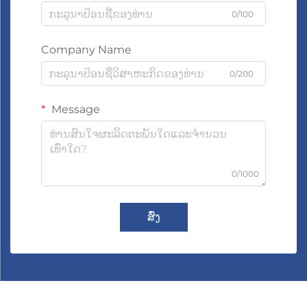
0/100
Company Name
0/200
Message
0/1000
ສົ່ງ