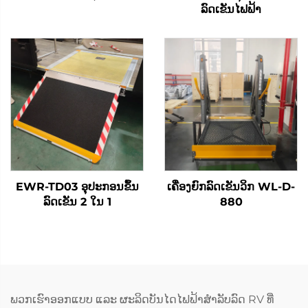
ລົດເຂັນໄຟຟ້າ
EWR-TD03 ອຸປະກອນຂຶ້ນ
ເຄື່ອງຍົກລົດເຂັນວິກ WL-D-
ລົດເຂັນ 2 ໃນ 1
880
ພວກເຮົາອອກແບບ ແລະ ຜະລິດບັນໄດໄຟຟ້າສຳລັບລົດ RV ທີ່