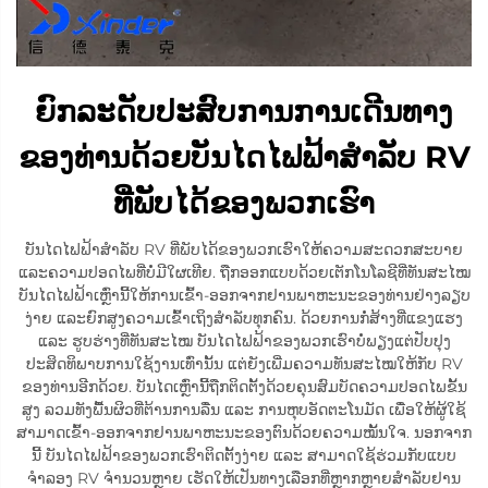
ຍົກລະດັບປະສົບການການເດີນທາງ
ຂອງທ່ານດ້ວຍບັນໄດໄຟຟ້າສຳລັບ RV
ທີ່ພັບໄດ້ຂອງພວກເຮົາ
ບັນໄດໄຟຟ້າສຳລັບ RV ທີ່ພັບໄດ້ຂອງພວກເຮົາໃຫ້ຄວາມສະດວກສະບາຍ
ແລະຄວາມປອດໄພທີ່ບໍ່ມີໃຜເທີຍ. ຖືກອອກແບບດ້ວຍເຕັກໂນໂລຊີທີ່ທັນສະໄໝ
ບັນໄດໄຟຟ້າເຫຼົ່ານີ້ໃຫ້ການເຂົ້າ-ອອກຈາກຢານພາຫະນະຂອງທ່ານຢ່າງລຽບ
ງ່າຍ ແລະຍົກສູງຄວາມເຂົ້າເຖິງສຳລັບທຸກຄົນ. ດ້ວຍການກໍ່ສ້າງທີ່ແຂງແຮງ
ແລະ ຮູບຮ່າງທີ່ທັນສະໄໝ ບັນໄດໄຟຟ້າຂອງພວກເຮົາບໍ່ພຽງແຕ່ປັບປຸງ
ປະສິດທິພາບການໃຊ້ງານເທົ່ານັ້ນ ແຕ່ຍັງເພີ່ມຄວາມທັນສະໄໝໃຫ້ກັບ RV
ຂອງທ່ານອີກດ້ວຍ. ບັນໄດເຫຼົ່ານີ້ຖືກຕິດຕັ້ງດ້ວຍຄຸນສົມບັດຄວາມປອດໄພຂັ້ນ
ສູງ ລວມທັງພື້ນຜິວທີ່ຕ້ານການລື່ນ ແລະ ການຫຸບອັດຕະໂນມັດ ເພື່ອໃຫ້ຜູ້ໃຊ້
ສາມາດເຂົ້າ-ອອກຈາກຢານພາຫະນະຂອງຕົນດ້ວຍຄວາມໝັ້ນໃຈ. ນອກຈາກ
ນີ້ ບັນໄດໄຟຟ້າຂອງພວກເຮົາຕິດຕັ້ງງ່າຍ ແລະ ສາມາດໃຊ້ຮ່ວມກັບແບບ
ຈຳລອງ RV ຈຳນວນຫຼາຍ ເຮັດໃຫ້ເປັນທາງເລືອກທີ່ຫຼາກຫຼາຍສຳລັບຢານ