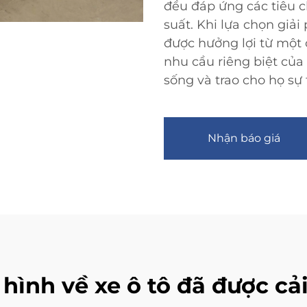
đều đáp ứng các tiêu c
suất. Khi lựa chọn giả
được hưởng lợi từ một 
nhu cầu riêng biệt của
sống và trao cho họ sự 
Nhận báo giá
hình về xe ô tô đã được cả