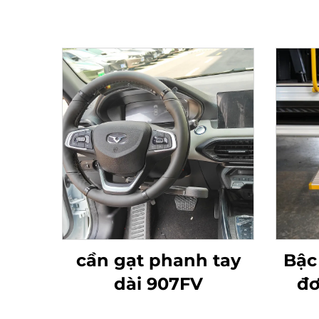
cần gạt phanh tay
Bậc
dài 907FV
đơ