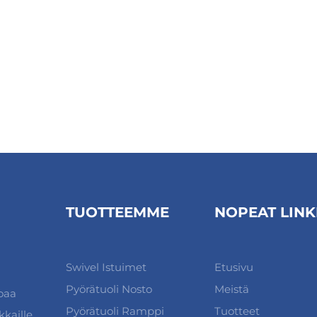
TUOTTEEMME
NOPEAT LINK
Swivel Istuimet
Etusivu
Pyörätuoli Nosto
Meistä
joaa
Pyörätuoli Ramppi
Tuotteet
kaille