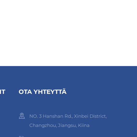
IT
OTA YHTEYTTÄ
NO. 3 Hanshan Rd., Xinbei District,
Changzhou, Jiangsu, Kiina