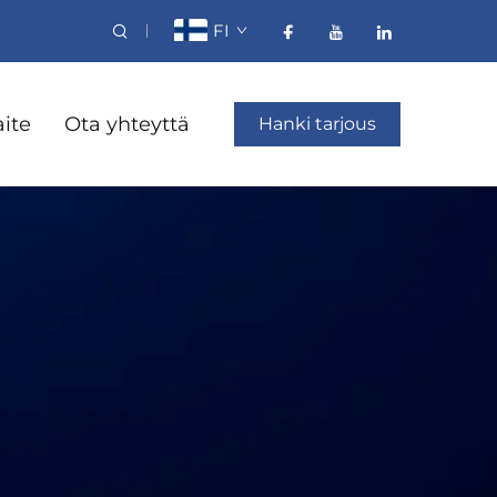
FI
aite
Ota yhteyttä
Hanki tarjous