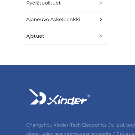
Pyörätuolituet
Ajoneuvo Askelpenkki
Ajotuet
Changzhou Xinder-Tech Electronics Co., Ltd. tar
ajoneuvojen saavutettavuusvarusteita OEM-asiak