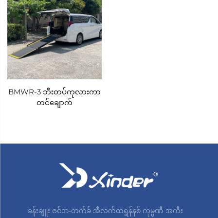
BMWR-3 ဘီးတပ်ကုလားကာ
တင်ချောက်
ခန်းချူး ဇင်ဒာ-တက်ခ် အီလက်ထရွန်နစ် ကုမ္ပဏီ အကီး