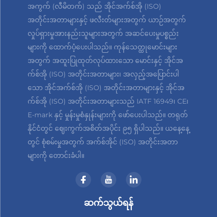
အကွက် (လီမိတက်) သည် အိုင်အက်စ်အို (ISO)
အတိုင်းအတာများနှင့် ဖလီးတ်များအတွက် ယာဉ်အတွက်
လှုပ်ရှားမှုအားနည်းသူများအတွက် အဆင်ပေးမှုပစ္စည်း
များကို ထောက်ပံ့ပေးပါသည်။ ကုန်သေတ္ထုမောင်းများ
အတွက် အထူးပြုထုတ်လုပ်ထားသော မောင်းနှင့် အိုင်အ
က်စ်အို (ISO) အတိုင်းအတာများ၊ အလှည့်အပြောင်းပါ
သော အိုင်အက်စ်အို (ISO) အတိုင်းအတာများနှင့် အိုင်အ
က်စ်အို (ISO) အတိုင်းအတာများသည် IATF 16949၊ CE၊
E-mark နှင့် မှုန်းမှုစံနှုန်းများကို ဖော်ပေးပါသည်။ တရုတ်
နိုင်ငံတွင် ဈေးကွက်အစိတ်အပိုင်း ၉၅ ရှိပါသည်။ ယနေ့နေ့
တွင် စုံစမ်းမှုအတွက် အက်စ်အိုင် (ISO) အတိုင်းအတာ
များကို တောင်းခံပါ။
ဆက်သွယ်ရန်