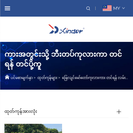
MY
ကားအတွင်းသို့ ဘီးတပ်ကုလားကာ တင်
ရန် တင်ပို့ကူ
ပင်မစာမျက်နှာ
>
ထုတ်ကုန်များ
>
ခြေလျင်မော်တော်ကုလားကား တင်ရန် လမ်းဖြောင့်
ထုတ်ကုန်အားလုံး