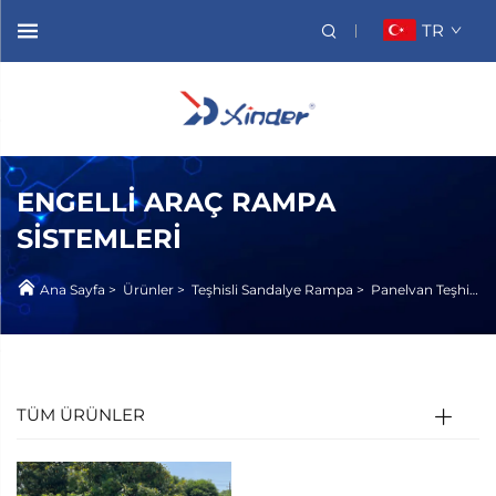
TR
ENGELLI ARAÇ RAMPA
SISTEMLERI
Ana Sayfa
>
Ürünler
>
Teşhisli Sandalye Rampa
>
Panelvan Teşhisli Sandalye Rampa
TÜM ÜRÜNLER