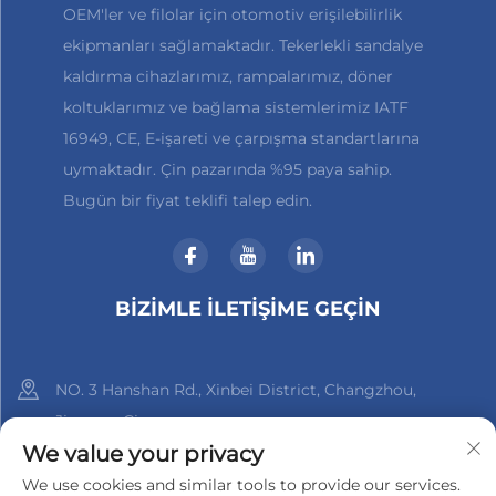
OEM'ler ve filolar için otomotiv erişilebilirlik
ekipmanları sağlamaktadır. Tekerlekli sandalye
kaldırma cihazlarımız, rampalarımız, döner
koltuklarımız ve bağlama sistemlerimiz IATF
16949, CE, E-işareti ve çarpışma standartlarına
uymaktadır. Çin pazarında %95 paya sahip.
Bugün bir fiyat teklifi talep edin.
BİZİMLE İLETİŞİME GEÇİN
NO. 3 Hanshan Rd., Xinbei District, Changzhou,
Jiangsu, Çin
We value your privacy
+86-18961288218
We use cookies and similar tools to provide our services.