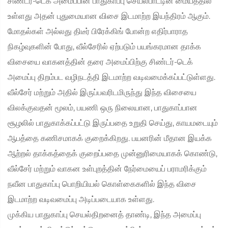
சிண்டர்-டெக் அமைப்பின் பாதுகாப்பு செயல்பாட்டின் மையத்தில்
உள்ளது அதன் புதுமையான விசை இடமாற்ற இயந்திரம் ஆகும்.
மோதல்கள் அல்லது திடீர் பிரேக்கிங் போன்ற எதிர்பாராத
நிகழ்வுகளின் போது, வீல்சேரில் ஏற்படும் பயங்கரமான தாக்க
விசையை வாகனத்தின் தரை அமைப்பிற்கு சிண்டர்-டெக்
அமைப்பு திறம்பட வழிநடத்தி இடமாற்ற வடிவமைக்கப்பட்டுள்ளது.
வீல்சேர் மற்றும் அதில் இருப்பவரிடமிருந்து இந்த விசையை
விலக்குவதன் மூலம், பயணி ஒரு நிலையான, பாதுகாப்பான
சூழலில் பாதுகாக்கப்பட்டு இருப்பதை உறுதி செய்து, காயமடையும்
ஆபத்தை கணிசமாகக் குறைக்கிறது. பயனரின் மீதான இயக்க
ஆற்றல் தாக்கத்தைக் குறைப்பதை முன்னுரிமையாகக் கொண்டு,
வீல்சேர் மற்றும் வாகன உள்புறத்தின் நேர்மையைப் பராமரிக்கும்
நவீன பாதுகாப்பு பொறியியல் கொள்கைகளில் இந்த விசை
இடமாற்ற வடிவமைப்பு அடிப்படையாக உள்ளது.
முக்கிய பாதுகாப்பு செயல்திறனைத் தாண்டி, இந்த அமைப்பு