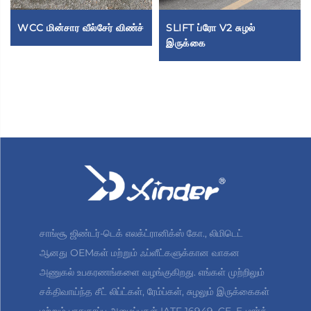
WCC மின்சார வீல்சேர் விண்ச்
SLIFT ப்ரோ V2 சுழல்
இருக்கை
சாங்சூ ஜிண்டர்-டெக் எலக்ட்ரானிக்ஸ் கோ., லிமிடெட்
ஆனது OEMகள் மற்றும் ஃப்ளீட்களுக்கான வாகன
அணுகல் உபகரணங்களை வழங்குகிறது. எங்கள் முற்றிலும்
சக்திவாய்ந்த சீட் லிப்ட்கள், ரேம்ப்கள், சுழலும் இருக்கைகள்
மற்றும் பாதுகாப்பு அமைப்புகள் IATF 16949, CE, E-மார்க்