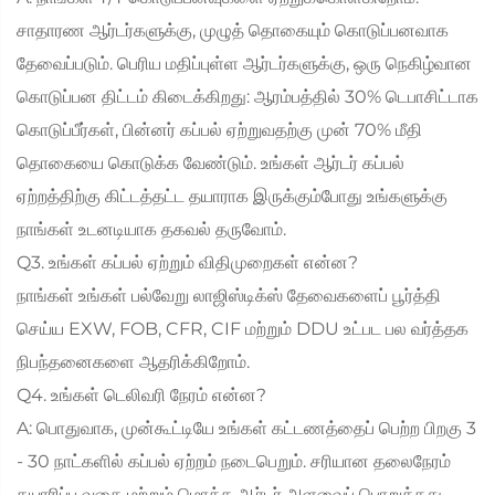
சாதாரண ஆர்டர்களுக்கு, முழுத் தொகையும் கொடுப்பனவாக
தேவைப்படும். பெரிய மதிப்புள்ள ஆர்டர்களுக்கு, ஒரு நெகிழ்வான
கொடுப்பன திட்டம் கிடைக்கிறது: ஆரம்பத்தில் 30% டெபாசிட்டாக
கொடுப்பீர்கள், பின்னர் கப்பல் ஏற்றுவதற்கு முன் 70% மீதி
தொகையை கொடுக்க வேண்டும். உங்கள் ஆர்டர் கப்பல்
ஏற்றத்திற்கு கிட்டத்தட்ட தயாராக இருக்கும்போது உங்களுக்கு
நாங்கள் உடனடியாக தகவல் தருவோம்.
Q3. உங்கள் கப்பல் ஏற்றும் விதிமுறைகள் என்ன?
நாங்கள் உங்கள் பல்வேறு லாஜிஸ்டிக்ஸ் தேவைகளைப் பூர்த்தி
செய்ய EXW, FOB, CFR, CIF மற்றும் DDU உட்பட பல வர்த்தக
நிபந்தனைகளை ஆதரிக்கிறோம்.
Q4. உங்கள் டெலிவரி நேரம் என்ன?
A: பொதுவாக, முன்கூட்டியே உங்கள் கட்டணத்தைப் பெற்ற பிறகு 3
- 30 நாட்களில் கப்பல் ஏற்றம் நடைபெறும். சரியான தலைநேரம்
தயாரிப்பு வகை மற்றும் மொத்த ஆர்டர் அளவைப் பொறுத்தது.