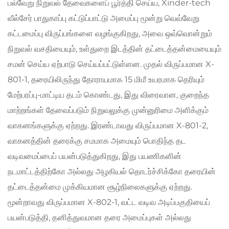
பல்வேறு நிறுவல் தேவைகளைப் பூர்த்தி செய்ய, Xinder-tech
வீல்சேர் பாதுகாப்பு கட்டுப்பாட்டு அமைப்பு மூன்று வெவ்வேறு
கட்டமைப்பு விருப்பங்களை வழங்குகிறது, அவை ஒவ்வொன்றும்
நிறுவல் வசதியையும், உள்துறை இடத்தின் தட்டைத்தன்மையையும்
சமன் செய்ய ஏற்பாடு செய்யப்பட்டுள்ளன. முதல் விருப்பமான X-
801-1, தரையிலிருந்து தோராயமாக 15 மிமீ உயரமாக தெரியும்
மேற்பரப்பு-மாட்டிய தடம் கொண்டது, இது விரைவான, குறைந்த
மாற்றங்கள் தேவைப்படும் நிறுவலுக்கு முன்னுரிமை அளிக்கும்
வாகனங்களுக்கு ஏற்றது. இரண்டாவது விருப்பமான X-801-2,
வாகனத்தின் தரைக்கு சமமாக அமையும் பொதிந்த தட
வடிவமைப்பைப் பயன்படுத்துகிறது, இது பயணிகளின்
நடமாட்டத்திற்கோ அல்லது அழகியல் தொடர்ச்சிக்கோ தரையின்
தட்டைத்தன்மை முக்கியமான சூழ்நிலைகளுக்கு ஏற்றது.
மூன்றாவது விருப்பமான X-802-1, வட்ட வடிவ அடிப்பகுதியைப்
பயன்படுத்தி, தனித்துவமான தரை அமைப்புகள் அல்லது