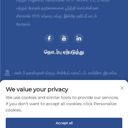
மற்றும் மோதல் தரநிலைகளை பூர்த்தி செய்கின்றன.
சீனாவில் 95% சந்தை பங்கு. இன்றே மதிப்பீட்டைக்
கோரவும்.
தொடர்பு ஏற்படுத்து
எண் 3 ஹான்ஷான் தெரு, சின்பேய் மாவட்டம், சாங்சோ, ஜியாங்சு,
சீனா
We value your privacy
+86-18961288218
We use cookies and similar tools to provide our services.
If you don't want to accept all cookies, click Personalize
[email protected]
cookies.
Accept all
சாங்சோ Xinder-Tech எலக்ட்ரானிக்ஸ் கோ., லிமிடெட் உரிமை © 2025