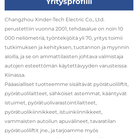
Yritysprofiili
Changzhou Xinder-Tech Electric Co., Ltd.
perustettiin vuonna 2001, tehdasalue on noin 10
000 neliömetriä, työntekijöitä yli 70, yritys toimii
tutkimuksen ja kehityksen, tuotannon ja myynnin
aloilla, ja se on ammattilaisten johtava valmistaja
autojen esteettömän käytettävyyden varusteissa
Kiinassa.
Pääasialliset tuotteemme sisältävät pyörätuoliliftit,
pyörätuolilaitteet, sähköiset astemmat, kääntyvät
istuimet, pyörätuolivarastointilaitteet,
pyörätuolikiinnikkeet, istuinkiinnikkeet,
vammaisten autoilun apuvälineet, tavaratilan
pyörätuoliliftit jne., ja tarjoamme myös