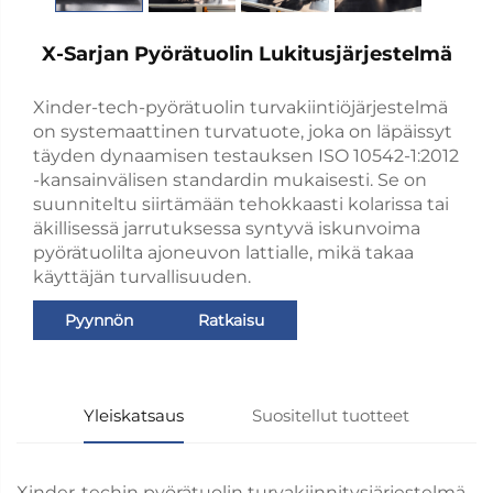
X-Sarjan Pyörätuolin Lukitusjärjestelmä
Xinder-tech-pyörätuolin turvakiintiöjärjestelmä
on systemaattinen turvatuote, joka on läpäissyt
täyden dynaamisen testauksen ISO 10542-1:2012
-kansainvälisen standardin mukaisesti. Se on
suunniteltu siirtämään tehokkaasti kolarissa tai
äkillisessä jarrutuksessa syntyvä iskunvoima
pyörätuolilta ajoneuvon lattialle, mikä takaa
käyttäjän turvallisuuden.
Pyynnön
Ratkaisu
lähettäminen
Yleiskatsaus
Suositellut tuotteet
Xinder-techin pyörätuolin turvakiinnitysjärjestelmä