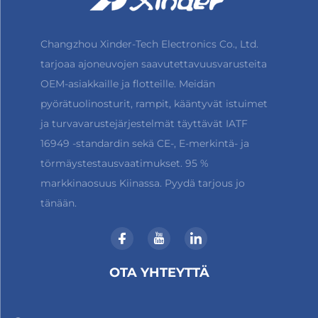
Changzhou Xinder-Tech Electronics Co., Ltd.
tarjoaa ajoneuvojen saavutettavuusvarusteita
OEM-asiakkaille ja flotteille. Meidän
pyörätuolinosturit, rampit, kääntyvät istuimet
ja turvavarustejärjestelmät täyttävät IATF
16949 -standardin sekä CE-, E-merkintä- ja
törmäystestausvaatimukset. 95 %
markkinaosuus Kiinassa. Pyydä tarjous jo
tänään.
OTA YHTEYTTÄ