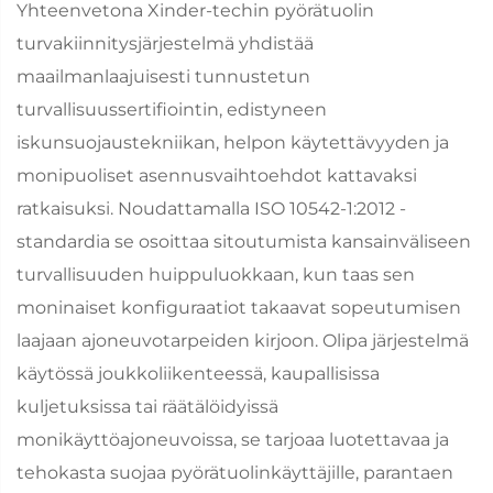
Yhteenvetona Xinder-techin pyörätuolin
turvakiinnitysjärjestelmä yhdistää
maailmanlaajuisesti tunnustetun
turvallisuussertifiointin, edistyneen
iskunsuojaustekniikan, helpon käytettävyyden ja
monipuoliset asennusvaihtoehdot kattavaksi
ratkaisuksi. Noudattamalla ISO 10542-1:2012 -
standardia se osoittaa sitoutumista kansainväliseen
turvallisuuden huippuluokkaan, kun taas sen
moninaiset konfiguraatiot takaavat sopeutumisen
laajaan ajoneuvotarpeiden kirjoon. Olipa järjestelmä
käytössä joukkoliikenteessä, kaupallisissa
kuljetuksissa tai räätälöidyissä
monikäyttöajoneuvoissa, se tarjoaa luotettavaa ja
tehokasta suojaa pyörätuolinkäyttäjille, parantaen