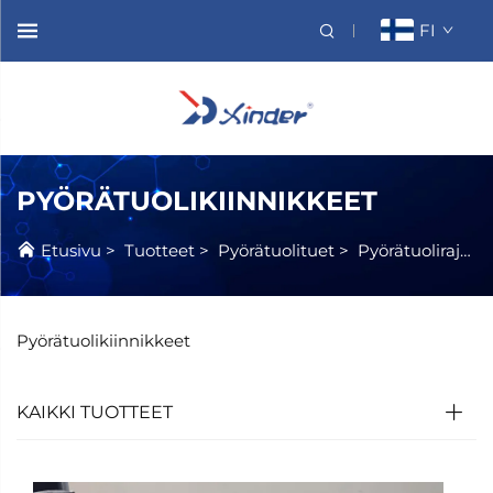
FI
PYÖRÄTUOLIKIINNIKKEET
Etusivu
>
Tuotteet
>
Pyörätuolituet
>
Pyörätuolirajoitteet
Pyörätuolikiinnikkeet
KAIKKI TUOTTEET