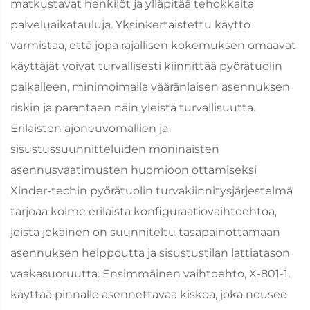
matkustavat henkilöt ja ylläpitää tehokkaita
palveluaikatauluja. Yksinkertaistettu käyttö
varmistaa, että jopa rajallisen kokemuksen omaavat
käyttäjät voivat turvallisesti kiinnittää pyörätuolin
paikalleen, minimoimalla vääränlaisen asennuksen
riskin ja parantaen näin yleistä turvallisuutta.
Erilaisten ajoneuvomallien ja
sisustussuunnitteluiden moninaisten
asennusvaatimusten huomioon ottamiseksi
Xinder-techin pyörätuolin turvakiinnitysjärjestelmä
tarjoaa kolme erilaista konfiguraatiovaihtoehtoa,
joista jokainen on suunniteltu tasapainottamaan
asennuksen helppoutta ja sisustustilan lattiatason
vaakasuoruutta. Ensimmäinen vaihtoehto, X-801-1,
käyttää pinnalle asennettavaa kiskoa, joka nousee