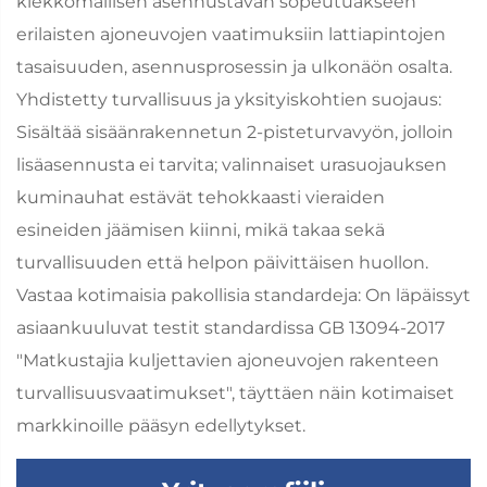
kiekkomallisen asennustavan sopeutuakseen
erilaisten ajoneuvojen vaatimuksiin lattiapintojen
tasaisuuden, asennusprosessin ja ulkonäön osalta.
Yhdistetty turvallisuus ja yksityiskohtien suojaus:
Sisältää sisäänrakennetun 2-pisteturvavyön, jolloin
lisäasennusta ei tarvita; valinnaiset urasuojauksen
kuminauhat estävät tehokkaasti vieraiden
esineiden jäämisen kiinni, mikä takaa sekä
turvallisuuden että helpon päivittäisen huollon.
Vastaa kotimaisia pakollisia standardeja: On läpäissyt
asiaankuuluvat testit standardissa GB 13094-2017
"Matkustajia kuljettavien ajoneuvojen rakenteen
turvallisuusvaatimukset", täyttäen näin kotimaiset
markkinoille pääsyn edellytykset.