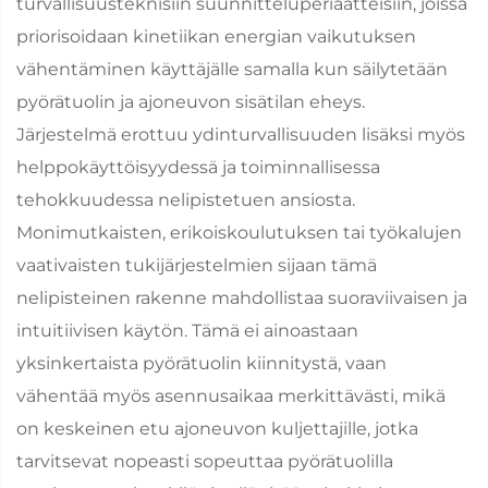
turvallisuusteknisiin suunnitteluperiaatteisiin, joissa
priorisoidaan kinetiikan energian vaikutuksen
vähentäminen käyttäjälle samalla kun säilytetään
pyörätuolin ja ajoneuvon sisätilan eheys.
Järjestelmä erottuu ydinturvallisuuden lisäksi myös
helppokäyttöisyydessä ja toiminnallisessa
tehokkuudessa nelipistetuen ansiosta.
Monimutkaisten, erikoiskoulutuksen tai työkalujen
vaativaisten tukijärjestelmien sijaan tämä
nelipisteinen rakenne mahdollistaa suoraviivaisen ja
intuitiivisen käytön. Tämä ei ainoastaan
yksinkertaista pyörätuolin kiinnitystä, vaan
vähentää myös asennusaikaa merkittävästi, mikä
on keskeinen etu ajoneuvon kuljettajille, jotka
tarvitsevat nopeasti sopeuttaa pyörätuolilla