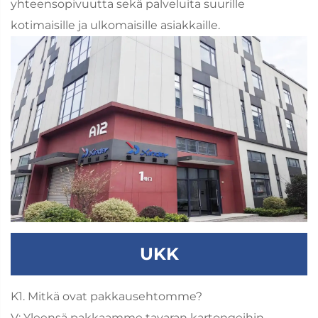
yhteensopivuutta sekä palveluita suurille
kotimaisille ja ulkomaisille asiakkaille.
UKK
K1. Mitkä ovat pakkausehtomme?
V: Yleensä pakkaamme tavaran kartongeihin,