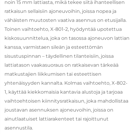
noin 15 mm lattiasta, mikä tekee siitä ihanteellisen
ratkaisun sellaisiin ajoneuvoihin, joissa nopea ja
vähäisten muutosten vaativa asennus on etusijalla.
Toinen vaihtoehto, X-801-2, hyödyntää upotettua
kiskosuunnittelua, joka on tasossa ajoneuvon lattian
kanssa, varmistaen sileän ja esteettömän
sisustuspinnan – täydellinen tilanteisiin, joissa
lattiatason vaakasuoraus on ratkaisevan tärkeää
matkustajien liikkumisen tai esteettisen
yhtenäisyyden kannalta. Kolmas vaihtoehto, X-802-
1, käyttää kiekkomaisia kantavia alustoja ja tarjoaa
vaihtoehtoisen kiinnitysratkaisun, joka mahdollistaa
joustavan asennuksen ajoneuvoihin, joissa on
ainutlaatuiset lattiarakenteet tai rajoittunut
asennustila.