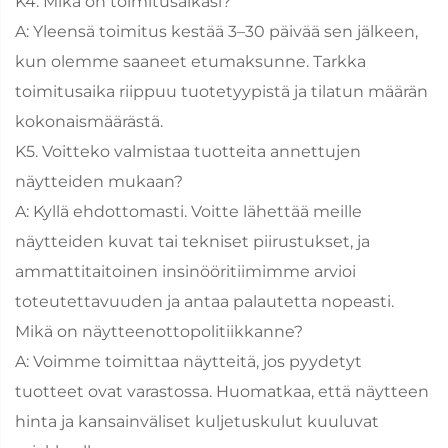
K4. Mikä on toimitusaikasi?
A: Yleensä toimitus kestää 3–30 päivää sen jälkeen,
kun olemme saaneet etumaksunne. Tarkka
toimitusaika riippuu tuotetyypistä ja tilatun määrän
kokonaismäärästä.
K5. Voitteko valmistaa tuotteita annettujen
näytteiden mukaan?
A: Kyllä ehdottomasti. Voitte lähettää meille
näytteiden kuvat tai tekniset piirustukset, ja
ammattitaitoinen insinööritiimimme arvioi
toteutettavuuden ja antaa palautetta nopeasti.
Mikä on näytteenottopolitiikkanne?
A: Voimme toimittaa näytteitä, jos pyydetyt
tuotteet ovat varastossa. Huomatkaa, että näytteen
hinta ja kansainväliset kuljetuskulut kuuluvat