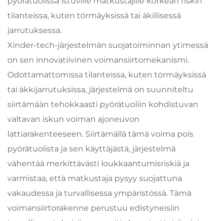
pyörätuolissa istuville matkustajille korkean riskin
tilanteissa, kuten törmäyksissä tai äkillisessä
jarrutuksessa.
Xinder-tech-järjestelmän suojatoiminnan ytimessä
on sen innovatiivinen voimansiirtomekanismi.
Odottamattomissa tilanteissa, kuten törmäyksissä
tai äkkijarrutuksissa, järjestelmä on suunniteltu
siirtämään tehokkaasti pyörätuoliin kohdistuvan
valtavan iskun voiman ajoneuvon
lattiarakenteeseen. Siirtämällä tämä voima pois
pyörätuolista ja sen käyttäjästä, järjestelmä
vähentää merkittävästi loukkaantumisriskiä ja
varmistaa, että matkustaja pysyy suojattuna
vakaudessa ja turvallisessa ympäristössä. Tämä
voimansiirtorakenne perustuu edistyneisiin