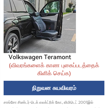
(விவரங்களைக் காண புகைப்படத்தைக்
கிளிக் செய்க)
நிறுவன சுயவிவரம்
சாங்சோ சிண்டர்-டெக் எலக்ட்ரிக் கோ., லிமிடெட் 2001இல்