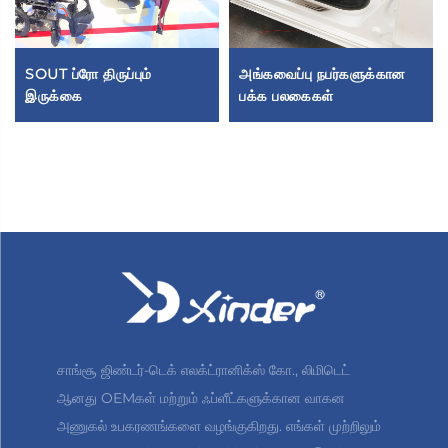
SOUT ப்ரோ திருப்பும்
அங்கவைப்பு நபர்களுக்கான
இருக்கை
பக்க பலகைகள்
சாங்சூ ஜிண்டர்-டெக் எலக்ட்ரானிக்ஸ் கோ., லிமிடெட்
ஆனது OEMகள் மற்றும் ஃப்ளீட்களுக்கான வாகன
அணுகல் உபகரணங்களை வழங்குகிறது. எங்கள் முற்றிலும்