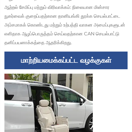
ஆற்றல் சேமிப்பு மற்றும் விரிவாக்கம்: நிலையான மின்சார
நுகர்வைக் குறைப்பதற்கான தானியங்கி தூக்க செயல்பாட்டை
அம்சமாகக் கொண்டது மற்றும் உற்பத்தி வாகன அமைப்புகளுடன்
எளிதாக ஆழப்பொருத்தம் செய்வதற்கான CAN செயல்பாட்டு
தனிப்பயனாக்கத்தை ஆதரிக்கிறது.
மாற்றியமைக்கப்பட்ட வழக்குகள்