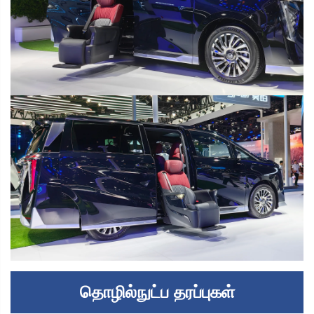
தொழில்நுட்ப தரப்புகள்