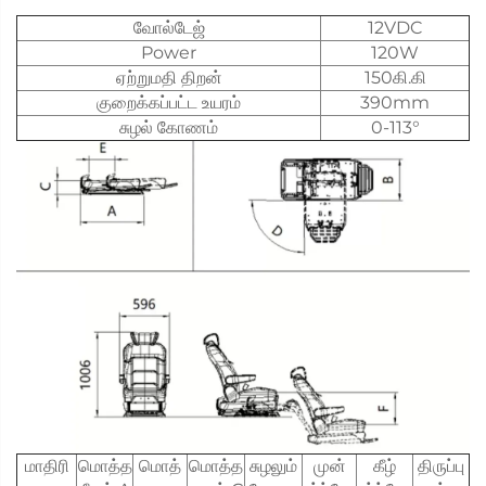
வோல்டேஜ்
12VDC
Power
120W
ஏற்றுமதி திறன்
150கி.கி
குறைக்கப்பட்ட உயரம்
390mm
சுழல் கோணம்
0-113°
மாதிரி
மொத்த
மொத்
மொத்த
சுழலும்
முன்
கீழ்
திருப்பு