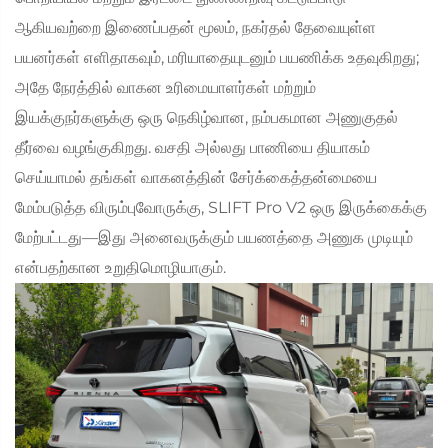
ஆகியவற்றை இணைப்பதன் மூலம், நகர்தல் தேவையுள்ள
பயனர்கள் எளிதாகவும், மரியாதையுடனும் பயணிக்க உதவுகிறது;
அதே நேரத்தில் வாகன உரிமையாளர்கள் மற்றும்
இயக்குநர்களுக்கு ஒரு நெகிழ்வான, நம்பகமான அணுகுதல்
தீர்வை வழங்குகிறது. வசதி அல்லது பாணியை தியாகம்
செய்யாமல் தங்கள் வாகனத்தின் சேர்க்கைத்தன்மையை
மேம்படுத்த விரும்புவோருக்கு, SLIFT Pro V2 ஒரு இருக்கைக்கு
மேற்பட்டது—இது அனைவருக்கும் பயணத்தை அணுக முடியும்
என்பதற்கான உறுதிமொழியாகும்.