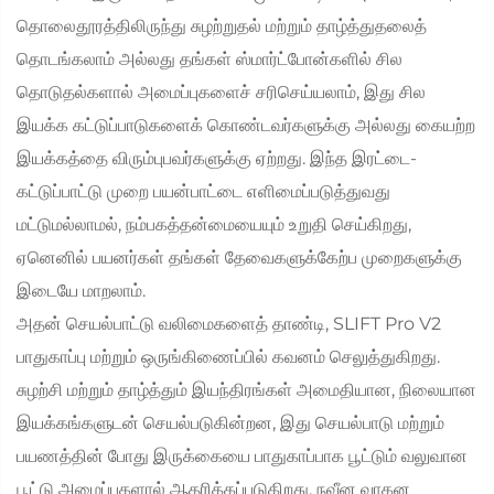
தொலைதூரத்திலிருந்து சுழற்றுதல் மற்றும் தாழ்த்துதலைத்
தொடங்கலாம் அல்லது தங்கள் ஸ்மார்ட்போன்களில் சில
தொடுதல்களால் அமைப்புகளைச் சரிசெய்யலாம், இது சில
இயக்க கட்டுப்பாடுகளைக் கொண்டவர்களுக்கு அல்லது கையற்ற
இயக்கத்தை விரும்புபவர்களுக்கு ஏற்றது. இந்த இரட்டை-
கட்டுப்பாட்டு முறை பயன்பாட்டை எளிமைப்படுத்துவது
மட்டுமல்லாமல், நம்பகத்தன்மையையும் உறுதி செய்கிறது,
ஏனெனில் பயனர்கள் தங்கள் தேவைகளுக்கேற்ப முறைகளுக்கு
இடையே மாறலாம்.
அதன் செயல்பாட்டு வலிமைகளைத் தாண்டி, SLIFT Pro V2
பாதுகாப்பு மற்றும் ஒருங்கிணைப்பில் கவனம் செலுத்துகிறது.
சுழற்சி மற்றும் தாழ்த்தும் இயந்திரங்கள் அமைதியான, நிலையான
இயக்கங்களுடன் செயல்படுகின்றன, இது செயல்பாடு மற்றும்
பயணத்தின் போது இருக்கையை பாதுகாப்பாக பூட்டும் வலுவான
பூட்டு அமைப்புகளால் ஆதரிக்கப்படுகிறது. நவீன வாகன