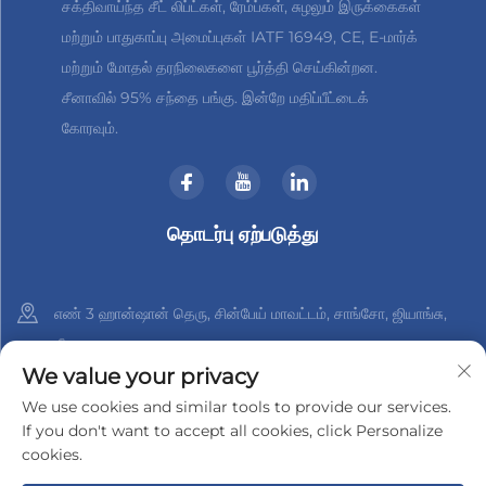
சக்திவாய்ந்த சீட் லிப்ட்கள், ரேம்ப்கள், சுழலும் இருக்கைகள்
மற்றும் பாதுகாப்பு அமைப்புகள் IATF 16949, CE, E-மார்க்
மற்றும் மோதல் தரநிலைகளை பூர்த்தி செய்கின்றன.
சீனாவில் 95% சந்தை பங்கு. இன்றே மதிப்பீட்டைக்
கோரவும்.
தொடர்பு ஏற்படுத்து
எண் 3 ஹான்ஷான் தெரு, சின்பேய் மாவட்டம், சாங்சோ, ஜியாங்சு,
சீனா
We value your privacy
+86-18961288218
We use cookies and similar tools to provide our services.
If you don't want to accept all cookies, click Personalize
[email protected]
cookies.