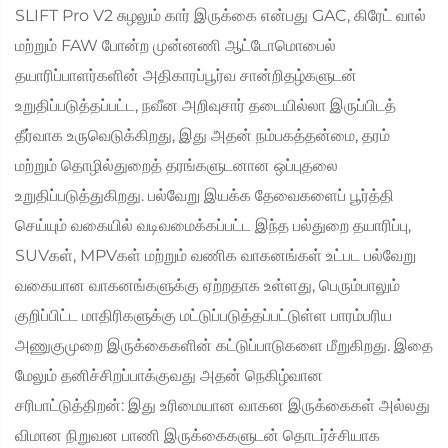
SLIFT Pro V2 சுழலும் கார் இருக்கை என்பது GAC, கிரேட் வால்
மற்றும் FAW போன்ற முன்னணி ஆட்டோமொபைல்
தயாரிப்பாளர்களின் அதிகாரப்பூர்வ சான்றிதழ்களுடன்
உறுதிப்படுத்தப்பட்ட, நவீன அறிவுசார் தடையில்லா இருப்பிடத்
தீர்வாக உருவெடுக்கிறது, இது அதன் நம்பகத்தன்மை, தரம்
மற்றும் தொழில்துறைத் தரங்களுடனான ஒப்புதலை
உறுதிப்படுத்துகிறது. பல்வேறு இயக்க தேவைகளைப் பூர்த்தி
செய்யும் வகையில் வடிவமைக்கப்பட்ட இந்த பல்துறை தயாரிப்பு,
SUVகள், MPVகள் மற்றும் வணிக வாகனங்கள் உட்பட பல்வேறு
வகையான வாகனங்களுக்கு ஏற்றதாக உள்ளது, பெரும்பாலும்
குறிப்பிட்ட மாதிரிகளுக்கு மட்டுப்படுத்தப்பட்டுள்ள பாரம்பரிய
அணுகுமுறை இருக்கைகளின் கட்டுப்பாடுகளை மீறுகிறது. இதை
மேலும் தனிச்சிறப்பாக்குவது அதன் நெகிழ்வான
சரிபாட்டுத்திறன்: இது உரிமையான வாகன இருக்கைகள் அல்லது
விமான நிறுவன பாணி இருக்கைகளுடன் தொடர்ச்சியாக