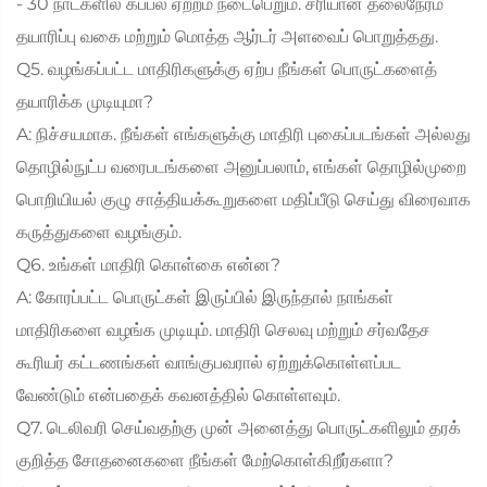
- 30 நாட்களில் கப்பல் ஏற்றம் நடைபெறும். சரியான தலைநேரம்
தயாரிப்பு வகை மற்றும் மொத்த ஆர்டர் அளவைப் பொறுத்தது.
Q5. வழங்கப்பட்ட மாதிரிகளுக்கு ஏற்ப நீங்கள் பொருட்களைத்
தயாரிக்க முடியுமா?
A: நிச்சயமாக. நீங்கள் எங்களுக்கு மாதிரி புகைப்படங்கள் அல்லது
தொழில்நுட்ப வரைபடங்களை அனுப்பலாம், எங்கள் தொழில்முறை
பொறியியல் குழு சாத்தியக்கூறுகளை மதிப்பீடு செய்து விரைவாக
கருத்துகளை வழங்கும்.
Q6. உங்கள் மாதிரி கொள்கை என்ன?
A: கோரப்பட்ட பொருட்கள் இருப்பில் இருந்தால் நாங்கள்
மாதிரிகளை வழங்க முடியும். மாதிரி செலவு மற்றும் சர்வதேச
கூரியர் கட்டணங்கள் வாங்குபவரால் ஏற்றுக்கொள்ளப்பட
வேண்டும் என்பதைக் கவனத்தில் கொள்ளவும்.
Q7. டெலிவரி செய்வதற்கு முன் அனைத்து பொருட்களிலும் தரக்
குறித்த சோதனைகளை நீங்கள் மேற்கொள்கிறீர்களா?