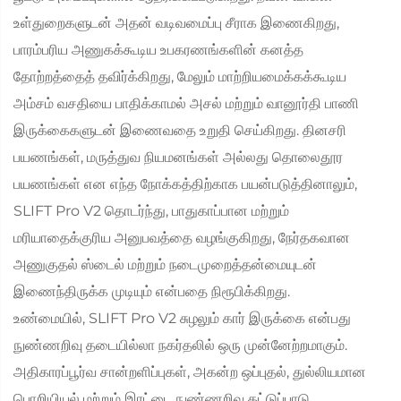
உள்துறைகளுடன் அதன் வடிவமைப்பு சீராக இணைகிறது,
பாரம்பரிய அணுகக்கூடிய உபகரணங்களின் கனத்த
தோற்றத்தைத் தவிர்க்கிறது, மேலும் மாற்றியமைக்கக்கூடிய
அம்சம் வசதியை பாதிக்காமல் அசல் மற்றும் வானூர்தி பாணி
இருக்கைகளுடன் இணைவதை உறுதி செய்கிறது. தினசரி
பயணங்கள், மருத்துவ நியமனங்கள் அல்லது தொலைதூர
பயணங்கள் என எந்த நோக்கத்திற்காக பயன்படுத்தினாலும்,
SLIFT Pro V2 தொடர்ந்து, பாதுகாப்பான மற்றும்
மரியாதைக்குரிய அனுபவத்தை வழங்குகிறது, நேர்தகவான
அணுகுதல் ஸ்டைல் மற்றும் நடைமுறைத்தன்மையுடன்
இணைந்திருக்க முடியும் என்பதை நிரூபிக்கிறது.
உண்மையில், SLIFT Pro V2 சுழலும் கார் இருக்கை என்பது
நுண்ணறிவு தடையில்லா நகர்தலில் ஒரு முன்னேற்றமாகும்.
அதிகாரப்பூர்வ சான்றளிப்புகள், அகன்ற ஒப்புதல், துல்லியமான
பொறியியல் மற்றும் இரட்டை நுண்ணறிவு கட்டுப்பாடு