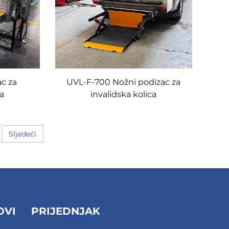
c za
UVL-F-700 Nožni podizac za
ca
invalidska kolica
Sljedeći
OVI
PRIJEDNJAK