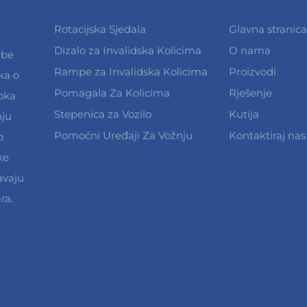
Rotacijska Sjedala
Glavna stranica
Dizalo za Invalidska Kolicima
O nama
dbe
Rampe za Invalidska Kolicima
Proizvodi
ka o
Pomagala Za Kolicima
Rješenje
pka
Stepenica za Vozilo
Kutija
nju
Pomoćni Uređaji Za Vožnju
Kontaktiraj nas
o
ke
avaju
ra.
.