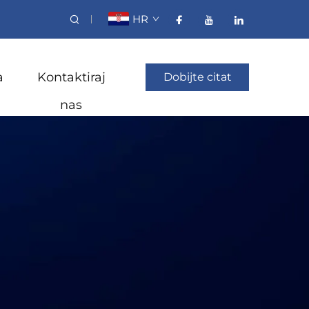
HR
a
Kontaktiraj
Dobijte citat
nas