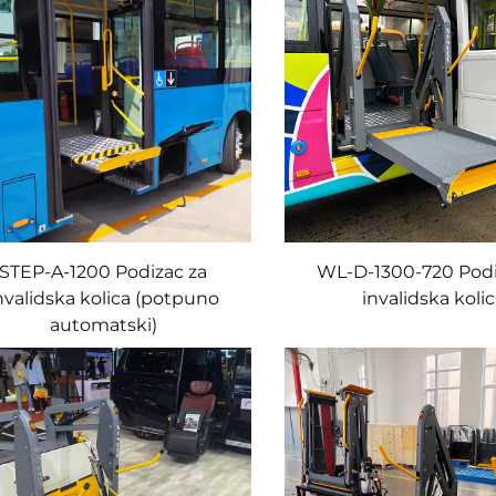
STEP-A-1200 Podizac za
WL-D-1300-720 Podi
nvalidska kolica (potpuno
invalidska koli
automatski)