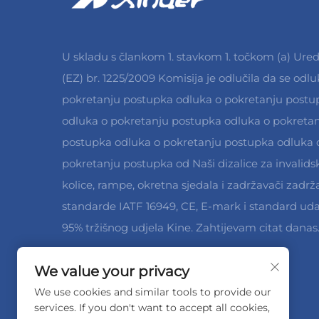
U skladu s člankom 1. stavkom 1. točkom (a) Ure
(EZ) br. 1225/2009 Komisija je odlučila da se odlu
pokretanju postupka odluka o pokretanju postu
odluka o pokretanju postupka odluka o pokreta
postupka odluka o pokretanju postupka odluka 
pokretanju postupka od Naši dizalice za invalids
kolice, rampe, okretna sjedala i zadržavači zadrž
standarde IATF 16949, CE, E-mark i standard uda
95% tržišnog udjela Kine. Zahtijevam citat danas
We value your privacy
We use cookies and similar tools to provide our
services. If you don't want to accept all cookies,