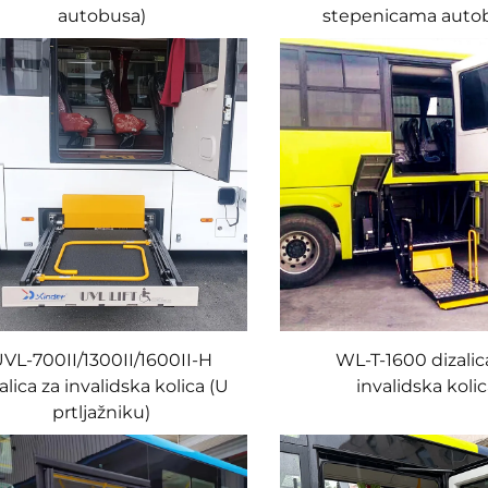
autobusa)
stepenicama auto
VL-700II/1300II/1600II-H
WL-T-1600 dizalic
alica za invalidska kolica (U
invalidska koli
prtljažniku)