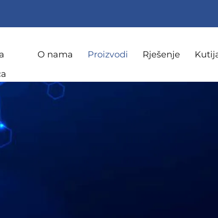
a
O nama
Proizvodi
Rješenje
Kutij
ca