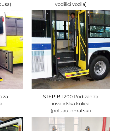
busa)
vodilici vozila)
a za
STEP-B-1200 Podizac za
ca
invalidska kolica
(poluautomatski)