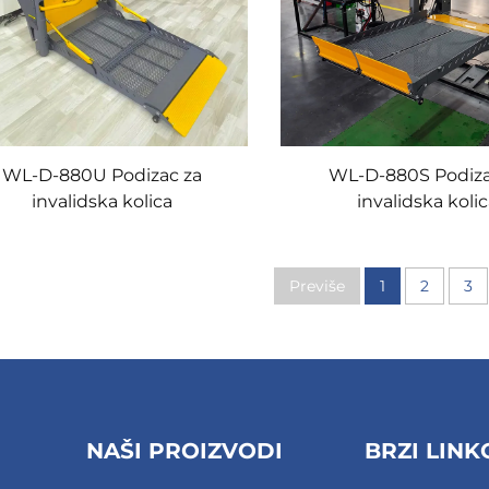
WL-D-880U Podizac za
WL-D-880S Podiza
invalidska kolica
invalidska koli
Previše
1
2
3
NAŠI PROIZVODI
BRZI LINK