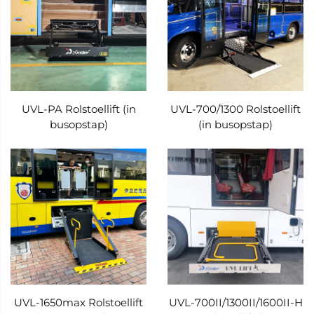
UVL-PA Rolstoellift (in
UVL-700/1300 Rolstoellift
busopstap)
(in busopstap)
UVL-1650max Rolstoellift
UVL-700II/1300II/1600II-H