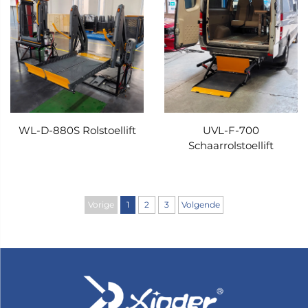
WL-D-880S Rolstoellift
UVL-F-700
Schaarrolstoellift
Vorige
1
2
3
Volgende