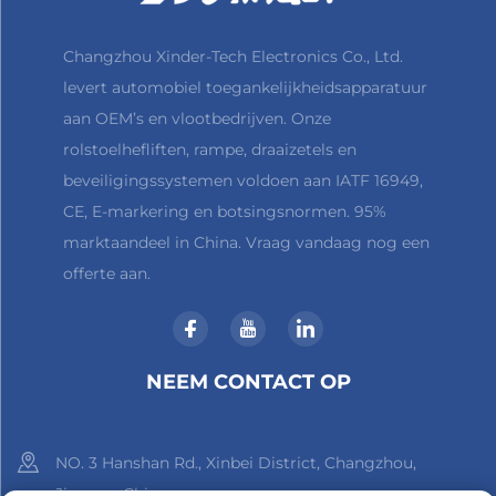
Changzhou Xinder-Tech Electronics Co., Ltd.
levert automobiel toegankelijkheidsapparatuur
aan OEM’s en vlootbedrijven. Onze
rolstoelhefliften, rampe, draaizetels en
beveiligingssystemen voldoen aan IATF 16949,
CE, E-markering en botsingsnormen. 95%
marktaandeel in China. Vraag vandaag nog een
offerte aan.
NEEM CONTACT OP
NO. 3 Hanshan Rd., Xinbei District, Changzhou,
Jiangsu, China