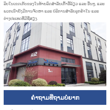
ລິບໃນເຂດເກັບຂອງໃນທ້າຍລົດສຳລັບເກົ້າອີ້ລ້ຽວ ແລະ ອື່ນໆ, ແລະ
ພວກເຮົາຍັງມີການຈັດຫາ ແລະ ບໍລິການສຳລັບລູກຄ້າໃນ ແລະ
ຕ່າງປະເທດທີ່ມີຊື່ສຽງ.
ຄຳຖາມທີ່ຖາມບໍ່ຍາກ