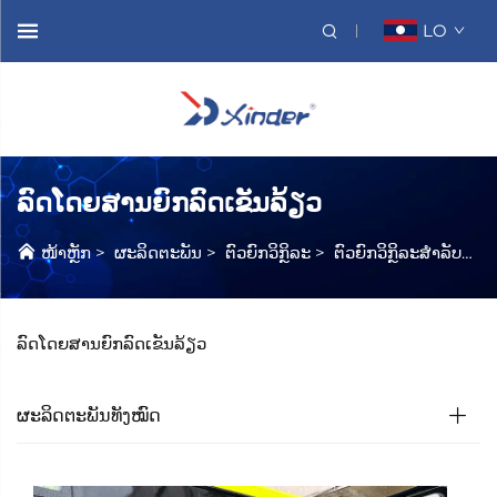
LO
ລົດໂດຍສານຍົກລົດເຂັນລ້ຽວ
ໜ້າຫຼັກ
>
ຜະລິດຕະພັນ
>
ຕົວຍົກວິກຼິລະ
>
ຕົວຍົກວິກຼິລະສຳລັບລົດໂດຍສານ
ລົດໂດຍສານຍົກລົດເຂັນລ້ຽວ
ຜະລິດຕະພັນທັງໝົດ