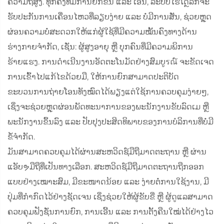
ຄວາມຖີ່ສູງ. ທຸກຄັ້ງທີ່ມີການຍົກຂຶ້ນ ແລະ ເອີ້ນ, ລະບົບໄຮໂດຼລິກຈະ
ຮັບປະກັນການເຄື່ອນໄຫວທີ່ລຽບງ່າຍ ແລະ ບໍ່ມີການສັ່ນ, ຊ່ວຍຫຼຸດ
ຜ່ອນຄວາມບໍ່ສະດວກໃຫ້ແກ່ຜູ້ໃຊ້ທີ່ມີຄວາມໝັ້ນຄົງທາງດ້ານ
ຮ່າງກາຍຈຳກັດ, ເຊັ່ນ: ຜູ້ສູງອາຍຸ ຫຼື ບຸກຄົນທີ່ມີຄວາມພິການ
ຮ້າຍແຮງ. ການດຳເນີນງານອັດຕະໂນມັດຢ່າງສົມບູรณ໌ ຈະຂັດເຈດ
ການເຂົ້າໄປແກ້ໄຂດ້ວຍມື, ໃຫ້ການຍົກສາມາດປະຕິບັດ
ຂະບວນການຖ່າຍໂອນທັງໝົດໄດ້ພຽງແຕ່ໃຊ້ການຄວບຄຸມງ່າຍໆ,
ເຊິ່ງຈະຊ່ວຍຫຼຸດຜ່ອນພັດທະນາການຂອງພະນັກງານຂັບລົດເມ ຫຼື
ພະນັກງານຂຶ້ນລົງ ແລະ ປັບປຸງປະສິດທິພາບຂອງການບໍລິການທີ່ບໍ່ມີ
ຂໍ້ຈຳກັດ.
ມັນສາມາດຄວບຄຸມໄດ້ຜ່ານສະຫວິດຊ໌ມືຖືມາດຕະຖານ ຫຼື ຜ່ານ
ແອັບຯມືຖືທີ່ເປັນທາງເລືອກ. ສະຫວິດຊ໌ມືຖືມາດຕະຖານຖືກອອກ
ແບບຢ່າງເໝາະສົມ, ມີຂະໜາດນ້ອຍ ແລະ ງ່າຍຕໍ່ການໃຊ້ງານ, ມີ​
ປຸ່ມ​ທີ່​ກຳ​ກົດ​ໄວ້ຢ່າງຊັດເຈນ ເຊິ່ງ​ຊ່ວຍ​ໃຫ້​ຜູ້ຂັບຂີ່ ຫຼື ຜູ້ດູແລ​ສາມາດ​
ຄວບຄຸມ​ຟັງຊັ່ນ​ການ​ຍົກ, ການ​ເອີ້ນ ແລະ ການ​ຕັ້ງ​ຄືນ​ໃໝ່​ໄດ້​ຢ່າງ​ໄວ​