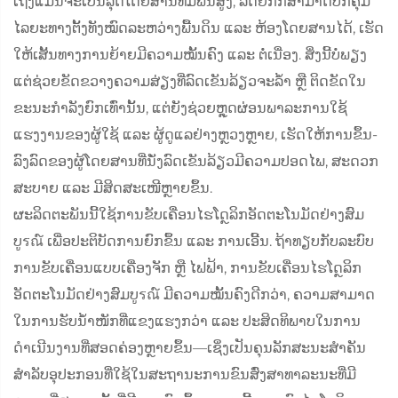
ເຖິງແມ່ນຈະເປັນລຸດໂດຍສານທີ່ມີພື້ນສູງ, ລົດຍົກກໍສາມາດປົກຄຸມ
ໄລຍະທາງຕັ້ງທັງໝົດລະຫວ່າງພື້ນດິນ ແລະ ຫ້ອງໂດຍສານໄດ້, ເຮັດ
ໃຫ້ເສັ້ນທາງການຍ້າຍມີຄວາມໝັ້ນຄົງ ແລະ ຕໍ່ເນື່ອງ. ສິ່ງນີ້ບໍ່ພຽງ
ແຕ່ຊ່ວຍຂັດຂວາງຄວາມສ່ຽງທີ່ລົດເຂັນລ້ຽວຈະລ້ຳ ຫຼື ຕິດຂັດໃນ
ຂະນະກຳລັງຍົກເທົ່ານັ້ນ, ແຕ່ຍັງຊ່ວຍຫຼຸດຜ່ອນພາລະການໃຊ້
ແຮງງານຂອງຜູ້ໃຊ້ ແລະ ຜູ້ດູແລຢ່າງຫຼວງຫຼາຍ, ເຮັດໃຫ້ການຂຶ້ນ-
ລົງລົດຂອງຜູ້ໂດຍສານທີ່ນັ່ງລົດເຂັນລ້ຽວມີຄວາມປອດໄພ, ສະດວກ
ສະບາຍ ແລະ ມີສິດສະເໜີຫຼາຍຂຶ້ນ.
ຜະລິດຕະພັນນີ້ໃຊ້ການຂັບເຄື່ອນໄຮໂດຼລິກອັດຕະໂນມັດຢ່າງສົມ
ບູรณ໌ ເພື່ອປະຕິບັດການຍົກຂຶ້ນ ແລະ ການເອີ້ນ. ຖ້າທຽບກັບລະບົບ
ການຂັບເຄື່ອນແບບເຄື່ອງຈັກ ຫຼື ໄຟຟ້າ, ການຂັບເຄື່ອນໄຮໂດຼລິກ
ອັດຕະໂນມັດຢ່າງສົມບູรณ໌ ມີຄວາມໝັ້ນຄົງດີກວ່າ, ຄວາມສາມາດ
ໃນການຮັບນ້ຳໜັກທີ່ແຂງແຮງກວ່າ ແລະ ປະສິດທິພາບໃນການ
ດຳເນີນງານທີ່ສອດຄ່ອງຫຼາຍຂຶ້ນ—ເຊິ່ງເປັນຄຸນລັກສະນະສຳຄັນ
ສຳລັບອຸປະກອນທີ່ໃຊ້ໃນສະຖານະການຂົນສົ່ງສາທາລະນະທີ່ມີ