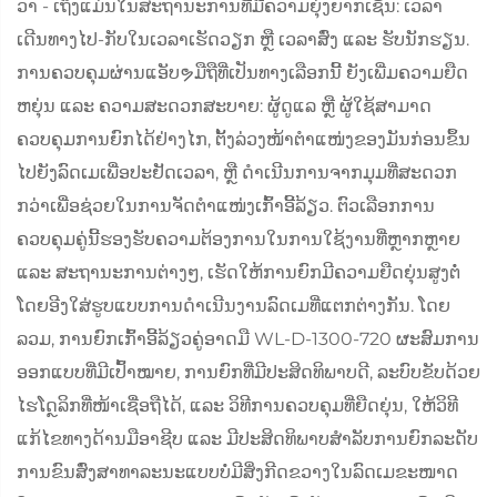
ວາ - ເຖິງແມ່ນ​ໃນ​ສະຖານະການ​ທີ່​ມີ​ຄວາມ​ຍຸ່ງ​ຍາກ​ເຊັ່ນ: ເວລາ​
ເດີນທາງ​ໄປ-ກັບ​ໃນ​ເວລາ​ເຮັດວຽກ ຫຼື ເວລາ​ສົ່ງ ແລະ ຮັບ​ນັກ​ຮຽນ.
ການ​ຄວບຄຸມ​ຜ່ານ​ແອັບຯມືຖື​ທີ່ເປັນທາງເລືອກ​ນີ້ ຍັງ​ເພີ່ມ​ຄວາມ​ຍືດ​
ຫຍຸ່ນ ແລະ ຄວາມ​ສະດວກ​ສະບາຍ: ຜູ້ດູແລ ຫຼື ຜູ້ໃຊ້​ສາມາດ​
ຄວບຄຸມ​ການຍົກ​ໄດ້​ຢ່າງ​ໄກ, ຕັ້ງ​ລ່ວງ​ໜ້າ​ຕຳ​ແໜ່ງ​ຂອງ​ມັນ​ກ່ອນ​ຂຶ້ນ​
ໄປ​ຍັງ​ລົດ​ເມ​ເພື່ອ​ປະຢັດ​ເວລາ, ຫຼື ດຳເນີນ​ການ​ຈາກ​ມຸມ​ທີ່​ສະດວກ​
ກວ່າ​ເພື່ອ​ຊ່ວຍ​ໃນ​ການ​ຈັດ​ຕຳ​ແໜ່ງ​ເກົ້າ​ອີ້​ລ້ຽວ. ຕົວເລືອກ​ການ​
ຄວບຄຸມ​ຄູ່​ນີ້​ຮອງຮັບ​ຄວາມ​ຕ້ອງການ​ໃນ​ການ​ໃຊ້ງານ​ທີ່​ຫຼາກ​ຫຼາຍ
ແລະ ສະຖານະການ​ຕ່າງໆ, ເຮັດໃຫ້​ການຍົກ​ມີ​ຄວາມ​ຍືດ​ຍຸ່ນ​ສູງ​ຕໍ່​
ໂດຍ​ອີງ​ໃສ່​ຮູບແບບ​ການ​ດຳເນີນ​ງານ​ລົດ​ເມ​ທີ່​ແຕກຕ່າງ​ກັນ. ໂດຍ​
ລວມ, ການຍົກ​ເກົ້າ​ອີ້​ລ້ຽວ​ຄູ່​ອາດ​ມື​ WL-D-1300-720 ຜະສົມ​ການ​
ອອກ​ແບບ​ທີ່​ມີ​ເປົ້າໝາຍ, ການ​ຍົກ​ທີ່​ມີ​ປະສິດທິພາບ​ດີ, ລະບົບ​ຂັບ​ດ້ວຍ​
ໄຮໂດຼລິກ​ທີ່​ໜ້າ​ເຊື່ອຖືໄດ້, ແລະ ວິທີ​ການ​ຄວບຄຸມ​ທີ່​ຍືດ​ຍຸ່ນ, ໃຫ້​ວິທີ​
ແກ້ໄຂ​ທາງ​ດ້ານ​ມືອາຊີບ ແລະ ມີ​ປະສິດທິພາບ​ສຳລັບ​ການ​ຍົກ​ລະດັບ​
ການ​ຂົນສົ່ງ​ສາທາລະນະ​ແບບ​ບໍ່​ມີ​ສິ່ງ​ກີດ​ຂວາງ​ໃນ​ລົດ​ເມ​ຂະໜາດ​