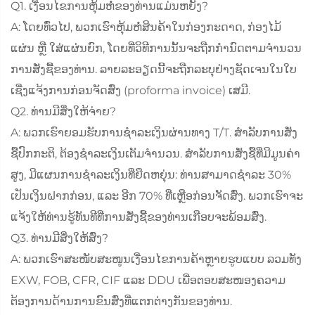
Q1. ເງື່ອນໄຂການຫຸ້ມຫໍ່ຂອງທ່ານແມ່ນຫຍັງ?
A: ໂດຍທົ່ວໄປ, ພວກເຮົາຫຸ້ມຫໍ່ສິນຄ້າໃນກ່ອງກະດາດ, ກ່ອງໄມ້
ແຜ່ນ ຫຼື ໃສ່ແຜ່ນຍົກ, ໂດຍທີ່ວິທີການນັ້ນຈະຖືກກຳນົດຕາມຈຳນວນ
ການສັ່ງຊື້ຂອງທ່ານ. ລາຍລະອຽດນີ້ຈະຖືກລະບຸຢ່າງຊັດເຈນໃນໃບ
ເຊີ່ງແຈ້ງການກ່ອນຈັດສົ່ງ (proforma invoice) ເສມີ.
Q2. ທ່ານມີສິ່ງໃຫ້ຈ່າຍ?
A: ພວກເຮົາຍອມຮັບການຊຳລະເງິນຜ່ານທາງ T/T. ສຳລັບການສັ່ງ
ຊື້ປົກກະຕິ, ຕ້ອງຊຳລະເງິນເຕັມຈຳນວນ. ສຳລັບການສັ່ງຊື້ທີ່ມີມູນຄ່າ
ສູງ, ມີແຜນການຊຳລະເງິນທີ່ຍືດຫຍຸ່ນ: ທ່ານສາມາດຊຳລະ 30%
ເປັນເງິນຝາກກ່ອນ, ແລະ ອີກ 70% ທີ່ເຫຼືອກ່ອນຈັດສົ່ງ. ພວກເຮົາຈະ
ແຈ້ງໃຫ້ທ່ານຮູ້ທັນທີທີ່ການສັ່ງຊື້ຂອງທ່ານເກືອບຈະພ້ອມສົ່ງ.
Q3. ທ່ານມີສິ່ງໃຫ້ສົ່ງ?
A: ພວກເຮົາສະໜັບສະໜູນເງື່ອນໄຂການຄ້າຫຼາຍຮູບແບບ ລວມທັງ
EXW, FOB, CFR, CIF ແລະ DDU ເພື່ອຕອບສະໜອງຄວາມ
ຕ້ອງການດ້ານການຂົນສົ່ງທີ່ແຕກຕ່າງກັນຂອງທ່ານ.