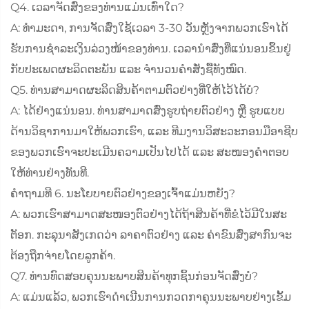
Q4. ເວລາຈັດສົ່ງຂອງທ່ານແມ່ນເທົ່າໃດ?
A: ທຳມະດາ, ການຈັດສົ່ງໃຊ້ເວລາ 3-30 ວັນຫຼັງຈາກພວກເຮົາໄດ້
ຮັບການຊຳລະເງິນລ່ວງໜ້າຂອງທ່ານ. ເວລານຳສົ່ງທີ່ແນ່ນອນຂຶ້ນຢູ່
ກັບປະເພດຜະລິດຕະພັນ ແລະ ຈຳນວນຄຳສັ່ງຊື້ທັງໝົດ.
Q5. ທ່ານສາມາດຜະລິດສິນຄ້າຕາມຕົວຢ່າງທີ່ໃຫ້ໄວ້ໄດ້ບໍ?
A: ໄດ້ຢ່າງແນ່ນອນ. ທ່ານສາມາດສົ່ງຮູບຖ່າຍຕົວຢ່າງ ຫຼື ຮູບແບບ
ດ້ານວິຊາການມາໃຫ້ພວກເຮົາ, ແລະ ທີມງານວິສະວະກອນມືອາຊີບ
ຂອງພວກເຮົາຈະປະເມີນຄວາມເປັນໄປໄດ້ ແລະ ສະໜອງຄຳຕອບ
ໃຫ້ທ່ານຢ່າງທັນທີ.
ຄໍາຖາມທີ 6. ນະໂຍບາຍຕົວຢ່າງຂອງເຈົ້າແມ່ນຫຍັງ?
A: ພວກເຮົາສາມາດສະໜອງຕົວຢ່າງໄດ້ຖ້າສິນຄ້າທີ່ຂໍໄວ້ມີໃນສະ
ຕັອກ. ກະລຸນາສັງເກດວ່າ ລາຄາຕົວຢ່າງ ແລະ ຄ່າຂົນສົ່ງສາກົນຈະ
ຕ້ອງຖືກຈ່າຍໂດຍລູກຄ້າ.
Q7. ທ່ານທົດສອບຄຸນນະພາບສິນຄ້າທຸກຊິ້ນກ່ອນຈັດສົ່ງບໍ?
A: ແມ່ນແລ້ວ, ພວກເຮົາດຳເນີນການກວດກາຄຸນນະພາບຢ່າງເຂັ້ມ