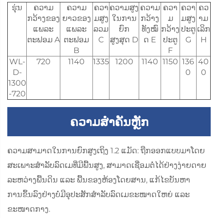
ຮຸ່ນ
ຄວາມ
ຄວາມ
ຄວາ
ຄວາມສູງ
ຄວາມ
ຄວາ
ຄວາ
ຄວ
ກວ້າງຂອງ
ຍາວຂອງ
ມສູງ
ໃນການ
ກວ້າງ
ມ
ມສູງ
າມ
ແພລະ
ແພລະ
ລວມ
ຍົກ
ທັງໝົ
ກວ້າງ
ປະຕູ
ເລິກ
ຕະຟອມ A
ຕະຟອມ
C
ສູງສຸດ D
ດ E
ປະຕູ
G
H
B
F
WL-
720
1140
1335
1200
1140
1150
136
40
D-
0
0
1300
-720
ຄວາມສຳຄັນຫຼັກ
ຄວາມສາມາດໃນການຍົກສູງເຖິງ 1.2 ແມັດ: ຖືກອອກແບບມາໂດຍ
ສະເພາະສຳລັບລົດເມທີ່ມີພື້ນສູງ, ສາມາດເຊື່ອມຕໍ່ໄດ້ຢ່າງງ່າຍດາຍ
ລະຫວ່າງພື້ນດິນ ແລະ ພື້ນຂອງຫ້ອງໂດຍສານ, ແກ້ໄຂບັນຫາ
ການຂຶ້ນລົງຢ່າງບໍ່ມີອຸປະສັກສຳລັບລົດເມຂະໜາດໃຫຍ່ ແລະ
ຂະໜາດກາງ.