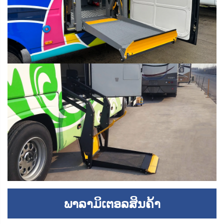
ພາລາມິເຕອລສິນຄ້າ