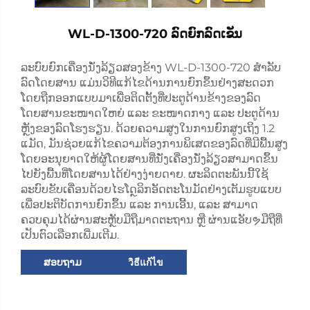
WL-D-1300-720 ລົດຍົກລົດເຂັນ
ລະບົບຍົກເຄື່ອງນັ່ງລ້ຽວສອງຂ້າງ WL-D-1300-720 ສຳລັບ
ລົດໂດຍສານ ແມ່ນວິທີແກ້ໄຂດ້ານການຍົກຂຶ້ນຢ່າງສະດວກ
ໂດຍຖືກອອກແບບມາເພື່ອຕິດຕັ້ງທີ່ປະຕູດ້ານຂ້າງຂອງລົດ
ໂດຍສານຂະໜາດໃຫຍ່ ແລະ ຂະໜາດກາງ ແລະ ປະຕູດ້ານ
ຫຼັງຂອງລົດໂຮງຮຽນ. ດ້ວຍຄວາມສູງໃນການຍົກສູງເຖິງ 1.2
ແມັດ, ມັນຊ່ວຍແກ້ໄຂຄວາມຕ້ອງການພິເສດຂອງລົດທີ່ມີພື້ນສູງ
ໂດຍອະນຸຍາດໃຫ້ຜູ້ໂດຍສານທີ່ນັ່ງເຄື່ອງນັ່ງລ້ຽວສາມາດຂຶ້ນ
ໄປຍັງພື້ນທີ່ໂດຍສານໄດ້ຢ່າງງ່າຍດາຍ. ຜະລິດຕະພັນນີ້ໃຊ້
ລະບົບຂັບເຄື່ອນດ້ວຍໄຮໂດຼລິກອັດຕະໂນມັດຢ່າງເຕັມຮູບແບບ
ເພື່ອປະຕິບັດການຍົກຂຶ້ນ ແລະ ການເອີ້ນ, ແລະ ສາມາດ
ຄວບຄຸມໄດ້ຜ່ານສະຫຼັບມືຖືມາດຕະຖານ ຫຼື ຜ່ານແອັບຯມືຖືທີ່
ເປັນຕົວເລືອກເພີ່ມເຕີມ.
ສອບຖາມ
วิธีแก้ไข