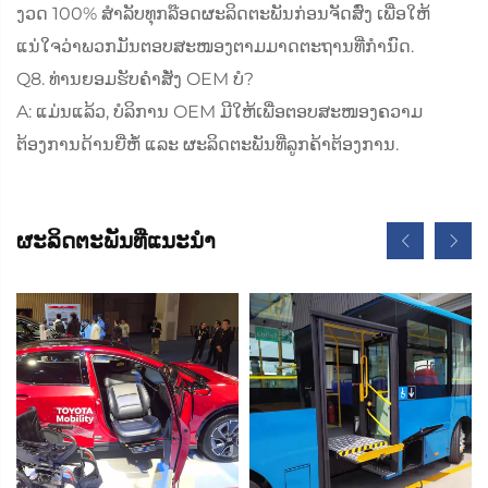
ງວດ 100% ສຳລັບທຸກລ໊ອດຜະລິດຕະພັນກ່ອນຈັດສົ່ງ ເພື່ອໃຫ້
ແນ່ໃຈວ່າພວກມັນຕອບສະໜອງຕາມມາດຕະຖານທີ່ກຳນົດ.
Q8. ທ່ານຍອມຮັບຄຳສັ່ງ OEM ບໍ?
A: ແມ່ນແລ້ວ, ບໍລິການ OEM ມີໃຫ້ເພື່ອຕອບສະໜອງຄວາມ
ຕ້ອງການດ້ານຍີ່ຫໍ້ ແລະ ຜະລິດຕະພັນທີ່ລູກຄ້າຕ້ອງການ.
ຜະລິດຕະພັນທີ່ແນະນຳ