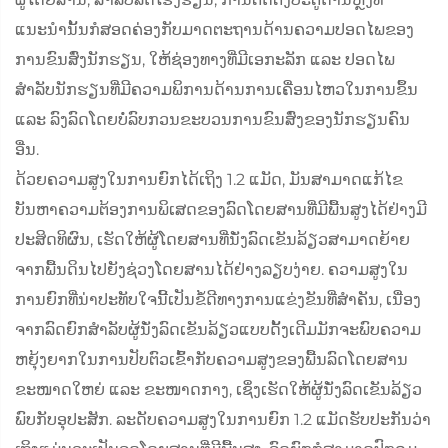
ແນະນຳນັ້ນກໍສອດຄ່ອງກັບມາດຕະຖານດ້ານຄວາມປອດໄພຂອງ
ການຂົນສົ່ງນັກຮຽນ, ໃຫ້ຊ່ອງທາງທີ່ມີເອກະລັກ ແລະ ປອດໄພ
ສຳລັບນັກຮຽນທີ່ມີຄວາມພິການດ້ານການເຄື່ອນໄຫວໃນການຂຶ້ນ
ແລະ ລົງລົດໂດຍບໍ່ລົບກວນຂະບວນການຂົນສົ່ງຂອງນັກຮຽນຄົນ
ອື່ນ.
ດ້ວຍຄວາມສູງໃນການຍົກໄດ້ເຖິງ 1.2 ແມັດ, ມັນສາມາດແກ້ໄຂ
ບັນຫາຄວາມຕ້ອງການພິເສດຂອງລົດໂດຍສານທີ່ມີພື້ນສູງໄດ້ຢ່າງມີ
ປະສິດທິຜົນ, ເຮັດໃຫ້ຜູ້ໂດຍສານທີ່ນັ່ງລົດເຂັນລ້ຽວສາມາດຍ້າຍ
ຈາກພື້ນດິນໄປຍັງຊ່ວງໂດຍສານໄດ້ຢ່າງລຽບງ່າຍ. ຄວາມສູງໃນ
ການຍົກທີ່ນ່າປະທັບໃຈນີ້ເປັນຂໍ້ດີທາງການແຂ່ງຂັນທີ່ສຳຄັນ, ເນື່ອງ
ຈາກລົດຍົກສຳລັບຜູ້ນັ່ງລົດເຂັນລ້ຽວແບບດັ້ງເດີມມັກຈະພົບຄວາມ
ຫຍຸ້ງຍາກໃນການປັບຕົວເຂົ້າກັບຄວາມສູງຂອງພື້ນລົດໂດຍສານ
ຂະໜາດໃຫຍ່ ແລະ ຂະໜາດກາງ, ເຊິ່ງເຮັດໃຫ້ຜູ້ນັ່ງລົດເຂັນລ້ຽວ
ພົບກັບອຸປະສັກ. ລະດັບຄວາມສູງໃນການຍົກ 1.2 ແມັດຮັບປະກັນວ່າ