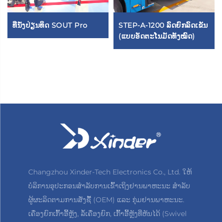
ທີ່ນັ່ງປ່ຽນທິດ SOUT Pro
STEP-A-1200 ລົດຍົກລົດເຂັນ
(ແບບອັດຕະໂນມັດທັງໝົດ)
Changzhou Xinder-Tech Electronics Co., Ltd. ໃຫ້
ບໍລິການອຸປະກອນສຳລັບການເຂົ້າເຖິງຢານພາຫະນະ ສຳລັບ
ຜູ້ຜະລິດຕາມການສັ່ງຊື້ (OEM) ແລະ ກຸ່ມຢານພາຫະນະ.
ເຄື່ອງຍົກເກົ້າອີ້ຫຼັງ, ລໍ້ເຄື່ອງຍົກ, ເກົ້າອີ້ຫຼັງທີ່ຫັນໄດ້ (Swivel