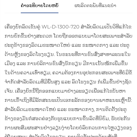
ຄຳອະທິບາຍໂດຍຫຍໍ້
ຜະລິດຕະພັນທີ່ແນະນຳ
ເຄື່ອງຍົກລົດເຂັນຄູ່ WL-D-1300-720 ສຳລັບລົດເມເປັນວິທີແກ້ໄຂ
ການຍົກຂຶ້ນຢ່າງສະດວກ ໂດຍຖືກອອກແບບມາໂດຍສະເພາະສຳລັບ
ປະຕູຂ້າງຂອງລົດເມຂະໜາດໃຫຍ່ ແລະ ຂະໜາດກາງ ແລະ ປະຕູ
ດ້ານຫຼັງຂອງລົດໂຮງຮຽນ. ໃນຂະນະທີ່ການຂົນສົ່ງສາທາລະນະໃນ
ເມືອງ ແລະ ການບໍລິການຂົນສົ່ງນັກຮຽນ ມີການເນັ້ນໜັກເພີ່ມຂຶ້ນ
ໃນດ້ານຄວາມເທົ່າທຽມ, ຄວາມຕ້ອງການອຸປະກອນສະເພາະທີ່ບໍ່ມີຂໍ້
ຈຳກັດສຳລັບລົດເມທີ່ມີພື້ນສູງ ແລະ ລົດໂຮງຮຽນ ກໍເພີ່ມຂຶ້ນຢ່າງຊັດ
ເຈັນ. ເຄື່ອງຍົກນີ້ຖືກອອກແບບມາຢ່າງລະອຽດເພື່ອແກ້ໄຂບັນຫາ
ການເຂົ້າເຖິງທີ່ມີລັກສະນະເປັນເອກະລັກຂອງຍານພາຫະນະເຫຼົ່ານີ້:
ສຳລັບລົດເມຂະໜາດໃຫຍ່ ແລະ ຂະໜາດກາງ, ການຕິດຕັ້ງປະຕູ
ຂ້າງຂອງມັນກໍສອດຄ່ອງກັບຮູບແບບການຂຶ້ນລົດທີ່ນິຍົມ, ຮັບປະກັນ
ການຜະສົມຜະສານຢ່າງລຽບງ່າຍໂດຍບໍ່ລົບກວນການໄຫຼວຽງຂອງ
ຜູ້ໂດຍສານ; ສຳລັບລົດໂຮງຮຽນ, ການຕິດຕັ້ງປະຕູດ້ານຫຼັງທີ່