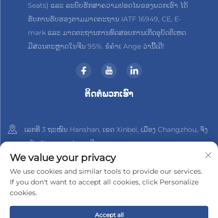
Seats) ແລະ ລະບົບຮັກສາຄວາມປອດໄພຂອງພວກເຮົາ ໄດ້
ຮັບການຮັບຮອງຕາມມາດຕະຖານ IATF 16949, CE, E-
mark ແລະ ມາດຕະຖານການທົດສອບການເກີດອຸບັດຕິເຫດ.
ມີສ່ວນຕະຫຼາດໃນຈີນ 95%. ຂໍຄຳເ Ange ວ່ານີ້ເດີ!
ຕິດຕໍ່ພວກເຮົາ
ເລກທີ 3 ຖະໜົນ Hanshan, ເຂດ Xinbei, ເມືອງ Changzhou, ຈັງ
ຫວັດ Jiangsu, ປະເທດຈີນ
We value your privacy
+86-18961288218
We use cookies and similar tools to provide our services.
If you don't want to accept all cookies, click Personalize
[email protected]
cookies.
Accept all
ລິขະສິດ © 2025 າງຊູ Xinder-Tech Electronics Co., Ltd.
ນະໂຍບາຍ