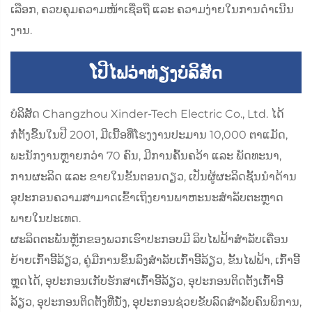
ເລືອກ, ຄວບຄຸມຄວາມໜ້າເຊື່ອຖື ແລະ ຄວາມງ່າຍໃນການດຳເນີນ
ງານ.
ໂປີໄຟວ່າທ່ຽງບໍລິສັດ
ບໍລິສັດ Changzhou Xinder-Tech Electric Co., Ltd. ໄດ້
ກໍ່ຕັ້ງຂຶ້ນໃນປີ 2001, ມີເນື້ອທີ່ໂຮງງານປະມານ 10,000 ຕາແມັດ,
ພະນັກງານຫຼາຍກວ່າ 70 ຄົນ, ມີການຄົ້ນຄວ້າ ແລະ ພັດທະນາ,
ການຜະລິດ ແລະ ຂາຍໃນຂັ້ນຕອນດຽວ, ເປັນຜູ້ຜະລິດຊັ້ນນຳດ້ານ
ອຸປະກອນຄວາມສາມາດເຂົ້າເຖິງຍານພາຫະນະສຳລັບຕະຫຼາດ
ພາຍໃນປະເທດ.
ຜະລິດຕະພັນຫຼັກຂອງພວກເຮົາປະກອບມີ ລິບໄຟຟ້າສຳລັບເຄື່ອນ
ຍ້າຍເກົ້າອີ້ລ້ຽວ, ຄູ່ມືການຂຶ້ນລົງສຳລັບເກົ້າອີ້ລ້ຽວ, ຂັ້ນໄຟຟ້າ, ເກົ້າອີ້
ຫຼຸດໄດ້, ອຸປະກອນເກັບຮັກສາເກົ້າອີ້ລ້ຽວ, ອຸປະກອນຕິດຕັ້ງເກົ້າອີ້
ລ້ຽວ, ອຸປະກອນຕິດຕັ້ງທີ່ນັ່ງ, ອຸປະກອນຊ່ວຍຂັບລົດສຳລັບຄົນພິການ,