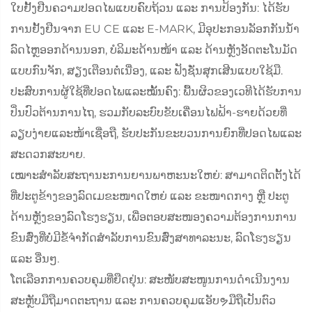
ໃບຢັ້ງຢືນຄວາມປອດໄພແບບຄົບຖ້ວນ ແລະ ການປ້ອງກັນ: ໄດ້ຮັບ
ການຢັ້ງຢືນຈາກ EU CE ແລະ E-MARK, ມີອຸປະກອນລັອກກັນນ້ຳ
ລົດໄຫຼອອກດ້ານນອກ, ບໍລິມະດ້ານໜ້າ ແລະ ດ້ານຫຼັງອັດຕະໂນມັດ
ແບບກົນຈັກ, ສຽງເຕືອນຕໍ່ເນື່ອງ, ແລະ ຟັງຊັ່ນສຸກເສີນແບບໃຊ້ມື.
ປະສົບການຜູ້ໃຊ້ທີ່ປອດໄພແລະໝັ້ນຄົງ: ພື້ນຜິວຂອງເວທີໄດ້ຮັບການ
ປິ່ນປົວຕ້ານການໄຖ, ຮວມກັບລະບົບຂັບເຄື່ອນໄຟຟ້າ-ຮາຍດ້ວຍທີ່
ລຽບງ່າຍແລະໜ້າເຊື່ອຖື, ຮັບປະກັນຂະບວນການຍົກທີ່ປອດໄພແລະ
ສະດວກສະບາຍ.
ເໝາະສຳລັບສະຖານະການຍານພາຫະນະໃຫຍ່: ສາມາດຕິດຕັ້ງໄດ້
ທີ່ປະຕູຂ້າງຂອງລົດເມຂະໜາດໃຫຍ່ ແລະ ຂະໜາດກາງ ຫຼື ປະຕູ
ດ້ານຫຼັງຂອງລົດໂຮງຮຽນ, ເພື່ອຕອບສະໜອງຄວາມຕ້ອງການການ
ຂົນສົ່ງທີ່ບໍ່ມີຂໍ້ຈຳກັດສຳລັບການຂົນສົ່ງສາທາລະນະ, ລົດໂຮງຮຽນ
ແລະ ອື່ນໆ.
ໂຕເລືອກການຄວບຄຸມທີ່ຍືດຢຸ່ນ: ສະໜັບສະໜູນການດຳເນີນງານ
ສະຫຼັບມືຖືມາດຕະຖານ ແລະ ການຄວບຄຸມແອັບຯມືຖືເປັນຕົວ