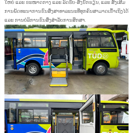
ໃຫຍ່ ແລະ ຂະໜາດ​ກາງ ແລະ ລົດ​ຮັບ-ສົ່ງ​ນັກ​ຮຽນ, ແລະ ສົ່ງ​ເສີມ​
ການ​ພັດທະນາ​ການ​ຂົນສົ່ງ​ສາທາລະນະ​ທີ່​ທຸກ​ຄົນ​ສາມາດ​ເຂົ້າ​ເຖິງ​ໄດ້
ແລະ ການ​ບໍລິການ​ຂົນສົ່ງ​ສຳລັບ​ການ​ສຶກສາ.