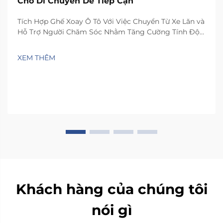
Cho Di Chuyển Dễ Tiếp Cận
Tích Hợp Ghế Xoay Ô Tô Với Việc Chuyển Từ Xe Lăn và
Hỗ Trợ Người Chăm Sóc Nhằm Tăng Cường Tính Độc
Lập: Nhận Định Từ Khảo Sát Quốc Gia Về Di Chuyển
và Chăm Sóc 2023 – Ghế ô tô xoay thực sự giúp người
XEM THÊM
dùng tăng tính độc lập khi chuyển từ xe lăn...
Khách hàng của chúng tôi
nói gì