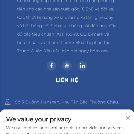
Châu cung cấp thiết bị hỗ trợ tiếp cận phương
tiện cho các nhà sản xuất gốc (OEM) và đội xe.
Các thiết bị nâng xe lăn, ramp xe lăn, ghế xoay
và hệ thống cố định của chúng tôi đáp ứng đầy
đủ các tiêu chuẩn IATF 16949, CE, E-mark và
tiêu chuẩn va chạm. Chiếm 95% thị phần tại
Trung Quốc. Yêu cầu báo giá ngay hôm nay.
LIÊN HỆ
Số 3 Đường Hanshan, Khu Tân Bắc, Thường Châu,
Giang Tô, Trung Quốc
We value your privacy
+86-18961288218
We use cookies and similar tools to provide our services.