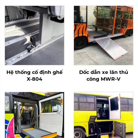
Hệ thống cố định ghế
Dốc dẫn xe lăn thủ
X-804
công MWR-V