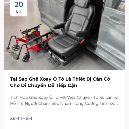
20
Jan
Tại Sao Ghế Xoay Ô Tô Là Thiết Bị Cần Có
Cho Di Chuyển Dễ Tiếp Cận
Tích Hợp Ghế Xoay Ô Tô Với Việc Chuyển Từ Xe Lăn và
Hỗ Trợ Người Chăm Sóc Nhằm Tăng Cường Tính Độc
Lập: Nhận Định Từ Khảo Sát Quốc Gia Về Di Chuyển
và Chăm Sóc 2023 – Ghế ô tô xoay thực sự giúp người
XEM THÊM
dùng tăng tính độc lập khi chuyển từ xe lăn...