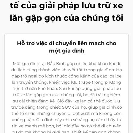
tế của giải pháp lưu trữ xe
lăn gập gọn của chúng tôi
Hỗ trợ việc di chuyển liền mạch cho
một gia đình
Một gia đình tại Bắc Kinh gặp nhiều khó khăn khi đi
du lịch cùng thành viên khuyết tật trong gia đình. Họ
gặp trở ngại do kích thước cồng kềnh của các loại xe
lăn truyền thống, khiến việc lưu trữ xe trong phương
tiện trở nên khó khăn. Sau khi áp dụng giải pháp lưu
trữ xe lăn gập gọn của chúng tôi, họ đã trải nghiệm
sự cải thiện đáng kể. Giờ đây, xe lăn có thể được lưu
trữ dễ dàng trong chiếc SUV của họ, giúp gia đình có
thể tổ chức những chuyến đi đột xuất mà không còn
vướng bận. Gia đình này chia sẻ rằng họ cảm thấy tự
tin và mạnh mẽ hơn, bởi giờ đây họ có thể di chuyển
tự do mà không bị giới hạn. Thiết kế gập gọn không