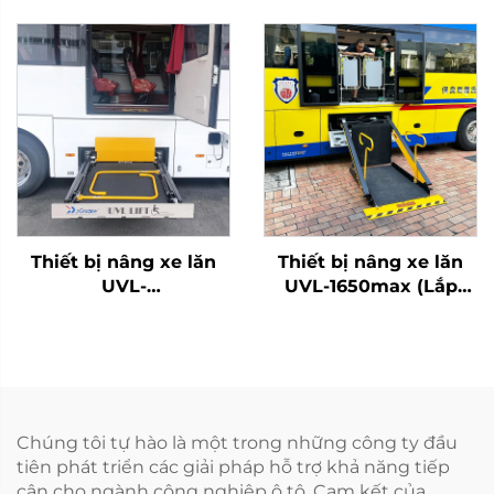
Thiết bị nâng xe lăn
Thiết bị nâng xe lăn
UVL-
UVL-1650max (Lắp
700II/1300II/1600II-H
trên dầm xe)
(Trong khoang hành
lý)
Chúng tôi tự hào là một trong những công ty đầu
tiên phát triển các giải pháp hỗ trợ khả năng tiếp
cận cho ngành công nghiệp ô tô. Cam kết của