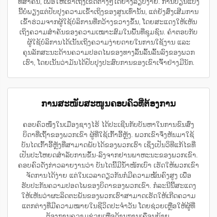
ທີ່ສຳຄັນ, ເພື່ອໃຫ້ເຂົ້າເຖິງເຂດຕ່າງໆໄດ້ຢ່າງລຽບງ່າຍ. ການປ່ຽນແປງ
ນີ້ບໍ່ພຽງແຕ່ປັບປຸງຄວາມເຂົ້າເຖິງຂອງສູນເທົ່ານັ້ນ, ແຕ່ຍັງສົ່ງເສີມການ
ເຂົ້າຮ່ວມຈາກຜູ້ໃຊ້ບໍລິການທີ່ກວ້າງຂວາງຂຶ້ນ, ໂດຍສະແດງໃຫ້ເຫັນ
ເຖິງຄວາມສຳຄັນຂອງຄວາມເໝາະສົມໃນພື້ນທີ່ຊຸມຊົນ. ຄຳຕອບກັບ
ຜູ້ໃຊ້ບໍລິການໄດ້ເນັ້ນເຖິງຄວາມງ່າຍດາຍໃນການໃຊ້ງານ ແລະ
ຄຸນລັກສະນະດ້ານຄວາມປອດໄພຂອງທາງລົ້ນລົ້ນລົ້ນລົງຂອງພວກ
ເຮົາ, ໂດຍເນັ້ນວ່າມັນໄດ້ປັບປຸງປະສົບການຂອງເຂົາເຈົ້າຢ່າງມີນັກ.
ການສະໜັບສະໜູນຄອບຄົວທີ່ຕ້ອງການ
ຄອບຄົວໜຶ່ງໃນເມືອງຊາງໄຮ້ ໄດ້ປະເຊີນກັບບັນຫາໃນການຂົນສົ່ງ
ບິດາທີ່ເຖົ້າຂອງພວກເຂົາ ຜູ້ທີ່ໃຊ້ເກົ້າອີ້ຫຼັງ. ພວກເຂົາຈຶ່ງຫັນມາໃຊ້
ບັນໄດເກົ້າອີ້ຫຼັງທີ່ສາມາດພັບໄດ້ຂອງພວກເຮົາ ເຊິ່ງເປັນວິທີແກ້ໄຂທີ່
ເປັນປະໂຫຍດສຳລັບການຂຶ້ນ-ລົງຈາກຢານພາຫະນະຂອງພວກເຂົາ.
ຄອບຄົວດັ່ງກ່າວລາຍງານວ່າ ບັນໄດນີ້ມີນ້ຳໜັກເບົາ ເຮັດໃຫ້ພວກເຂົາ
ຈັດການໄດ້ງ່າຍ ແຕ່ໃນເວລາດຽວກັນກໍມີຄວາມໝັ້ນຄົງສູງ ເພື່ອ
ຮັບປະກັນຄວາມປອດໄພຂອງບິດາຂອງພວກເຂົາ. ກໍລະນີນີ້ສະແດງ
ໃຫ້ເຫັນວ່າຜະລິດຕະພັນຂອງພວກເຮົາສາມາດເຮັດໃຫ້ເກີດຄວາມ
ແຕກຕ່າງທີ່ມີຄວາມໝາຍໃນຊີວິດປະຈຳວັນ ໂດຍຊ່ວຍເຫຼືອໃຫ້ຜູ້ທີ່
ຕ້ອງການຄວາມຊ່ວຍເຫຼືອດ້ານການເຄື່ອນຍ້າຍ.