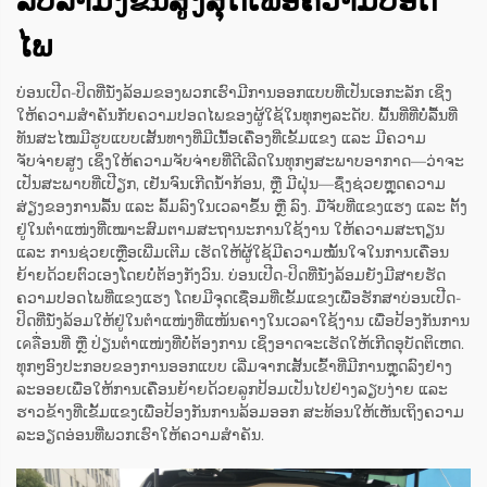
ໄພ
ບ່ອນເປີດ-ປິດທີ່ນັ່ງລ້ອມຂອງພວກເຮົາມີການອອກແບບທີ່ເປັນເອກະລັກ ເຊິ່ງ
ໃຫ້ຄວາມສຳຄັນກັບຄວາມປອດໄພຂອງຜູ້ໃຊ້ໃນທຸກໆລະດັບ. ພື້ນທີ່ທີ່ບໍ່ລື້ນທີ່
ທັນສະໄໝມີຮູບແບບເສັ້ນທາງທີ່ມີເນື້ອເຄື່ອງທີ່ເຂັ້ມແຂງ ແລະ ມີຄວາມ
ຈັບຈ່າຍສູງ ເຊິ່ງໃຫ້ຄວາມຈັບຈ່າຍທີ່ດີເລີດໃນທຸກໆສະພາບອາກາດ—ວ່າຈະ
ເປັນສະພາບທີ່ເປີຽກ, ເຢັນຈົນເກີດນ້ຳກ້ອນ, ຫຼື ມີຝຸ່ນ—ຊຶ່ງຊ່ວຍຫຼຸດຄວາມ
ສ່ຽງຂອງການລື້ນ ແລະ ລົ້ມລົງໃນເວລາຂຶ້ນ ຫຼື ລົງ. ມືຈັບທີ່ແຂງແຮງ ແລະ ຕັ້ງ
ຢູ່ໃນຕຳແໜ່ງທີ່ເໝາະສົມຕາມສະຖານະການໃຊ້ງານ ໃຫ້ຄວາມສະຖຽນ
ແລະ ການຊ່ວຍເຫຼືອເພີ່ມເຕີມ ເຮັດໃຫ້ຜູ້ໃຊ້ມີຄວາມໝັ້ນໃຈໃນການເຄື່ອນ
ຍ້າຍດ້ວຍຕົວເອງໂດຍບໍ່ຕ້ອງກັງວົນ. ບ່ອນເປີດ-ປິດທີ່ນັ່ງລ້ອມຍັງມີສາຍຮັດ
ຄວາມປອດໄພທີ່ແຂງແຮງ ໂດຍມີຈຸດເຊື່ອມທີ່ເຂັ້ມແຂງເພື່ອຮັກສາບ່ອນເປີດ-
ປິດທີ່ນັ່ງລ້ອມໃຫ້ຢູ່ໃນຕຳແໜ່ງທີ່ແໜ້ນຄາງໃນເວລາໃຊ້ງານ ເພື່ອປ້ອງກັນການ
ເคลື່ອນທີ່ ຫຼື ປ່ຽນຕຳແໜ່ງທີ່ບໍ່ຕ້ອງການ ເຊິ່ງອາດຈະເຮັດໃຫ້ເກີດອຸບັດຕິເຫດ.
ທຸກໆອົງປະກອບຂອງການອອກແບບ ເລີ່ມຈາກເສັ້ນເຂົ້າທີ່ມີການຫຼຸດລົງຢ່າງ
ລະອອຍເພື່ອໃຫ້ການເຄື່ອນຍ້າຍດ້ວຍລູກປ້ອມເປັນໄປຢ່າງລຽບງ່າຍ ແລະ
ຮາວຂ້າງທີ່ເຂັ້ມແຂງເພື່ອປ້ອງກັນການລ້ອມອອກ ສະທ້ອນໃຫ້ເຫັນເຖິງຄວາມ
ລະອຽດອ່ອນທີ່ພວກເຮົາໃຫ້ຄວາມສຳຄັນ.