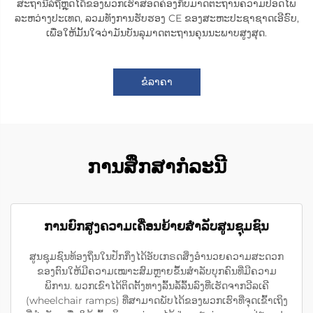
ສະຖານີລໍຖີ່ຫຼຸດໄດ້ຂອງພວກເຮົາສອດຄ່ອງກັບມາດຕະຖານຄວາມປອດໄພ
ລະຫວ່າງປະເທດ, ລວມທັງການຮັບຮອງ CE ຂອງສະຫະປະຊາຊາດເອີຣົບ,
ເພື່ອໃຫ້ມັ້ນໃຈວ່າມັນບັນລຸມາດຕະຖານຄຸນນະພາບສູງສຸດ.
ຂໍລາຄາ
ການສຶກສາກໍລະນີ
ການຍົກສູງຄວາມເຄື່ອນຍ້າຍສຳລັບສູນຊຸມຊົນ
ສູນຊຸມຊົນທ້ອງຖິ່ນໃນປັກກິ່ງໄດ້ອັບເກຣດສິ່ງອຳນວຍຄວາມສະດວກ
ຂອງຕົນໃຫ້ມີຄວາມເໝາະສົມຫຼາຍຂຶ້ນສຳລັບບຸກຄົນທີ່ມີຄວາມ
ພິການ. ພວກເຂົາໄດ້ຕິດຕັ້ງທາງລົ້ນລໍ້ລົ້ນລົງທີ່ເຮັດຈາກວີລເຄີ
(wheelchair ramps) ທີ່ສາມາດພັບໄດ້ຂອງພວກເຮົາທີ່ຈຸດເຂົ້າເຖິງ