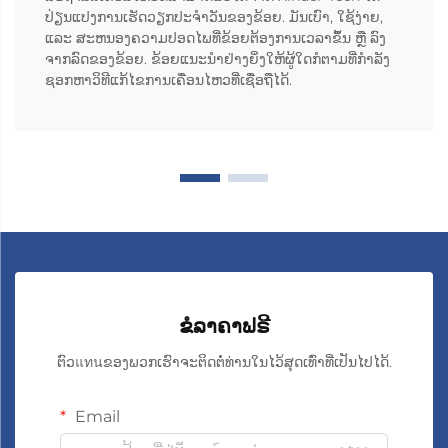
ປ່ຽນແປງການເຮັດວຽກປະຈຳວັນຂອງຂ້ອຍ. ມັນເບົາ, ໃຊ້ງ່າຍ,
ແລະ ສະຫນອງຄວາມປອດໄພທີ່ຂ້ອຍຕ້ອງການເວລາຂຶ້ນ ຫຼື ລົງ
ຈາກລົດຂອງຂ້ອຍ. ຂ້ອຍແນະນຳຢ່າງຍິ່ງໃຫ້ຜູ້ໃດກໍຕາມທີ່ກຳລັງ
ຊອກຫາວິທີແກ້ໄຂການເຄື່ອນໄຫວທີ່ເຊື່ອຖືໄດ້.
ຂໍລາຄາຟຣີ
ຕົວแทนຂອງພວກເຮົາຈະຕິດຕໍ່ທ່ານໃນໄວ້ສຸດເທົ່າທີ່ເປັນໄປໄດ້.
Email