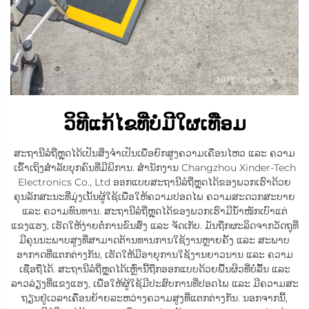
ວິທີແກ້ໄຂທີ່ບໍ່ມີໃຜເທືອມ
ສະຖານີລໍຖີ່ຫຼຸດໄດ້ເປັນສິ່ງຈຳເປັນເພື່ອຍົກສູງຄວາມເຄື່ອນໄຫວ ແລະ ຄວາມ
ເຂົ້າເຖິງສຳລັບບຸກຄົນທີ່ມີພິການ. ສຳນັກງານ Changzhou Xinder-Tech
Electronics Co., Ltd ອອກແບບສະຖານີລໍຖີ່ຫຼຸດໄດ້ຂອງພວກເຮົາດ້ວຍ
ຄຸນລັກສະນະທີ່ມຸ່ງເນັ້ນຜູ້ໃຊ້ເພື່ອໃຫ້ຄວາມປອດໄພ ຄວາມສະດວກສະບາຍ
ແລະ ຄວາມທົນທານ. ສະຖານີລໍຖີ່ຫຼຸດໄດ້ຂອງພວກເຮົາມີນ້ຳໜັກເບົາແຕ່
ແຂງແຮງ, ເຮັດໃຫ້ງ່າຍຕໍ່ການຂົນສົ່ງ ແລະ ຈັດເກັບ. ມັນຖືກຜະລິດຈາກວັດຖຸທີ່
ມີຄຸນນະພາບສູງທີ່ສາມາດຕ້ານທານການໃຊ້ງານຫຼາຍຄັ້ງ ແລະ ສະພາບ
ອາກາດທີ່ແຕກຕ່າງກັນ, ເຮັດໃຫ້ມີອາຍຸການໃຊ້ງານຍາວນານ ແລະ ຄວາມ
ເຊື່ອຖືໄດ້. ສະຖານີລໍຖີ່ຫຼຸດໄດ້ເຫຼົ່ານີ້ຖືກອອກແບບດ້ວຍພື້ນຜິວທີ່ບໍ່ລື້ນ ແລະ
ລາວລ່ຽງທີ່ແຂງແຮງ, ເພື່ອໃຫ້ຜູ້ໃຊ້ມີປະສົບການທີ່ປອດໄພ ແລະ ມີຄວາມສະ
ຖຽນຢູ່ເວລາເຄື່ອນຍ້າຍລະຫວ່າງຄວາມສູງທີ່ແຕກຕ່າງກັນ. ນອກຈາກນີ້,