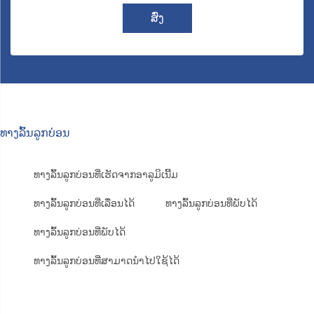
ສົ່ງ
ທາງລົ້ນລູກບ່ອນ
ທາງລົ້ນລູກບ່ອນທີ່ເຮັດຈາກອາລູມິເນີ້ມ
ທາງລົ້ນລູກບ່ອນທີ່ເລື່ອນໄດ້
ທາງລົ້ນລູກບ່ອນທີ່ພັບໄດ້
ທາງລົ້ນລູກບ່ອນທີ່ພັບໄດ້
ທາງລົ້ນລູກບ່ອນທີ່ສາມາດນຳໄປໃຊ້ໄດ້