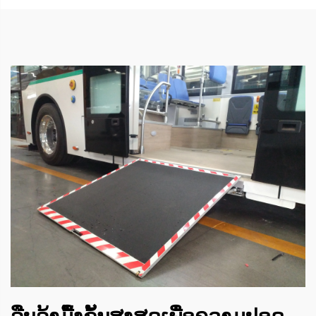
ລືບລ້າມື້ງຂັ້ນສູງສຸດເພື່ອຄວາມປອດ