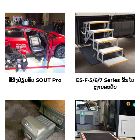
ທີ່ນັ່ງປ່ຽນທິດ SOUT Pro
ES-F-5/6/7 Series ຂັ້ນໄດ
ຫຼາຍລະດັບ