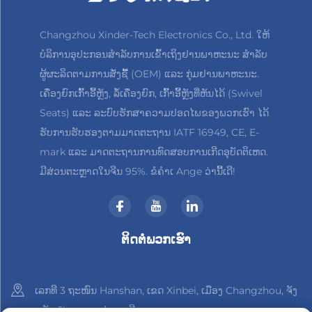
Changzhou Xinder-Tech Electronics Co., Ltd. ໃຫ້
ບໍລິການອຸປະກອນສຳລັບການເຂົ້າເຖິງຢານພາຫະນະ ສຳລັບ
ຜູ້ຜະລິດຕາມການສັ່ງຊື້ (OEM) ແລະ ກຸ່ມຢານພາຫະນະ.
ເຄື່ອງຍົກເກົ້າອີ້ຫຼັງ, ລໍ້ເຄື່ອງຍົກ, ເກົ້າອີ້ຫຼັງທີ່ຫັນໄດ້ (Swivel
Seats) ແລະ ລະບົບຮັກສາຄວາມປອດໄພຂອງພວກເຮົາ ໄດ້
ຮັບການຮັບຮອງຕາມມາດຕະຖານ IATF 16949, CE, E-
mark ແລະ ມາດຕະຖານການທົດສອບການເກີດອຸບັດຕິເຫດ.
ມີສ່ວນຕະຫຼາດໃນຈີນ 95%. ຂໍຄຳເ Ange ວ່ານີ້ເດີ!
ຕິດຕໍ່ພວກເຮົາ
ເລກທີ 3 ຖະໜົນ Hanshan, ເຂດ Xinbei, ເມືອງ Changzhou, ຈັງ
ຫວັດ Jiangsu, ປະເທດຈີນ