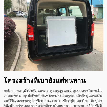
โครงสร้างที่เบายังแต่ทนทาน
ຜະລິດຈາກອາລູມີເນີ້ມທີ່ມີຄວາມແຂງແຮງສູງ ແລະມີຄຸນນະພາບໃນການບິນ
ອາວະກາດ ສະຖານີລໍຖ້າລໍຖ້າທີ່ສາມາດພັບໄດ້ຂອງພວກເຮົາບັນລຸຄວາມສົມ
ດຸນທີ່ດີທີ່ສຸດລະຫວ່າງນ້ຳໜັກເບົາ ແລະຄວາມໝັ້ນຄົງທີ່ຍອດເຢີ່ຍມ. ວັດຖຸດິບ
ທີ່ຖືກເລືອກຢ່າງລະອຽດເປີດເຜີຍອັດຕາສ່ວນຂອງຄວາມແຂງແຮງຕໍ່ນ້ຳໜັກທີ່