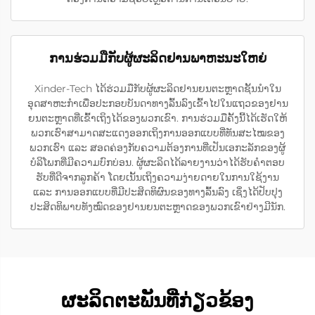
ການຮ່ວມມືກັບຜູ້ຜະລິດຢານພາຫະນະໃຫຍ່
Xinder-Tech ໄດ້ຮ່ວມມືກັບຜູ້ຜະລິດຢານຍນຕະຫຼາດຊັ້ນນຳໃນ
ອຸດສາຫະກຳເພື່ອປະກອບບັນດາທາງລົ້ນລົງເຂົ້າໄປໃນແຖວຂອງຢານ
ຍນຕະຫຼາດທີ່ເຂົ້າເຖິງໄດ້ຂອງພວກເຂົາ. ການຮ່ວມມືຄັ້ງນີ້ໄດ້ເຮັດໃຫ້
ພວກເຮົາສາມາດສະແດງອອກເຖິງການອອກແບບທີ່ທັນສະໄໝຂອງ
ພວກເຮົາ ແລະ ສອດຄ່ອງກັບຄວາມຕ້ອງການທີ່ເປັນເອກະລັກຂອງຜູ້
ບໍລິໂພກທີ່ມີຄວາມບົກບ່ອນ. ຜູ້ຜະລິດໄດ້ລາຍງານວ່າໄດ້ຮັບຄຳຕອບ
ຮັບທີ່ດີຈາກລູກຄ້າ ໂດຍເນັ້ນເຖິງຄວາມງ່າຍດາຍໃນການໃຊ້ງານ
ແລະ ການອອກແບບທີ່ມີປະສິດທິຜົນຂອງທາງລົ້ນລົງ ເຊິ່ງໄດ້ປັບປຸງ
ປະສິດທິພາບທັງໝົດຂອງຢານຍນຕະຫຼາດຂອງພວກເຂົາຢ່າງມີນັກ.
ຜະລິດຕະພັນທີ່ກ່ຽວຂ້ອງ