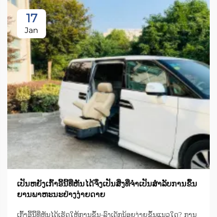
17
Jan
ເປັນຫຍັງເກົ້າອີ້ນີ້ທີ່ຫັນໄດ້ຈຶ່ງເປັນສິ່ງທີ່ຈຳເປັນສຳລັບການຂຶ້ນ
ຍານພາຫະນະຢ່າງງ່າຍດາຍ
ເກົ້າອີ້ນີ້ທີ່ຫັນໄດ້ເຮັດໃຫ້ການຂຶ້ນ-ລົງເດັກນ້ອຍງ່າຍຂຶ້ນແນວໃດ? ການ