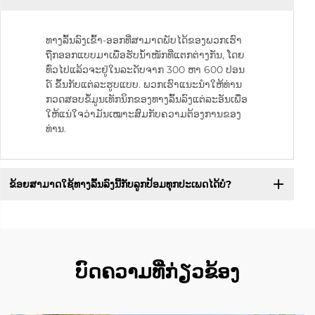
ທາງລົ້ນລົງເຂົ້າ-ອອກທີ່ສາມາດພັບໄດ້ຂອງພວກເຮົາ
ຖືກອອກແບບມາເພື່ອຮັບນ້ຳໜັກທີ່ແຕກຕ່າງກັນ, ໂດຍ
ທົ່ວໄປແລ້ວຈະຢູ່ໃນລະດັບຈາກ 300 ຫາ 600 ປອນ
ດ໌ ຂຶ້ນກັບແຕ່ລະຮູບແບບ. ພວກເຮົາແນະນຳໃຫ້ທ່ານ
ກວດສອບຂໍ້ມູນເທັກນິກຂອງທາງລົ້ນລົງແຕ່ລະອັນເພື່ອ
ໃຫ້ແນ່ໃຈວ່າມັນເໝາະສົມກັບຄວາມຕ້ອງການຂອງ
ທ່ານ.
ຂ້ອຍສາມາດໃຊ້ທາງລົ້ນລົງນີ້ກັບລູກປ້ອມທຸກປະເພດໄດ້ບໍ?
ບົດຄວາມທີ່ກ່ຽວຂ້ອງ