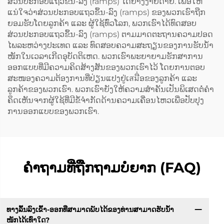
ສ່ວນປະກອບແຖວຂຶ້ນ-ລົງ (ramps) ໄດ້ຢ່າງງ່າຍດາຍ. ເພື່ອໃຫ້
ແນ່ໃຈວ່າສ່ວນປະກອບແຖວຂຶ້ນ-ລົງ (ramps) ຂອງພວກເຮົາຖືກ
ຍອມຮັບໂດຍລູກຄ້າ ແລະ ຜູ້ໃຊ້ທົ່ວໂລກ, ພວກເຮົາໄດ້ທົດສອບ
ສ່ວນປະກອບແຖວຂຶ້ນ-ລົງ (ramps) ຕາມມາດຕະຖານຄວາມປອດ
ໄພລະຫວ່າງປະເທດ ແລະ ທົດສອບຄວາມສະຖຽນຂອງການຮັບນ້ຳ
ໜັກໃນເວລາເກີດອຸບັດຕິເຫດ. ພວກເຮົາພະຍາຍາມຮັກສາການ
ອອກແບບທີ່ມີຄວາມຄິດສ້າງສັນຂອງພວກເຮົາໄວ້ ໂດຍການຕອບ
ສະໜອງຄວາມຕ້ອງການທີ່ປ່ຽນແປງຢູ່ເสมື່ອຂອງລູກຄ້າ ແລະ
ລູກຄ້າຂອງພວກເຮົາ. ພວກເຮົາຍັງໃຫ້ຄວາມສຳຄັນເປັນພິເສດຕໍ່ຄຳ
ຄຶດເຫັນຈາກຜູ້ໃຊ້ທີ່ມີຂໍ້ຈຳກັດດ້ານຄວາມເຄື່ອນໄຫວເພື່ອປັບປຸງ
ການອອກແບບຂອງພວກເຮົາ.
ຄຳຖາມທີ່ຖືກຖາມບໍ່ຍາກ (FAQ)
ທາງລົ້ນລົງເຂົ້າ-ອອກທີ່ສາມາດພັບໄດ້ຂອງທ່ານສາມາດຮັບນ້ຳ
ໜັກໄດ້ເທົ່າໃດ?