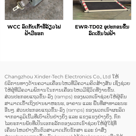
WCC ລົດກັບເກົ້າອີ້ລ້ຽວໄຟ
EWR-TD02 ອຸປະກອນຂຶ້ນ
ຟ້າມີຮອກ
ລົດເຂັນໄຟຟ້າ
Changzhou Xinder-Tech Electronics Co., Ltd ໃຫ້
ບໍລິການທາງດ້ານຄວາມເຄື່ອນໄຫວທີ່ມີຄວາມຄິດສ້າງສັນ ເຊິ່ງຊ່ວຍ
ໃຫ້ຜູ້ທີ່ມີຄວາມພິການໃນການເຄື່ອນໄຫວມີຊີວິດທີ່ງ່າຍຂຶ້ນ.
ສ່ວນປະກອບແຖວຂຶ້ນ-ລົງ (ramps) ຂອງພວກເຮົາຊ່ວຍໃຫ້ຜູ້ຄົນ
ສາມາດເຂົ້າເຖິງຢານພາຫະນະ, ອາຄານ ແລະ ພື້ນທີ່ສາທາລະນະ
ອື່ນໆ. ສ່ວນປະກອບແຖວຂຶ້ນ-ລົງ (ramps) ຂອງພວກເຮົາຜະລິດ
ຈາກອາລູມິເນີ້ມທີ່ເບົາເປັນຢ່າງຍິ່ງ ແລະ ແຂງແຮງຢ່າງຍິ່ງ. ກົກ
ໄລຍະການພັບທີ່ເປັນເອກະລັກຂອງພວກເຮົາຊ່ວຍໃຫ້ຜູ້ໃຊ້ທີ່
ເຄື່ອນໄຫວຢ່າງຕື່ນຕົວສາມາດເກັບຮັກສາ ແລະ ນຳສົ່ງ