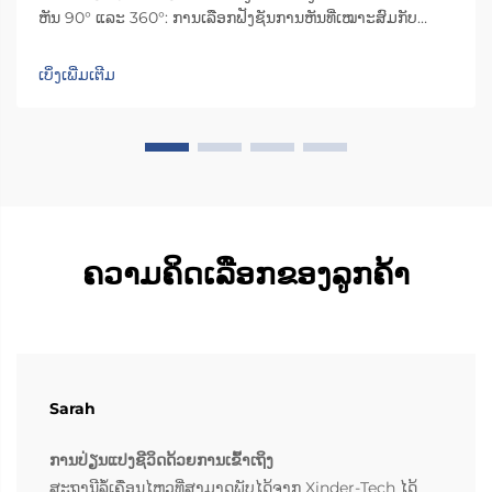
ຫັນ 90° ແລະ 360°: ການເລືອກຟັງຊັນການຫັນທີ່ເໝາະສົມກັບ
ປະເພດຍານພາຫະນະ ແລະ ຄວາມຕ້ອງການຂອງຜູ້ດູແລ. ການເລືອກ
ຊ່ວງການຫັນທີ່ເໝາະສົມຈະເຮັດໃຫ້ການໃຊ້ງານ ແລະ ຄວາມປອດ
ເບິ່ງເພີ່ມເຕີມ
ໄພດີຂຶ້ນ: ການຫັນ 90°...
ຄວາມຄິດເລືອກຂອງລູກຄ້າ
Sarah
ການປ່ຽນແປງຊີວິດດ້ວຍການເຂົ້າເຖິງ
ສະຖານີລໍ້ເຄື່ອນໄຫວທີ່ສາມາດພັບໄດ້ຈາກ Xinder-Tech ໄດ້