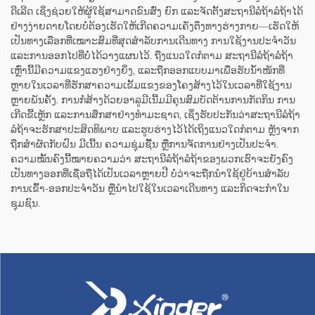
ດີເລີດ ເຊິ່ງຊ່ວຍໃຫ້ຜູ້ໃຊ້ສາມາດຂົນສົ່ງ ຍົກ ແລະຈັດຕັ້ງສະຖານີລໍຖ້າລໍຖ້າໄດ້
ຢ່າງງ່າຍດາຍໂດຍບໍ່ຕ້ອງເຮັດໃຫ້ເກີດຄວາມເຄັ່ງຕຶງທາງຮ່າງກາຍ—ເຮັດໃຫ້
ເປັນທາງເລືອກທີ່ເໝາະສົມທີ່ສຸດສຳລັບການເດີນທາງ ການໃຊ້ງານປະຈຳວັນ
ແລະການອອກໄປທີ່ບໍ່ໄດ້ວາງແຜນໄວ້. ຖືງແນວໃດກໍຕາມ ສະຖານີລໍຖ້າລໍຖ້າ
ເຫຼົ່ານີ້ມີຄວາມແຂງແຮງຢ່າງຍິ່ງ, ແລະຖືກອອກແບບມາເພື່ອຮັບນ້ຳໜັກທີ່
ຫຼາຍໃນເວລາທີ່ຮັກສາຄວາມເຂັ້ມແຂງຂອງໂຄງສ້າງໄວ້ໃນເວລາທີ່ໃຊ້ງານ
ຫຼາຍພັນຄັ້ງ. ການກໍ່ສ້າງດ້ວຍອາລູມີເນີ້ມມີຄຸນສົມບັດຕ້ານການກັດກິນ ການ
ເກີດຂີ້ເຫຼັກ ແລະການສຶກສາຢ່າງທຳມະຊາດ, ເຊິ່ງຮັບປະກັນວ່າສະຖານີລໍຖ້າ
ລໍຖ້າຈະຮັກສາປະສິດທິພາບ ແລະຮູບຮ່າງໄວ້ໄດ້ເຖິງແນວໃດກໍຕາມ ຫຼັງຈາກ
ຖືກສຳຜັດກັບຝົນ ມີເນີ້ນ ຄວາມຊຸ່ມຊື້ນ ຫຼືການຈັດການຢ່າງເປັນປະຈຳ.
ຄວາມໝັ້ນຄົງນີ້ໝາຍຄວາມວ່າ ສະຖານີລໍຖ້າລໍຖ້າຂອງພວກເຮົາຈະຍັງຄົງ
ເປັນທາງອອກທີ່ເຊື່ອຖືໄດ້ເປັນເວລາຫຼາຍປີ ບໍ່ວ່າຈະຖືກນຳໃຊ້ຢູ່ບ້ານສຳລັບ
ການເຂົ້າ-ອອກປະຈຳວັນ ຫຼືນຳໄປໃຊ້ໃນເວລາເດີນທາງ ແລະກິດຈະກຳໃນ
ຊຸມຊົນ.