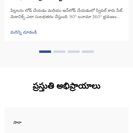
పిల్లలను లోడ్ చేయడం మరియు అన్‌లోడ్ చేయడంలో స్వివల్ కారు సీట్
మెకానిక్స్ ఎలా సులభతరం చేస్తుంది. 90° బనామా 360° భ్రమణం:
వాహన రకం మరియు సంరక్షకుల అవసరాలకు అనుగుణంగా స్వివల్
ఫంక్షనాలిటీని జత చేయడం. సరైన భ్రమణ పరిధిని ఎంచుకోవడం
మరిన్ని చూడండి
ఉపయోగించడాన్ని మరియు భద్రతను అనుకూలీకరిస్తుంది: 90°
భ్రమణం...
ప్రస్తుతి అభిప్రాయాలు
సారా