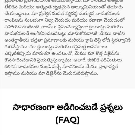
ప్రదేశాలకు ప్రవేశించడానికి అనుమతిస్తాయి. మా రాంప్‌లు అత్యంత
తేలికైన మరియు అత్యంత దృఢమైన అల్యూమినియంతో తయారు
చేయబడ్డాయి. మా ప్రత్యేక మడత వ్యవస్థ చురుకైన వాడుకరులకు
రాంప్‌లను సులభంగా నిల్వ చేయడం మరియు రవాణా చేయడంలో
సహాయపడుతుంది. రాంప్‌లు ప్రపంచవ్యాప్తంగా క్లయింట్లు మరియు
వాడుకరులచే అంగీకరించబడేటట్లు చూసుకోవడానికి, మేము వాటిని
అంతర్జాతీయ భద్రతా ప్రమాణాలకు మరియు క్రాష్ టెస్ట్ లోడ్ స్థిరత్వానికి
గురిచేస్తాము. మా క్లయింట్లు మరియు కస్టమర్ల అవసరాలు
ఎప్పటికప్పుడు మారుతూ ఉండటంతో, మేము మా కొత్త డిజైన్‌ను
కొనసాగించడానికి ప్రయత్నిస్తున్నాము. అలాగే, కదలిక పరిమితులు
కలిగిన వాడుకరుల నుండి వచ్చే సూచనలను మేము ప్రాధాన్యత
ఇస్తాము మరియు మా డిజైన్‌ను మెరుగుపరుస్తాము.
సాధారణంగా అడిగించబడే ప్రశ్నలు
(FAQ)