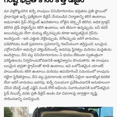
మా వెళ్లగొట్టదగిన కుర్చీ రాంపులు వినియోగదారుల భద్రతను ప్రతి స్థాయిలో
ప్రాధాన్యత ఇచ్చే ప్రత్యేకంగా డిజైన్ చేయబడిన నిర్మాణాన్ని కలిగి ఉంటాయి.
అధునాతన స్లిప్-రెసిస్టెంట్ ఉపరితలాలు లోతైన టెక్స్చర్ కలిగిన, అధిక ట్రాక్షన్
కలిగిన ట్రెడ్ ప్యాటర్న్‌ను కలిగి ఉంటాయి, ఇది తేమగా ఉన్నప్పుడు, ఐస్ కవర్
అయినప్పుడు లేదా దుమ్ము కప్పినప్పుడు కూడా అద్భుతమైన గ్రిప్‌ను
అందిస్తుంది—ఇది ఎత్తుకు వెళ్లేటప్పుడు, దిగేటప్పుడు జరిగే జారుదలు,
పడిపోవడం వంటి ప్రమాదాల ప్రమాదాన్ని గణనీయంగా తగ్గిస్తుంది. బలమైన,
ఎర్గోనామిక్‌గా అమర్చిన హ్యాండ్‌రెయిల్స్ అదనపు స్థిరత్వం మరియు మద్దతును
అందిస్తాయి, దీని వల్ల వినియోగదారులు ఏ భయం లేకుండా స్వతంత్రంగా
పరిస్థితులను నిర్వహించుకోవడానికి ఆత్మవిశ్వాసం పొందుతారు. ఈ రాంపులు
బలమైన భద్రతా స్ట్రాప్‌లతో కూడి ఉంటాయి, ఇవి బలోపేతమైన యాంకర్
పాయింట్‌లను కలిగి ఉంటాయి మరియు ఉపయోగించే సమయంలో రాంపును
గట్టిగా స్థిరీకరిస్తాయి, దీని వల్ల ప్రమాదాలకు దారితీసే ఏదైనా అనాకస్మిక కదలిక
లేదా జరిగే జారుదలు జరగవు. కుర్చీ సులభంగా ప్రవేశించడానికి అనుకూలంగా
చేసిన టేపర్డ్ ఎంట్రీ ఎడ్జెస్ నుండి రోల్-ఆఫ్‌లను నివారించడానికి బలోపేతమైన
సైడ్ రెయిల్స్ వరకు ప్రతి డిజైన్ అంశం మా వివరాలపై జాగ్రత్తగా దృష్టి
సారించడాన్ని సూచిస్తుంది.