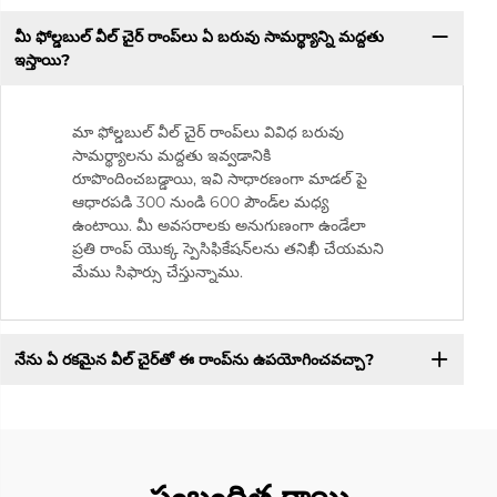
మీ ఫోల్డబుల్ వీల్ చైర్ రాంప్‌లు ఏ బరువు సామర్థ్యాన్ని మద్దతు
ఇస్తాయి?
మా ఫోల్డబుల్ వీల్ చైర్ రాంప్‌లు వివిధ బరువు
సామర్థ్యాలను మద్దతు ఇవ్వడానికి
రూపొందించబడ్డాయి, ఇవి సాధారణంగా మాడల్ పై
ఆధారపడి 300 నుండి 600 పౌండ్‌ల మధ్య
ఉంటాయి. మీ అవసరాలకు అనుగుణంగా ఉండేలా
ప్రతి రాంప్ యొక్క స్పెసిఫికేషన్‌లను తనిఖీ చేయమని
మేము సిఫార్సు చేస్తున్నాము.
నేను ఏ రకమైన వీల్ చైర్‌తో ఈ రాంప్‌ను ఉపయోగించవచ్చా?