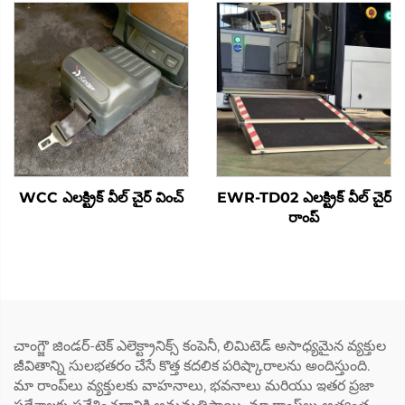
WCC ఎలక్ట్రిక్ వీల్ చైర్ వించ్
EWR-TD02 ఎలక్ట్రిక్ వీల్ చైర్
రాంప్
చాంగ్జౌ జిండర్-టెక్ ఎలెక్ట్రానిక్స్ కంపెనీ, లిమిటెడ్ అసాధ్యమైన వ్యక్తుల
జీవితాన్ని సులభతరం చేసే కొత్త కదలిక పరిష్కారాలను అందిస్తుంది.
మా రాంప్‌లు వ్యక్తులకు వాహనాలు, భవనాలు మరియు ఇతర ప్రజా