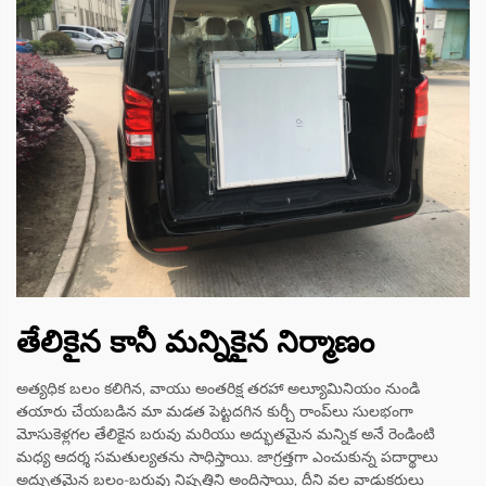
తేలికైన కానీ మన్నికైన నిర్మాణం
అత్యధిక బలం కలిగిన, వాయు అంతరిక్ష తరహా అల్యూమినియం నుండి
తయారు చేయబడిన మా మడత పెట్టదగిన కుర్చీ రాంప్‌లు సులభంగా
మోసుకెళ్లగల తేలికైన బరువు మరియు అద్భుతమైన మన్నిక అనే రెండింటి
మధ్య ఆదర్శ సమతుల్యతను సాధిస్తాయి. జాగ్రత్తగా ఎంచుకున్న పదార్థాలు
అద్భుతమైన బలం-బరువు నిష్పత్తిని అందిస్తాయి, దీని వల్ల వాడుకరులు