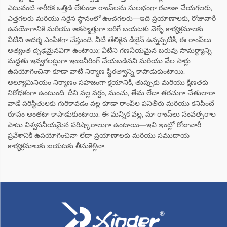
ఎటువంటి శారీరక ఒత్తిడి లేకుండా రాంప్‌లను సులభంగా రవాణా చేయగలరు,
ఎత్తగలరు మరియు సరైన స్థానంలో ఉంచగలరు—ఇది ప్రయాణాలకు, రోజువారీ
ఉపయోగానికి మరియు అకస్మాత్తుగా జరిగే బయటకు వెళ్ళే కార్యక్రమాలకు
వీటిని ఆదర్శ ఎంపికగా చేస్తుంది. వీటి తేలికైన డిజైన్ ఉన్నప్పటికీ, ఈ రాంప్‌లు
అత్యంత దృఢమైనవిగా ఉంటాయి; వీటిని గణనీయమైన బరువు సామర్థ్యాన్ని
మద్దతు ఇవ్వగలట్లుగా ఇంజనీరింగ్ చేయబడినవి మరియు వేల సార్లు
ఉపయోగించినా కూడా వాటి నిర్మాణ స్థిరత్వాన్ని కాపాడుకుంటాయి.
అల్యూమినియం నిర్మాణం సహజంగా క్షయానికి, తుప్పుకు మరియు క్షీణతకు
నిరోధకంగా ఉంటుంది, దీని వల్ల వర్షం, మంచు, తేమ లేదా తరచుగా చేతులారా
వాడే పరిస్థితులకు గురికావడం వల్ల కూడా రాంప్‌ల పనితీరు మరియు కనిపించే
రూపం అంతటా కాపాడుకుంటాయి. ఈ మన్నిక వల్ల, మా రాంప్‌లు సంవత్సరాల
పాటు విశ్వసనీయమైన పరిష్కారాలుగా ఉంటాయి—ఇవి ఇంట్లో రోజువారీ
ప్రవేశానికి ఉపయోగించినా లేదా ప్రయాణాలకు మరియు సముదాయ
కార్యక్రమాలకు బయటకు తీసుకెళ్లినా.