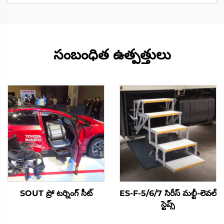
సంబంధిత ఉత్పత్తులు
SOUT ప్రో టర్నింగ్ సీట్
ES-F-5/6/7 సిరీస్ మల్టీ-లెవల్
స్టెప్స్