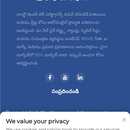
చాంగ్జౌ జిండర్-టెక్ ఎలెక్ట్రానిక్స్ కంపెనీ లిమిటెడ్ ఓఈఎంలు
మరియు ఫ్లీట్ల కోసం ఆటోమొబైల్ ప్రాప్యత పరికరాలను
అందిస్తుంది. మా వీల్ చైర్ లిఫ్ట్లు, ర్యాంప్లు, స్వివెల్ సీట్లు
మరియు నియంత్రణ వ్యవస్థలు ఐఎటీఎఫ్ 16949, సీఈ, ఇ-
మార్క్ మరియు ప్రమాద ప్రమాణాలను అనుసరిస్తాయి. చైనా
మార్కెట్‌లో 95% మార్కెట్ వాటా. ఇప్పుడే అంచనా కోసం
అభ్యర్థించండి.
సంప్రదించండి
నం. 3 హాన్‌షాన్ రోడ్, జిన్బేయి జిల్లా, చాంగ్‌జౌ, జియాంగ్సు, చైనా
We value your privacy
+86-18961288218
We use cookies and similar tools to provide our services.