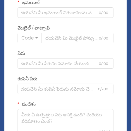
ఇమెయిల్
0/100
మొబైల్ / వాట్సాప్
Code
0/100
పేరు
0/100
కంపెనీ పేరు
0/200
సందేశం