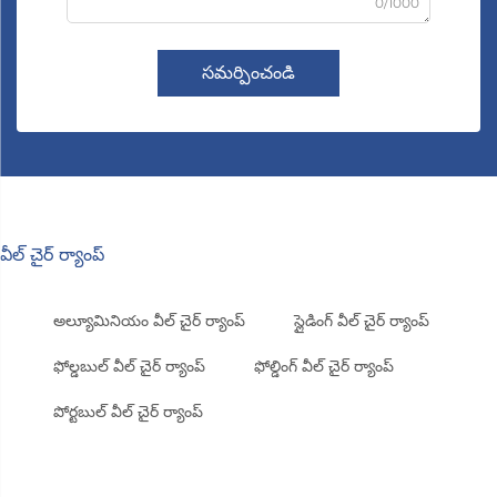
0/1000
సమర్పించండి
వీల్ చైర్ ర్యాంప్
అల్యూమినియం వీల్ చైర్ ర్యాంప్
స్లైడింగ్ వీల్ చైర్ ర్యాంప్
ఫోల్డబుల్ వీల్ చైర్ ర్యాంప్
ఫోల్డింగ్ వీల్ చైర్ ర్యాంప్
పోర్టబుల్ వీల్ చైర్ ర్యాంప్