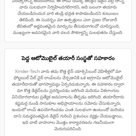
పరిష్కారాన్ని అందించాయి. ఈ రాంప్ యొక్క తేలికైన డిజైన్ వల్ల దాన్ని
వారు సులభంగా నిర్వహించగలిగారని, అది బలంగా తయారు
చేయబడినందున వారి తండ్రి భద్రత కాపాడబడిందని కుటుంబం
తెలిపింది. ఈ సందర్భం మా ఉత్పత్తులు ఎలా ప్రజల రోజువారీ
జీవితంలో అర్థవంతమైన మార్పును తీసుకురాగలవో చూపిస్తుంది,
ముఖ్యంగా అవసరమైన వారి చలన సౌకర్యాన్ని సులభతరం చేస్తుంది.
పెద్ద ఆటోమొబైల్ తయారీ సంస్థతో సహకారం
Xinder-Tech వారు తమ కొత్త లైన్ యాక్సెసిబుల్ వెహికిళ్లలో మా
ఫోల్డబుల్ వీల్ చైర్ రాంప్‌లను చేర్చడానికి ఒక అగ్రగామి ఆటోమొబైల్
తయారీదారుతో భాగస్వామ్యం ఏర్పరచుకున్నారు. ఈ సహకారం ద్వారా
మా కొత్త డిజైన్‌లను ప్రదర్శించడం జరిగింది మరియు వికలాంగుల
వినియోగదారుల ప్రత్యేక అవసరాలను తీర్చడం జరిగింది. తయారీదారు
కస్టమర్ల నుండి సానుకూల అభిప్రాయాలను నమోదు చేసుకున్నారు,
ఇందులో రాంప్ ఉపయోగించడం ఎంత సులభంగా ఉంటుందో మరియు
దాని సమర్థవంతమైన డిజైన్ గురించి ప్రశంసలు వ్యక్తం చేయబడ్డాయి,
ఇది వాటి వాహనాల మొత్తం కార్యాచరణను గణనీయంగా
మెరుగుపరిచింది.