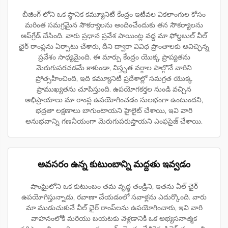
బీజింగ్ లోని ఒక స్థానిక కమ్యూనిటీ కేంద్రం ఇటీవల వికలాంగుల కోసం
మరింత సమగ్రమైన సౌకర్యాలను అందించేందుకు తన సౌకర్యాలను
అప్‌గ్రేడ్ చేసింది. వారు ప్రధాన ప్రవేశ పాయింట్ల వద్ద మా ఫోల్డబుల్ వీల్
ఛైర్ రాంప్లను ఏర్పాటు చేశారు, దీని ద్వారా వివిధ ప్రాంతాలకు అవిచ్ఛిన్న
ప్రవేశం సాధ్యమైంది. ఈ మార్పు కేంద్రం యొక్క ప్రాప్యతను
మెరుగుపరచడమే కాకుండా, విస్తృత వర్గాల పాల్గొనే వారిని
ప్రోత్సహించింది, ఇది కమ్యూనిటీ ప్రదేశాల్లో సమగ్రత యొక్క
ప్రాముఖ్యతను చూపిస్తుంది. ఉపయోగకర్తల నుండి వచ్చిన
అభిప్రాయాలు మా రాంప్ల ఉపయోగించడం సులభంగా ఉంటుందని,
భద్రతా లక్షణాలు బాగుంటాయని హైలైట్ చేశాయి, ఇవి వారి
అనుభవాన్ని గణనీయంగా మెరుగుపరుస్తాయని ఎంఫసైజ్ చేశాయి.
అవసరం ఉన్న కుటుంబాన్ని మద్దతు ఇవ్వడం
షాంఘైలోని ఒక కుటుంబం తమ వృద్ధ తండ్రిని, ఇతను వీల్ ఛైర్
ఉపయోగిస్తున్నాడు, రవాణా చేయడంలో సవాళ్లను ఎదుర్కొంది. వారు
మా ముడుచుకునే వీల్ ఛైర్ రాంప్‌లను ఉపయోగించారు, ఇవి వారి
వాహనంలోకి మరియు బయటకు వెళ్లడానికి ఒక అభ్యసనాత్మక