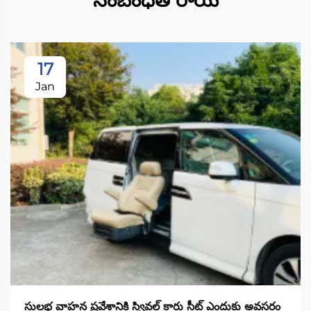
సంబంధిత రాయి
17
Jan
సులభ వాహన ప్రవేశానికి స్వివల్ కారు సీట్ ఎందుకు అవసరం