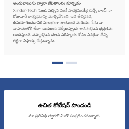
అందుబాటును ద్వారా జీవితాలను మార్చడం
Xinder-Tech నుండి వచ్చిన వంగే సాధ్యమయ్యే కుర్చీ రాంప్ నా
రోజువారీ కార్యక్రమాన్ని మార్చివేసింది. ఇది తేలికైనది,
ఉపయోగించడానికి సులభంగా ఉంటుంది మరియు నేను నా
వాహనంలోకి లేదా బయటకు వెళ్ళేటప్పుడు అవసరమైన భద్రతను
అందిస్తుంది. నమ్మకమైన చలన పరిష్కారం కోసం ఎవరైనా దీన్ని
గట్టిగా సిఫార్సు చేస్తున్నాను.
ఉచిత కోటేషన్ పొందండి
మా ప్రతినిధి త్వరలో మీతో సంప్రదించనున్నారు.