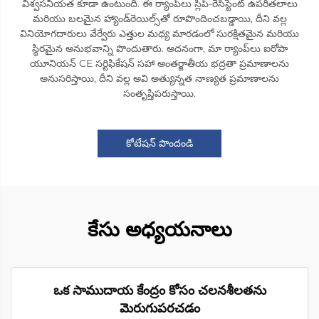
విశ్వసనీయత కూడా ఉంటుంది. ఈ ర్యాంప్‌లు స్లిప్-రెసిస్టెంట్ ఉపరితలాలు
మరియు బలమైన హ్యాండ్‌రెయిల్స్‌తో రూపొందించబడ్డాయి, దీని వల్ల
వినియోగదారులు వేర్వేరు ఎత్తుల మధ్య మారడంలో సురక్షితమైన మరియు
స్థిరమైన అనుభవాన్ని పొందుతారు. అదనంగా, మా ర్యాంప్‌లు ఐరోపా
యూనియన్ CE సర్టిఫికేషన్ సహా అంతర్జాతీయ భద్రతా ప్రమాణాలను
అనుసరిస్తాయి, దీని వల్ల అవి అత్యున్నత నాణ్యత ప్రమాణాలను
సంతృప్తిపరుస్తాయి.
కోటేషన్ పొందండి
కేసు అధ్యయనాలు
ఒక సాముదాయ కేంద్రం కోసం చలనశీలతను
మెరుగుపరచడం