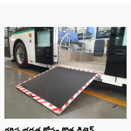
గరిష్ట భద్రత కోసం కొత్త డిజైన్