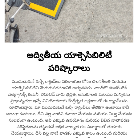
అద్వితీయ యాక్సెసిబిలిటీ
పరిష్కారాలు
ముడుచుకునే కుర్చీ ర్యాంప్‌లు వికలాంగుల కోసం చలనశీలత మరియు
యాక్సెసిబిలిటీని మెరుగుపరచడానికి అత్యవసరం. చాంగ్‌జౌ జిండర్-టెక్
ఎలెక్ట్రానిక్స్ కంపెనీ, లిమిటెడ్ వారు భద్రత, అనుకూలత మరియు మన్నికను
ప్రాధాన్యతగా ఇచ్చే వినియోగదారు-కేంద్రీకృత లక్షణాలతో ఈ ర్యాంప్‌లను
రూపొందిస్తారు. మా ముడుచుకునే కుర్చీ ర్యాంప్‌లు తేలికగా ఉంటాయి కానీ
బలంగా ఉంటాయి, దీని వల్ల వాటిని రవాణా చేయడం మరియు నిల్వ చేయడం
సులభంగా ఉంటుంది. అవి ఎక్కువ ఉపయోగం మరియు వివిధ వాతావరణ
పరిస్థితులను తట్టుకునే అధిక నాణ్యత గల పదార్థాలతో తయారు
చేయబడ్డాయి, దీని వల్ల వాటి వాడకం ఎక్కువ కాలం ఉంటుంది మరియు