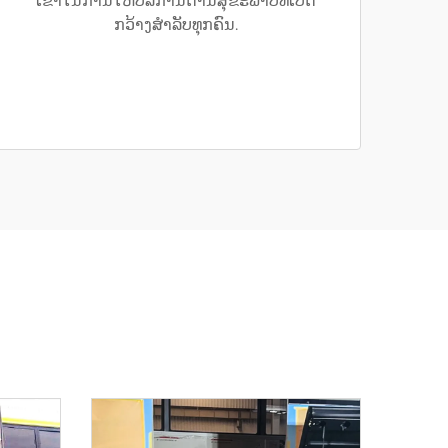
ເຂົາໃນການໃຫ້ບໍລິການດ້ານສຸຂະພາບທີ່ເປີດ
ກວ້າງສຳລັບທຸກຄົນ.