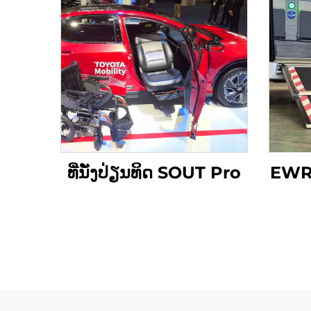
ທີ່ນັ່ງປ່ຽນທິດ SOUT Pro
EWR-