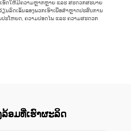
ດ, ເຮັດໃຫ້ມີຄວາມຫຼາກຫຼາຍ ແລະ ສະດວກສະບາຍ
ລ້ຽນລົດເຂັນຂອງພວກເຮົາເພື່ອສຳຫຼາດປະສົບການ
ເປັນປະໂຫຍດ, ຄວາມປອດໄພ ແລະ ຄວາມສະດວກ
ງລ້ອມທີ່ເຮົາຜະລິດ