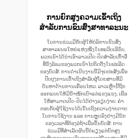
ການຍົກສູງຄວາມເຂົ້າເຖິງ
ສຳລັບການຂົນສົ່ງສາທາລະນະ
ໃນການຮ່ວມມືກັບຜູ້ໃຫ້ບໍລິການຂົນສົ່ງ
ສາທາລະນະໃຫຍ່ແຫ່ງໜຶ່ງໃນທະວີບເອີຣົບ,
ພວກເຮົາໄດ້ນຳເອົາລາວເປີດ-ປິດສຳລັບເກົ້າອີ່
ທີ່ນັ່ງລ້ອມຂອງພວກເຮົາໄປຕິດຕັ້ງໃນຟະລີດ
ຂອງບັດສ໌. ການດຳເນີນງານນີ້ມີຈຸດປະສົງເພື່ອ
ປັບປຸງການເຂົ້າເຖິງສຳລັບຜູ້ໂດຍສານທີ່ມີ
ບັນຫາດ້ານການເຄື່ອນໄຫວ. ລາວເຫຼົ່ານີ້ຖືກ
ອອກແບບໃຫ້ມີນ້ຳໜັກເບົາແຕ່ແຂງແຮງ, ເພື່ອ
ໃຫ້ສາມາດເປີດ-ປິດໄດ້ຢ່າງລຽບງ່າຍ. ຄຳ
ຕອບກັບຜູ້ໃຊ້ງານໄດ້ເນັ້ນເຖິງຄວາມງ່າຍດາຍ
ໃນການໃຊ້ງານ ແລະ ການຫຼຸດລົງຢ່າງມີນັກ
ຂອງເວລາທີ່ຕ້ອງລໍຖ້າເພື່ອຂຶ້ນບັດສ໌. ການ
ຮ່ວມມືທີ່ສຳເລັດຜົນນີ້ບໍ່ພຽງແຕ່ຍົກສູງ