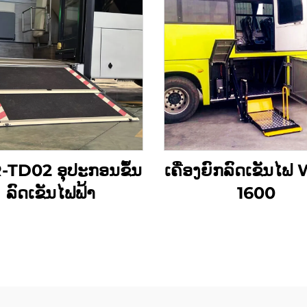
TD02 ອຸປະກອນຂຶ້ນ
ເຄື່ອງຍົກລົດເຂັນໄຟ
ລົດເຂັນໄຟຟ້າ
1600