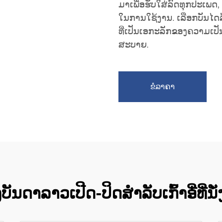
ມາເພື່ອຮັບໃສ່ລົດທຸກປະເພ
ໃນການໃຊ້ງານ. ເລືອກບັນໄດ
ທີ່ເປັນເອກະລັກຂອງຄວາມ
ສະບາຍ.
ຂໍລາຄາ
ນດາລາວເປີດ-ປິດສຳລັບເກົ້າອີ່ທີ່ນັ່