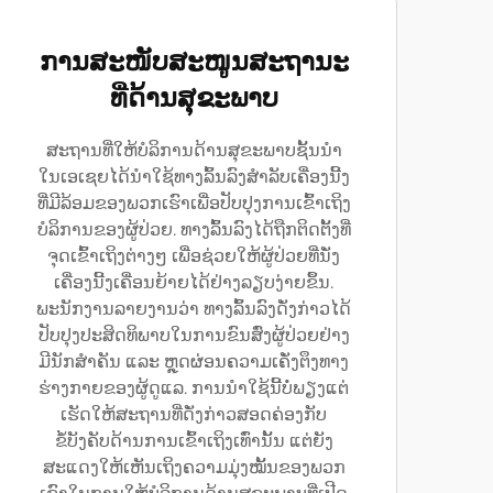
ການສະໜັບສະໜູນສະຖານະ
ທີ່ດ້ານສຸຂະພາບ
ສະຖານທີ່ໃຫ້ບໍລິການດ້ານສຸຂະພາບຊັ້ນນຳ
ໃນເອເຊຍໄດ້ນຳໃຊ້ທາງລົ້ນລົງສຳລັບເຄື່ອງນີ້ງ
ທີ່ມີລ້ອມຂອງພວກເຮົາເພື່ອປັບປຸງການເຂົ້າເຖິງ
ບໍລິການຂອງຜູ້ປ່ວຍ. ທາງລົ້ນລົງໄດ້ຖືກຕິດຕັ້ງທີ່
ຈຸດເຂົ້າເຖິງຕ່າງໆ ເພື່ອຊ່ວຍໃຫ້ຜູ້ປ່ວຍທີ່ນັ່ງ
ເຄື່ອງນີ້ງເຄື່ອນຍ້າຍໄດ້ຢ່າງລຽບງ່າຍຂຶ້ນ.
ພະນັກງານລາຍງານວ່າ ທາງລົ້ນລົງດັ່ງກ່າວໄດ້
ປັບປຸງປະສິດທິພາບໃນການຂົນສົ່ງຜູ້ປ່ວຍຢ່າງ
ມີນັກສຳຄັນ ແລະ ຫຼຸດຜ່ອນຄວາມເຄັ່ງຕຶງທາງ
ຮ່າງກາຍຂອງຜູ້ດູແລ. ການນຳໃຊ້ນີ້ບໍ່ພຽງແຕ່
ເຮັດໃຫ້ສະຖານທີ່ດັ່ງກ່າວສອດຄ່ອງກັບ
ຂໍ້ບັງຄັບດ້ານການເຂົ້າເຖິງເທົ່ານັ້ນ ແຕ່ຍັງ
ສະແດງໃຫ້ເຫັນເຖິງຄວາມມຸ່ງໝັ້ນຂອງພວກ