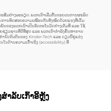
ເໝາະສົມຢ່າງລະອຽດ. ພວກເຮົາເລີ່ມຕົ້ນຂະບວນການຜະລິດ
ຜ່ານການທົດສອບຄວາມເໝືອນກັນທັງໝົດດ້ວຍແຮງທີ່ເຂັ້ມ
ັນຂອງພວກເຮົາເປັນອັດຕະໂນມັດຢ່າງເຕັມທີ່ ແລະ ໃຊ້
ຍຊ່ຽວຊານທີ່ດີທີ່ສຸດ ແລະ ພວກເຂົາກຳລັງຄົ້ນຫາການ
ນການກຳນົດຕົວຕົນຂອງ Xinder-Tech ແລະ ດຽວນີ້ຄູ່ແຂ່ງ
ານໃນດ້ານຄວາມເຂົ້າເຖິງ (accessibility) ທີ່
ລັບເກົ້າອີ້ຫຼັງ