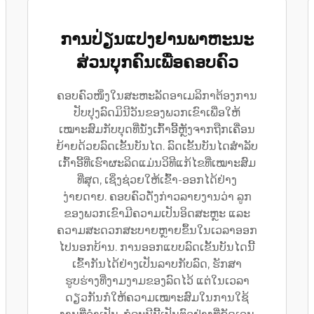
ການປ່ຽນແປງຢານພາຫະນະ
ສ່ວນບຸກຄົນເພື່ອຄອບຄົວ
ຄອບຄົວໜຶ່ງໃນສະຫະລັດອາເມລິກາຕ້ອງການ
ປັບປຸງລົດມິນີວັນຂອງພວກເຂົາເພື່ອໃຫ້
ເໝາະສົມກັບບຸດທີ່ນັ່ງເກົ້າອີ້ຫຼັງຈາກຖືກເຄື່ອນ
ຍ້າຍດ້ວຍລົດເຂັ້ນບັນໄດ. ລົດເຂັ້ນບັນໄດສຳລັບ
ເກົ້າອີ້ທີ່ເຮົາຜະລິດແມ່ນວິທີແກ້ໄຂທີ່ເໝາະສົມ
ທີ່ສຸດ, ເຊິ່ງຊ່ວຍໃຫ້ເຂົ້າ-ອອກໄດ້ຢ່າງ
ງ່າຍດາຍ. ຄອບຄົວດັ່ງກ່າວລາຍງານວ່າ ລູກ
ຂອງພວກເຂົາມີຄວາມເປັນອິດສະຫຼະ ແລະ
ຄວາມສະດວກສະບາຍຫຼາຍຂຶ້ນໃນເວລາອອກ
ໄປນອກບ້ານ. ການອອກແບບລົດເຂັ້ນບັນໄດນີ້
ເຂົ້າກັນໄດ້ຢ່າງເປັນລາບກັບລົດ, ຮັກສາ
ຮູບຮ່າງທີ່ງາມງາມຂອງລົດໄວ້ ແຕ່ໃນເວລາ
ດຽວກັນກໍໃຫ້ຄວາມເໝາະສົມໃນການໃຊ້