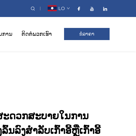
LO
ນການ
ຕິດຕໍ່ພວກເຮົາ
ຂໍລາຄາ
ມສະດວກສະບາຍໃນການ
້ນລົງສຳລັບເກົ້າອີ້ຫຼືເກົ້າອີ້