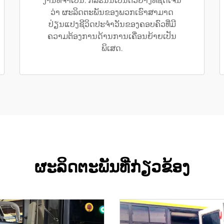
ງານທີ່ຈຳເປັນ. ກໍລະນີນີ້ເປັນຕົວຢ່າງທີ່ຊັດເຈນ
ວ່າ ຜະລິດຕະພັນຂອງພວກເຮົາສາມາດ
ປ່ຽນແປງຊີວິດປະຈຳວັນຂອງຄອບຄົວທີ່ມີ
ຄວາມຕ້ອງການດ້ານການເຄື່ອນຍ້າຍເປັນ
ພິເສດ.
ຜະລິດຕະພັນທີ່ກ່ຽວຂ້ອງ