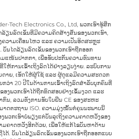
er-Tech Electronics Co., Ltd, ພວກເຮົາຮູ້ສຶກ
ໄດລ້ຽນລົດເຂັນທີ່ມີຄວາມຄິດສ້າງສັນຂອງພວກເຮົາ,
ບປຸງຄວາມເຄື່ອນໄຫວ ແລະ ຄວາມເປັນອິດສະຫຼະ
ນ. ບັນໄດລ້ຽນລົດເຂັນຂອງພວກເຮົາຖືກອອກ
າມແໜ້ນປາກກາ, ເພື່ອຮັບປະກັນຄວາມທົນທານ
ຫ້ການເຂົ້າເຖິງລົດໄດ້ຢ່າງລຽບງ່າຍ. ລະບົບການ
າຍດາຍ, ເຮັດໃຫ້ຜູ້ໃຊ້ ແລະ ຜູ້ດູແລມີຄວາມສະດວກ
ວ່າ 20 ປີໃນດ້ານການເຂົ້າເຖິງລົດສຳລັບບຸກຄົນທີ່
ຂອງພວກເຮົາໄດ້ຖືກທົດສອບຢ່າງເຂັ້ມງວດ ແລະ
ກົນ, ລວມທັງການຮັບໃບຢືນ CE ຂອງສະຫະ
າດຕະຖານ ISO. ຄວາມມຸ່ງໝັ້ນຕໍ່ຄຸນນະພາບນີ້
ອງພວກເຮົາບໍ່ພຽງແຕ່ບັນລຸເຖິງຄວາມຄາດຫວັງຂອງ
ນຄວາມຄາດຫວັງອີກດ້ວຍ, ເພື່ອໃຫ້ແກ້ໄຂບັນຫາດ້ານ
ອຖືໄດ້. ບັນໄດລ້ຽນລົດເຂັນຂອງພວກເຮົາຖືກອອກແບບ