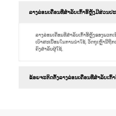
ລາງລ່ອນເຄື່ອນທີ່ສຳລັບເກົ້າອີ້ຫຼັງມີສ່
ລາງລ່ອນເຄື່ອນທີ່ສຳລັບເກົ້າອີ້ຫຼັງຂອງພ
ເບົາສະເບື້ອນໃນການນຳໃຊ້. ວັດຖຸເຫຼົ່ານ
ຄົງສຳລັບຜູ້ໃຊ້.
ຂ້ອຍຈະຕິດຕັ້ງລາງລ່ອນເຄື່ອນທີ່ສຳລັບເກົ້າ