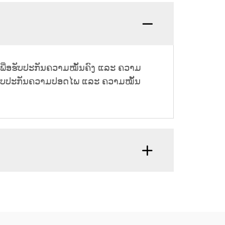
ກ ເພື່ອຮັບປະກັນຄວາມໝັ້ນຄົງ ແລະ ຄວາມ
ຍັງຮັບປະກັນຄວາມປອດໄພ ແລະ ຄວາມໝັ້ນ