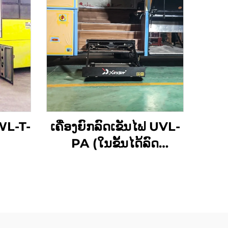
 WL-T-
ເຄື່ອງຍົກລົດເຂັນໄຟ UVL-
PA (ໃນຂັ້ນໄດ້ລົດ
ໂດຍສານ)