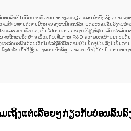
່ນຜະລິດຕະພັນທີ່ໄດ້ຮັບການພັດທະນາຢ່າງລະອຽດ ແລະ ຄຳນຶງເຖິງຄວາມ
ແລະ ຄວາມຕ້ານທານຕໍ່ການສຶກສາຂອງຜະລິດຕະພັນ. ແຕ່ລະບ່ອນລົ້ນລົງຈະ
ແລະ ການຮັບຮອງເປັນໄປຕາມມາດຕະຖານທີ່ສູງທີ່ສຸດ. ເສັ້ນຜະລິດຕະພ
ິດຕະພັນຈະຖືກຜະລິດຢ່າງເໝືອນກັນ. ທີມງານ R&D ຂອງພວກເຮົາປະກອບດ້ວ
ລິດຕະພັນດ້ວຍເຕັກໂນໂລຊີທີ່ດີທີ່ສຸດທີ່ມີຢູ່ໃນປັດຈຸບັນ. ສິ່ງນີ້ເປັ
ນລົ້ນລົງສຳລັບເກົ້າອີ້ຫຼັງຂອງພວກເຮົາພິສູດວ່າພວກເຮົາໄດ້ກຳນົດມາດຕະຖ
ເຖິງແຕ່ເລື່ອຍໆກ່ຽວກັບບ່ອນລົ້ນລົງສຳ