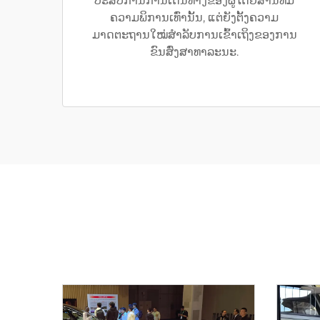
ປະສົບການການເດີນທາງຂອງຜູ້ໂດຍສານທີ່ມີ
ຄວາມພິການເທົ່ານັ້ນ, ແຕ່ຍັງຕັ້ງຄວາມ
ມາດຕະຖານໃໝ່ສຳລັບການເຂົ້າເຖິງຂອງການ
ຂົນສົ່ງສາທາລະນະ.