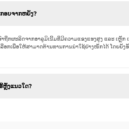
ວນປະກອບຈາກຫຍັງ?
ວກເຮົາຖືກຜະລິດຈາກອາລູມິເນີ້ມທີ່ມີຄວາມແຂງແຮງສູງ ແລະ ເຫຼັ
ີ້ຖືກເລືອກເພື່ອໃຫ້ສາມາດຕ້ານທານການນຳໃຊ້ຢ່າງໜັກໄດ້ ໂດຍ
ອີ້ຫຼັງແນວໃດ?