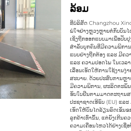
ລ້ອມ
ທີ່ບໍລິສັດ Changzhou Xind
ພໍໃຈຢ່າງຫຼວງຫຼາຍຕໍ່ກັບບັນ
ເຊິ່ງຖືກອອກແບບມາເພື່ອປັ
ສຳລັບບຸກຄົນທີ່ມີຄວາມພິກາ
ແບບຢ່າງຖືກຕ້ອງ ແລະ ມີຄວ
ແລະ ຄວາມປອດໄພ ໃນເວລາທີ່ໃ
ເລື່ອນເຮັດໃຫ້ການໃຊ້ງານງ່
ສະບາຍ. ດ້ວຍປະສົບການຫຼາຍກ
ມີຄວາມພິການ, ຜະລິດຕະພັນ
ຮັບໃບຢືນຕາມມາດຕະຖານສາ
ປະຊາຊາດເອີຣົບ (EU) ແລະ ມ
ເຮັດໃຫ້ບັນໄດລ້ຽນລົດເຂັນຂ
ລູກຄ້າເທົ່ານັ້ນ, ແຕ່ຍັງເກີ
ຄວາມເຄື່ອນໄຫວໄດ້ຢ່າງເຊື່