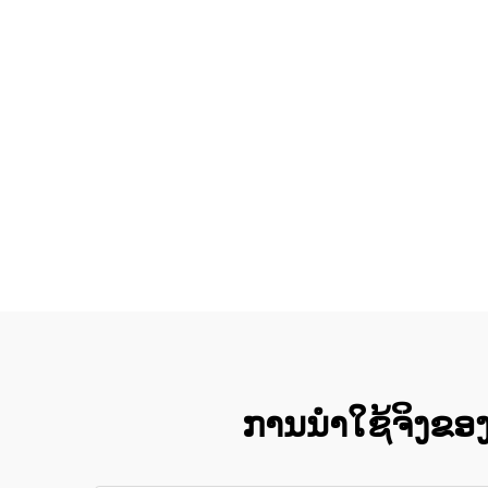
ການນຳໃຊ້ຈິງຂອງບັ