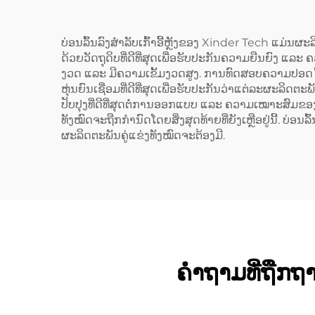
ບ່ອນລົ້ນລົງສຳລັບເກົ້າອີ້ຫຼັງຂອງ Xinder Tech ແມ
ດ້ວຍວັດຖຸດິບທີ່ດີທີ່ສຸດເພື່ອຮັບປະກັນຄວາມຍືນຍົງ 
ງວດ ແລະ ມີຄວາມເຂັ້ມງວດສູງ. ການທົດສອບຄວາມປອດໄພ 
ຫຸ່ນຍົນເຊື່ອມທີ່ດີທີ່ສຸດເພື່ອຮັບປະກັນວ່າແຕ່ລະຜະລ
ປັບປຸງທີ່ດີທີ່ສຸດຕໍ່ການອອກແບບ ແລະ ຄວາມເໝາະສົມຂອງຜະ
ທັງໝົດຈະຖືກກຳນົດໂດຍສິ່ງສຸດທ້າຍທີ່ຍັງເຫຼືອຢູ່ນີ້. ບ່ອ
ຜະລິດຕະພັນຄູ່ແຂ່ງທັງໝົດຈະຕ້ອງມີ.
ຄຳຖາມທີ່ຖືກຖາມ