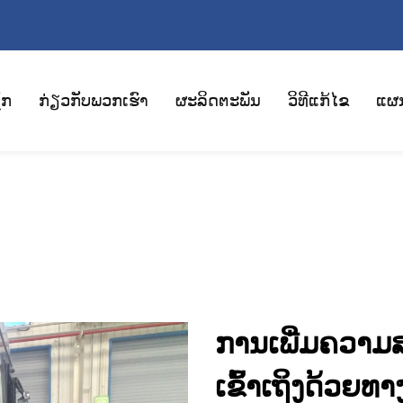
ັກ
ກ່ຽວກັບພວກເຮົາ
ຜະລິດຕະພັນ
ວິທີແກ້ໄຂ
ແຜ
ການເພີ່ມຄວາ
ເຂົ້າເຖິງດ້ວຍທາງລົ