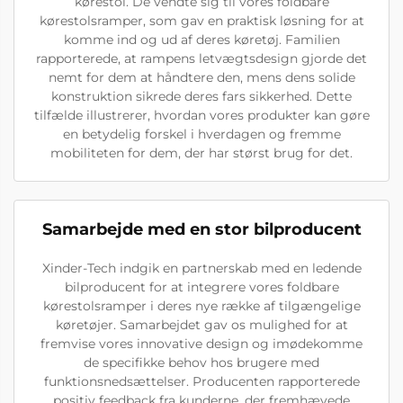
kørestol. De vendte sig til vores foldbare
kørestolsramper, som gav en praktisk løsning for at
komme ind og ud af deres køretøj. Familien
rapporterede, at rampens letvægtsdesign gjorde det
nemt for dem at håndtere den, mens dens solide
konstruktion sikrede deres fars sikkerhed. Dette
tilfælde illustrerer, hvordan vores produkter kan gøre
en betydelig forskel i hverdagen og fremme
mobiliteten for dem, der har størst brug for det.
Samarbejde med en stor bilproducent
Xinder-Tech indgik en partnerskab med en ledende
bilproducent for at integrere vores foldbare
kørestolsramper i deres nye række af tilgængelige
køretøjer. Samarbejdet gav os mulighed for at
fremvise vores innovative design og imødekomme
de specifikke behov hos brugere med
funktionsnedsættelser. Producenten rapporterede
positiv feedback fra kunderne, der fremhævede