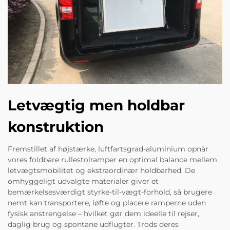
Letvægtig men holdbar
konstruktion
Fremstillet af højstærke, luftfartsgrad-aluminium opnår
vores foldbare rullestolramper en optimal balance mellem
letvægtsmobilitet og ekstraordinær holdbarhed. De
omhyggeligt udvalgte materialer giver et
bemærkelsesværdigt styrke-til-vægt-forhold, så brugere
nemt kan transportere, løfte og placere ramperne uden
fysisk anstrengelse – hvilket gør dem ideelle til rejser,
daglig brug og spontane udflugter. Trods deres