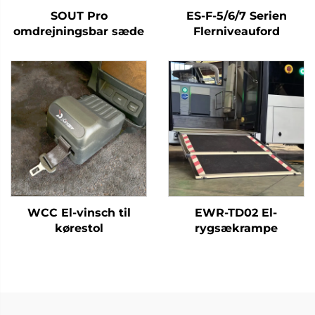
SOUT Pro
ES-F-5/6/7 Serien
omdrejningsbar sæde
Flerniveauford
WCC El-vinsch til
EWR-TD02 El-
kørestol
rygsækrampe