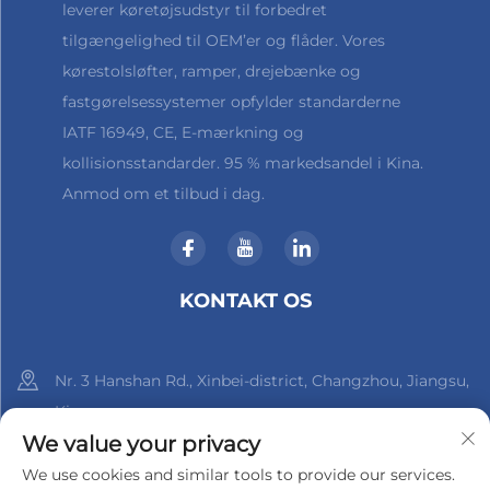
leverer køretøjsudstyr til forbedret
tilgængelighed til OEM’er og flåder. Vores
kørestolsløfter, ramper, drejebænke og
fastgørelsessystemer opfylder standarderne
IATF 16949, CE, E-mærkning og
kollisionsstandarder. 95 % markedsandel i Kina.
Anmod om et tilbud i dag.
KONTAKT OS
Nr. 3 Hanshan Rd., Xinbei-district, Changzhou, Jiangsu,
Kina
We value your privacy
+86-18961288218
We use cookies and similar tools to provide our services.