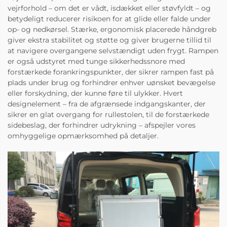
vejrforhold – om det er vådt, isdækket eller støvfyldt – og
betydeligt reducerer risikoen for at glide eller falde under
op- og nedkørsel. Stærke, ergonomisk placerede håndgreb
giver ekstra stabilitet og støtte og giver brugerne tillid til
at navigere overgangene selvstændigt uden frygt. Rampen
er også udstyret med tunge sikkerhedssnore med
forstærkede forankringspunkter, der sikrer rampen fast på
plads under brug og forhindrer enhver uønsket bevægelse
eller forskydning, der kunne føre til ulykker. Hvert
designelement – fra de afgrænsede indgangskanter, der
sikrer en glat overgang for rullestolen, til de forstærkede
sidebeslag, der forhindrer udrykning – afspejler vores
omhyggelige opmærksomhed på detaljer.