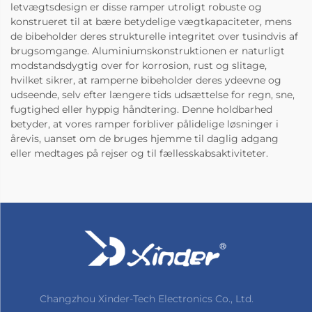
letvægtsdesign er disse ramper utroligt robuste og
konstrueret til at bære betydelige vægtkapaciteter, mens
de bibeholder deres strukturelle integritet over tusindvis af
brugsomgange. Aluminiumskonstruktionen er naturligt
modstandsdygtig over for korrosion, rust og slitage,
hvilket sikrer, at ramperne bibeholder deres ydeevne og
udseende, selv efter længere tids udsættelse for regn, sne,
fugtighed eller hyppig håndtering. Denne holdbarhed
betyder, at vores ramper forbliver pålidelige løsninger i
årevis, uanset om de bruges hjemme til daglig adgang
eller medtages på rejser og til fællesskabsaktiviteter.
Changzhou Xinder-Tech Electronics Co., Ltd.