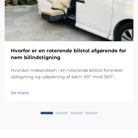
Hvorfor er en roterende bilstol afgørende for
nem bilindstigning
Hvordan mekanikken i en roterende bilstol forenkler
optagning og udpakning af børn. 90° mod 360°
rotation: match funktionen efter køretøjstype og
plejers behov. Valg af den rigtige rotationsvinkel
Se mere
optimerer brugervenlighed og sikkerhed: 90°
rotation...