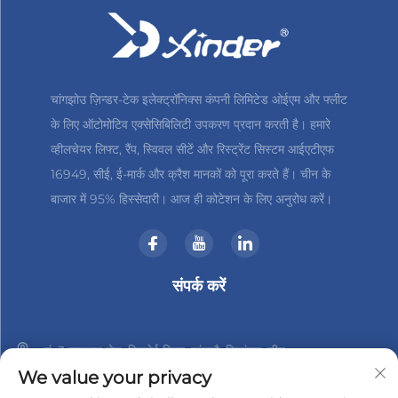
चांगझोउ ज़िन्डर-टेक इलेक्ट्रॉनिक्स कंपनी लिमिटेड ओईएम और फ्लीट
के लिए ऑटोमोटिव एक्सेसिबिलिटी उपकरण प्रदान करती है। हमारे
व्हीलचेयर लिफ्ट, रैंप, स्विवल सीटें और रिस्ट्रेंट सिस्टम आईएटीएफ
16949, सीई, ई-मार्क और क्रैश मानकों को पूरा करते हैं। चीन के
बाजार में 95% हिस्सेदारी। आज ही कोटेशन के लिए अनुरोध करें।
संपर्क करें
नं. 3 हानशान रोड, जिनबेई जिला, चांगझौ, जियांगसु, चीन
We value your privacy
+86-18961288218