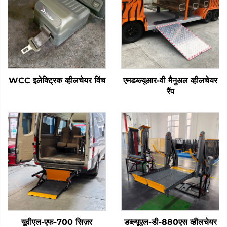
WCC इलेक्ट्रिक व्हीलचेयर विंच
एमडब्ल्यूआर-वी मैनुअल व्हीलचेयर
रैंप
यूवीएल-एफ-700 सिज़र
डब्ल्यूएल-डी-880एस व्हीलचेयर