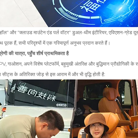
ॉल" और "क्लाउड माउंटेन एंड पर्ल वॉटर" डुअल-थीम इंटीरियर, एविएशन-ग्रेड दूसर
क हैं, सभी परिदृश्यों में एक गरिमापूर्ण अनुभव प्रदान करते हैं।
रेणी की यात्रा, पहुँच शीर्ष प्राथमिकता है
MPV, गाओशन, अपने विशेष प्लेटफॉर्म, बहुमुखी अंतरिक्ष और बुद्धिमान प्रौद्योगिकी के
 सीट्स के अतिरिक्त जोड़ से इस आराम में और भी वृद्धि होती है: