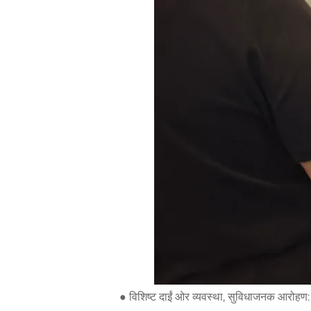
● विशिष्ट दाईं ओर व्यवस्था, सुविधाजनक आरोहण: पह