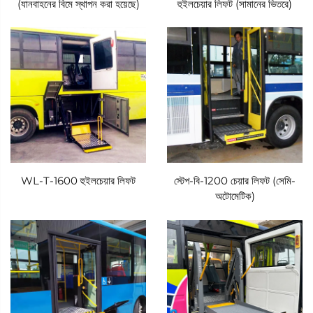
(যানবাহনের বিমে স্থাপন করা হয়েছে)
হুইলচেয়ার লিফট (সামানের ভিতরে)
WL-T-1600 হুইলচেয়ার লিফট
স্টেপ-বি-1200 চেয়ার লিফট (সেমি-
অটোমেটিক)