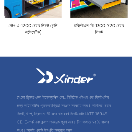
স্টেপ-এ-1200 চেয়ার লিফট (ফুলি
ডব্লিউএল-ডি-1300-720 চেয়ার
অটোমেটিক)
লিফট
চাংজৌ জিন্ডার-টেক ইলেকট্রনিক্স কো., লিমিটেড ওইএম এবং ফ্লিটগুলির
জন্য অটোমোটিভ প্রবেশযোগ্যতা সরঞ্জাম সরবরাহ করে। আমাদের চেয়ার
লিফট, র্যাম্প, স্বিভেল সিট এবং বাধাধরণ সিস্টেমগুলি IATF 16949,
CE, E-মার্ক এবং ক্র্যাশ মানদণ্ড পূরণ করে। চীন বাজারে ৯৫% বাজার
অংশ। আজই একটি উদ্ধৃতি অনুরোধ করুন।