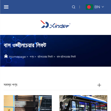
BN
বাস ওয়্হীলচেয়ার লিফট
Homepage
>
পণ্য
>
হুইলচেয়ার লিফট
>
বাস হুইলচেয়ার লিফট
সমস্ত পণ্য