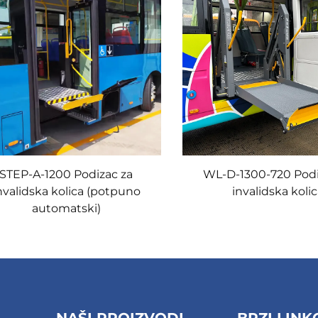
STEP-A-1200 Podizac za
WL-D-1300-720 Podi
nvalidska kolica (potpuno
invalidska koli
automatski)
NAŠI PROIZVODI
BRZI LINK