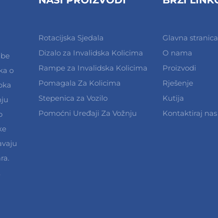
Rotacijska Sjedala
Glavna stranica
Dizalo za Invalidska Kolicima
O nama
dbe
Rampe za Invalidska Kolicima
Proizvodi
ka o
Pomagala Za Kolicima
Rješenje
pka
Stepenica za Vozilo
Kutija
nju
Pomoćni Uređaji Za Vožnju
Kontaktiraj nas
o
ke
avaju
ra.
.