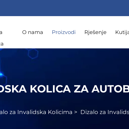
a
O nama
Proizvodi
Rješenje
Kutij
ca
IDSKA KOLICA ZA AUTO
alo za Invalidska Kolicima
>
Dizalo za Invali