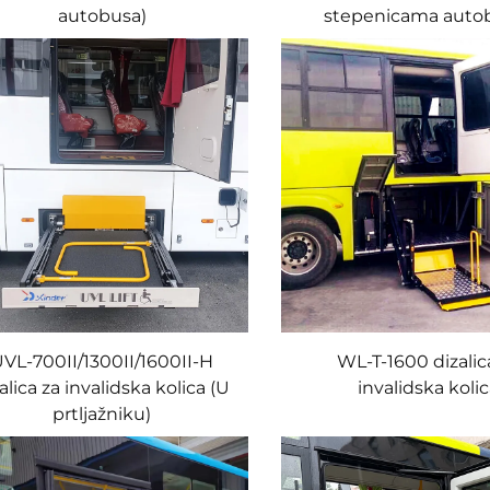
autobusa)
stepenicama auto
VL-700II/1300II/1600II-H
WL-T-1600 dizalic
alica za invalidska kolica (U
invalidska koli
prtljažniku)