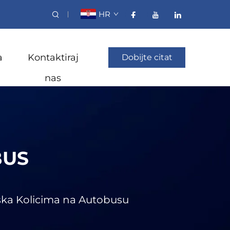
HR
a
Kontaktiraj
Dobijte citat
nas
BUS
dska Kolicima na Autobusu