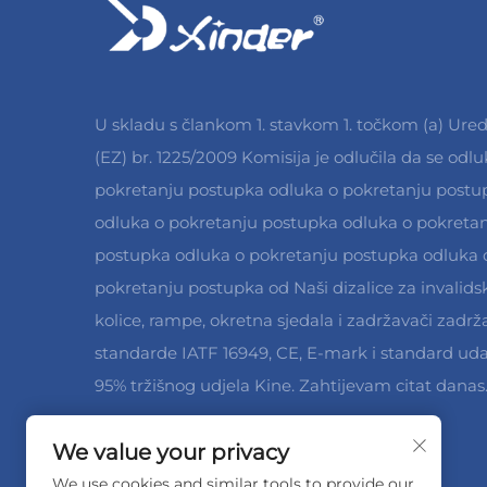
U skladu s člankom 1. stavkom 1. točkom (a) Ure
(EZ) br. 1225/2009 Komisija je odlučila da se odlu
pokretanju postupka odluka o pokretanju postu
odluka o pokretanju postupka odluka o pokreta
postupka odluka o pokretanju postupka odluka 
pokretanju postupka od Naši dizalice za invalids
kolice, rampe, okretna sjedala i zadržavači zadrž
standarde IATF 16949, CE, E-mark i standard uda
95% tržišnog udjela Kine. Zahtijevam citat danas
We value your privacy
We use cookies and similar tools to provide our