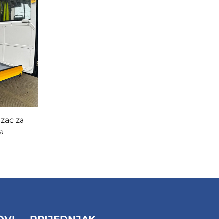
zac za
ca
OVI
PRIJEDNJAK