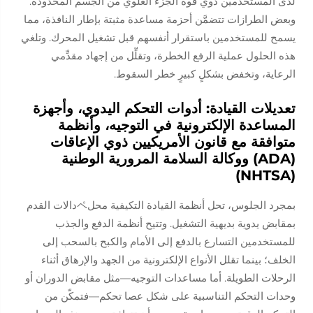
لدى المستخدمين ذوي قوة الجزء العلوي من الجسم المحدودة.
وبعض الطرازات تتضمَّن أحزمة مساعدة مثبتة بإطار النافذة، مما
يسمح للمستخدمين باستقرار أنفسهم قبل تشغيل المحرك. وتلغي
هذه الحلول عملية الرفع الخطرة، وتقلِّل من إجهاد مقدِّمي
الرعاية، وتخفض بشكلٍ كبيرٍ خطر السقوط.
تعديلات القيادة: أدوات التحكم اليدوي، وأجهزة
المساعدة الإلكترونية في التوجيه، وأنظمة
متوافقة مع قانون الأمريكيين ذوي الإعاقات
(ADA) ووكالة السلامة المرورية الوطنية
(NHTSA)
بمجرد الجلوس، تحل أنظمة القيادة التكيفية محلペدالات القدم
بمقابض يدوية بديهية التشغيل. وتتيح أنظمة الدفع والجذب
للمستخدمين التسارع بالدفع إلى الأمام والكبح بالسحب إلى
الخلف؛ بينما تقلل الأنواع الإلكترونية من الجهد والإرهاق أثناء
الرحلات الطويلة. أما مساعدات التوجيه—مثل مقابض الدوران أو
وحدات التحكم التناسبية على شكل عصا تحكم—فتمكّن من