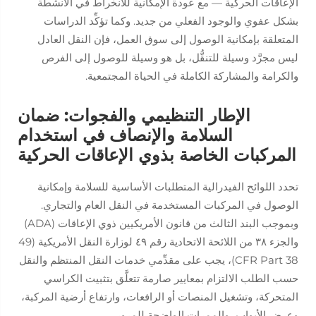
الإعاقات الحركية — مع عودة الإمكانية للانخراط في الأنشطة
بشكل عفوي والوجود الفعلي من جديد. وكما تؤكِّد الدراسات
المتعلقة بإمكانية الوصول إلى سوق العمل، فإن النقل العادل
ليس مجرَّد وسيلة للتنقُّل، بل هو وسيلة للوصول إلى الفرص
والكرامة والمشاركة الكاملة في الحياة المجتمعية.
الإطار التنظيمي والفجوات: ضمان
السلامة والإنصاف في استخدام
المركبات الخاصة بذوي الإعاقات الحركية
تحدد اللوائح الفيدرالية المتطلبات الأساسية للسلامة وإمكانية
الوصول في المركبات المستخدمة في النقل العام والتجاري.
وبموجب البند الثالث من قانون الأمريكيين ذوي الإعاقات (ADA)
والجزء ٣٨ من اللائحة الاتحادية رقم ٤٩ لوزارة النقل الأمريكية (49
CFR Part 38)، يجب على مقدِّمي خدمات النقل المنتظم والنقل
حسب الطلب الالتزام بمعايير صارمة تتعلَّق بتثبيت الكراسي
المتحركة، وتشغيل المنصات أو الرافعات، وارتفاع أرضية المركبة،
وعرض الأبواب، والممرات الواضحة للمرور.