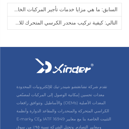
السابق:
ما هي مزايا خدمات تأجير المركبات الخاصة بذوي الإعاقة؟
التالي:
كيفية تركيب منحدر الكرسي المتحرك للاستخدام المنزلي واستخدام المركبات
تقدم شركة تشانغتشو شيندر-تيك للإلكترونيات المحدودة
معدات تحسين إمكانية الوصول إلى المركبات لمصنّعي
المعدات الأصلية (OEMs) والأساطيل. وتتوافق رافعات
الكراسي المتحركة والمنحدرات والمقاعد الدوارة وأنظمة
التثبيت الخاصة بنا مع معايير IATF 16949 وCE وE-mark
ومعايير التصادم. وتحتل الشركة نسبة ٩٥٪ من سوق