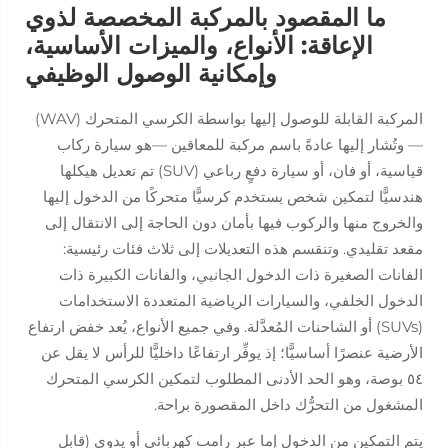
ما المقصود بالمركبة المخصصة لذوي
الإعاقة: الأنواع، والميزات الأساسية،
وإمكانية الوصول الوظيفي
المركبة القابلة للوصول إليها بواسطة الكرسي المتحرك (WAV)
— وتُشار إليها عادةً باسم
مركبة للمعاقين
—هو سيارة ركاب
قياسية، أو فان، أو سيارة دفعٍ رباعي (SUV) تم تعديل هيكلها
هندسيًّا لتمكين شخص يستخدم كرسيًّا متحركًا من الدخول إليها
والخروج منها والركوب فيها بأمان دون الحاجة إلى الانتقال إلى
مقعد تقليدي. وتنقسم هذه التعديلات إلى ثلاث فئات رئيسية:
الفانات الصغيرة ذات الدخول الجانبي، والفانات الكبيرة ذات
الدخول الخلفي، والسيارات الرياضية المتعددة الاستخدامات
(SUVs) أو الشاحنات المُعدَّلة. وفي جميع الأنواع، يُعد خفض ارتفاع
الأرضية عنصرًا أساسيًّا؛ إذ يوفِّر ارتفاعًا داخليًّا للرأس لا يقل عن
٥٤ بوصة، وهو الحد الأدنى المطلوب لتمكين الكرسي المتحرك
المشغول من التحرُّك داخل المقصورة براحة.
يتم التمكين من الدخول إما عبر رامب كهربائي أو يدوي (قابل