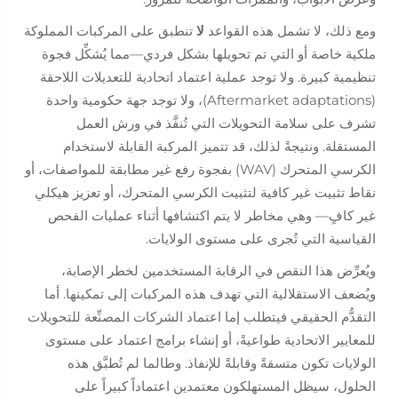
ومع ذلك، لا تشمل هذه القواعد
لا
تنطبق على المركبات المملوكة
ملكية خاصة أو التي تم تحويلها بشكل فردي—مما يُشكِّل فجوة
تنظيمية كبيرة. ولا توجد عملية اعتماد اتحادية للتعديلات اللاحقة
(Aftermarket adaptations)، ولا توجد جهة حكومية واحدة
تشرف على سلامة التحويلات التي تُنفَّذ في ورش العمل
المستقلة. ونتيجةً لذلك، قد تتميز المركبة القابلة لاستخدام
الكرسي المتحرك (WAV) بفجوة رفع غير مطابقة للمواصفات، أو
نقاط تثبيت غير كافية لتثبيت الكرسي المتحرك، أو تعزيز هيكلي
غير كافٍ— وهي مخاطر لا يتم اكتشافها أثناء عمليات الفحص
القياسية التي تُجرى على مستوى الولايات.
ويُعرِّض هذا النقص في الرقابة المستخدمين لخطر الإصابة،
ويُضعف الاستقلالية التي تهدف هذه المركبات إلى تمكينها. أما
التقدُّم الحقيقي فيتطلب إما اعتماد الشركات المصنِّعة للتحويلات
للمعايير الاتحادية طواعيةً، أو إنشاء برامج اعتماد على مستوى
الولايات تكون متسقةً وقابلةً للإنفاذ. وطالما لم تُطبَّق هذه
الحلول، سيظل المستهلكون معتمدين اعتماداً كبيراً على