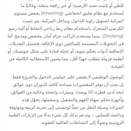
للطي أو مُثبت تحت الأرضية) أو عبر رافعة منصّة، وغالبًا ما
تُستخدم مع نظام تعليق انخفاضي (Kneeling) يخفض مستوى
المركبة لتسهيل زاوية الدخول. وبداخل المركبة، يتم تثبيت
الكرسي المتحرك باستخدام نظام ربط رباعي النقاط أو آلية رسو
(Docking)، بينما يستخدم الراكب حزام أمان مخصص ومدمج. أما
في التحويلات المصممة للسائقين ذوي الإعاقة، فتشمل التعديلات
الإضافية أدوات تحكم يدوية، أو عجلة قيادة على شكل جويستك، أو
أنظمة فرملة تتطلب جهدًا أقل، مما يضمن الاستقلالية الكاملة في
القيادة.
الوصول الوظيفي لا يقتصر على عمليتي الدخول والخروج فقط:
بل يجب أن توفر المقصورات مساحة كافية للدوران دون عوائق
(بحد أدنى قطره 60 بوصة)، وممرات واضحة وخالية من العوائق،
وأجهزة تحكم سهلة الفهم والتشغيل. وبمجملها، تحوّل هذه
الميزات وسيلة النقل من تحدٍّ لوجستي إلى تجربة كريمة وموثوقة
وداعمة للتمكين— وتدعم بذلك كل شيء بدءًا من الزيارات الطبية
الروتينية وصولًا إلى النشاطات العائلية العفوية.