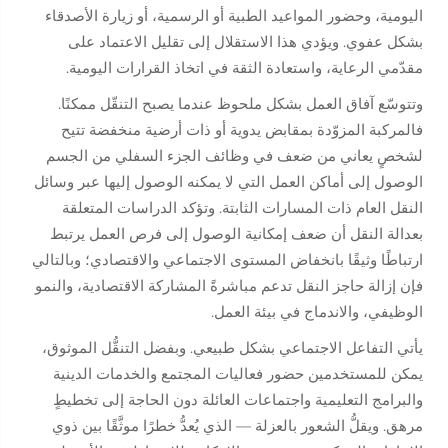
اليومية، وحضور المواعيد الطبية أو الرسمية، أو زيارة الأصدقاء
بشكل عفوي. ويؤدي هذا الاستقلال إلى تقليل الاعتماد على
مقدّمي الرعاية، واستعادة الثقة في اتخاذ القرارات اليومية.
وتتوسّع آفاق العمل بشكل ملحوظ عندما يصبح التنقّل ممكنًا.
فالمركبة المزوّدة بمقابض يدوية أو ذات أرضية منخفضة تتيح
لشخصٍ يعاني من ضعف في وظائف الجزء السفلي من الجسم
الوصول إلى أماكن العمل التي لا يمكنه الوصول إليها عبر وسائل
النقل العام ذات المسارات الثابتة. وتؤكد الدراسات المتعلقة
بعدالة النقل أن ضعف إمكانية الوصول إلى فرص العمل يرتبط
ارتباطًا وثيقًا بانخفاض المستوى الاجتماعي والاقتصادي؛ وبالتالي
فإن إزالة حاجز النقل تدعم مباشرةً المشاركة الاقتصادية، والنمو
الوظيفي، والاندماج في بيئة العمل.
يأتي التفاعل الاجتماعي بشكل طبيعي. وبفضل التنقُّل الموثوق،
يمكن للمستخدمين حضور فعاليات المجتمع والخدمات الدينية
والبرامج التعليمية واجتماعات العائلة دون الحاجة إلى تخطيطٍ
مرهق. ويقلُّ الشعور بالعزلة — الذي يُعدُّ خطرًا موثَّقًا بين ذوي