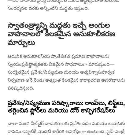
—ఇది సాధారణ వైద్య సందర్శనల నుండి ఉద్దేశ్యరహిత కుటుంబ
సందర్శనల వరకు అన్నింటిని మద్దతు ఇస్తుంది.
స్వాతంత్ర్యాన్ని మద్దతు ఇచ్చే అంగుల
వాహనాలలో కీలకమైన అనుకూలీకరణ
మార్పులు
ఆధునిక అనుకూలనీయ సాంకేతికత ప్రమాణ వాహనాలను
స్వయంప్రతిష్టాత్మకతకు నిజమైన సాధనాలుగా మారుస్తుంది—
సురక్షితమైన ప్రవేశం/నిష్క్రమణ మరియు ఆత్మవిశ్వాసపూర్వక
నిర్వహణ అనే రెండు అత్యంత కీలకమైన కార్యాచరణ అవరోధాలను
పరిష్కరిస్తుంది.
ప్రవేశం/నిష్క్రమణ పరిష్కారాలు: రాంప్‌లు, లిఫ్ట్‌లు,
తగ్గించిన ఫ్లోర్‌లు మరియు డోర్ కాన్ఫిగరేషన్‌లు
చాలా మంది వీల్‌చైర్ వాడుకరులకు ప్రవేశించడం మరియు బయటకు
రావడం ఇప్పటికీ మొదటి శారీరక అవరోధంగా ఉంటుంది. సైడ్-ఎంట్రీ