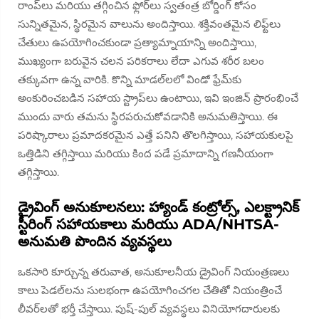
రాంప్‌లు మరియు తగ్గించిన ఫ్లోర్‌లు స్వతంత్ర బోర్డింగ్ కోసం
సున్నితమైన, స్థిరమైన వాలును అందిస్తాయి. శక్తివంతమైన లిఫ్ట్‌లు
చేతులు ఉపయోగించకుండా ప్రత్యామ్నాయాన్ని అందిస్తాయి,
ముఖ్యంగా బరువైన చలన పరికరాలు లేదా ఎగువ శరీర బలం
తక్కువగా ఉన్న వారికి. కొన్ని మాడల్‌లలో విండో ఫ్రేమ్‌కు
అంకురించబడిన సహాయ స్ట్రాప్‌లు ఉంటాయి, ఇవి ఇంజిన్ ప్రారంభించే
ముందు వారు తమను స్థిరపరుచుకోవడానికి అనుమతిస్తాయి. ఈ
పరిష్కారాలు ప్రమాదకరమైన ఎత్తే పనిని తొలగిస్తాయి, సహాయకులపై
ఒత్తిడిని తగ్గిస్తాయి మరియు కింద పడే ప్రమాదాన్ని గణనీయంగా
తగ్గిస్తాయి.
డ్రైవింగ్ అనుకూలనలు: హ్యాండ్ కంట్రోల్స్, ఎలక్ట్రానిక్
స్టీరింగ్ సహాయకాలు మరియు ADA/NHTSA-
అనుమతి పొందిన వ్యవస్థలు
ఒకసారి కూర్చున్న తరువాత, అనుకూలనీయ డ్రైవింగ్ నియంత్రణలు
కాలు పెడల్‌లను సులభంగా ఉపయోగించగల చేతితో నియంత్రించే
లీవర్‌లతో భర్తీ చేస్తాయి. పుష్-పుల్ వ్యవస్థలు వినియోగదారులకు