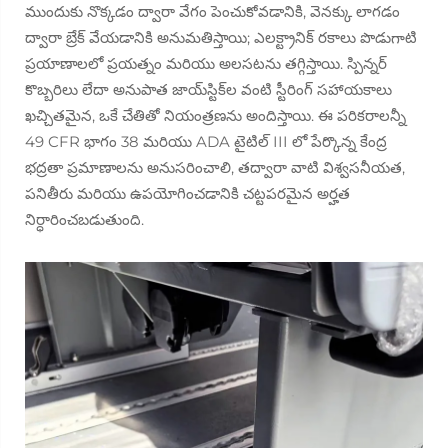
ముందుకు నొక్కడం ద్వారా వేగం పెంచుకోవడానికి, వెనక్కు లాగడం
ద్వారా బ్రేక్ వేయడానికి అనుమతిస్తాయి; ఎలక్ట్రానిక్ రకాలు పొడుగాటి
ప్రయాణాలలో ప్రయత్నం మరియు అలసటను తగ్గిస్తాయి. స్పిన్నర్
కొబ్బరిలు లేదా అనుపాత జాయ్‌స్టిక్‌ల వంటి స్టీరింగ్ సహాయకాలు
ఖచ్చితమైన, ఒకే చేతితో నియంత్రణను అందిస్తాయి. ఈ పరికరాలన్నీ
49 CFR భాగం 38 మరియు ADA టైటిల్ III లో పేర్కొన్న కేంద్ర
భద్రతా ప్రమాణాలను అనుసరించాలి, తద్వారా వాటి విశ్వసనీయత,
పనితీరు మరియు ఉపయోగించడానికి చట్టపరమైన అర్హత
నిర్ధారించబడుతుంది.