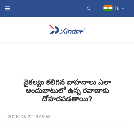
TE
వైకల్యం కలిగిన వాహనాలు ఎలా
అందుబాటులో ఉన్న రవాణాకు
దోహదపడతాయి?
2026-05-22 13:49:52