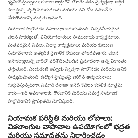
ధృవీకరిస్తున్నాయి; రవాణా అడ్డంకిని తొలగించడం ప్రత్యక్షంగా ఆర్థిక
పాలస్త్రాన్ని, వృత్తి పెరుగుదలను మరియు పనిచోట సమావేశం
చేరుకోవడాన్ని మద్దతు ఇస్తుంది.
సామాజిక పాల్గొనడం సహజంగా జరుగుతుంది. విశ్వసనీయమైన
చలన సౌకర్యంతో, వినియోగదారులు సాముదాయ కార్యక్రమాలు,
మతపరమైన సేవలు, విద్యా కార్యక్రమాలు మరియు కుటుంబ
సమావేశాలకు అత్యధిక ప్రణాళిక లేకుండా హాజరవుతారు. చలన
అసౌకర్యాలున్న వారిలో పరిశోధించబడిన ప్రమాదంగా ఉన్న ఏకాంతం
తగ్గుతుంది, ఎందుకంటే ఇప్పుడు స్వేచ్ఛగా పాల్గొనడం మరియు ఉనికి
సాధ్యమవుతుంది. ఉద్యోగ ప్రాప్యతపై జరిగిన అధ్యయనాలు
గుర్తుచేస్తున్నట్లుగా, సమాన రవాణా అనేది కేవలం కదలిక మాత్రమే
కాదు—ఇది అవకాశాలకు, గౌరవానికి మరియు సమగ్ర సామాజిక
పాల్గొనడానికి ప్రాప్యతను సూచిస్తుంది.
నియామక పరిస్థితి మరియు లోపాలు:
వికలాంగుల వాహనాల ఉపయోగంలో భద్రత
మరియు సమానతను నిర్ధారించడం