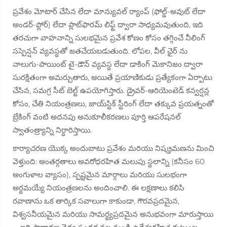
ప్రవేశం మోటార్ చేసిన లేదా మాన్యువల్ ర్యాంప్ (ఫోల్డ్-అవుట్ లేదా
అండర్-ఫ్లోర్) లేదా ప్లాట్‌ఫారమ్ లిఫ్ట్ ద్వారా సాధ్యమవుతుంది, ఇది
తరచుగా వాహనాన్ని సులభమైన ప్రవేశ కోణం కోసం తగ్గించే నీలింగ్
సస్పెన్షన్ వ్యవస్థతో జతచేయబడుతుంది. లోపల, వీల్ ఛైర్ ను
నాలుగు-పాయింట్ టై-డౌన్ వ్యవస్థ లేదా డాకింగ్ మెకానిజం ద్వారా
సురక్షితంగా అమర్చుతారు, అయితే ప్రయాణికుడు ప్రత్యేకంగా ఏర్పాటు
చేసిన, సమగ్ర సీట్ బెల్ట్ ఉపయోగిస్తారు. డ్రైవర్-ఆరియెంటెడ్ కన్వర్షన్ల
కోసం, చేతి నియంత్రణలు, జాయ్‌స్టిక్ స్టీరింగ్ లేదా తక్కువ ప్రయత్నంతో
బ్రేకింగ్ వంటి అదనపు అనుకూలీకరణలు పూర్తి ఆపరేషనల్
స్వాతంత్ర్యాన్ని నిర్ధారిస్తాయి.
కార్యాచరణ యొక్క అందుబాటు ప్రవేశం మరియు నిష్క్రమణను మించి
వెళ్తుంది: అంతర్గతాలు అవరోధరహిత మలుపు స్థలాన్ని (కనీసం 60
అంగుళాల వ్యాసం), స్పష్టమైన మార్గాలు మరియు సులభంగా
అర్థమయ్యే నియంత్రణలను అందించాలి. ఈ లక్షణాలు కలిసి
రవాణాను ఒక తార్కిక సవాలుగా కాకుండా, గౌరవప్రదమైన,
విశ్వసనీయమైన మరియు సామర్థ్యప్రదమైన అనుభవంగా మారుస్తాయి