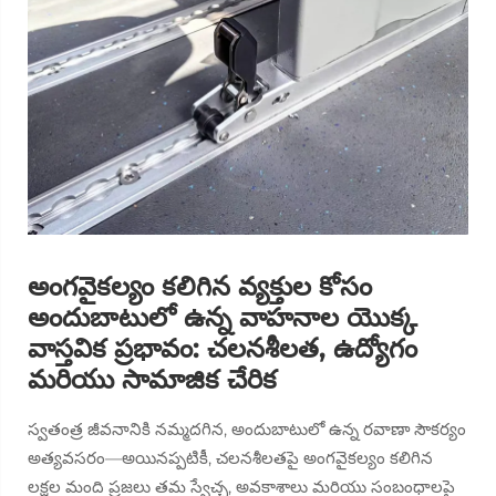
అంగవైకల్యం కలిగిన వ్యక్తుల కోసం
అందుబాటులో ఉన్న వాహనాల యొక్క
వాస్తవిక ప్రభావం: చలనశీలత, ఉద్యోగం
మరియు సామాజిక చేరిక
స్వతంత్ర జీవనానికి నమ్మదగిన, అందుబాటులో ఉన్న రవాణా సౌకర్యం
అత్యవసరం—అయినప్పటికీ, చలనశీలతపై అంగవైకల్యం కలిగిన
లక్షల మంది ప్రజలు తమ స్వేచ్ఛ, అవకాశాలు మరియు సంబంధాలపై