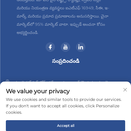
మరియు నియంత్రణ వ్యవస్థలు ఐఎటీఎఫ్ 16949, సీఈ, ఇ-
మార్క్ మరియు ప్రమాద ప్రమాణాలను అనుసరిస్తాయి. చైనా
మార్కెట్‌లో 95% మార్కెట్ వాటా. ఇప్పుడే అంచనా కోసం
అభ్యర్థించండి.
సంప్రదించండి
నం. 3 హాన్‌షాన్ రోడ్, జిన్బేయి జిల్లా, చాంగ్‌జౌ, జియాంగ్సు, చైనా
We value your privacy
+86-18961288218
We use cookies and similar tools to provide our services.
If you don't want to accept all cookies, click Personalize
[email protected]
cookies.
Accept all
© 2025 చాంగ్‌జౌ జిండర్-టెక్ ఎలక్ట్రానిక్స్ కో., లిమిటెడ్ హక్కులు