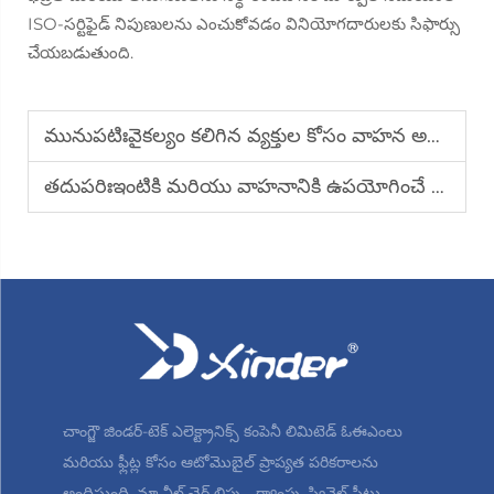
ISO-సర్టిఫైడ్ నిపుణులను ఎంచుకోవడం వినియోగదారులకు సిఫార్సు
చేయబడుతుంది.
మునుపటిః
వైకల్యం కలిగిన వ్యక్తుల కోసం వాహన అద్దె సేవల ప్రయోజనాలు ఏమిటి?
తదుపరిః
ఇంటికి మరియు వాహనానికి ఉపయోగించే వీల్ ఛైర్ ర్యాంప్‌ను ఎలా ఏర్పాటు చేయాలి
చాంగ్జౌ జిండర్-టెక్ ఎలెక్ట్రానిక్స్ కంపెనీ లిమిటెడ్ ఓఈఎంలు
మరియు ఫ్లీట్ల కోసం ఆటోమొబైల్ ప్రాప్యత పరికరాలను
అందిస్తుంది. మా వీల్ చైర్ లిఫ్ట్లు, ర్యాంప్లు, స్వివెల్ సీట్లు