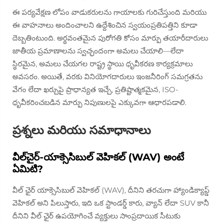
ఈ పర్యవేక్షణ లోపం వాడుకరులను గాయాలకు గురిచేస్తుంది మరియు
ఈ వాహనాలు అందించాలని ఉద్దేశించిన స్వయంప్రతిపత్తిని కూడా
దెబ్బతింటుంది. అర్థవంతమైన పురోగతి కోసం మార్పు తయారీదారులు
జాతీయ ప్రమాణాలను స్వచ్ఛందంగా అమలు చేయాలి—లేదా
స్థిరమైన, అమలు చేయగల రాష్ట్ర స్థాయి ధృవీకరణ కార్యక్రమాలు
అవసరం. అయితే, వరకు వినియోగదారులు ఇంజనీరింగ్ సమగ్రతను
వేగం లేదా ఖర్చుపై ప్రాధాన్యత ఇచ్చే, ప్రతిష్టాత్మకమైన, ISO-
ధృవీకరించబడిన మార్పు నిపుణులపై ఎక్కువగా ఆధారపడాలి.
ప్రశ్నలు మరియు సమాధానాలు
వీల్‌చైర్-యాక్సెసిబుల్ వెహికల్ (WAV) అంటే
ఏమిటి?
వీల్ ఛైర్ యాక్సెసిబుల్ వెహికల్ (WAV), దీనిని తరచుగా హ్యాండిక్యాప్డ్
వెహికల్ అని పిలుస్తారు, ఇది ఒక స్టాండర్డ్ కారు, వ్యాన్ లేదా SUV కానీ
దీనిని వీల్ ఛైర్ ఉపయోగించే వ్యక్తులు సాంప్రదాయిక సీటుకు