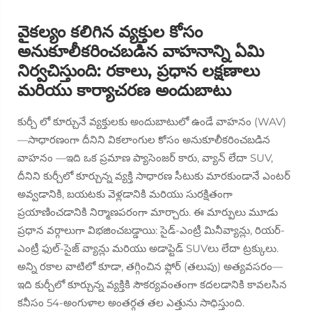
వైకల్యం కలిగిన వ్యక్తుల కోసం
అనుకూలీకరించబడిన వాహనాన్ని ఏమి
నిర్వచిస్తుంది: రకాలు, ప్రధాన లక్షణాలు
మరియు కార్యాచరణ అందుబాటు
కుర్చీ లో కూర్చునే వ్యక్తులకు అందుబాటులో ఉండే వాహనం (WAV)
—సాధారణంగా దీనిని
వికలాంగుల కోసం అనుకూలీకరించబడిన
వాహనం
—ఇది ఒక ప్రమాణ ప్యాసెంజర్ కారు, వ్యాన్ లేదా SUV,
దీనిని కుర్చీలో కూర్చున్న వ్యక్తి సాధారణ సీటుకు మారకుండానే ఎంటర్
అవ్వడానికి, బయటకు వెళ్లడానికి మరియు సురక్షితంగా
ప్రయాణించడానికి నిర్మాణపరంగా మార్చారు. ఈ మార్పులు మూడు
ప్రధాన వర్గాలుగా విభజించబడ్డాయి: సైడ్-ఎంట్రీ మినీవ్యాన్లు, రియర్-
ఎంట్రీ ఫుల్-సైజ్ వ్యాన్లు మరియు అడాప్టెడ్ SUVలు లేదా ట్రక్కులు.
అన్ని రకాల వాటిలో కూడా, తగ్గించిన ఫ్లోర్ (తలుపు) అత్యవసరం—
ఇది కుర్చీలో కూర్చున్న వ్యక్తికి సౌకర్యవంతంగా కదలడానికి కావలసిన
కనీసం 54-అంగుళాల అంతర్గత తల ఎత్తును సాధిస్తుంది.