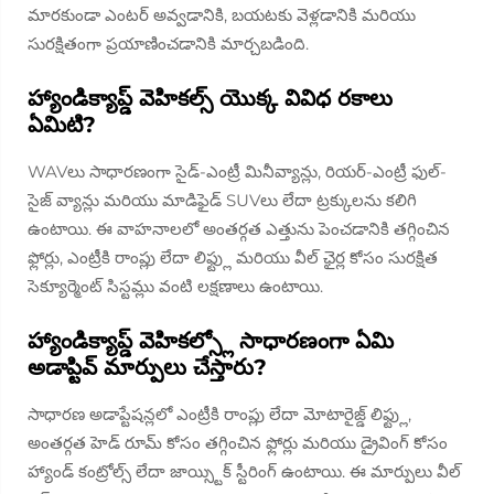
మారకుండా ఎంటర్ అవ్వడానికి, బయటకు వెళ్లడానికి మరియు
సురక్షితంగా ప్రయాణించడానికి మార్చబడింది.
హ్యాండిక్యాప్డ్ వెహికల్స్ యొక్క వివిధ రకాలు
ఏమిటి?
WAVలు సాధారణంగా సైడ్-ఎంట్రీ మినీవ్యాన్లు, రియర్-ఎంట్రీ ఫుల్-
సైజ్ వ్యాన్లు మరియు మాడిఫైడ్ SUVలు లేదా ట్రక్కులను కలిగి
ఉంటాయి. ఈ వాహనాలలో అంతర్గత ఎత్తును పెంచడానికి తగ్గించిన
ఫ్లోర్లు, ఎంట్రీకి రాంప్లు లేదా లిఫ్ట్లు మరియు వీల్ ఛైర్ల కోసం సురక్షిత
సెక్యూర్మెంట్ సిస్టమ్లు వంటి లక్షణాలు ఉంటాయి.
హ్యాండిక్యాప్డ్ వెహికల్స్లో సాధారణంగా ఏమి
అడాప్టివ్ మార్పులు చేస్తారు?
సాధారణ అడాప్టేషన్లలో ఎంట్రీకి రాంప్లు లేదా మోటారైజ్డ్ లిఫ్ట్లు,
అంతర్గత హెడ్ రూమ్ కోసం తగ్గించిన ఫ్లోర్లు మరియు డ్రైవింగ్ కోసం
హ్యాండ్ కంట్రోల్స్ లేదా జాయ్స్టిక్ స్టీరింగ్ ఉంటాయి. ఈ మార్పులు వీల్