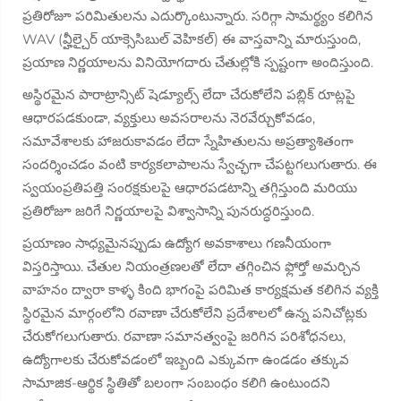
ప్రతిరోజూ పరిమితులను ఎదుర్కొంటున్నారు. సరిగ్గా సామర్థ్యం కలిగిన
WAV (వ్హీల్చైర్ యాక్సెసిబుల్ వెహికల్) ఈ వాస్తవాన్ని మారుస్తుంది,
ప్రయాణ నిర్ణయాలను వినియోగదారు చేతుల్లోకి స్పష్టంగా అందిస్తుంది.
అస్థిరమైన పారాట్రాన్సిట్ షెడ్యూల్స్ లేదా చేరుకోలేని పబ్లిక్ రూట్లపై
ఆధారపడకుండా, వ్యక్తులు అవసరాలను నెరవేర్చుకోవడం,
సమావేశాలకు హాజరుకావడం లేదా స్నేహితులను అప్రత్యాశితంగా
సందర్శించడం వంటి కార్యకలాపాలను స్వేచ్ఛగా చేపట్టగలుగుతారు. ఈ
స్వయంప్రతిపత్తి సంరక్షకులపై ఆధారపడటాన్ని తగ్గిస్తుంది మరియు
ప్రతిరోజూ జరిగే నిర్ణయాలపై విశ్వాసాన్ని పునరుద్ధరిస్తుంది.
ప్రయాణం సాధ్యమైనప్పుడు ఉద్యోగ అవకాశాలు గణనీయంగా
విస్తరిస్తాయి. చేతుల నియంత్రణలతో లేదా తగ్గించిన ఫ్లోర్తో అమర్చిన
వాహనం ద్వారా కాళ్ళ కింది భాగంపై పరిమిత కార్యక్షమత కలిగిన వ్యక్తి
స్థిరమైన మార్గంలోని రవాణా చేరుకోలేని ప్రదేశాలలో ఉన్న పనిచోట్లకు
చేరుకోగలుగుతారు. రవాణా సమానత్వంపై జరిగిన పరిశోధనలు,
ఉద్యోగాలకు చేరుకోవడంలో ఇబ్బంది ఎక్కువగా ఉండడం తక్కువ
సామాజిక-ఆర్థిక స్థితితో బలంగా సంబంధం కలిగి ఉంటుందని