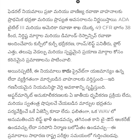
ఫెడరల్ నియమాలు ప్రజా మరియు వాణిజ్య రవాణా వాహనాలకు
ప్రాథమిక భద్రతా మరియు ప్రాప్యత అవసరాలను నిర్ణయిస్తాయి. ADA
టైటిల్ III మరియు అమెరికా రవాణా శాఖ యొక్క 49 CFR భాగం 38
కింద, నిర్దిష్ట మార్గాల మరియు డిమాండ్-రెస్పాన్సివ్ రవాణా
అందించేవారు కుర్చీలో కుర్చీ భద్రీకరణ, రాంప్/లిఫ్ట్ పనితీరు, ఫ్లోర్
ఎత్తు, తలుపు వెడల్పు మరియు స్పష్టమైన ప్రయాణ మార్గాల కోసం
కఠినమైన ప్రమాణాలను పాటించాలి.
అయినప్పటికీ, ఈ నియమాలు
కాదు
ప్రైవేట్‌గా యజమాన్యం ఉన్న
లేదా వ్యక్తిగతంగా మార్చబడిన వాహనాలకు వర్తిస్తుంది—ఇది
గణనీయమైన నియమనిష్ఠా వెర్రి అవకాశాన్ని సృష్టిస్తుంది.
అఫ్టర్‌మార్కెట్ అనుకూలీకరణలకు ఏ జాతీయ ధృవీకరణ ప్రక్రియ లేదు,
మరియు స్వతంత్ర షాపులచే చేయబడిన మార్పుల భద్రతను
పర్యవేక్షించే ఒకే ఏజెన్సీ కూడా లేదు. ఫలితంగా, ఒక WAV లో
అనుమతించని లిఫ్ట్ ఖాళీ ఉండవచ్చు, తగినంత కాని టై-డౌన్ ఆంకరేజ్
ఉండవచ్చు లేదా సరిపోని నిర్మాణ బలోపేతం ఉండవచ్చు—ఈ
ప్రమాదాలు సాధారణ రాష్ట్ర పరీక్షల సమయంలో గుర్తించబడవు.