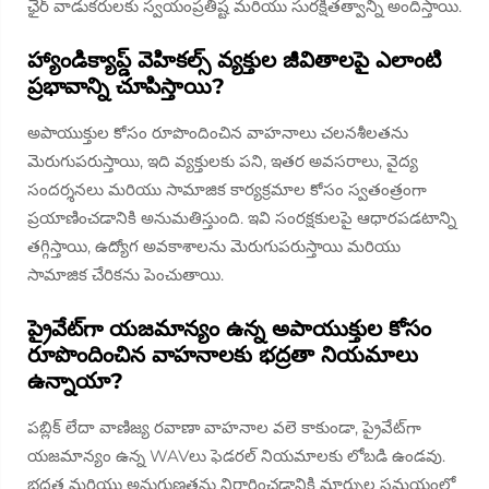
ఛైర్ వాడుకరులకు స్వయంప్రతిష్ట మరియు సురక్షితత్వాన్ని అందిస్తాయి.
హ్యాండిక్యాప్డ్ వెహికల్స్ వ్యక్తుల జీవితాలపై ఎలాంటి
ప్రభావాన్ని చూపిస్తాయి?
అపాయుక్తుల కోసం రూపొందించిన వాహనాలు చలనశీలతను
మెరుగుపరుస్తాయి, ఇది వ్యక్తులకు పని, ఇతర అవసరాలు, వైద్య
సందర్శనలు మరియు సామాజిక కార్యక్రమాల కోసం స్వతంత్రంగా
ప్రయాణించడానికి అనుమతిస్తుంది. ఇవి సంరక్షకులపై ఆధారపడటాన్ని
తగ్గిస్తాయి, ఉద్యోగ అవకాశాలను మెరుగుపరుస్తాయి మరియు
సామాజిక చేరికను పెంచుతాయి.
ప్రైవేట్‌గా యజమాన్యం ఉన్న అపాయుక్తుల కోసం
రూపొందించిన వాహనాలకు భద్రతా నియమాలు
ఉన్నాయా?
పబ్లిక్ లేదా వాణిజ్య రవాణా వాహనాల వలె కాకుండా, ప్రైవేట్‌గా
యజమాన్యం ఉన్న WAVలు ఫెడరల్ నియమాలకు లోబడి ఉండవు.
భద్రత మరియు అనుగుణతను నిర్ధారించడానికి మార్పుల సమయంలో