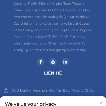
Công ty TNHH Điện tử Xinder-Tech Thường
Châu cung cấp thiết bị hỗ trợ tiếp cận phương
tiện cho các nhà sản xuất gốc (OEM) và đội xe.
Các thiết bị nâng xe lăn, ramp xe lăn, ghế xoay
và hệ thống cố định của chúng tôi đáp ứng đầy
đủ các tiêu chuẩn IATF 16949, CE, E-mark và
tiêu chuẩn va chạm. Chiếm 95% thị phần tại
Trung Quốc. Yêu cầu báo giá ngay hôm nay.
LIÊN HỆ
Số 3 Đường Hanshan, Khu Tân Bắc, Thường Châu,
Giang Tô, Trung Quốc
We value your privacy