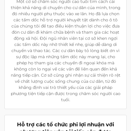
Một cơ sở chăm sóc người cao tuổi tìm cách cải
thiện khả năng di chuyển cho cư dân của mình, trong
đó nhiều người phụ thuộc vào xe lăn. Họ đã lựa chọn
các tấm dốc hỗ trợ người khuyết tật dành cho ô tô
của chúng tôi để tạo điều kiện thuận lợi cho việc đưa
đón cư dân đi khám chữa bệnh và tham gia các hoạt
động xã hội. Đội ngũ nhân viên tại cơ sở khen ngợi
các tấm dốc này nhờ thiết kế nhẹ, giúp dễ dàng di
chuyển và thao tác. Các cư dân bày tỏ lòng biết ơn vì
sự độc lập mà những tấm dốc này mang lại, cho
phép họ tham gia các chuyến đi ngoại khóa mà
không còn lo ngại về các vấn đề liên quan đến khả
năng tiếp cận. Cơ sở cũng ghi nhận sự cải thiện rõ rệt
về chất lượng cuộc sống chung của cư dân, từ đó
khẳng định vai trò thiết yếu của các giải pháp
phương tiện tiếp cận được trong chăm sóc người cao
tuổi.
Hỗ trợ các tổ chức phi lợi nhuận với