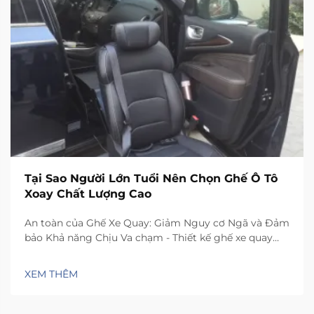
Tại Sao Người Lớn Tuổi Nên Chọn Ghế Ô Tô
Xoay Chất Lượng Cao
An toàn của Ghế Xe Quay: Giảm Nguy cơ Ngã và Đảm
bảo Khả năng Chịu Va chạm - Thiết kế ghế xe quay
như thế nào để giảm thiểu mất ổn định ngang khi di
chuyển. Ghế có cơ chế xoay đặc biệt giúp xoay 90 độ
XEM THÊM
về phía cửa xe, nhờ đó người dùng...