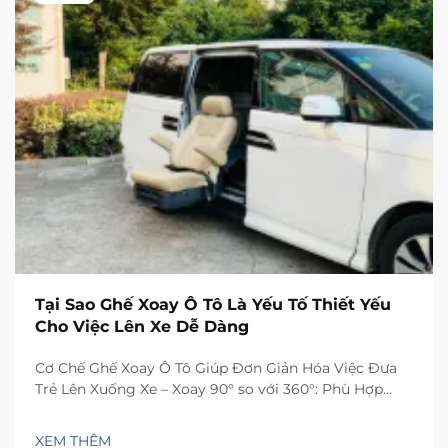
Tại Sao Ghế Xoay Ô Tô Là Yếu Tố Thiết Yếu
Cho Việc Lên Xe Dễ Dàng
Cơ Chế Ghế Xoay Ô Tô Giúp Đơn Giản Hóa Việc Đưa
Trẻ Lên Xuống Xe – Xoay 90° so với 360°: Phù Hợp
Chức Năng Xoay Với Loại Xe và Nhu Cầu Người Chăm
Sóc – Lựa chọn phạm vi xoay phù hợp sẽ tối ưu hóa
XEM THÊM