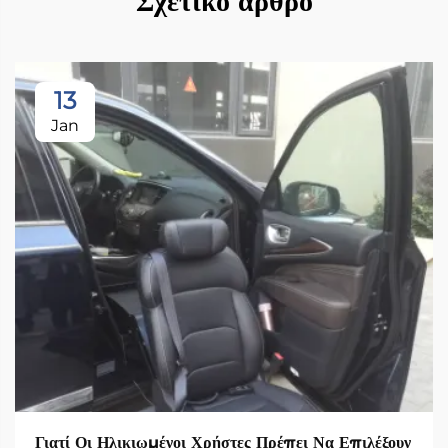
Σχετικό άρθρο
13
Jan
Γιατί Οι Ηλικιωμένοι Χρήστες Πρέπει Να Επιλέξουν