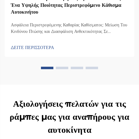
Ένα Υψηλής Ποιότητας Περιστρεφόμενο Κάθισμα
Αυτοκινήτου
Ασφάλεια Περιστρεφόμενης Καθαρίας Καθίσματος: Μείωση Του
Κινδύνου Πτώσης και Διασφάλιση Ανθεκτικότητας Σε
Συγκρούσεις Πώς ο σχεδιασμός της περιστρεφόμενης καθαρίας
καθίσματος ελαχιστοποιεί την πλευρική αστάθεια κατά τις
ΔΕΙΤΕ ΠΕΡΙΣΣΟΤΕΡΑ
μεταφορές Η καρέκλα διαθέτει έναν ειδικό μηχανισμό
περιστροφής που τη γυρίζει 90 μοίρες προς την πλευρά της
πόρτας του αυτοκινήτου, ώστε οι άνθρωποι...
Αξιολογήσεις πελατών για τις
ράμπες μας για αναπήρους για
αυτοκίνητα