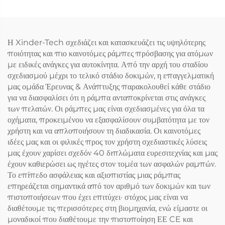
Η Xinder-Tech σχεδιάζει και κατασκευάζει τις υψηλότερης
ποιότητας και πιο καινοτόμες ράμπες πρόσβασης για ατόμων
με ειδικές ανάγκες για αυτοκίνητα. Από την αρχή του σταδίου
σχεδιασμού μέχρι το τελικό στάδιο δοκιμών, η επαγγελματική
μας ομάδα Έρευνας & Ανάπτυξης παρακολουθεί κάθε στάδιο
για να διασφαλίσει ότι η ράμπα ανταποκρίνεται στις ανάγκες
των πελατών. Οι ράμπες μας είναι σχεδιασμένες για όλα τα
οχήματα, προκειμένου να εξασφαλίσουν συμβατότητα με τον
χρήστη και να απλοποιήσουν τη διαδικασία. Οι καινοτόμες
ιδέες μας και οι φιλικές προς τον χρήστη σχεδιαστικές λύσεις
μας έχουν χαρίσει σχεδόν 40 διπλώματα ευρεσιτεχνίας και μας
έχουν καθιερώσει ως ηγέτες στον τομέα των ασφαλών ραμπών.
Το επίπεδο ασφάλειας και αξιοπιστίας μιας ράμπας
επηρεάζεται σημαντικά από τον αριθμό των δοκιμών και των
πιστοποιήσεων που έχει επιτύχει· στόχος μας είναι να
διαθέτουμε τις περισσότερες στη βιομηχανία, ενώ είμαστε οι
μοναδικοί που διαθέτουμε την πιστοποίηση ΕΕ CE και