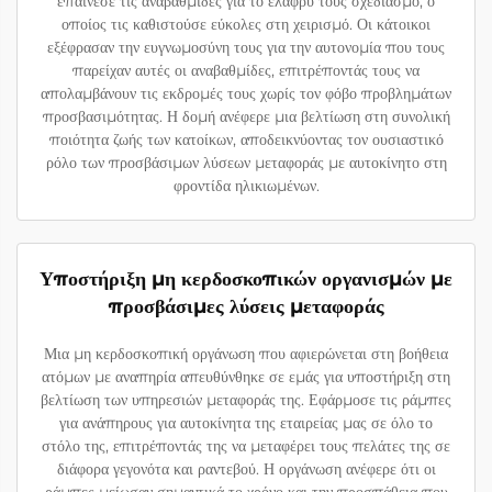
επαίνεσε τις αναβαθμίδες για το ελαφρύ τους σχεδιασμό, ο
οποίος τις καθιστούσε εύκολες στη χειρισμό. Οι κάτοικοι
εξέφρασαν την ευγνωμοσύνη τους για την αυτονομία που τους
παρείχαν αυτές οι αναβαθμίδες, επιτρέποντάς τους να
απολαμβάνουν τις εκδρομές τους χωρίς τον φόβο προβλημάτων
προσβασιμότητας. Η δομή ανέφερε μια βελτίωση στη συνολική
ποιότητα ζωής των κατοίκων, αποδεικνύοντας τον ουσιαστικό
ρόλο των προσβάσιμων λύσεων μεταφοράς με αυτοκίνητο στη
φροντίδα ηλικιωμένων.
Υποστήριξη μη κερδοσκοπικών οργανισμών με
προσβάσιμες λύσεις μεταφοράς
Μια μη κερδοσκοπική οργάνωση που αφιερώνεται στη βοήθεια
ατόμων με αναπηρία απευθύνθηκε σε εμάς για υποστήριξη στη
βελτίωση των υπηρεσιών μεταφοράς της. Εφάρμοσε τις ράμπες
για ανάπηρους για αυτοκίνητα της εταιρείας μας σε όλο το
στόλο της, επιτρέποντάς της να μεταφέρει τους πελάτες της σε
διάφορα γεγονότα και ραντεβού. Η οργάνωση ανέφερε ότι οι
ράμπες μείωσαν σημαντικά το χρόνο και την προσπάθεια που