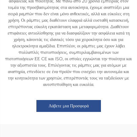
ασφάλειας και ποιότητας. Με πάνω από 20 χρόνια εμπειρίας στον
τομέα της προσβασιμότητας στα αυτοκίνητα, έχουμε αναπτύξει μια
σειρά ραμπών που δεν είναι μόνο ανθεκτικές, αλλά και εύκολες στη
χρήση. Οι ράμπες μας διαθέτουν ελαφριά αλλά ευσταθή κατασκευή,
επιτρέποντας εύκολη εγκατάσταση και μεταφοριμότητα. Διαθέτουν
επιφάνειες αντιολίσθησης για να διασφαλίζουν την ασφάλεια κατά τη
χρήση, κάνοντάς τις ιδανικές τόσο για χειροκίνητα όσο και για
ηλεκτροκίνητα αμαξίδια. Επιπλέον, οι ράμπες μας έχουν λάβει
πολλαπλές πιστοποιήσεις, συμπεριλαμβανομένων των
πιστοποιήσεων ΕΕ CE και ISO, οι οποίες εγγυώνται την ποιότητα και
την αξιοπιστία τους. Επιλέγοντας τις ράμπες μας για ατόμων με
αναπηρία, επενδύετε σε ένα προϊόν που ενισχύει την αυτονομία και
την κινητικότητα των χρηστών, επιτρέποντάς τους να ταξιδεύουν με
αυτοπεποίθηση και ευκολία.
Λάβετε μια Προσφορά