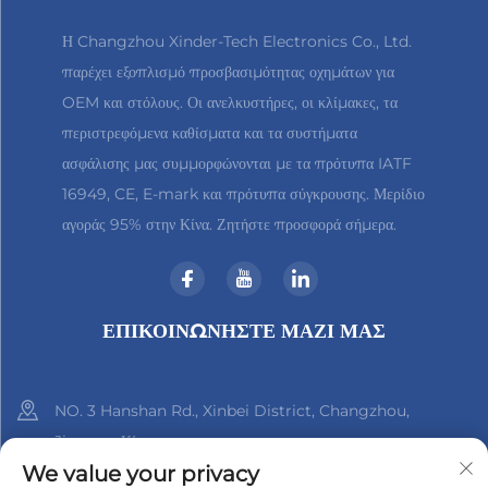
Η Changzhou Xinder-Tech Electronics Co., Ltd.
παρέχει εξοπλισμό προσβασιμότητας οχημάτων για
OEM και στόλους. Οι ανελκυστήρες, οι κλίμακες, τα
περιστρεφόμενα καθίσματα και τα συστήματα
ασφάλισης μας συμμορφώνονται με τα πρότυπα IATF
16949, CE, E-mark και πρότυπα σύγκρουσης. Μερίδιο
αγοράς 95% στην Κίνα. Ζητήστε προσφορά σήμερα.
ΕΠΙΚΟΙΝΩΝΉΣΤΕ ΜΑΖΊ ΜΑΣ
NO. 3 Hanshan Rd., Xinbei District, Changzhou,
Jiangsu, Κίνα
We value your privacy