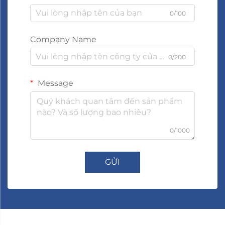
0/100
Company Name
0/200
Message
0/1000
GỬI