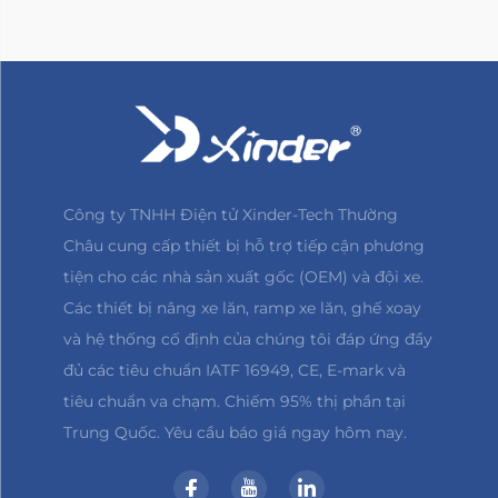
Công ty TNHH Điện tử Xinder-Tech Thường
Châu cung cấp thiết bị hỗ trợ tiếp cận phương
tiện cho các nhà sản xuất gốc (OEM) và đội xe.
Các thiết bị nâng xe lăn, ramp xe lăn, ghế xoay
và hệ thống cố định của chúng tôi đáp ứng đầy
đủ các tiêu chuẩn IATF 16949, CE, E-mark và
tiêu chuẩn va chạm. Chiếm 95% thị phần tại
Trung Quốc. Yêu cầu báo giá ngay hôm nay.