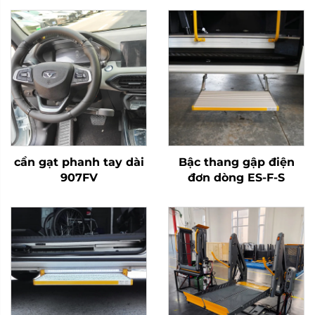
cần gạt phanh tay dài
Bậc thang gập điện
907FV
đơn dòng ES-F-S