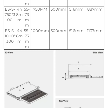
m
ES-S-
44
55-
750MM
300mm
516mm
887mm
750*3
8m
73
00
m
m
m
ES-S-
44
55-
1000mm
300mm
516mm
1137mm
1000*
8m
73
300
m
m
m