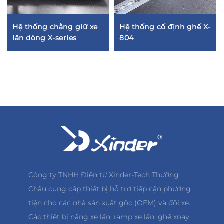
Hệ thống chằng giữ xe
Hệ thống cố định ghế X-
lăn dòng X-series
804
Công ty TNHH Điện tử Xinder-Tech Thường
Châu cung cấp thiết bị hỗ trợ tiếp cận phương
tiện cho các nhà sản xuất gốc (OEM) và đội xe.
Các thiết bị nâng xe lăn, ramp xe lăn, ghế xoay