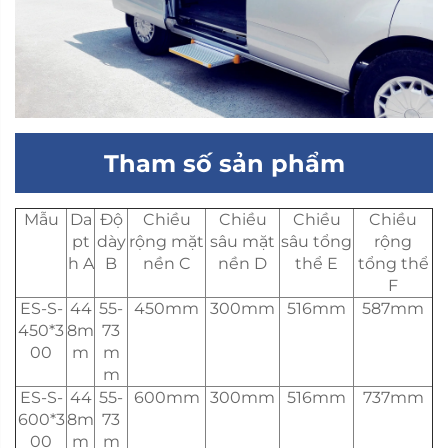
Tham số sản phẩm
Mẫu
Da
Độ
Chiều
Chiều
Chiều
Chiều
pt
dày
rộng mặt
sâu mặt
sâu tổng
rộng
h A
B
nền C
nền D
thể E
tổng thể
F
ES-S-
44
55-
450mm
300mm
516mm
587mm
450*3
8m
73
00
m
m
m
ES-S-
44
55-
600mm
300mm
516mm
737mm
600*3
8m
73
00
m
m