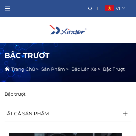
VI
BẬC TRƯỢT
Trang Chủ
>
Sản Phẩm
>
Bậc Lên Xe
>
Bậc Trượt
Bậc trượt
TẤT CẢ SẢN PHẨM