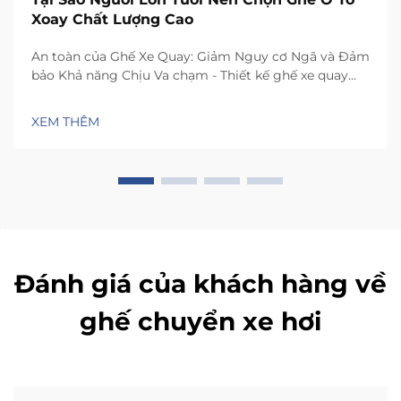
Xoay Chất Lượng Cao
An toàn của Ghế Xe Quay: Giảm Nguy cơ Ngã và Đảm
bảo Khả năng Chịu Va chạm - Thiết kế ghế xe quay
như thế nào để giảm thiểu mất ổn định ngang khi di
chuyển. Ghế có cơ chế xoay đặc biệt giúp xoay 90 độ
XEM THÊM
về phía cửa xe, nhờ đó người dùng...
Đánh giá của khách hàng về
ghế chuyển xe hơi