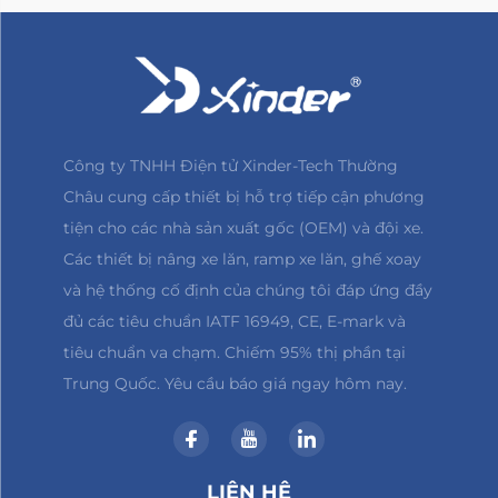
Công ty TNHH Điện tử Xinder-Tech Thường
Châu cung cấp thiết bị hỗ trợ tiếp cận phương
tiện cho các nhà sản xuất gốc (OEM) và đội xe.
Các thiết bị nâng xe lăn, ramp xe lăn, ghế xoay
và hệ thống cố định của chúng tôi đáp ứng đầy
đủ các tiêu chuẩn IATF 16949, CE, E-mark và
tiêu chuẩn va chạm. Chiếm 95% thị phần tại
Trung Quốc. Yêu cầu báo giá ngay hôm nay.
LIÊN HỆ