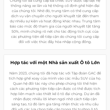
Chúng tôi đã cung cấp ba chiếc SUV được lắp đặt hệ
thống nâng xe lăn và hệ thống cố định ghế hiện đại
của chúng tôi. Nhờ đó, trung tâm có thể cung cấp
dịch vụ vận chuyển cho người khuyết tật đến tham
dự nhiều sự kiện và hoạt động khác nhau. Trung tâm
báo cáo mức độ tham gia của người khuyết tật tăng
50%, minh chứng rõ nét cho tác động tích cực của
các phương tiện dễ tiếp cận do chúng tôi cung cấp
đối với việc thúc đẩy hòa nhập cộng đồng.
Hợp tác với một Nhà sản xuất Ô tô Lớn
Năm 2023, chúng tôi đã hợp tác với Tập đoàn GAC để
tích hợp ghế xoay của mình vào các mẫu SUV của họ.
Quan hệ đối tác này cho phép chúng tôi thể hiện
cách các phương tiện tiếp cận được có thể được tích
hợp liền mạch vào thiết kế ô tô đại chúng. Dự án đã
nhận được nhiều lời khen ngợi nhờ cách tiếp cận
sáng tạo, từ đó làm gia tăng nhận thức và nhu cầu
đối với các lựa chọn tiếp cận trong thị trường ô tô.