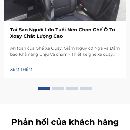
Tại Sao Người Lớn Tuổi Nên Chọn Ghế Ô Tô
Xoay Chất Lượng Cao
An toàn của Ghế Xe Quay: Giảm Nguy cơ Ngã và Đảm
bảo Khả năng Chịu Va chạm - Thiết kế ghế xe quay
như thế nào để giảm thiểu mất ổn định ngang khi di
chuyển. Ghế có cơ chế xoay đặc biệt giúp xoay 90 độ
XEM THÊM
về phía cửa xe, nhờ đó người dùng...
Phản hồi của khách hàng