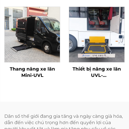
Thang nâng xe lăn
Thiết bị nâng xe lăn
Mini-UVL
UVL-
700II/1300II/1600II-H
(Trong khoang hành
lý)
Dân số thế giới đang gia tăng và ngày càng già hóa,
dẫn đến việc chú trọng hơn đến quyền lợi của
người khuyết tật và làm gia tăng nhu cầu về các