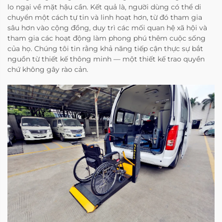
lo ngại về mặt hậu cần. Kết quả là, người dùng có thể di
chuyển một cách tự tin và linh hoạt hơn, từ đó tham gia
sâu hơn vào cộng đồng, duy trì các mối quan hệ xã hội và
tham gia các hoạt động làm phong phú thêm cuộc sống
của họ. Chúng tôi tin rằng khả năng tiếp cận thực sự bắt
nguồn từ thiết kế thông minh — một thiết kế trao quyền
chứ không gây rào cản.