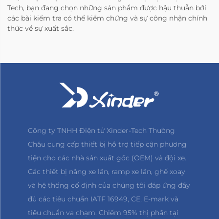
Tech, bạn đang chọn những sản phẩm được hậu thuẫn bởi
các bài kiểm tra có thể kiểm chứng và sự công nhận chính
thức về sự xuất sắc.
Công ty TNHH Điện tử Xinder-Tech Thường
Châu cung cấp thiết bị hỗ trợ tiếp cận phương
tiện cho các nhà sản xuất gốc (OEM) và đội xe.
Các thiết bị nâng xe lăn, ramp xe lăn, ghế xoay
và hệ thống cố định của chúng tôi đáp ứng đầy
đủ các tiêu chuẩn IATF 16949, CE, E-mark và
tiêu chuẩn va chạm. Chiếm 95% thị phần tại