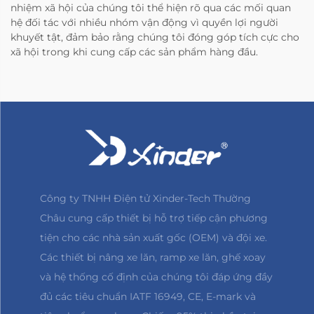
nhiệm xã hội của chúng tôi thể hiện rõ qua các mối quan
hệ đối tác với nhiều nhóm vận động vì quyền lợi người
khuyết tật, đảm bảo rằng chúng tôi đóng góp tích cực cho
xã hội trong khi cung cấp các sản phẩm hàng đầu.
Công ty TNHH Điện tử Xinder-Tech Thường
Châu cung cấp thiết bị hỗ trợ tiếp cận phương
tiện cho các nhà sản xuất gốc (OEM) và đội xe.
Các thiết bị nâng xe lăn, ramp xe lăn, ghế xoay
và hệ thống cố định của chúng tôi đáp ứng đầy
đủ các tiêu chuẩn IATF 16949, CE, E-mark và