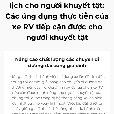
lịch cho người khuyết tật:
Các ứng dụng thực tiễn của
xe RV tiếp cận được cho
người khuyết tật
Nâng cao chất lượng các chuyến đi
đường dài cùng gia đình
Một gia đình có thành viên sử dụng xe lăn đã tìm đến
chúng tôi để tìm giải pháp cho chuyến đi đường dài
thường niên của họ. Gia đình này đã lựa chọn xe RV
tiếp cận được dành riêng cho người khuyết tật của
chúng tôi, được trang bị hệ thống nâng xe lăn hiện
đại nhất và ghế xoay linh hoạt. Việc lắp đặt thiết bị
này giúp gia đình có thể cùng nhau du hành mà