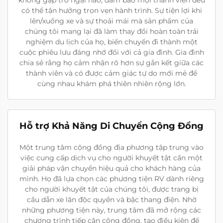
không gặp trở ngại nào, đảm bảo mọi thành viên đều
có thể tận hưởng trọn vẹn hành trình. Sự tiện lợi khi
lên/xuống xe và sự thoải mái mà sản phẩm của
chúng tôi mang lại đã làm thay đổi hoàn toàn trải
nghiệm du lịch của họ, biến chuyến đi thành một
cuộc phiêu lưu đáng nhớ đối với cả gia đình. Gia đình
chia sẻ rằng họ cảm nhận rõ hơn sự gắn kết giữa các
thành viên và có được cảm giác tự do mới mẻ để
cùng nhau khám phá thiên nhiên rộng lớn.
Hỗ trợ Khả Năng Di Chuyển Cộng Đồng
Một trung tâm cộng đồng địa phương tập trung vào
việc cung cấp dịch vụ cho người khuyết tật cần một
giải pháp vận chuyển hiệu quả cho khách hàng của
mình. Họ đã lựa chọn các phương tiện RV dành riêng
cho người khuyết tật của chúng tôi, được trang bị
cầu dẫn xe lăn độc quyền và bậc thang điện. Nhờ
những phương tiện này, trung tâm đã mở rộng các
chương trình tiếp cận cộng đồng, tạo điều kiện để