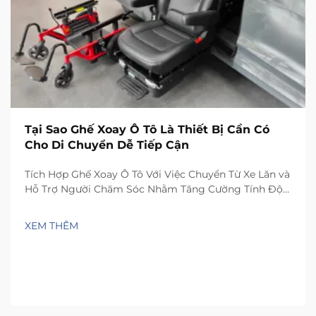
Tại Sao Ghế Xoay Ô Tô Là Thiết Bị Cần Có
Cho Di Chuyển Dễ Tiếp Cận
Tích Hợp Ghế Xoay Ô Tô Với Việc Chuyển Từ Xe Lăn và
Hỗ Trợ Người Chăm Sóc Nhằm Tăng Cường Tính Độc
Lập: Nhận Định Từ Khảo Sát Quốc Gia Về Di Chuyển
và Chăm Sóc 2023 – Ghế ô tô xoay thực sự giúp người
XEM THÊM
dùng tăng tính độc lập khi chuyển từ xe lăn...