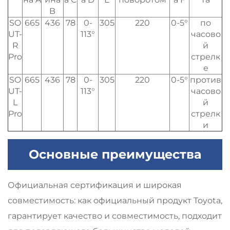
B
SO
665
436
78
0-
305
220
0-5°
по
UT-
113°
часово
R
й
Pro
стрелк
е
SO
665
436
78
0-
305
220
0-5°
против
UT-
113°
часово
L
й
Pro
стрелк
и
Основные преимущества
Официальная сертификация и широкая
совместимость: как официальный продукт Toyota,
гарантирует качество и совместимость, подходит