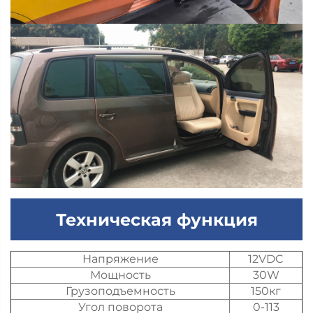
Техническая функция
Напряжение
12VDC
Мощность
30W
Грузоподъемность
150кг
Угол поворота
0-113