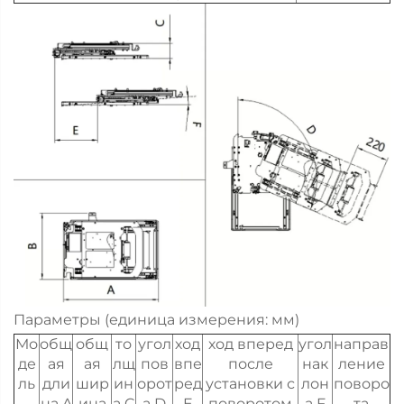
Параметры (единица измерения: мм)
Мо
общ
общ
то
угол
ход
ход вперед
угол
направ
де
ая
ая
лщ
пов
впе
после
нак
ление
ль
дли
шир
ин
орот
ред
установки с
лон
поворо
на A
ина
а C
а D
E
поворотом
а F
та