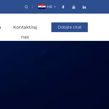
HR
a
Kontaktiraj
Dobijte citat
nas