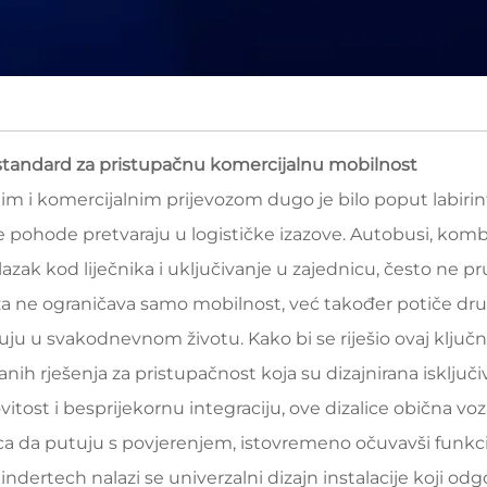
ni standard za pristupačnu komercijalnu mobilnost
vnim i komercijalnim prijevozom dugo je bilo poput labirint
 pohode pretvaraju u logističke izazove. Autobusi, kombiji
azak kod liječnika i uključivanje u zajednicu, često ne p
jaza ne ograničava samo mobilnost, već također potiče druš
u u svakodnevnom životu. Kako bi se riješio ovaj ključni
iranih rješenja za pristupačnost koja su dizajnirana isključ
itost i besprijekornu integraciju, ove dizalice obična voz
ca da putuju s povjerenjem, istovremeno očuvavši funkci
 Xindertech nalazi se univerzalni dizajn instalacije koji o