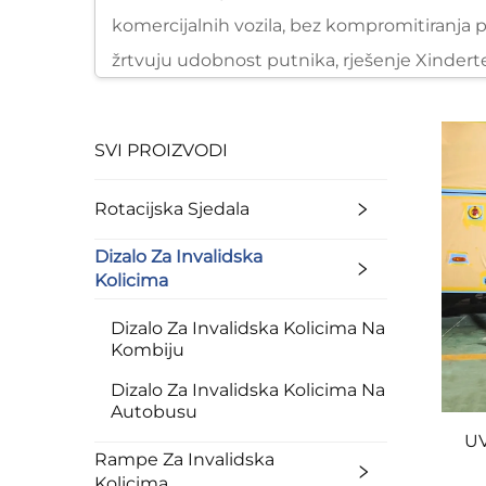
komercijalnih vozila, bez kompromitiranja pro
žrtvuju udobnost putnika, rješenje Xinderte
uznemirenost: ispod koraka vozila, u pretova
ograničenim prostorom za pohranu jer dizal
SVI PROIZVODI
potrebna. Ovaj dizajn eliminira potrebu za o
putnike dok dodaje funkcije pristupačnosti.
Rotacijska Sjedala
pretovarnom prostoru nudi diskretno rješenj
Dizalo Za Invalidska
kada se aktivira, ostavljajući glavni prostor
Kolicima
razmakom između tla i šasije, kao što su ter
Dizalo Za Invalidska Kolicima Na
uvučena, bez utjecaja na vanjski dizajn ili a
Kombiju
upraviteljima flote i vlasnicima vozila kako
Dizalo Za Invalidska Kolicima Na
integritet vozila.
Autobusu
UV
Ključna karakteristika serije dizalica za inva
Rampe Za Invalidska
sigurnosti i udobnosti korisnika invalidskih
Kolicima