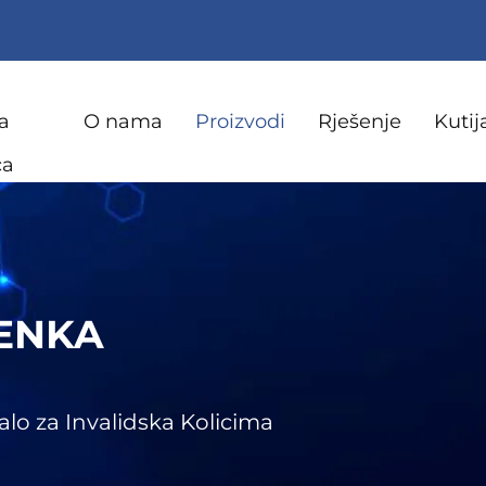
a
O nama
Proizvodi
Rješenje
Kutij
ca
JENKA
alo za Invalidska Kolicima