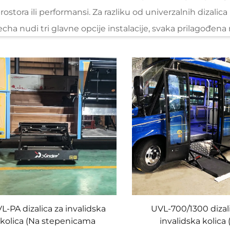
stora ili performansi. Za razliku od univerzalnih dizalica 
cha nudi tri glavne opcije instalacije, svaka prilagođen
rnom prostoru ili ispod šasije. Instalacija ispod koraka i
icu uredno smješta ispod ulaznih koraka — skrivena kada
dricanjem sjedala ili teretnog prostora, osiguravajući da v
 Za veća komercijalna vozila poput prijevoznih autobusa i
e: dizalica je integrirana u teretni prostor, s povlačiv
 za putnike netaknutim. Instalacija ispod šasije, s druge 
etna komercijalna vozila, te nudi najmanje uočljiv profil
erodinamiku vozila. Sve opcije instalacije izvode certificir
 bi osigurali precizno postavljanje koje zadovoljava sigur
L-PA dizalica za invalidska
UVL-700/1300 dizal
lidska kolica Xindertech je izdržljiv dizajn platforme usmje
kolica (Na stepenicama
invalidska kolica
 kolicima. Platforma je izrađena od čvrstog, laganih alumi