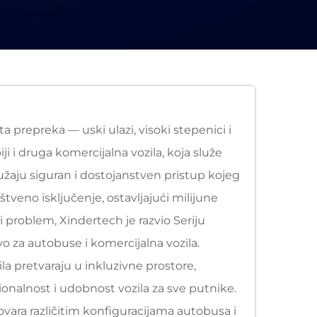
a prepreka — uski ulazi, visoki stepenici i
 i druga komercijalna vozila, koja služe
ružaju siguran i dostojanstven pristup kojeg
tveno isključenje, ostavljajući milijune
 problem, Xindertech je razvio Seriju
ivo za autobuse i komercijalna vozila.
ila pretvaraju u inkluzivne prostore,
onalnost i udobnost vozila za sve putnike.
dgovara različitim konfiguracijama autobusa i