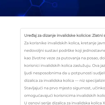
Uređaj za dizanje invalidske kolicice: Zlat
Za korisnike invalidskih kolica, kretanje ja
nedovoljni sustavi podrške koji jednostavne
kao životne veze za putovanja na posao, dol
korisnici invalidskih kolica zaslužuju. Ova 
ljudi nesposobnima da u potpunosti sudjeluj
dizalica za invalidska kolica — niz specijaliz
Stavljajući na prvo mjesto sigurnost, učinkov
omogućavajući korisnicima invalidskih koli
U osnovi serije dizalica za invalidska kolica