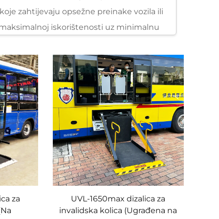
koje zahtijevaju opsežne preinake vozila ili
a maksimalnoj iskorištenosti uz minimalnu
dealna je za autobuse i kombije s
 nije u upotrebi, a lako dostupna kad je
ozilo zadrži svoju izvornu kapaciteta za
li medicinskih kombija, instalacija u
om platformom koja se proteže prema van
strane, namijenjena je vozilima s većim
 — potpuno skrivena ispod vozila kada je
ani tehničari Xindertecha, koji surađuju s
nosne standarde i očuvava strukturni
ica za
UVL-1650max dizalica za
ren na korisnika, koji prioritet daje
 (Na
invalidska kolica (Ugrađena na
nijevih slitina – materijala odabranog zbog