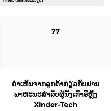
ດ້ານຄວາມປອດໄພແລ້ວຫຼືບໍ?
77
ຄຳເຫັນຈາກລູກຄ້າກ່ຽວກັບຢານ
ພາຫະນະສຳລັບຜູ້ນັ່ງເກົ້າອີ້ຫຼັງ
Xinder-Tech