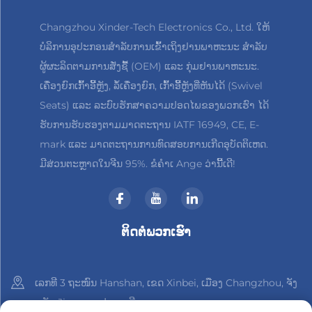
Changzhou Xinder-Tech Electronics Co., Ltd. ໃຫ້
ບໍລິການອຸປະກອນສຳລັບການເຂົ້າເຖິງຢານພາຫະນະ ສຳລັບ
ຜູ້ຜະລິດຕາມການສັ່ງຊື້ (OEM) ແລະ ກຸ່ມຢານພາຫະນະ.
ເຄື່ອງຍົກເກົ້າອີ້ຫຼັງ, ລໍ້ເຄື່ອງຍົກ, ເກົ້າອີ້ຫຼັງທີ່ຫັນໄດ້ (Swivel
Seats) ແລະ ລະບົບຮັກສາຄວາມປອດໄພຂອງພວກເຮົາ ໄດ້
ຮັບການຮັບຮອງຕາມມາດຕະຖານ IATF 16949, CE, E-
mark ແລະ ມາດຕະຖານການທົດສອບການເກີດອຸບັດຕິເຫດ.
ມີສ່ວນຕະຫຼາດໃນຈີນ 95%. ຂໍຄຳເ Ange ວ່ານີ້ເດີ!
ຕິດຕໍ່ພວກເຮົາ
ເລກທີ 3 ຖະໜົນ Hanshan, ເຂດ Xinbei, ເມືອງ Changzhou, ຈັງ
ຫວັດ Jiangsu, ປະເທດຈີນ