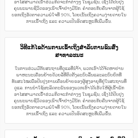
ອາໄສສາມາດເຂົ້າຮ່ວມກິດຈະກຳຕ່າງໆ ໃນຊຸມຊົນ, ເຊິ່ງໄດ້ປັບປຸງ
ຄຸນນະພາບຊີວິດຂອງເຂົາເຈົ້າຢ່າງມີນັກ. ຄຳຕອບກັບຄືນຈາກຜູ້ໃຊ້
ບອກເຖິງອັດຕາຄວາມພໍໃຈທີ່ 90%, ໂດຍເນັ້ນເຖິງຄວາມງ່າຍດາຍໃນ
ການເຂົ້າເຖິງ ແລະ ຄວາມເປັນອິດສະຫຼະທີ່ເພີ່ມຂຶ້ນ.
ວິທີແກ້ໄຂດ້ານການເຂົ້າເຖິງສຳລັບການຂົນສົ່ງ
ສາທາລະນະ
ໃນການຮ່ວມມືກັບສະຖານທີ່ດູແລທີ່ນຳ້້າ, ພວກເຮົາໄດ້ຈັດຫາຢານ
ພາຫະນະເຄື່ອນຍ້າຍດ້ວຍລໍ້ທີ່ຕິດຕັ້ງລະບົບລົ້ນແລະລະບົບຍົກທີ່
ທັນສະໄໝເພື່ອປັບປຸງການເຄື່ອນຍ້າຍຂອງຜູ້ສູງອາຍຸທີ່ຢູ່ໃນສະຖານທີ່
ດູແລ. ການນຳໃຊ້ຜະລິດຕະພັນຂອງພວກເຮົາໄດ້ເຮັດໃຫ້ຜູ້ເຂົ້າພັກ
ອາໄສສາມາດເຂົ້າຮ່ວມກິດຈະກຳຕ່າງໆ ໃນຊຸມຊົນ, ເຊິ່ງໄດ້ປັບປຸງ
ຄຸນນະພາບຊີວິດຂອງເຂົາເຈົ້າຢ່າງມີນັກ. ຄຳຕອບກັບຄືນຈາກຜູ້ໃຊ້
ບອກເຖິງອັດຕາຄວາມພໍໃຈທີ່ 90%, ໂດຍເນັ້ນເຖິງຄວາມງ່າຍດາຍໃນ
ການເຂົ້າເຖິງ ແລະ ຄວາມເປັນອິດສະຫຼະທີ່ເພີ່ມຂຶ້ນ.