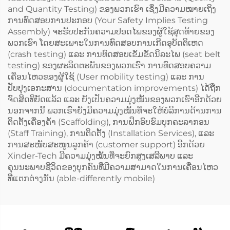
and Quantity Testing) ຂອງພວກເຮົາ ເຊິ່ງມີຄວາມໝາຍເຖິງ
ການທົດສອບການປະກອບ (Your Safety Implies Testing
Assembly) ຈະຮັບປະກັນຄວາມປອດໄພຂອງຜູ້ໃຊ້ສຸດທ້າຍຂອງ
ພວກເຮົາ ໂດຍສະເພາະໃນການທົດສອບການເກີດອຸບັດຕິເຫດ
(crash testing) ແລະ ການທົດສອບເຂັມຂັດນິລະໄພ (seat belt
testing) ຂອງຜະລິດຕະພັນຂອງພວກເຮົາ ການທົດສອບຄວາມ
ເຄື່ອນໄຫວຂອງຜູ້ໃຊ້ (User mobility testing) ແລະ ການ
ປັບປຸງເອກະສານ (documentation improvements) ໄດ້ຖືກ
ຈົດສິດທິບັດແລ້ວ ແລະ ຍັງເປັນຄວາມມຸ່ງໝັ້ນຂອງພວກເຮົາອີກດ້ວຍ
ນອກຈາກນີ້ ພວກເຮົາຍັງມີຄວາມມຸ່ງໝັ້ນທີ່ຈະໃຫ້ບໍລິການດ້ານການ
ຕິດຕັ້ງເຄື່ອງຄ້ຳ (Scaffolding), ການຝຶກອົບຮົມບຸກຄະລາກອນ
(Staff Training), ການຕິດຕັ້ງ (Installation Services), ແລະ
ການສະໜັບສະໜູນລູກຄ້າ (customer support) ອີກດ້ວຍ
Xinder-Tech ມີຄວາມມຸ່ງໝັ້ນທີ່ຈະຍົກສູງເສລີພາບ ແລະ
ຄຸນນະພາບຊີວິດຂອງບຸກຄົນທີ່ມີຄວາມສາມາດໃນການເຄື່ອນໄຫວ
ທີ່ແຕກຕ່າງກັນ (able-differently mobile)