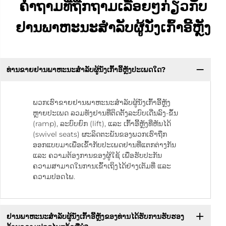
ຄຳຖາມທີ່ຖືກຖາມເລື້ອຍໆກ່ຽວກັບ
ຢານພາຫະນະສຳລັບຜູ້ນັ່ງເກົ້າອີ້ຫຼັງ
ທ່ານຂາຍຢານພາຫະນະສຳລັບຜູ້ນັ່ງເກົ້າອີ້ຫຼັງປະເພດໃດ?
ພວກເຮົາຂາຍຢານພາຫະນະສຳລັບຜູ້ນັ່ງເກົ້າອີ້ຫຼັງ
ຫຼາຍປະເພດ ລວມທັງຢານທີ່ຕິດຕັ້ງລະບົບເດີ່ນລົງ-ຂຶ້ນ
(ramp), ລະບົບຍົກ (lift), ແລະ ເກົ້າອີ້ຫຼັງທີ່ຫັນໄດ້
(swivel seats) ຜະລິດຕະພັນຂອງພວກເຮົາຖືກ
ອອກແບບມາເພື່ອເຂົ້າກັບປະເພດຢານທີ່ແຕກຕ່າງກັນ
ແລະ ຄວາມຕ້ອງການຂອງຜູ້ໃຊ້ ເພື່ອຮັບປະກັນ
ຄວາມສາມາດໃນການເຂົ້າເຖິງໄດ້ຢ່າງເຕັມທີ່ ແລະ
ຄວາມປອດໄພ.
ຢານພາຫະນະສຳລັບຜູ້ນັ່ງເກົ້າອີ້ຫຼັງຂອງທ່ານໄດ້ຮັບການຮັບຮອງ