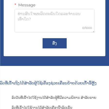
Message
0/1000
ສົ່ງ
ລົດທີ່ເຂົ້າເຖິງໄດ້ສຳລັບຜູ້ໃຊ້ເຄື່ອງຊ່ວຍເຄື່ອນຍ້າຍດ້ວຍເກົ້າອີ້ຫຼັງ
ລົດວັນທີ່ເຂົ້າໄປໃຊ້ງານໄດ້ສຳລັບຜູ້ທີ່ມີຄວາມພິການ ສຳລັບຂາຍ
ລົດທີ່ເຂົ້າໄປໃຊ້ງານໄດ້ສຳລັບເຄື່ອງນີ້ງລົດເຂັ້ນ