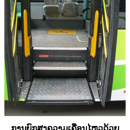
ການຍົກສູງຄວາມເຄື່ອນໄຫວດ້ວຍ