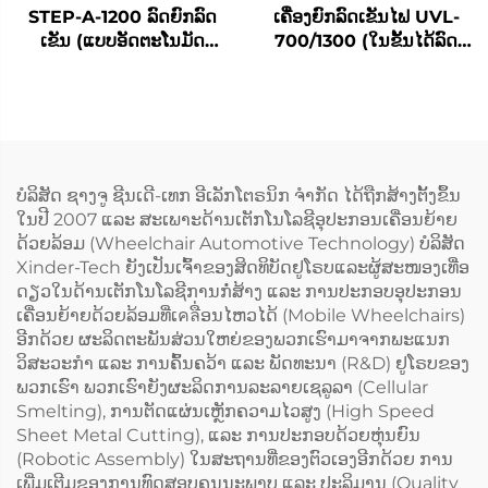
STEP-A-1200 ລົດຍົກລົດ
ເຄື່ອງຍົກລົດເຂັນໄຟ UVL-
ເຂັນ (ແບບອັດຕະໂນມັດ
700/1300 (ໃນຂັ້ນໄດ້ລົດ
ທັງໝົດ)
ໂດຍສານ)
ບໍລິສັດ ຊາງຈູ ຊີນເດີ-ເທກ ອີເລັກໂຕຣນິກ ຈຳກັດ ໄດ້ຖືກສ້າງຕັ້ງຂຶ້ນ
ໃນປີ 2007 ແລະ ສະເພາະດ້ານເຕັກໂນໂລຊີອຸປະກອນເຄື່ອນຍ້າຍ
ດ້ວຍລ້ອມ (Wheelchair Automotive Technology) ບໍລິສັດ
Xinder-Tech ຍັງເປັນເຈົ້າຂອງສິດທິບັດຢູໂຣບແລະຜູ້ສະໜອງເທື່ອ
ດຽວໃນດ້ານເຕັກໂນໂລຊີການກໍ່ສ້າງ ແລະ ການປະກອບອຸປະກອນ
ເຄື່ອນຍ້າຍດ້ວຍລ້ອມທີ່ເคลື່ອນໄຫວໄດ້ (Mobile Wheelchairs)
ອີກດ້ວຍ ຜະລິດຕະພັນສ່ວນໃຫຍ່ຂອງພວກເຮົາມາຈາກພະແນກ
ວິສະວະກຳ ແລະ ການຄົ້ນຄວ້າ ແລະ ພັດທະນາ (R&D) ຢູໂຣບຂອງ
ພວກເຮົາ ພວກເຮົາຍັງຜະລິດການລະລາຍເຊລູລາ (Cellular
Smelting), ການຕັດແຜ່ນເຫຼັກຄວາມໄວສູງ (High Speed
Sheet Metal Cutting), ແລະ ການປະກອບດ້ວຍຫຸ່ນຍົນ
(Robotic Assembly) ໃນສະຖານທີ່ຂອງຕົວເອງອີກດ້ວຍ ການ
ເພີ່ມເຕີມຂອງການທົດສອບຄຸນນະພາບ ແລະ ປະລິມານ (Quality