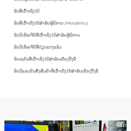
ລົດທີ່ເຂົ້າເຖິງໄດ້
ລົດທີ່ເຂົ້າເຖິງໄດ້ສຳລັບຜູ້ພິການ (Motability)
ລົດວີເຮີລເຈີຣ໌ທີ່ເຂົ້າເຖິງໄດ້ສຳລັບຜູ້ພິການ
ລົດວີເຮີລເຈີຣ໌ທີ່ປ່ຽນແປງແລ້ວ
ລົດເຊດັນທີ່ເຂົ້າເຖິງໄດ້ສຳລັບເຄື່ອງນີ້ງລໍ້
ລົດວີແອນຂົນສົ່ງສິນຄ້າທີ່ເຂົ້າເຖິງໄດ້ສຳລັບເຄື່ອງນີ້ງລໍ້