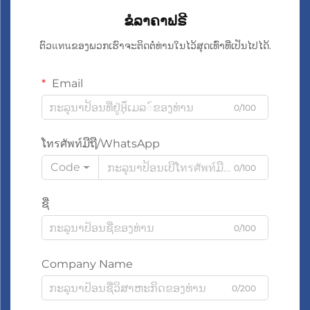
ຂໍລາຄາຟຣີ
ຕົວแทนຂອງພວກເຮົາຈະຕິດຕໍ່ທ່ານໃນໄວ້ສຸດເທົ່າທີ່ເປັນໄປໄດ້.
Email
0/100
ໂทรศัพท์ມືຖື/WhatsApp
Code
0/100
ຊື່
0/100
Company Name
0/200