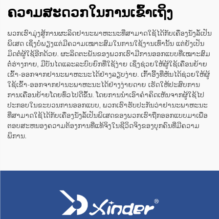
ຄວາມສະດວກໃນການເຂົ້າເຖິງ
ພວກເຮົາມຸ່ງສູ້ການຜະລິດຢານະພາຫະນະທີ່ສາມາດໃຊ້ໄດ້ກັບເຄື່ອງນັ່ງລໍ້ເປັນ
ພິເສດ ເຊິ່ງບໍ່ພຽງແຕ່ມີຄວາມເໝາະສົມໃນການໃຊ້ງານເທົ່ານັ້ນ ແຕ່ຍັງເປັນ
ມິດຕໍ່ຜູ້ໃຊ້ອີກດ້ວຍ. ຜະລິດຕະພັນຂອງພວກເຮົາມີການອອກແບບທີ່ເໝາະສົມ
ຕໍ່ຮ່າງກາຍ, ມີບັນໄດແລະລະບົບຍົກທີ່ໃຊ້ງ່າຍ ເຊິ່ງຊ່ວຍໃຫ້ຜູ້ໃຊ້ເຄື່ອນຍ້າຍ
ເຂົ້າ-ອອກຈາກຢານະພາຫະນະໄດ້ຢ່າງລຽບງ່າຍ. ເກົ້າອີ້ງທີ່ຫັນໄດ້ຊ່ວຍໃຫ້ຜູ້
ໃຊ້ເຂົ້າ-ອອກຈາກຢານະພາຫະນະໄດ້ຢ່າງງ່າຍດາຍ ເຮັດໃຫ້ປະສົບການ
ການເຄື່ອນຍ້າຍໂດຍທົ່ວໄປດີຂຶ້ນ. ໂດຍການນຳເອົາຄຳຄິດເຫັນຈາກຜູ້ໃຊ້ໄປ
ປະກອບໃນຂະບວນການອອກແບບ, ພວກເຮົາຮັບປະກັນວ່າຢານະພາຫະນະ
ທີ່ສາມາດໃຊ້ໄດ້ກັບເຄື່ອງນັ່ງລໍ້ເປັນພິເສດຂອງພວກເຮົາຖືກອອກແບບມາເພື່ອ
ຕອບສະຫນອງຄວາມຕ້ອງການທີ່ແທ້ຈິງໃນຊີວິດຈິງຂອງບຸກຄົນທີ່ມີຄວາມ
ພິການ.