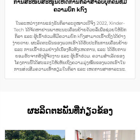
ການສະໜັບສະໜູນເຫດການກິລາສຳລັບບຸກຄົນທີ່ມີ
ຄວາມບົກ khົງ
ໃນລະຫວ່າງການແຂ່ງຂັນກິລາລະດູໜາວເບີຈິງ 2022, Xinder-
Tech ໄດ້ຈັດຫາຢານພາຫະນະເຄື່ອນຍ້າຍດ້ວຍລໍ້ເພື່ອຊ່ວຍໃຫ້ນັກ
ກິລາ ແລະ ຜູ້ເຂົ້າຮ່ວມທີ່ມີຄວາມບົກ khົງສາມາດເຂົ້າເຖິງໄດ້ຢ່າງ
ງ່າຍດາຍ. ຜະລິດຕະພັນຂອງພວກເຮົາໄດ້ຮັບປະກັນການເຄື່ອນຍ້າຍ
ແລະ ການເຂົ້າຮ່ວມຢ່າງຕໍ່ເນື່ອງທົ່ວທັງເຫດການ, ແລະ ໄດ້ຮັບການ
ຍອມຮັບຈາກທັງຜູ້ຈັດງານ ແລະ ຜູ້ເຂົ້າຮ່ວມ. ຄວາມສຳເລັດຂອງ
ໂຄງການນີ້ໄດ້ສະແດງໃຫ້ເຫັນເຖິງຄວາມມຸ່ງໝັ້ນຂອງພວກເຮົາໃນ
ການສ่งເສີມຄວາມເທົ່າທຽມໃນກິລາ ແລະ ເຫດການສາທາລະນະ.
ຜະລິດຕະພັນທີ່ກ່ຽວຂ້ອງ