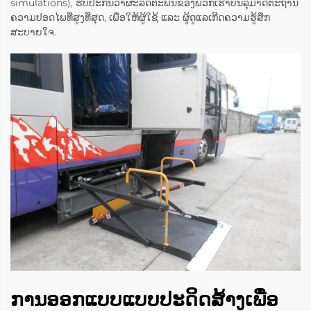
simulations), ຮັບປະກັນວ່າຜະລິດຕະພັນຂອງພວກເຮົາບັນລຸມາດຕະຖານ
ຄວາມປອດໄພທີ່ສູງທີ່ສຸດ, ເພື່ອໃຫ້ຜູ້ໃຊ້ ແລະ ຜູ້ດູແລເກີດຄວາມຮູ້ສຶກ
ສະບາຍໃຈ.
ການອອກແບບແບບປະດິດສ້າງເພື່ອ