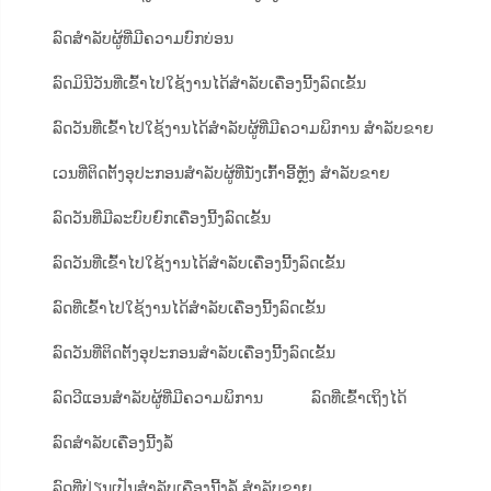
ລົດສຳລັບຜູ້ທີ່ມີຄວາມບົກບ່ອນ
ລົດມິນີວັນທີ່ເຂົ້າໄປໃຊ້ງານໄດ້ສຳລັບເຄື່ອງນີ້ງລົດເຂັ້ນ
ລົດວັນທີ່ເຂົ້າໄປໃຊ້ງານໄດ້ສຳລັບຜູ້ທີ່ມີຄວາມພິການ ສຳລັບຂາຍ
ເວນທີ່ຕິດຕັ້ງອຸປະກອນສຳລັບຜູ້ທີ່ນັ່ງເກົ້າອີ້ຫຼັງ ສຳລັບຂາຍ
ລົດວັນທີ່ມີລະບົບຍົກເຄື່ອງນີ້ງລົດເຂັ້ນ
ລົດວັນທີ່ເຂົ້າໄປໃຊ້ງານໄດ້ສຳລັບເຄື່ອງນີ້ງລົດເຂັ້ນ
ລົດທີ່ເຂົ້າໄປໃຊ້ງານໄດ້ສຳລັບເຄື່ອງນີ້ງລົດເຂັ້ນ
ລົດວັນທີ່ຕິດຕັ້ງອຸປະກອນສຳລັບເຄື່ອງນີ້ງລົດເຂັ້ນ
ລົດວີແອນສຳລັບຜູ້ທີ່ມີຄວາມພິການ
ລົດທີ່ເຂົ້າເຖິງໄດ້
ລົດສຳລັບເຄື່ອງນີ້ງລໍ້
ລົດທີ່ປ່ຽນເປັນສຳລັບເຄື່ອງນີ້ງລໍ້ ສຳລັບຂາຍ