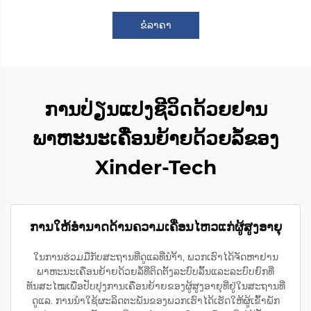
ຂໍລາຄາ
ການປ່ຽນແປງຊີວິດດ້ວຍຢານ
ພາຫະນະເຄື່ອນຍ້າຍດ້ວຍລໍ້ຂອງ
Xinder-Tech
ການໃຫ້ອຳນາດດ້ານຄວາມເຄື່ອນໄຫວແກ່ຜູ້ສູງອາຍຸ
ໃນການຮ່ວມມືກັບສະຖານທີ່ດູແລທີ່ນຳ້້າ, ພວກເຮົາໄດ້ຈັດຫາຢານ
ພາຫະນະເຄື່ອນຍ້າຍດ້ວຍລໍ້ທີ່ຕິດຕັ້ງລະບົບລົ້ນແລະລະບົບຍົກທີ່
ທັນສະໄໝເພື່ອປັບປຸງການເຄື່ອນຍ້າຍຂອງຜູ້ສູງອາຍຸທີ່ຢູ່ໃນສະຖານທີ່
ດູແລ. ການນຳໃຊ້ຜະລິດຕະພັນຂອງພວກເຮົາໄດ້ເຮັດໃຫ້ຜູ້ເຂົ້າພັກ