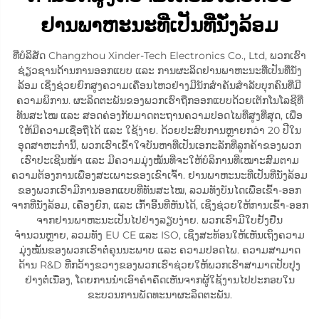
ຢານພາຫະນະທີ່ເປັນທີ່ນັ່ງລ້ອມ
ທີ່ບໍລິສັດ Changzhou Xinder-Tech Electronics Co., Ltd, ພວກເຮົາ
ຊ່ຽວຊານດ້ານການອອກແບບ ແລະ ການຜະລິດຢານພາຫະນະທີ່ເປັນທີ່ນັ່ງ
ລ້ອມ ເຊິ່ງຊ່ວຍຍົກສູງຄວາມເຄື່ອນໄຫວຢ່າງມີນັກສຳຄັນສຳລັບບຸກຄົນທີ່ມີ
ຄວາມພິການ. ຜະລິດຕະພັນຂອງພວກເຮົາຖືກອອກແບບດ້ວຍເຕັກໂນໂລຊີທີ່
ທັນສະໄໝ ແລະ ສອດຄ່ອງກັບມາດຕະຖານຄວາມປອດໄພທີ່ສູງທີ່ສຸດ, ເພື່ອ
ໃຫ້ມີຄວາມເຊື່ອຖືໄດ້ ແລະ ໃຊ້ງ່າຍ. ດ້ວຍປະສົບການຫຼາຍກວ່າ 20 ປີໃນ
ອຸດສາຫະກຳນີ້, ພວກເຮົາເຂົ້າໃຈບັນຫາທີ່ເປັນເອກະລັກທີ່ລູກຄ້າຂອງພວກ
ເຮົາປະເຊີນໜ້າ ແລະ ມີຄວາມມຸ່ງໝັ້ນທີ່ຈະໃຫ້ບໍລິການທີ່ເໝາະສົມຕາມ
ຄວາມຕ້ອງການເພື່ອງສະເພາະຂອງເຂົາເຈົ້າ. ຢານພາຫະນະທີ່ເປັນທີ່ນັ່ງລ້ອມ
ຂອງພວກເຮົາມີການອອກແບບທີ່ທັນສະໄໝ, ລວມທັງບັນໄດເພື່ອເຂົ້າ-ອອກ
ຈາກທີ່ນັ່ງລ້ອມ, ເຄື່ອງຍົກ, ແລະ ເກົ້າອີ້ນທີ່ຫັນໄດ້, ເຊິ່ງຊ່ວຍໃຫ້ການເຂົ້າ-ອອກ
ຈາກຢານພາຫະນະເປັນໄປຢ່າງລຽບງ່າຍ. ພວກເຮົາມີໃບຢັ້ງຢືນ
ຈຳນວນຫຼາຍ, ລວມທັງ EU CE ແລະ ISO, ເຊິ່ງສະທ້ອນໃຫ້ເຫັນເຖິງຄວາມ
ມຸ່ງໝັ້ນຂອງພວກເຮົາຕໍ່ຄຸນນະພາບ ແລະ ຄວາມປອດໄພ. ຄວາມສາມາດ
ດ້ານ R&D ທີ່ກວ້າງຂວາງຂອງພວກເຮົາຊ່ວຍໃຫ້ພວກເຮົາສາມາດປັບປຸງ
ຢ່າງຕໍ່ເນື່ອງ, ໂດຍການນຳເອົາຄຳຄຶດເຫັນຈາກຜູ້ໃຊ້ງານໄປປະກອບໃນ
ຂະບວນການພັດທະນາຜະລິດຕະພັນ.