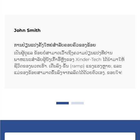
John Smith
ການປ່ຽນແປງຄັ້ງໃຫຍ່ສຳລັບຄອບຄົວຂອງຂ້ອຍ
ເປັນຜູ້ດູແລ ຂ້ອຍບໍ່ສາມາດເວົ້າເຖິງຄວາມປ່ຽນແປງທີ່ຢານ
ພາຫະນະສຳລັບຜູ້ນັ່ງເກົ້າອີ້ຫຼັງຂອງ Xinder-Tech ໄດ້ນຳມາໃຫ້
ຊີວິດຂອງພວກເຮົາ. ເດີ່ນລົງ-ຂຶ້ນ (ramp) ແຂງແຮງຫຼາຍ, ແລະ
ແມ່ຂອງຂ້ອຍສາມາດຂຶ້ນລົງຈາກລລົດໄດ້ດ້ວຍຕົວເອງ. ຂອບໃຈ!