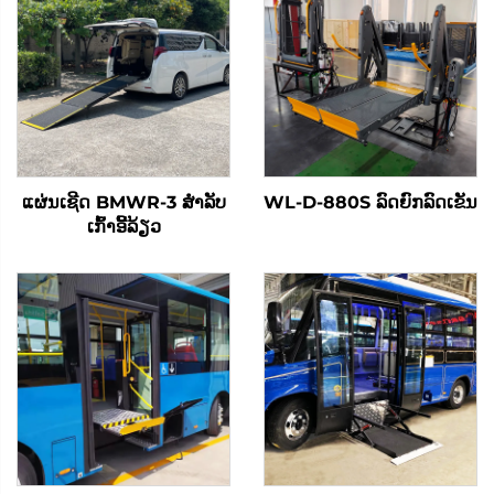
ແຜ່ນເຊີດ BMWR-3 ສໍາລັບ
WL-D-880S ລົດຍົກລົດເຂັນ
ເກົ້າອີ້ລ້ຽວ