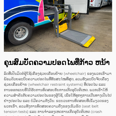
ຄຸນສົມບັດຄວາມປອດໄພທີ່ກ້າວ ຫນ້າ
ລົດທີ່ເປັນມິດຕໍ່ຜູ້ໃຊ້ເຄື່ອງຊ່ວຍເຄື່ອນຍ້າຍ (wheelchair) ຂອງພວກເຮົາມາ
ພ້ອມດ້ວຍລະບົບຄວາມປອດໄພທີ່ທັນສະໄໝທີ່ສຸດ, ລວມທັງລະບົບຈັບເຄື່ອງ
ຊ່ວຍເຄື່ອນຍ້າຍ (wheelchair restraint systems) ທີ່ປອດໄພ ແລະ
ການອອກແບບທີ່ໄດ້ຮັບການທົດສອບກັບການເກີດອຸບັດຕິເຫດ. ພວກເຮົາໃຫ້
ຄວາມສຳຄັນກັບຄວາມປອດໄພຂອງຜູ້ໃຊ້, ເພື່ອໃຫ້ທຸກໆການເດີນທາງເປັນໄປ
ຢ່າງປອດໄພ ແລະ ບໍ່ມີຄວາມກັງວົນ. ຂະບວນການທົດສອບທີ່ເຂັ້ມງວດຂອງ
ພວກເຮົາ, ລວມທັງການທົດສອບຄວາມຕຶງຂອງເຂັມຂັດ (seat belt
tension tests) ແລະ ການຈຳລອງເຫດການເກີດອຸບັດຕິເຫດ (crash