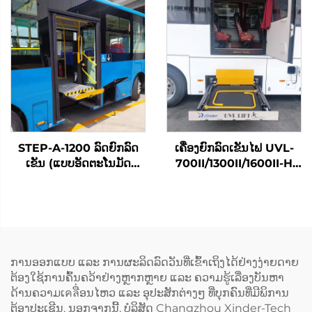
STEP-A-1200 ລົດຍົກລົດ
ເຄື່ອງຍົກລົດເຂັນໄຟ UVL-
ເຂັນ (ແບບອັດຕະໂນມັດ
700II/1300II/1600II-H
ທັງໝົດ)
(ໃນທີ່ເກັບສຳພາດ)
ການອອກແບບ ແລະ ການຜະລິດລົດວັນທີ່ເຂົ້າເຖິງໄດ້ຢ່າງງ່າຍດາຍ
ຕ້ອງໃຊ້ການຄົ້ນຄວ້າຢ່າງຫຼາກຫຼາຍ ແລະ ຄວາມຮູ້ເລື່ອງບັນຫາ
ດ້ານຄວາມເคลື່ອນໄຫວ ແລະ ອຸປະສັກຕ່າງໆ ທີ່ບຸກຄົນທີ່ມີພິການ
ຕ້ອງປະເຊີນ. ນອກຈາກນີ້, ບໍລິສັດ Changzhou Xinder-Tech