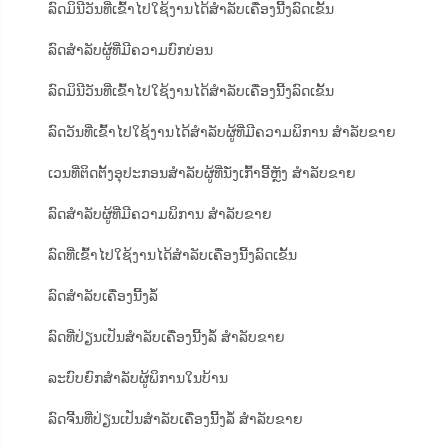
ລົດມິນີວັນທີ່ເຂົ້າໄປໃຊ້ງານໄດ້ສຳລັບເຄື່ອງນີ້ງລົດເຂັ້ນ
ລົດສຳລັບຜູ້ທີ່ມີຄວາມບົກບ່ອນ
ລົດມິນີວັນທີ່ເຂົ້າໄປໃຊ້ງານໄດ້ສຳລັບເຄື່ອງນີ້ງລົດເຂັ້ນ
ລົດວັນທີ່ເຂົ້າໄປໃຊ້ງານໄດ້ສຳລັບຜູ້ທີ່ມີຄວາມພິການ ສຳລັບຂາຍ
ເວນທີ່ຕິດຕັ້ງອຸປະກອນສຳລັບຜູ້ທີ່ນັ່ງເກົ້າອີ້ຫຼັງ ສຳລັບຂາຍ
ລົດສຳລັບຜູ້ທີ່ມີຄວາມພິການ ສຳລັບຂາຍ
ລົດທີ່ເຂົ້າໄປໃຊ້ງານໄດ້ສຳລັບເຄື່ອງນີ້ງລົດເຂັ້ນ
ລົດສຳລັບເຄື່ອງນີ້ງລໍ້
ລົດທີ່ປ່ຽນເປັນສຳລັບເຄື່ອງນີ້ງລໍ້ ສຳລັບຂາຍ
ລະບົບຍົກສຳລັບຜູ້ພິການໃນບ້ານ
ລົດຈີ້ນທີ່ປ່ຽນເປັນສຳລັບເຄື່ອງນີ້ງລໍ້ ສຳລັບຂາຍ