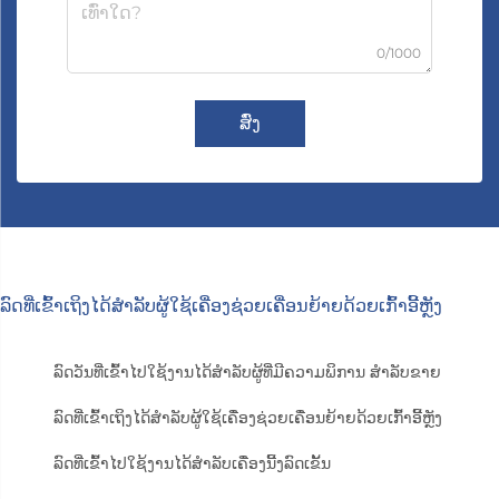
0/1000
ສົ່ງ
ລົດທີ່ເຂົ້າເຖິງໄດ້ສຳລັບຜູ້ໃຊ້ເຄື່ອງຊ່ວຍເຄື່ອນຍ້າຍດ້ວຍເກົ້າອີ້ຫຼັງ
ລົດວັນທີ່ເຂົ້າໄປໃຊ້ງານໄດ້ສຳລັບຜູ້ທີ່ມີຄວາມພິການ ສຳລັບຂາຍ
ລົດທີ່ເຂົ້າເຖິງໄດ້ສຳລັບຜູ້ໃຊ້ເຄື່ອງຊ່ວຍເຄື່ອນຍ້າຍດ້ວຍເກົ້າອີ້ຫຼັງ
ລົດທີ່ເຂົ້າໄປໃຊ້ງານໄດ້ສຳລັບເຄື່ອງນີ້ງລົດເຂັ້ນ