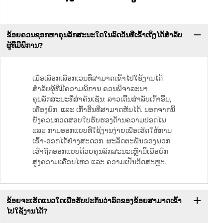
ຂ້ອຍຄວນຊອກຫາຄຸນລັກສະນະໃດໃນລົດວັນທີ່ເຂົ້າເຖິງໄດ້ສຳລັບ
ຜູ້ທີ່ມີພິການ?
ເມື່ອເລືອກເລືອກເວນທີ່ສາມາດເຂົ້າໄປໃຊ້ງານໄດ້
ສຳລັບຜູ້ທີ່ມີຄວາມພິການ ຄວນພິຈາລະນາ
ຄຸນລັກສະນະທີ່ສຳຄັນເຊັ່ນ: ລາວເດີ້ນສຳລັບເກົ້າອີ້ນ,
ເຄື່ອງຍົກ, ແລະ ເກົ້າອີ້ນທີ່ສາມາດຫັນໄດ້. ນອກຈາກນີ້
ຍັງຄວນກວດສອບໃບຮັບຮອງດ້ານຄວາມປອດໄພ
ແລະ ການອອກແບບທີ່ໃຊ້ງານງ່າຍເພື່ອເຮັດໃຫ້ການ
ເຂົ້າ-ອອກໄດ້ຢ່າງສະດວກ. ຜະລິດຕະພັນຂອງພວກ
ເຮົາຖືກອອກແບບດ້ວຍຄຸນລັກສະນະເຫຼົ່ານີ້ເພື່ອຍົກ
ສູງຄວາມເຄື່ອນໄຫວ ແລະ ຄວາມເປັນອິດສະຫຼະ.
ຂ້ອຍຈະເຮັດແນວໃດເພື່ອຮັບປະກັນວ່າລົດຂອງຂ້ອຍສາມາດເຂົ້າ
ໄປໃຊ້ງານໄດ້?