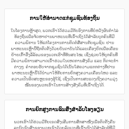
ການໃຫ້ອຳນາດແກ່ຊຸມຊົນທ້ອງຖິ່ນ
ໃນໂຄງການຫຼ້າສຸດ, ພວກເຮົາໄດ້ຮ່ວມມືກັບອົງການທີ່ບໍ່ຫວັງຜົນກຳໄລ່
ທ້ອງຖິ່ນເພື່ອຈັດຫາຢານພາຫະນະທີ່ເຂົ້າເຖິງໄດ້ສຳລັບບຸກຄົນທີ່ມີ
ຄວາມພິການ ໃຫ້ແກ່ໂຄງການການຕິດຕໍ່ສື່ສານກັບຊຸມຊົນ. ຢານ
ພາຫະນະເຫຼົ່ານີ້ຖືກຕິດຕັ້ງດ້ວຍບັນດາບັນໄດ້ແລະເຄື່ອງຍົກເພື່ອເຄື່ອນ
ຍ້າຍເກົ້າອີ້ງລໍ້ລ້ອມຂອງພວກເຮົາທີ່ທັນສະໄໝ, ເຊິ່ງຊ່ວຍໃຫ້ບຸກຄົນທີ່
ມີຄວາມພິການສາມາດເຂົ້າຮ່ວມໃນເຫດການສັງຄົມ ແລະ ກິດຈະກຳ
ຕ່າງໆ. ຄຳຕອບຮັບຈາກຊຸມຊົນໄດ້ເນັ້ນໃສ່ຄວາມແຕກຕ່າງທີ່ຢານ
ພາຫະນະເຫຼົ່ານີ້ໄດ້ນຳມາໃຫ້ກັບການຍົກສູງຄວາມເຄື່ອນໄຫວ ແລະ
ຄວາມເປັນອິດສະຫຼະຂອງຜູ້ໃຊ້, ເຊິ່ງເປັນການສະແດງເຖິງຄວາມມຸ່ງ
ໝັ້ນຂອງພວກເຮົາໃນການສ້າງສັງຄົມທີ່ເຂົ້າເຖິງໄດ້.
ການຍົກສູງການຂົນສົ່ງສຳລັບໂຮງຮຽນ
ພວກເຮົາໄດ້ຮ່ວມມືກັບເຂດສົ່ງເສີມການສຶກສາໜຶ່ງເພື່ອຕິດຕັ້ງຄືນ
ລະບົບຂົນສົ່ງຂອງພວກເຂົາດ້ວຍລົດເວນທີ່ເຂົ້າເຖິງໄດ້ສຳລັບຜູ້ທີ່ມີ