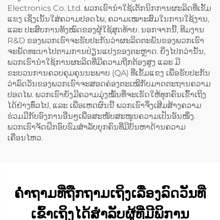
Electronics Co. Ltd. ພວກເຮົານຳໃຊ້ເຕັກນິກການຜະລິດທີ່ເຂັ້ມ
ແຂງ ເຊິ່ງເນັ້ນໃສ່ຄວາມປອດໄພ, ຄວາມເໝາະສົມໃນການໃຊ້ງານ,
ແລະ ປະສົບການທັງໝົດຂອງຜູ້ໃຊ້ສຸດທ້າຍ. ນອກຈາກນີ້, ທີມງານ
R&D ຂອງພວກເຮົາຈະຮັບປະກັນວ່າຜະລິດຕະພັນຂອງພວກເຮົາ
ຈະພັດທະນາໄປຕາມການປ່ຽນແປງຂອງຕະຫຼາດ. ຍິ່ງໄປກວ່ານັ້ນ,
ພວກເຮົານຳໃຊ້ການຜະລິດທີ່ມີຄວາມຖືກຕ້ອງສູງ ແລະ ມີ
ຂະບວນການຄວບຄຸມຄຸນນະພາບ (QA) ທີ່ເຂັ້ມແຂງ ເພື່ອຮັບປະກັນ
ວ່າລົດວັນຂອງພວກເຮົາຈະສອດຄ່ອງຕະເໝີກັບມາດຕະຖານຄວາມ
ປອດໄພ. ພວກເຮົາຍັງມີຄວາມມຸ່ງໝັ້ນທີ່ຈະເຮັດໃຫ້ທຸກຄົນເຂົ້າເຖິງ
ໄດ້ຢ່າງທົ່ວໄປ, ແລະ ເພື່ອເຫດຜົນນີ້ ພວກເຮົາຈຶ່ງເສີມສ້າງຄວາມ
ຮ່ວມມືກັບອົງການອື່ນໆເພື່ອສະໜັບສະໜູນຄວາມເປັນອັນໜຶ່ງ.
ພວກເຮົາຈັດຝຶກອົບຮົມສຳລັບບຸກຄົນທີ່ມີບັນຫາດ້ານຄວາມ
ເຄື່ອນໄຫວ.
ຄຳຖາມທີ່ຖືກຖາມເຖິງເລື່ອງລົດວັນທີ່
ເຂົ້າເຖິງໄດ້ສຳລັບຜູ້ທີ່ມີພິການ