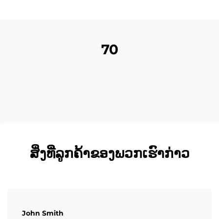
70
ສິ່ງທີ່ລູກຄ້າຂອງພວກເຮົາກ່າວ
John Smith