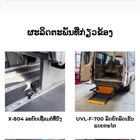
ຜະລິດຕະພັນທີ່ກ່ຽວຂ້ອງ
X-804 ລະບົບເຊື່ອມຕໍ່ທີ່ນັ່ງ
UVL-F-700 ລົດຍົກລົດເຂັນ
ແບບກະໄຕ