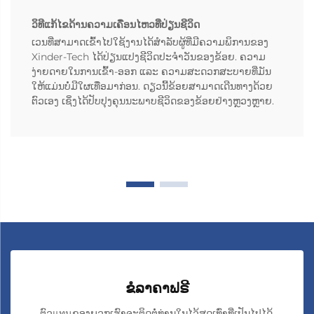
ວິທີແກ້ໄຂດ້ານຄວາມເຄື່ອນໄຫວທີ່ປ່ຽນຊີວິດ
ເວນທີ່ສາມາດເຂົ້າໄປໃຊ້ງານໄດ້ສຳລັບຜູ້ທີ່ມີຄວາມພິການຂອງ
Xinder-Tech ໄດ້ປ່ຽນແປງຊີວິດປະຈຳວັນຂອງຂ້ອຍ. ຄວາມ
ງ່າຍດາຍໃນການເຂົ້າ-ອອກ ແລະ ຄວາມສະດວກສະບາຍທີ່ມັນ
ໃຫ້ແມ່ນບໍ່ມີໃຜເທື່ອມາກ່ອນ. ດຽວນີ້ຂ້ອຍສາມາດເດີນທາງດ້ວຍ
ຕົວເອງ ເຊິ່ງໄດ້ປັບປຸງຄຸນນະພາບຊີວິດຂອງຂ້ອຍຢ່າງຫຼວງຫຼາຍ.
ຂໍລາຄາຟຣີ
ຕົວแทนຂອງພວກເຮົາຈະຕິດຕໍ່ທ່ານໃນໄວ້ສຸດເທົ່າທີ່ເປັນໄປໄດ້.