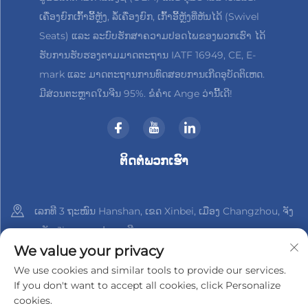
ເຄື່ອງຍົກເກົ້າອີ້ຫຼັງ, ລໍ້ເຄື່ອງຍົກ, ເກົ້າອີ້ຫຼັງທີ່ຫັນໄດ້ (Swivel
Seats) ແລະ ລະບົບຮັກສາຄວາມປອດໄພຂອງພວກເຮົາ ໄດ້
ຮັບການຮັບຮອງຕາມມາດຕະຖານ IATF 16949, CE, E-
mark ແລະ ມາດຕະຖານການທົດສອບການເກີດອຸບັດຕິເຫດ.
ມີສ່ວນຕະຫຼາດໃນຈີນ 95%. ຂໍຄຳເ Ange ວ່ານີ້ເດີ!
ຕິດຕໍ່ພວກເຮົາ
ເລກທີ 3 ຖະໜົນ Hanshan, ເຂດ Xinbei, ເມືອງ Changzhou, ຈັງ
ຫວັດ Jiangsu, ປະເທດຈີນ
We value your privacy
+86-18961288218
We use cookies and similar tools to provide our services.
If you don't want to accept all cookies, click Personalize
[email protected]
cookies.