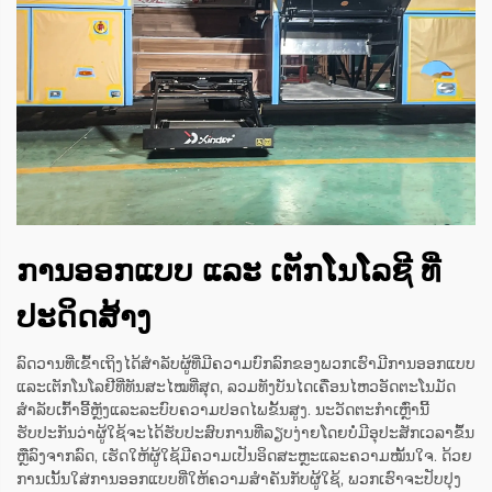
ການອອກແບບ ແລະ ເຕັກໂນໂລຊີ ທີ່
ປະດິດສ້າງ
ລົດວານທີ່ເຂົ້າເຖິງໄດ້ສຳລັບຜູ້ທີ່ມີຄວາມບົກລົກຂອງພວກເຮົາມີການອອກແບບ
ແລະເຕັກໂນໂລຢີທີ່ທັນສະໄໝທີ່ສຸດ, ລວມທັງບັນໄດເຄື່ອນໄຫວອັດຕະໂນມັດ
ສຳລັບເກົ້າອີ້ຫຼັງແລະລະບົບຄວາມປອດໄພຂັ້ນສູງ. ນະວັດຕະກຳເຫຼົ່ານີ້
ຮັບປະກັນວ່າຜູ້ໃຊ້ຈະໄດ້ຮັບປະສົບການທີ່ລຽບງ່າຍໂດຍບໍ່ມີອຸປະສັກເວລາຂຶ້ນ
ຫຼືລົງຈາກລົດ, ເຮັດໃຫ້ຜູ້ໃຊ້ມີຄວາມເປັນອິດສະຫຼະແລະຄວາມໝັ້ນໃຈ. ດ້ວຍ
ການເນັ້ນໃສ່ການອອກແບບທີ່ໃຫ້ຄວາມສຳຄັນກັບຜູ້ໃຊ້, ພວກເຮົາຈະປັບປຸງ