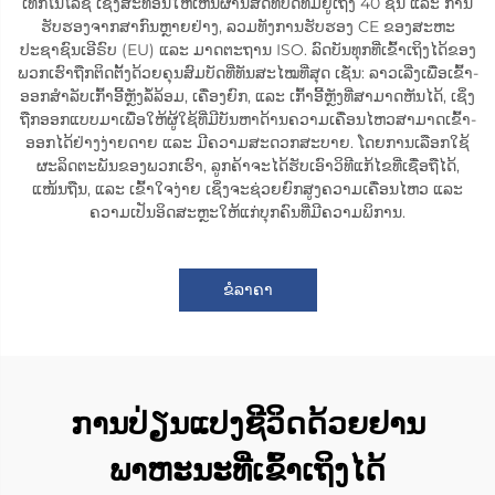
ເທັກໂນໂລຊີ ເຊິ່ງສະທ້ອນໃຫ້ເຫັນຜ່ານສິດທິບັດທີ່ມີຢູ່ເຖິງ 40 ຊິ້ນ ແລະ ການ
ຮັບຮອງຈາກສາກົນຫຼາຍຢ່າງ, ລວມທັງການຮັບຮອງ CE ຂອງສະຫະ
ປະຊາຊົນເອີຣົບ (EU) ແລະ ມາດຕະຖານ ISO. ລົດບັນທຸກທີ່ເຂົ້າເຖິງໄດ້ຂອງ
ພວກເຮົາຖືກຕິດຕັ້ງດ້ວຍຄຸນສົມບັດທີ່ທັນສະໄໝທີ່ສຸດ ເຊັ່ນ: ລາວເລີ່ງເພື່ອເຂົ້າ-
ອອກສຳລັບເກົ້າອີ້ຫຼັງລໍ້ລ້ອມ, ເຄື່ອງຍົກ, ແລະ ເກົ້າອີ້ຫຼັງທີ່ສາມາດຫັນໄດ້, ເຊິ່ງ
ຖືກອອກແບບມາເພື່ອໃຫ້ຜູ້ໃຊ້ທີ່ມີບັນຫາດ້ານຄວາມເຄື່ອນໄຫວສາມາດເຂົ້າ-
ອອກໄດ້ຢ່າງງ່າຍດາຍ ແລະ ມີຄວາມສະດວກສະບາຍ. ໂດຍການເລືອກໃຊ້
ຜະລິດຕະພັນຂອງພວກເຮົາ, ລູກຄ້າຈະໄດ້ຮັບເອົາວິທີແກ້ໄຂທີ່ເຊື່ອຖືໄດ້,
ແໜ້ນຖືນ, ແລະ ເຂົ້າໃຈງ່າຍ ເຊິ່ງຈະຊ່ວຍຍົກສູງຄວາມເຄື່ອນໄຫວ ແລະ
ຄວາມເປັນອິດສະຫຼະໃຫ້ແກ່ບຸກຄົນທີ່ມີຄວາມພິການ.
ຂໍລາຄາ
ການປ່ຽນແປງຊີວິດດ້ວຍຢານ
ພາຫະນະທີ່ເຂົ້າເຖິງໄດ້