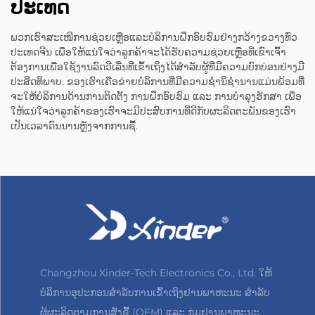
ປະເທດ
ພວກເຮົາສະເໜີການຊ່ວຍເຫຼືອແລະບໍລິການຝຶກອົບຮົມຢ່າງກວ້າງຂວາງທົ່ວ
ປະເທດຈີນ ເພື່ອໃຫ້ແນ່ໃຈວ່າລູກຄ້າຈະໄດ້ຮັບຄວາມຊ່ວຍເຫຼືອທີ່ເຂົາເຈົ້າ
ຕ້ອງການເພື່ອໃຊ້ງານລົດວີເລີ່ນທີ່ເຂົ້າເຖິງໄດ້ສຳລັບຜູ້ທີ່ມີຄວາມບົກບ່ອນຢ່າງມີ
ປະສິດທິພາບ. ຂອງເຮົາເຄືອຂ່າຍບໍລິການທີ່ມີຄວາມຊຳນິຊຳນານແມ່ນພ້ອມທີ່
ຈະໃຫ້ບໍລິການດ້ານການຕິດຕັ້ງ ການຝຶກອົບຮົມ ແລະ ການບໍາລຸງຮັກສາ ເພື່ອ
ໃຫ້ແນ່ໃຈວ່າລູກຄ້າຂອງເຮົາຈະມີປະສົບການທີ່ດີກັບຜະລິດຕະພັນຂອງເຮົາ
ເປັນເວລາດົນນານຫຼັງຈາກການຊື້.
Changzhou Xinder-Tech Electronics Co., Ltd. ໃຫ້
ບໍລິການອຸປະກອນສຳລັບການເຂົ້າເຖິງຢານພາຫະນະ ສຳລັບ
ຜູ້ຜະລິດຕາມການສັ່ງຊື້ (OEM) ແລະ ກຸ່ມຢານພາຫະນະ.