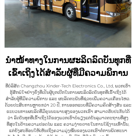
ນຳໜ້າທາງໃນການຜະລິດລົດບັນທຸກທີ່
ເຂົ້າເຖິງໄດ້ສຳລັບຜູ້ທີ່ມີຄວາມພິການ
ທີ່ບໍລິສັດ Changzhou Xinder-Tech Electronics Co., Ltd, ພວກເຮົາ
ຮູ້ສຶກພໍໃຈຢ່າງຍິ່ງທີ່ເປັນຜູ້ບຸກເບີກໃນການຜະລິດລົດບັນທຸກທີ່ເຂົ້າເຖິງໄດ້
ສຳລັບຜູ້ທີ່ມີຄວາມພິການ ແລະ ຜະລິດຕະພັນທີ່ຊ່ວຍເພີ່ມຄວາມເຄື່ອນໄຫວ.
ດ້ວຍປະສົບການຫຼາຍກວ່າ 20 ປີ, ການອອກແບບທີ່ມີຄວາມຄິດສ້າງສັນ ແລະ
ຂະບວນການຜະລິດທີ່ມີຄຸນນະພາບສູງຂອງພວກເຮົາ ສາມາດຮັບປະກັນໄດ້
ວ່າ ລົດບັນທຸກທີ່ເຂົ້າເຖິງໄດ້ຂອງພວກເຮົາບໍ່ພຽງແຕ່ບັນລຸມາດຕະຖານທີ່ສູງ
ທີ່ສຸດໃນດ້ານຄວາມປອດໄພ ແລະ ຄວາມງ່າຍດາຍໃນການໃຊ້ງານເທົ່ານັ້ນ,
ແຕ່ຍັງສະທ້ອນໃຫ້ເຫັນເຖິງຄວາມມຸ່ງໝັ້ນຂອງພວກເຮົາຕໍ່ການພັດທະນາ