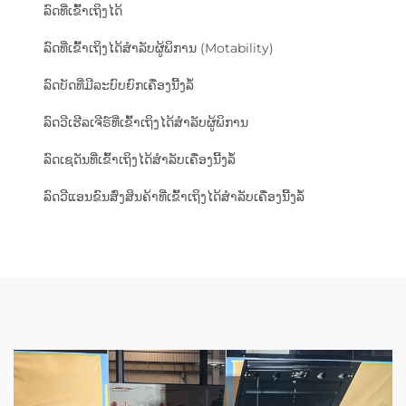
ລົດທີ່ເຂົ້າເຖິງໄດ້
ລົດທີ່ເຂົ້າເຖິງໄດ້ສຳລັບຜູ້ພິການ (Motability)
ລົດບັດທີ່ມີລະບົບຍົກເຄື່ອງນີ້ງລໍ້
ລົດວີເຮີລເຈີຣ໌ທີ່ເຂົ້າເຖິງໄດ້ສຳລັບຜູ້ພິການ
ລົດເຊດັນທີ່ເຂົ້າເຖິງໄດ້ສຳລັບເຄື່ອງນີ້ງລໍ້
ລົດວີແອນຂົນສົ່ງສິນຄ້າທີ່ເຂົ້າເຖິງໄດ້ສຳລັບເຄື່ອງນີ້ງລໍ້