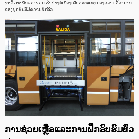
ຜະລິດຕະພັນຂອງພວກເຮົາຢ່າງຕໍ່ເນື່ອງເພື່ອຕອບສະຫນອງຄວາມຕ້ອງການ
ຂອງບຸກຄົນທີ່ມີຄວາມບົກລົກ.
ການຊ່ວຍເຫຼືອແລະການຝຶກອົບຮົມທົ່ວ