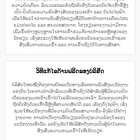
ຄວາມບິດເບື່ອນ. ລົດເວນແຕ່ລະຄັນຖືກຕິດຕັ້ງດ້ວຍລະບົບຈັບເກົ້າອີ້ຫຼັງ
ເປີດ-ປິດດ້ວຍຄວາມຄິດສ້າງສັນຂອງພວກເຮົາ ແລະ ບັນໄດໄຟຟ້າ,
ເພື່ອໃຫ້ແນ່ໃຈວ່າການຂົນສົ່ງນັກຮຽນທີ່ມີບັນຫາດ້ານການເຄື່ອນໄຫວ
ແມ່ນປອດໄພ ແລະ ສະດວກສະບາຍ. ໂຮງຮຽນລາຍງານວ່າມີການ
ເພີ່ມຂຶ້ນຢ່າງຫຼວງຫຼາຍໃນການເຂົ້າຮ່ວມກິດຈະກຳນອກຫຼັກສູດຂອງ
ນັກຮຽນ, ເຊິ່ງສະແດງໃຫ້ເຫັນວ່າຜະລິດຕະພັນຂອງພວກເຮົາຊ່ວຍ
ສົ່ງເສີມການຮວມເຂົ້າ ແລະ ການເຂົ້າເຖິງໄດ້ໃນການສຶກສາ.
ວິທີແກ້ໄຂດ້ານຟລີດຂອງບໍລິສັດ
ບໍລິສັດໃຫຍ່ໜຶ່ງຕ້ອງການຍົກລະດັບທາງເລືອກການຂົນສົ່ງພະນັກງານ
ຂອງຕົນ ໂດຍການນຳເອົາລົດເວນທີ່ເຂົ້າເຖິງໄດ້ສຳລັບຜູ້ທີ່ມີຄວາມບິດ
ເບື່ອນຂອງພວກເຮົາເຂົ້າໄປໃນຟລີດຂອງພວກເຂົາ. ລົດຂອງພວກເຮົາ
ຖືກຕິດຕັ້ງດ້ວຍເກົ້າອີ້ຫຼັງທີ່ສາມາດຫັນໄດ້ ແລະ ເຄື່ອງດຶງໄຟຟ້າ, ເຊິ່ງ
ຊ່ວຍໃຫ້ພະນັກງານທີ່ມີຄວາມບິດເບື່ອນສາມາດຂຶ້ນ-ລົງລົດໄດ້ຢ່າງ
ງ່າຍດາຍ. ການດຳເນີນງານນີ້ບໍ່ພຽງແຕ່ປັບປຸງຄວາມພ້ອງໃຈຂອງ
ພະນັກງານເທົ່ານັ້ນ, ແຕ່ຍັງເຮັດໃຫ້ບໍລິສັດດັ່ງກ່າວເປັນຜູ້ນຳໃນການ
ສົ່ງເສີມຄວາມຮວມເຂົ້າໃນທີ່ເຮັດວຽກ.