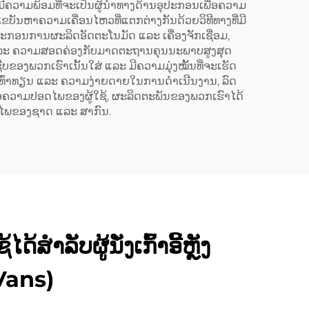
, ມີຄວາມພ້ອມທີ່ຈະເປັນຜູ້ນຳທາງດ້ານອຸປະກອນເພື່ອຄວາມ
ັນຫາຄວາມເຄື່ອນໄຫວທີ່ແຕກຕ່າງກັນດ້ວຍວິທີທາງທີ່ມີ
ກອນການຜະລິດອັດຕະໂນມັດ ແລະ ເຄື່ອງຈັກເຊື່ອມ,
າບ ແລະ ຄວາມສອດຄ່ອງກັບມາດຕະຖານຄຸນນະພາບສູງສຸດ
ຂອງພວກເຮົາເນັ້ນໃສ່ ແລະ ມີຄວາມມຸ່ງໝັ້ນທີ່ຈະເຮັດ
ພໍເທົ່າທຽນ ແລະ ຄວາມງ່າຍດາຍໃນການດຳເນີນງານ, ລົດ
ພື່ອຄວາມປອດໄພຂອງຜູ້ໃຊ້, ຜະລິດຕະພັນຂອງພວກເຮົາໄດ້
ດໄພຂອງຊາດ ແລະ ສາກົນ.
ສຳລັບຜູ້ນັ່ງເກົ້າອີ້ຫຼັງ
Vans)