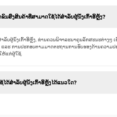
ງສິນຄ້າທີ່ສາມາດໃຊ້ໄດ້ສຳລັບຜູ້ນັ່ງເກົ້າອີ້ຫຼັງ?
ຳລັບຜູ້ນັ່ງເກົ້າອີ້ຫຼັງ, ທ່ານຄວນພິຈາລະນາຄຸນລັກສະນະຕ່າງໆ ເຊັ່
ຢູ່ນິ່ງ, ແລະ ການປະກອບຕາມມາດຕະຖານການຮັບຮອງດ້ານຄວາມປອດ
ກ່ຜູ້ໃຊ້.
ດ້ສຳລັບຜູ້ນັ່ງເກົ້າອີ້ຫຼັງໄດ້ແນວໃດ?