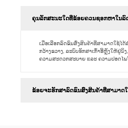
ຄຸນລັກສະນະໃດທີ່ຂ້ອຍຄວນຊອກຫາໃນລົດຂົນສົ່
ເມື່ອເລືອກລົດຂົນສົ່ງສິນຄ້າທີ່ສາມາດໃຊ້ໄດ້ສ
ກວ້າງຂວາງ, ລະບົບຮັກສາເກົ້າອີ້ຫຼັງໃຫ້
ຄວາມສະດວກສະບາຍ ແລະ ຄວາມປອດໄພໃຫ້ແ
ຂ້ອຍຈະຮັກສາລົດຂົນສົ່ງສິນຄ້າທີ່ສາມາດໃຊ້ໄ