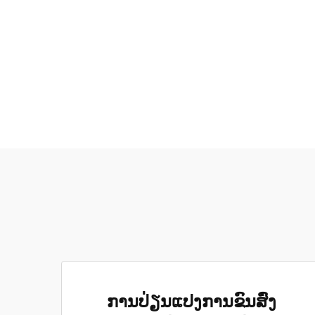
ການປ່ຽນແປງການຂົນສົ່ງ