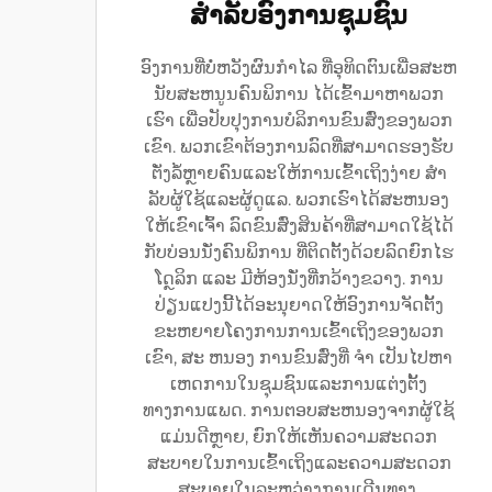
ສຳລັບອົງການຊຸມຊົນ
ອົງການທີ່ບໍ່ຫວັງຜົນກໍາໄລ ທີ່ອຸທິດຕົນເພື່ອສະຫ
ນັບສະຫນູນຄົນພິການ ໄດ້ເຂົ້າມາຫາພວກ
ເຮົາ ເພື່ອປັບປຸງການບໍລິການຂົນສົ່ງຂອງພວກ
ເຂົາ. ພວກເຂົາຕ້ອງການລົດທີ່ສາມາດຮອງຮັບ
ຕັ່ງລໍ້ຫຼາຍຄົນແລະໃຫ້ການເຂົ້າເຖິງງ່າຍ ສໍາ
ລັບຜູ້ໃຊ້ແລະຜູ້ດູແລ. ພວກເຮົາໄດ້ສະຫນອງ
ໃຫ້ເຂົາເຈົ້າ ລົດຂົນສົ່ງສິນຄ້າທີ່ສາມາດໃຊ້ໄດ້
ກັບບ່ອນນັ່ງຄົນພິການ ທີ່ຕິດຕັ້ງດ້ວຍລົດຍົກໄຮ
ໂດຼລິກ ແລະ ມີຫ້ອງນັ່ງທີ່ກວ້າງຂວາງ. ການ
ປ່ຽນແປງນີ້ໄດ້ອະນຸຍາດໃຫ້ອົງການຈັດຕັ້ງ
ຂະຫຍາຍໂຄງການການເຂົ້າເຖິງຂອງພວກ
ເຂົາ, ສະ ຫນອງ ການຂົນສົ່ງທີ່ ຈໍາ ເປັນໄປຫາ
ເຫດການໃນຊຸມຊົນແລະການແຕ່ງຕັ້ງ
ທາງການແພດ. ການຕອບສະຫນອງຈາກຜູ້ໃຊ້
ແມ່ນດີຫຼາຍ, ຍົກໃຫ້ເຫັນຄວາມສະດວກ
ສະບາຍໃນການເຂົ້າເຖິງແລະຄວາມສະດວກ
ສະບາຍໃນລະຫວ່າງການເດີນທາງ.