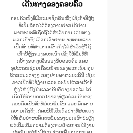
ເດີນທາງຂອງຄອບຄົວ
ຄອບຄົວໜຶ່ງທີ່ມີສະມາຊິກຄົນໜຶ່ງໃຊ້ເກົ້າອີ້ຫຼັງ
ທີ່ເປັນລ໋ອກໄດ້ຕ້ອງການຢາກໄດ້ຢານ
ພາຫະນະທີ່ເຊື່ອຖືໄດ້ສຳລັບການເດີນທາງ.
ພວກເຂົາຈຶ່ງເລືອກເອົາຢານພາຫະນະແບບ
ເປີດທ້າຍທີ່ສາມາດເຂົ້າເຖິງໄດ້ສຳລັບຜູ້ໃຊ້
ເກົ້າອີ້ຫຼັງຂອງພວກເຮົາ ເຊິ່ງໃຫ້ພື້ນທີ່ທີ່
ກວ້າງຂວາງເພື່ອຮອງຮັບຄອບຄົວ ແລະ
ອຸປະກອນຊ່ວຍເຄື່ອນຍ້າຍຂອງພວກເຂົາ. ຄຸນ
ລັກສະນະຕ່າງໆ ຂອງຢານພາຫະນະຄືນີ້ ເຊັ່ນ:
ລາວເປີດທີ່ໃຊ້ງ່າຍ ແລະ ລະບົບຮັກສາເກົ້າອີ້
ຫຼັງໃຫ້ຢູ່ນິ່ງໃນເວລາຂັບຂີ່ຢ່າງປອດໄພ ໄດ້
ເຮັດໃຫ້ການອອກໄປທ່ອງທ່ຽວຮ່ວມກັນຂອງ
ຄອບຄົວເປັນສິ່ງທີ່ມ່ວນຊື່ນຂຶ້ນ ແລະ ລົດລາຍ
ຄວາມເຄັ່ງຕຶງ. ກໍລະນີນີ້ເປັນຕົວຢ່າງທີ່ສະແດງ
ໃຫ້ເຫັນວ່າຜະລິດຕະພັນຂອງພວກເຮົາບໍ່ພຽງ
ແຕ່ເຕີມເຕັມຄວາມຕ້ອງການດ້ານການໃຊ້ງານ
ເທົ່ານັ້ນ ແຕ່ຍັງມີສ່ວນຊ່ວຍເພີ່ມຄຸນນະພາບ