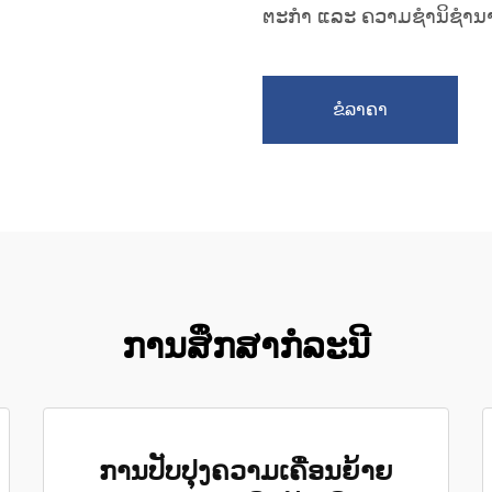
ຕະກຳ ແລະ ຄວາມຊຳນິຊຳນ
ຂໍລາຄາ
ການສຶກສາກໍລະນີ
ການປັບປຸງຄວາມເຄື່ອນຍ້າຍ