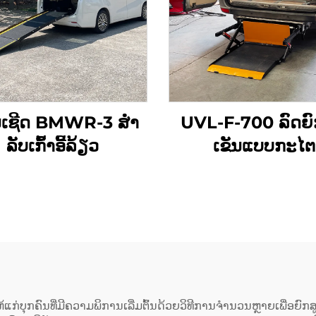
ນເຊີດ BMWR-3 ສໍາ
UVL-F-700 ລົດຍົ
ລັບເກົ້າອີ້ລ້ຽວ
ເຂັນແບບກະໄຕ
ບຸກຄົນທີ່ມີຄວາມພິການເລີ່ມຕົ້ນດ້ວຍວິທີການຈຳນວນຫຼາຍເພື່ອຍົກສູງ