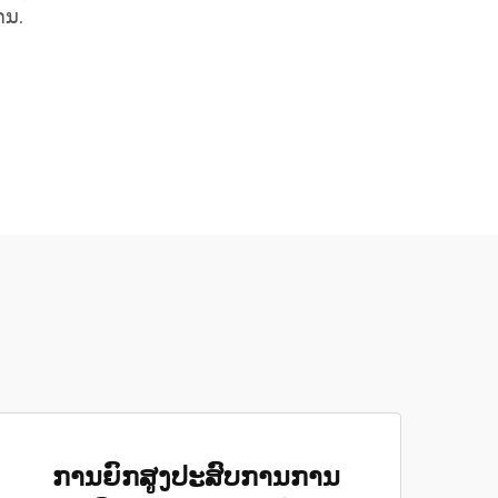
ານ.
ການຍົກສູງປະສົບການການ