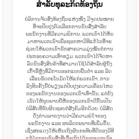
ສໍາລັບທຸລະກິດທ້ອງຖິ່ນ
ບໍລິການຈັດສົ່ງທ້ອງຖິ່ນແຫ່ງໜຶ່ງ ມີຈຸດປະໝາຍ
ທີ່ຈະປັບປຸງຕົວເລືອກການຂົນສົ່ງສຳລັບ
ພະນັກງານທີ່ມີຄວາມພິການ. ພວກເຂົາໄດ້ຫັນ
ມາຫາພວກເຮົາເພື່ອຊອກຫາວິທີແກ້ໄຂທີ່ຈະ
ຊ່ວຍໃຫ້ພວກເຂົາຮັກສາຄວາມມຸ່ງໝັ້ນຕໍ່ການ
ປະກອບຄວາມເທົ່າທຽມ. ພວກເຮົາໄດ້ຈັດຫາ
ລົດຂົນສົ່ງສິນຄ້າທີ່ສາມາດໃຊ້ໄດ້ສຳລັບຜູ້ນັ່ງ
ເກົ້າອີ້ຫຼັງທີ່ມີການອອກແບບພື້ນຕ່ຳ ແລະ ລົດ
ເລື່ອນອັດຕະໂນມັດໃຫ້ແກ່ພວກເຂົາ. ການ
ລົງທຶນຄັ້ງນີ້ບໍ່ພຽງແຕ່ປັບປຸງຄວາມເຄື່ອນໄຫວ
ຂອງພະນັກງານຂອງພວກເຂົາເທົ່ານັ້ນ, ແຕ່ຍັງ
ເຮັດໃຫ້ຮູບພາບຍີ່ຫໍ້ຂອງພວກເຂົາດີຂຶ້ນເປັນ
ບໍລິສັດທີ່ຮັບຜິດຊອບຕໍ່ສັງຄົມອີກດ້ວຍ. ບໍລິສັດ
ດັ່ງກ່າວລາຍງານວ່າມີຄວາມພໍໃຈຂອງ
ພະນັກງານ ແລະ ຜະລິດຕະພາບທີ່ເພີ່ມຂຶ້ນ,
ເຊິ່ງສະແດງໃຫ້ເຫັນເຖິງຜົນກະທົບທີ່ດີຂອງວິທີ
ແກ້ໄຂການຂົນສົ່ງທີ່ເຂົ້າເຖິງໄດ້ຂອງພວກເຮົາ.