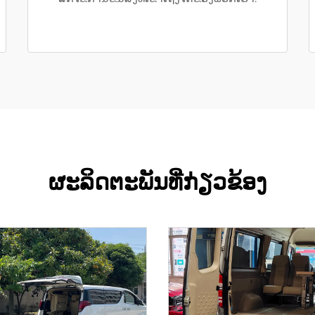
ຜະລິດຕະພັນທີ່ກ່ຽວຂ້ອງ