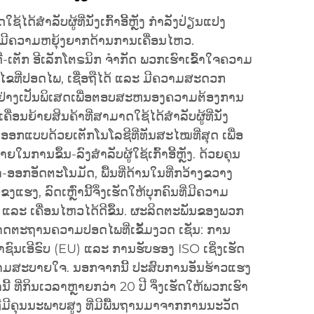
ຊ້ໄດ້ສຳລັບຜູ້ທີ່ນັ່ງເກົ້າອີ້ຫຼັງ ກຳລັງປ່ຽນແປງ
ທີ່ມີຄວາມຫຍຸ້ງຍາກດ້ານການເຄື່ອນໄຫວ.
-ເຕັກ ອີເລັກໂຕຣນິກ ຈຳກັດ ພວກເຮົາເຂົ້າໃຈຄວາມ
ຂທີ່ປອດໄພ, ເຊື່ອຖືໄດ້ ແລະ ມີຄວາມສະດວກ
ຢ່າງເປັນພິເສດເພື່ອຕອບສະຫນອງຄວາມຕ້ອງການ
ື່ອນຍ້າຍສິນຄ້າທີ່ສາມາດໃຊ້ໄດ້ສຳລັບຜູ້ທີ່ນັ່ງ
ຖືກອອກແບບດ້ວຍເຕັກໂນໂລຊີທີ່ທັນສະໄໝທີ່ສຸດ ເພື່ອ
ານຂຶ້ນ-ລົງສຳລັບຜູ້ໃຊ້ເກົ້າອີ້ຫຼັງ. ດ້ວຍຄຸນ
້າ-ອອກອັດຕະໂນມັດ, ພື້ນທີ່ດ້ານໃນທີ່ກວ້າງຂວາງ
ງ, ລົດເຫຼົ່ານີ້ຈຶ່ງເຮັດໃຫ້ບຸກຄົນທີ່ມີຄວາມ
ແລະ ເຄື່ອນໄຫວໄດ້ດີຂຶ້ນ. ຜະລິດຕະພັນຂອງພວກ
ຸມາດຕະຖານຄວາມປອດໄພທີ່ເຂັ້ມງວດ ເຊັ່ນ: ການ
ນເອີຣົບ (EU) ແລະ ການຮັບຮອງ ISO ເຊິ່ງເຮັດ
ວາມສະບາຍໃຈ. ນອກຈາກນີ້ ປະສົບການອັນຮ້າວແຮງ
ທີ່ກິນເວລາຫຼາຍກວ່າ 20 ປີ ຈຶ່ງເຮັດໃຫ້ພວກເຮົາ
່ມີຄຸນນະພາບສູງ ທີ່ມີພື້ນຖານມາຈາກການນະວັດ