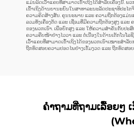
ແມ່ນລົດເວົ້າແຄບທີ່ສາມາດເຂົ້າເຖິງໄດ້ສຳລັບເຄື່ອງນີ້
ເຂົ້າເຖິງດ້ານຍານະຍົນໃນສາທາລະນະລັດປະຊາທິປະໄຕຈີນ
ຄວາມຄິດສ້າງສັນ. ຄຸນນະພາບ ແລະ ຄວາມຖືກຕ້ອງແມ່ນສ
ລວມທັງເຄື່ອງຕັດ ແລະ ເຊື່ອມທີ່ມີຄວາມຖືກຕ້ອງສູງ 
ຂອງພວກເຮົາ. ເພື່ອຍົກສູງ ແລະ ໃຫ້ຄວາມສຳຄັນກັບປະສົ
ຄວາມຄືບໜ້າຢ່າງໄວວາ ແລະ ຕໍ່ເນື່ອງໃນດ້ານເຕັກໂນໂລ
ເວົ້າແຄບທີ່ສາມາດເຂົ້າເຖິງໄດ້ຂອງພວກເຮົາເໝາະສຳລັບ
ຖືກທົດສອບຄວາມປອດໄພຢ່າງເຂັ້ມງວດ ແລະ ຖືກທົດສອບ
ຄຳຖາມທີ່ຖາມເລື້ອຍໆ ເກີ່
(Whe