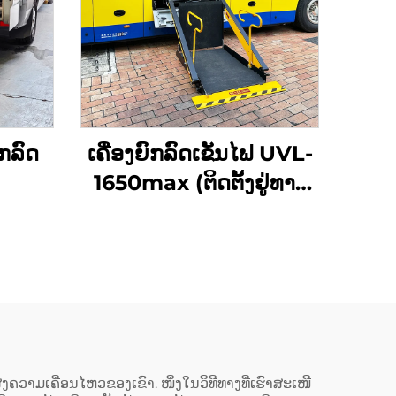
ກລົດ
ເຄື່ອງຍົກລົດເຂັນໄຟ UVL-
1650max (ຕິດຕັ້ງຢູ່ທາງ
ແດນລົດ)
ຄວາມເຄື່ອນໄຫວຂອງເຂົາ. ໜຶ່ງໃນວິທີທາງທີ່ເຮົາສະເໜີ