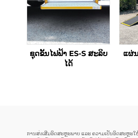
ຊຸດຂັ້ນໄຟຟ້າ ES-S ສະລິບ
ແຜ່
ໄດ້
ການສ่งເສີມອິດສະຫຼະພາບ ແລະ ຄວາມເປັນອິດສະຫຼະໃຫ້ແກ່