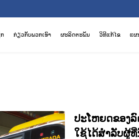
ັກ
ກ່ຽວກັບພວກເຮົາ
ຜະລິດຕະພັນ
ວິທີແກ້ໄຂ
ແຜ
ປະໂຫຍດຂອງລົດເ
ໃຊ້ໄດ້ສຳລັບຜູ້ທີ່ນັ