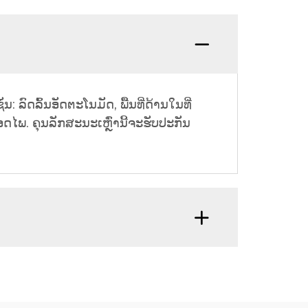
ນ: ລົດລົ້ນອັດຕະໂນມັດ, ພື້ນທີ່ດ້ານໃນທີ່
ໄພ. ຄຸນລັກສະນະເຫຼົ່ານີ້ຈະຮັບປະກັນ