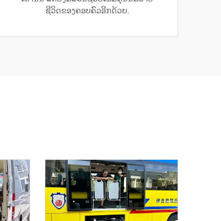
ຊີວິດຂອງຄອບຄົວອີກດ້ວຍ.