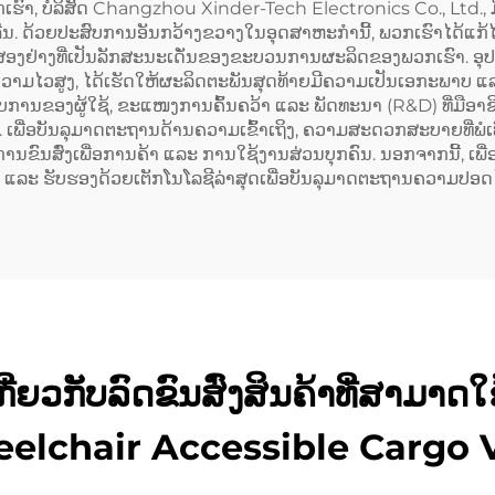
. ພວກເຮົາ, ບໍລິສັດ Changzhou Xinder-Tech Electronics Co., Ltd.
. ດ້ວຍປະສົບການອັນກວ້າງຂວາງໃນອຸດສາຫະກຳນີ້, ພວກເຮົາໄດ້ແກ້ໄຂບ
ອງຢ່າງທີ່ເປັນລັກສະນະເດັ່ນຂອງຂະບວນການຜະລິດຂອງພວກເຮົາ. ອຸປະ
ແລະ ຄວາມໄວສູງ, ໄດ້ເຮັດໃຫ້ຜະລິດຕະພັນສຸດທ້າຍມີຄວາມເປັນເອກະພ
ບການຂອງຜູ້ໃຊ້, ຂະແໜງການຄົ້ນຄວ້າ ແລະ ພັດທະນາ (R&D) ທີ່ມືອາຊີບ
ຊີ. ເພື່ອບັນລຸມາດຕະຖານດ້ານຄວາມເຂົ້າເຖິງ, ຄວາມສະດວກສະບາຍທີ່
ການຂົນສົ່ງເພື່ອການຄ້າ ແລະ ການໃຊ້ງານສ່ວນບຸກຄົນ. ນອກຈາກນີ້, ເ
 ແລະ ຮັບຮອງດ້ວຍເຕັກໂນໂລຊີລ່າສຸດເພື່ອບັນລຸມາດຕະຖານຄວາມປອ
ຍວກັບລົດຂົນສົ່ງສິນຄ້າທີ່ສາມາດໃຊ້ໄດ້
elchair Accessible Cargo 