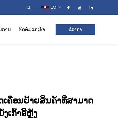
LO
ນການ
ຕິດຕໍ່ພວກເຮົາ
ຂໍລາຄາ
ຄື່ອນຍ້າຍສິນຄ້າທີ່ສາມາດ
່ງເກົ້າອີ້ຫຼັງ