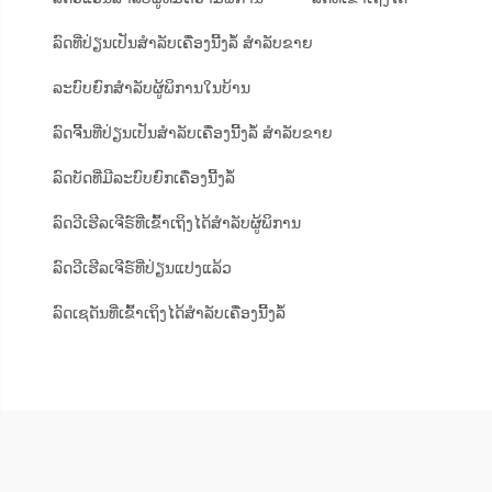
ລົດທີ່ປ່ຽນເປັນສຳລັບເຄື່ອງນີ້ງລໍ້ ສຳລັບຂາຍ
ລະບົບຍົກສຳລັບຜູ້ພິການໃນບ້ານ
ລົດຈີ້ນທີ່ປ່ຽນເປັນສຳລັບເຄື່ອງນີ້ງລໍ້ ສຳລັບຂາຍ
ລົດບັດທີ່ມີລະບົບຍົກເຄື່ອງນີ້ງລໍ້
ລົດວີເຮີລເຈີຣ໌ທີ່ເຂົ້າເຖິງໄດ້ສຳລັບຜູ້ພິການ
ລົດວີເຮີລເຈີຣ໌ທີ່ປ່ຽນແປງແລ້ວ
ລົດເຊດັນທີ່ເຂົ້າເຖິງໄດ້ສຳລັບເຄື່ອງນີ້ງລໍ້