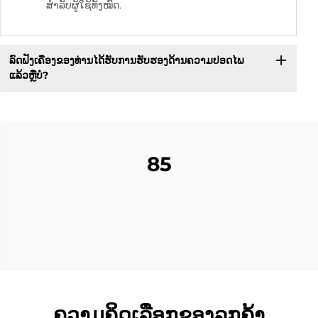
ສຳລັບຜູ້ໃຊ້ທັງໝົດ.
ລົດຟັງເຄື່ອງຂອງທ່ານໄດ້ຮັບການຮັບຮອງດ້ານຄວາມປອດໄພ
ແລ້ວຫຼືບໍ?
85
ຄວາມຄິດເລືອກຂອງລູກຄ້າ