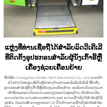
ແຫຼ່ງທີ່ທ່ານເຊື່ອຖືໄດ້ສຳລັບລົດວີເຄີເລີ
ທີ່ຕິດຕັ້ງອຸປະກອນສຳລັບຜູ້ນັ່ງເກົ້າອີ້ຫຼື
ເຄື່ອງຊ່ວຍເຄື່ອນຍ້າຍ
ທີ່ບໍລິສັດ Changzhou Xinder-Tech Electronics Co., Ltd, ພວກເຮົາ
ພໍໃຈຢ່າງໃຫຍ່ຫຼວງທີ່ເປັນຜູ້ນຳທາງດ້ານການຜະລິດລົດວີເຄີເລີ ທີ່ຕິດຕັ້ງ
ອຸປະກອນສຳລັບຜູ້ນັ່ງເກົ້າອີ້ຫຼືເຄື່ອງຊ່ວຍເຄື່ອນຍ້າຍ. ຜະລິດຕະພັນຂອງພວກ
ເຮົາຖືກອອກແບບດ້ວຍຄວາມລະອຽດອ່ອນໃນທຸກໆດ້ານ ເພື່ອຮັບປະກັນ
ຄວາມປອດໄພ ຄວາມສະດວກສະບາຍ ແລະ ຄວາມເຂົ້າເຖິງໄດ້ສຳລັບຜູ້ໃຊ້
ທຸກຄົນ. ດ້ວຍປະສົບການຫຼາຍກວ່າ 20 ປີໃນດ້ານການເຂົ້າເຖິງລົດຈັກສຳລັບ