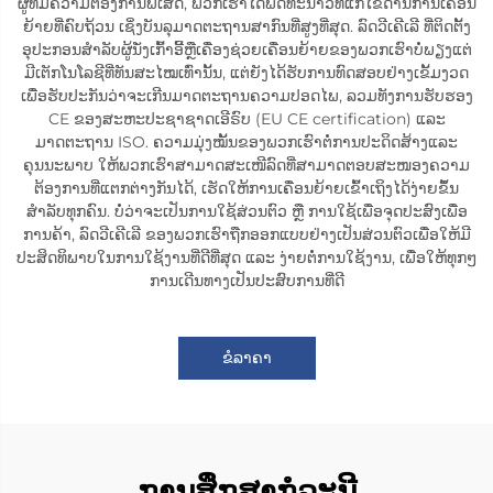
ຜູ້ທີ່ມີຄວາມຕ້ອງການພິເສດ, ພວກເຮົາໄດ້ພັດທະນາວິທີແກ້ໄຂດ້ານການເຄື່ອນ
ຍ້າຍທີ່ຄົບຖ້ວນ ເຊິ່ງບັນລຸມາດຕະຖານສາກົນທີ່ສູງທີ່ສຸດ. ລົດວີເຄີເລີ ທີ່ຕິດຕັ້ງ
ອຸປະກອນສຳລັບຜູ້ນັ່ງເກົ້າອີ້ຫຼືເຄື່ອງຊ່ວຍເຄື່ອນຍ້າຍຂອງພວກເຮົາບໍ່ພຽງແຕ່
ມີເຕັກໂນໂລຊີທີ່ທັນສະໄໝເທົ່ານັ້ນ, ແຕ່ຍັງໄດ້ຮັບການທົດສອບຢ່າງເຂັ້ມງວດ
ເພື່ອຮັບປະກັນວ່າຈະເກີນມາດຕະຖານຄວາມປອດໄພ, ລວມທັງການຮັບຮອງ
CE ຂອງສະຫະປະຊາຊາດເອີຣົບ (EU CE certification) ແລະ
ມາດຕະຖານ ISO. ຄວາມມຸ່ງໝັ້ນຂອງພວກເຮົາຕໍ່ການປະດິດສ້າງແລະ
ຄຸນນະພາບ ໃຫ້ພວກເຮົາສາມາດສະເໜີລົດທີ່ສາມາດຕອບສະໜອງຄວາມ
ຕ້ອງການທີ່ແຕກຕ່າງກັນໄດ້, ເຮັດໃຫ້ການເຄື່ອນຍ້າຍເຂົ້າເຖິງໄດ້ງ່າຍຂຶ້ນ
ສຳລັບທຸກຄົນ. ບໍ່ວ່າຈະເປັນການໃຊ້ສ່ວນຕົວ ຫຼື ການໃຊ້ເພື່ອຈຸດປະສົງເພື່ອ
ການຄ້າ, ລົດວີເຄີເລີ ຂອງພວກເຮົາຖືກອອກແບບຢ່າງເປັນສ່ວນຕົວເພື່ອໃຫ້ມີ
ປະສິດທິພາບໃນການໃຊ້ງານທີ່ດີທີ່ສຸດ ແລະ ງ່າຍຕໍ່ການໃຊ້ງານ, ເພື່ອໃຫ້ທຸກໆ
ການເດີນທາງເປັນປະສົບການທີ່ດີ
ຂໍລາຄາ
ການສຶກສາກໍລະນີ