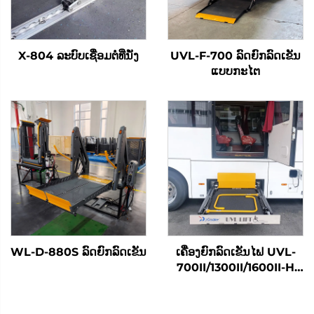
X-804 ລະບົບເຊື່ອມຕໍ່ທີ່ນັ່ງ
UVL-F-700 ລົດຍົກລົດເຂັນ
ແບບກະໄຕ
WL-D-880S ລົດຍົກລົດເຂັນ
ເຄື່ອງຍົກລົດເຂັນໄຟ UVL-
700II/1300II/1600II-H
(ໃນທີ່ເກັບສຳພາດ)