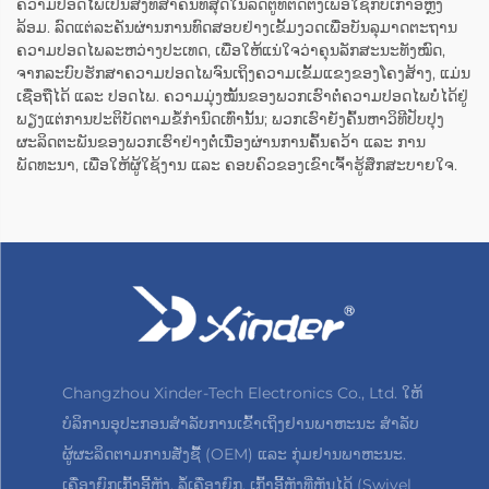
ຄວາມປອດໄພເປັນສິ່ງທີ່ສຳຄັນທີ່ສຸດໃນລົດຕູ້ທີ່ຕິດຕັ້ງເພື່ອໃຊ້ກັບເກົ້າອີ້ຫຼັງ
ລ້ອມ. ລົດແຕ່ລະຄັນຜ່ານການທົດສອບຢ່າງເຂັ້ມງວດເພື່ອບັນລຸມາດຕະຖານ
ຄວາມປອດໄພລະຫວ່າງປະເທດ, ເພື່ອໃຫ້ແນ່ໃຈວ່າຄຸນລັກສະນະທັງໝົດ,
ຈາກລະບົບຮັກສາຄວາມປອດໄພຈົນເຖິງຄວາມເຂັ້ມແຂງຂອງໂຄງສ້າງ, ແມ່ນ
ເຊື່ອຖືໄດ້ ແລະ ປອດໄພ. ຄວາມມຸ່ງໝັ້ນຂອງພວກເຮົາຕໍ່ຄວາມປອດໄພບໍ່ໄດ້ຢູ່
ພຽງແຕ່ການປະຕິບັດຕາມຂໍ້ກຳນົດເທົ່ານັ້ນ; ພວກເຮົາຍັງຄົ້ນຫາວິທີປັບປຸງ
ຜະລິດຕະພັນຂອງພວກເຮົາຢ່າງຕໍ່ເນື່ອງຜ່ານການຄົ້ນຄວ້າ ແລະ ການ
ພັດທະນາ, ເພື່ອໃຫ້ຜູ້ໃຊ້ງານ ແລະ ຄອບຄົວຂອງເຂົາເຈົ້າຮູ້ສຶກສະບາຍໃຈ.
Changzhou Xinder-Tech Electronics Co., Ltd. ໃຫ້
ບໍລິການອຸປະກອນສຳລັບການເຂົ້າເຖິງຢານພາຫະນະ ສຳລັບ
ຜູ້ຜະລິດຕາມການສັ່ງຊື້ (OEM) ແລະ ກຸ່ມຢານພາຫະນະ.
ເຄື່ອງຍົກເກົ້າອີ້ຫຼັງ, ລໍ້ເຄື່ອງຍົກ, ເກົ້າອີ້ຫຼັງທີ່ຫັນໄດ້ (Swivel