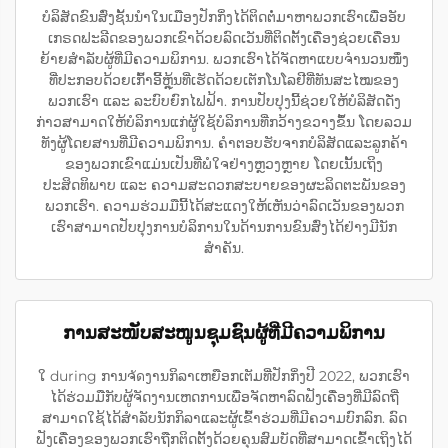
ບໍລິສັດຂົນສົ່ງຊັ້ນນຳໃນເມືອງປັກກິ່ງໄດ້ຕິດຕໍ່ມາຫາພວກເຮົາເພື່ອອັບ
ເກຣດຟະລີດຂອງພວກເຂົາດ້ວຍລົດເວັນທີ່ຕິດຕັ້ງເຄື່ອງຊ່ວຍເຄື່ອນ
ຍ້າຍສຳລັບຜູ້ທີ່ມີຄວາມພິການ. ພວກເຮົາໄດ້ຈັດຫາແບບຈຳນວນໜຶ່ງ
ທີ່ປະກອບດ້ວຍເກົ້າອີ້ຫຼຸ້ນທີ່ເຮັດດ້ວຍເຕັກໂນໂລຢີທີ່ທັນສະໄໝຂອງ
ພວກເຮົາ ແລະ ລະບົບຍົກໄຟຟ້າ. ການປັບປຸງນີ້ຊ່ວຍໃຫ້ບໍລິສັດດັ່ງ
ກ່າວສາມາດໃຫ້ບໍລິການແກ່ຜູ້ໃຊ້ບໍລິການທີ່ກວ້າງຂວາງຂຶ້ນ ໂດຍລວມ
ທັງຜູ້ໂດຍສານທີ່ມີຄວາມພິການ. ຄຳຕອບຮັບຈາກບໍລິສັດແລະລູກຄ້າ
ຂອງພວກເຂົາແມ່ນເປັນທີ່ພໍໃຈຢ່າງຫຼວງຫຼາຍ ໂດຍເນັ້ນເຖິງ
ປະສິດທິພາບ ແລະ ຄວາມສະດວກສະບາຍຂອງຜະລິດຕະພັນຂອງ
ພວກເຮົາ. ຄວາມຮ່ວມມືນີ້ໄດ້ສະແດງໃຫ້ເຫັນວ່າລົດເວັນຂອງພວກ
ເຮົາສາມາດປັບປຸງການບໍລິການໃນດ້ານການຂົນສົ່ງໄດ້ຢ່າງມີນັກ
ສຳຄັນ.
ການສະໜັບສະໜູນຊຸມຊົນຜູ້ທີ່ມີຄວາມພິການ
ໃ during ການຈัดງານກິລາເຫຍືອກເຕັມທີ່ປັກກິ່ງປີ 2022, ພວກເຮົາ
ໄດ້ຮ່ວມມືກັບຜູ້ຈັດງານເຫດການເພື່ອຈັດຫາລົດຟັງເຄື່ອງທີ່ມີລົດຖີ່
ສາມາດໃຊ້ໄດ້ສຳລັບນັກກິລາແລະຜູ້ເຂົ້າຮ່ວມທີ່ມີຄວາມບົກລົກ. ລົດ
ຟັງເຄື່ອງຂອງພວກເຮົາຖືກຕິດຕັ້ງດ້ວຍຄຸນສົມບັດທີ່ສາມາດເຂົ້າເຖິງໄດ້