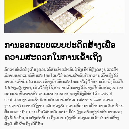
ການອອກແບບແບບປະດິດສ້າງເພື່ອ
ຄວາມສະດວກໃນການເຂົ້າເຖິງ
ລົດວານທີ່ຕິດຕັ້ງເຄື່ອງຊ່ວຍເຄື່ອນຍ້າຍສຳລັບຜູ້ນັ່ງເກົ້າອີ້ຫຼັງຂອງພວກເຮົາ
ມີການອອກແບບທີ່ທັນສະໄໝ ໂດຍໃຫ້ຄວາມສຳຄັນກັບຄວາມເຂົ້າເຖິງໄດ້.
ການນຳເອົາບັນໄດ ແລະ ເຄື່ອງຍົກທີ່ທັນສະໄໝມາໃຊ້ ໃຫ້ການຂຶ້ນ-ລົງລົດເປັນ
ໄປຢ່າງລຽບງ່າຍ, ເຮັດໃຫ້ຜູ້ໃຊ້ສາມາດເດີນທາງໄດ້ຢ່າງເປັນອິດສະຫຼະ. ການ
ອອກແບບທີ່ເໝາະສົມຕາມສະຖານະການຂອງທີ່ນັ່ງທີ່ຫັນໄດ້ (swivel
seats) ຂອງພວກເຮົາຮັບປະກັນຄວາມສະດວກສະບາຍ ແລະ ຄວາມ
ງ່າຍດາຍໃນການໃຊ້ງານ, ເພື່ອຮອງຮັບຄວາມຕ້ອງການດ້ານການເຄື່ອນຍ້າຍ
ທີ່ແຕກຕ່າງກັນ. ການເນັ້ນໃສ່ນະວັດຕະກຳນີ້ບໍ່ພຽງແຕ່ຍົກສູງປະສົບການຂອງ
ຜູ້ໃຊ້ເທົ່ານັ້ນ, ແຕ່ຍັງສະທ້ອນເຖິງຄວາມມຸ່ງໝັ້ນຂອງພວກເຮົາໃນການສ້າງ
ສັງຄົມທີ່ເຂົ້າເຖິງໄດ້ດີຂຶ້ນ.