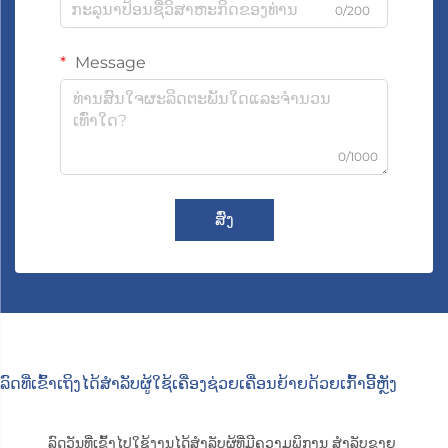
0/200
Message
0/1000
ສົ່ງ
ລົດທີ່ເຂົ້າເຖິງໄດ້ສຳລັບຜູ້ໃຊ້ເຄື່ອງຊ່ວຍເຄື່ອນຍ້າຍດ້ວຍເກົ້າອີ້ຫຼັງ
ລົດວັນທີ່ເຂົ້າໄປໃຊ້ງານໄດ້ສຳລັບຜູ້ທີ່ມີຄວາມພິການ ສຳລັບຂາຍ