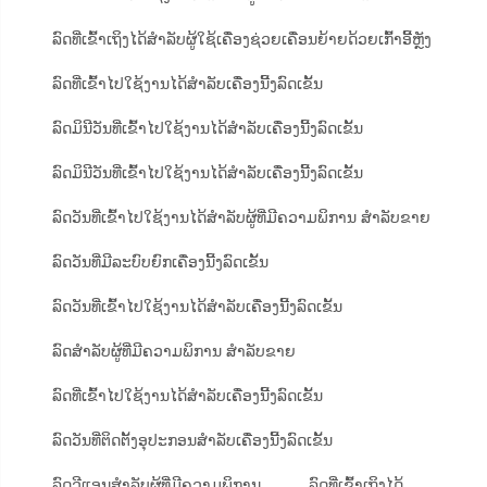
ລົດທີ່ເຂົ້າເຖິງໄດ້ສຳລັບຜູ້ໃຊ້ເຄື່ອງຊ່ວຍເຄື່ອນຍ້າຍດ້ວຍເກົ້າອີ້ຫຼັງ
ລົດທີ່ເຂົ້າໄປໃຊ້ງານໄດ້ສຳລັບເຄື່ອງນີ້ງລົດເຂັ້ນ
ລົດມິນີວັນທີ່ເຂົ້າໄປໃຊ້ງານໄດ້ສຳລັບເຄື່ອງນີ້ງລົດເຂັ້ນ
ລົດມິນີວັນທີ່ເຂົ້າໄປໃຊ້ງານໄດ້ສຳລັບເຄື່ອງນີ້ງລົດເຂັ້ນ
ລົດວັນທີ່ເຂົ້າໄປໃຊ້ງານໄດ້ສຳລັບຜູ້ທີ່ມີຄວາມພິການ ສຳລັບຂາຍ
ລົດວັນທີ່ມີລະບົບຍົກເຄື່ອງນີ້ງລົດເຂັ້ນ
ລົດວັນທີ່ເຂົ້າໄປໃຊ້ງານໄດ້ສຳລັບເຄື່ອງນີ້ງລົດເຂັ້ນ
ລົດສຳລັບຜູ້ທີ່ມີຄວາມພິການ ສຳລັບຂາຍ
ລົດທີ່ເຂົ້າໄປໃຊ້ງານໄດ້ສຳລັບເຄື່ອງນີ້ງລົດເຂັ້ນ
ລົດວັນທີ່ຕິດຕັ້ງອຸປະກອນສຳລັບເຄື່ອງນີ້ງລົດເຂັ້ນ
ລົດວີແອນສຳລັບຜູ້ທີ່ມີຄວາມພິການ
ລົດທີ່ເຂົ້າເຖິງໄດ້