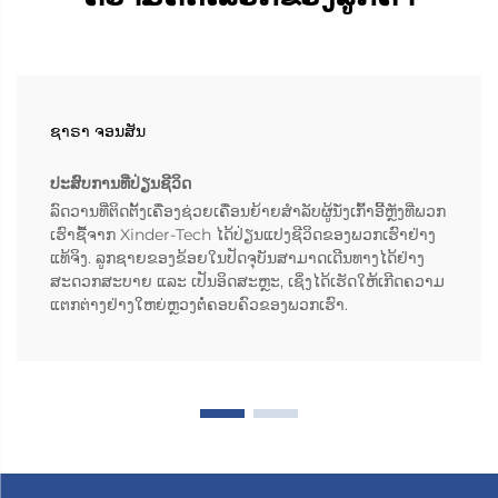
ຊາຣາ ຈອນສັນ
ປະສົບການທີ່ປ່ຽນຊີວິດ
ລົດວານທີ່ຕິດຕັ້ງເຄື່ອງຊ່ວຍເຄື່ອນຍ້າຍສຳລັບຜູ້ນັ່ງເກົ້າອີ້ຫຼັງທີ່ພວກ
ເຮົາຊື້ຈາກ Xinder-Tech ໄດ້ປ່ຽນແປງຊີວິດຂອງພວກເຮົາຢ່າງ
ແທ້ຈິງ. ລູກຊາຍຂອງຂ້ອຍໃນປັດຈຸບັນສາມາດເດີນທາງໄດ້ຢ່າງ
ສະດວກສະບາຍ ແລະ ເປັນອິດສະຫຼະ, ເຊິ່ງໄດ້ເຮັດໃຫ້ເກີດຄວາມ
ແຕກຕ່າງຢ່າງໃຫຍ່ຫຼວງຕໍ່ຄອບຄົວຂອງພວກເຮົາ.