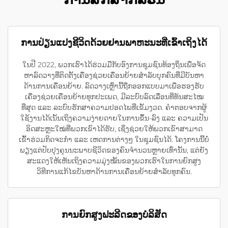
ການປ່ຽນແປງຊີວິດດ້ວຍຢານພາຫະນະທີ່ເຂົ້າເຖິງໄດ້
ໃນປີ 2022, ພວກເຮົາໄດ້ຮ່ວມມືກັບອົງການຊຸມຊົນທ້ອງຖິ່ນເພື່ອຈັດ
ຫາລົດວາງທີ່ຕິດຕັ້ງເຄື່ອງຊ່ວຍເຄື່ອນຍ້າຍສຳລັບບຸກຄົນທີ່ມີບັນຫາ
ດ້ານການເຄື່ອນຍ້າຍ. ລົດວາງເຫຼົ່ານີ້ຖືກອອກແບບມາເພື່ອຮອງຮັບ
ເຄື່ອງຊ່ວຍເຄື່ອນຍ້າຍທຸກປະເພດ, ມີລະບົບລົດເລື່ອນທີ່ທັນສະໄໝ
ທີ່ສຸດ ແລະ ລະບົບຮັກສາຄວາມປອດໄພທີ່ເຂັ້ມງວດ. ຄຳຕອບຈາກຜູ້
ໃຊ້ງານໄດ້ເນັ້ນເຖິງຄວາມງ່າຍດາຍໃນການຂຶ້ນ-ລົງ ແລະ ຄວາມເປັນ
ອິດສະຫຼະໃໝ່ທີ່ພວກເຂົາໄດ້ຮັບ, ເຊິ່ງຊ່ວຍໃຫ້ພວກເຂົາສາມາດ
ເຂົ້າຮ່ວມກິດຈະກຳ ແລະ ເຫດການຕ່າງໆ ໃນຊຸມຊົນໄດ້. ໂຄງການນີ້ບໍ່
ພຽງແຕ່ປັບປຸງຄຸນນະພາບຊີວິດຂອງຄົນຈຳນວນຫຼາຍເທົ່ານັ້ນ, ແຕ່ຍັງ
ສະແດງໃຫ້ເຫັນເຖິງຄວາມມຸ່ງໝັ້ນຂອງພວກເຮົາໃນການຍົກສູງ
ວິທີການແກ້ໄຂບັນຫາດ້ານການເຄື່ອນຍ້າຍສຳລັບທຸກຄົນ.
ການຍົກສູງຟະລີດຂອງບໍລິສັດ