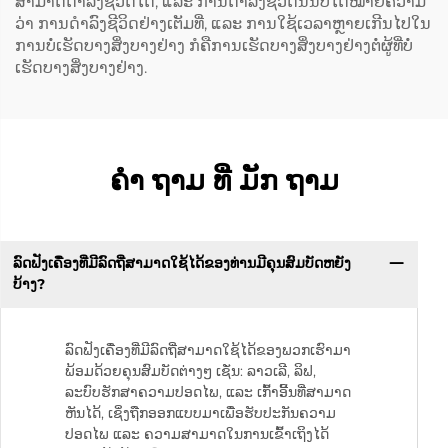
ສາມາດດຳລົງຊີວິດໄດ້, ແລະ ການດຳລົງຊີວິດນັ້ນບໍ່ໄດ້ໝາຍຄວາມ
ວ່າ ການດຳລົງຊີວິດຢ່າງເຕັມທີ່, ແລະ ການໃຊ້ເວລາຫຼາຍເກີນໄປໃນ
ການບໍ່ເຮັດບາງສິ່ງບາງຢ່າງ ກໍຄືການເຮັດບາງສິ່ງບາງຢ່າງຕໍ່ຜູ້ທີ່ບໍ່
ເຮັດບາງສິ່ງບາງຢ່າງ.
ຄໍາ ຖາມ ທີ່ ມັກ ຖາມ
ລົດຟັງເຄື່ອງທີ່ມີລົດຖີ່ສາມາດໃຊ້ໄດ້ຂອງທ່ານມີຄຸນສົມບັດຫຍັງ
ບ້າງ?
ລົດຟັງເຄື່ອງທີ່ມີລົດຖີ່ສາມາດໃຊ້ໄດ້ຂອງພວກເຮົາມາ
ພ້ອມດ້ວຍຄຸນສົມບັດຕ່າງໆ ເຊັ່ນ: ລາວເລີ, ລິຟ,
ລະບົບຮັກສາຄວາມປອດໄພ, ແລະ ເກົ້າອີ້ນທີ່ສາມາດ
ຫັນໄດ້, ເຊິ່ງຖືກອອກແບບມາເພື່ອຮັບປະກັນຄວາມ
ປອດໄພ ແລະ ຄວາມສາມາດໃນການເຂົ້າເຖິງໄດ້