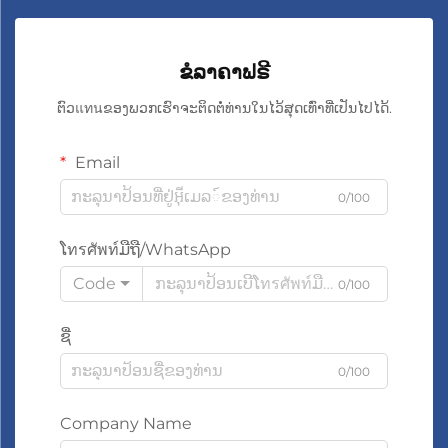
ຂໍລາຄາຟຣີ
ຕົວแทนຂອງພວກເຮົາຈະຕິດຕໍ່ທ່ານໃນໄວ້ສຸດເທົ່າທີ່ເປັນໄປໄດ້.
Email
0/100
ໂทรศัพท์ມືຖື/WhatsApp
Code
0/100
ຊື່
0/100
Company Name