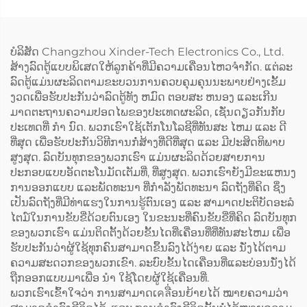
ບໍລິສັດ Changzhou Xinder-Tech Electronics Co., Ltd.
ສ້າງລົດຕູ້ແບບພິເສດໃຫ້ລູກຄ້າທີ່ມີຄວາມເຄື່ອນໄຫວຈໍາກັດ. ແຕ່ລະ
ລົດຕູ້ແມ່ນຜະລິດຕາມຂະບວນການຄວບຄຸມຄຸນນະພາບຢ່າງເຂັ້ມ
ງວດເພື່ອຮັບປະກັນວ່າລົດຕູ້ທັງ ຫມົດ ຕອບສະ ຫນອງ ແລະເກີນ
ມາດຕະຖານຄວາມປອດໄພຂອງປະເທດຜະລິດ, ເຊັ່ນດຽວກັນກັບ
ປະເທດທີ່ ກໍາ ນົດ. ພວກເຮົາໃຊ້ເຕັກໂນໂລຊີທີ່ທັນສະ ໄຫມ ແລະ ດີ
ທີ່ສຸດ ເພື່ອຮັບປະກັນວິທີການກໍ່ສ້າງທີ່ດີທີ່ສຸດ ແລະ ມີປະສິດທິພາບ
ສູງສຸດ. ລົດບັນທຸກຂອງພວກເຮົາ ແມ່ນຜະລິດດ້ວຍສາຍການ
ປະກອບແບບອັດຕະໂນມັດເຕັມທີ່, ທີ່ສູງສຸດ. ພວກເຮົາຍັງມີຂະແຫນງ
ການອອກແບບ ແລະພັດທະນາ ທີ່ກໍາລັງພັດທະນາ ລົດຖັງທີ່ຄິດ ຊຶ່ງ
ເປັນລົດຖັງທີ່ມີທ່າແຮງໃນການຮູ້ຕົນເອງ ແລະ ສາມາດປະຕິບັດອະລໍ
ໄຕມ໌ໃນການຂັບຂີ່ດ້ວຍຕົນເອງ ໃນຂະນະທີ່ຄົນຂັບຂີ່ທີ່ຄິດ ລົດບັນທຸກ
ຂອງພວກເຮົາ ແມ່ນຕິດຕັ້ງດ້ວຍຂັ້ນໄດທີ່ເຄື່ອນທີ່ທີ່ທັນສະໄຫມ ເພື່ອ
ຮັບປະກັນວ່າຜູ້ໃຊ້ທຸກຄົນສາມາດຂຶ້ນລົງໄດ້ງ່າຍ ແລະ ນັ່ງໄດ້ຕາມ
ຄວາມສະດວກຂອງພວກເຂົາ. ລະບົບຂັ້ນໄດເຄື່ອນທີ່ແລະບ່ອນນັ່ງໄດ້
ຖືກອອກແບບມາເພື່ອ ນໍາ ໃຊ້ໂດຍຜູ້ໃຊ້ເຄື່ອນທີ່.
ພວກເຮົາເຂົ້າໃຈວ່າ ການສາມາດເคลື່ອນຍ້າຍໄດ້ ໝາຍຄວາມວ່າ