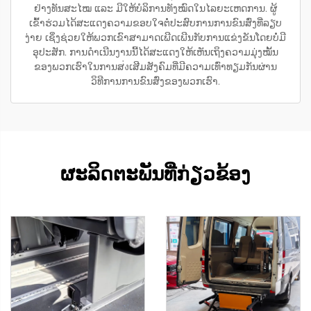
ຢ່າງທັນສະໄໝ ແລະ ມີໃຫ້ບໍລິການທັງໝົດໃນໄລຍະເຫດການ. ຜູ້
ເຂົ້າຮ່ວມໄດ້ສະແດງຄວາມຂອບໃຈຕໍ່ປະສົບການການຂົນສົ່ງທີ່ລຽບ
ງ່າຍ ເຊິ່ງຊ່ວຍໃຫ້ພວກເຂົາສາມາດເພີດເພີນກັບການແຂ່ງຂັນໂດຍບໍ່ມີ
ອຸປະສັກ. ການດຳເນີນງານນີ້ໄດ້ສະແດງໃຫ້ເຫັນເຖິງຄວາມມຸ່ງໝັ້ນ
ຂອງພວກເຮົາໃນການສ่งເສີມສັງຄົມທີ່ມີຄວາມເທົ່າທຽມກັນຜ່ານ
ວິທີການການຂົນສົ່ງຂອງພວກເຮົາ.
ຜະລິດຕະພັນທີ່ກ່ຽວຂ້ອງ